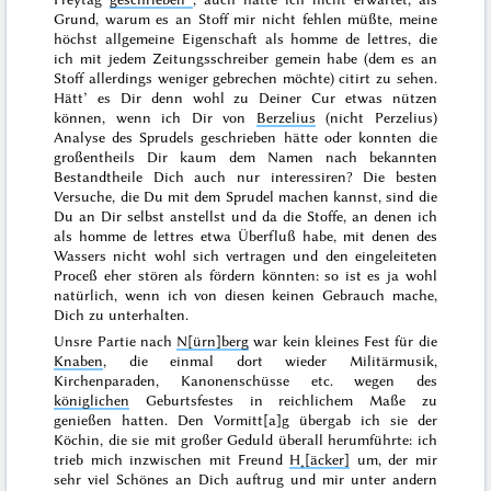
Grund, warum es an Stoff mir nicht fehlen müßte, meine
höchst allgemeine Eigenschaft als
homme de lettres
, die
ich mit jedem Zeitungsschreiber gemein habe (dem es an
Stoff allerdings weniger gebrechen möchte) citirt zu sehen.
Hätt’ es Dir denn wohl zu Deiner Cur etwas nützen
können, wenn ich Dir von
Berzelius
(nicht Perzelius)
Analyse des Sprudels geschrieben hätte oder konnten die
großentheils Dir kaum dem Namen nach bekannten
Bestandtheile Dich auch nur interessiren? Die besten
Versuche, die Du mit dem Sprudel machen kannst, sind die
Du an Dir selbst anstellst und da die Stoffe, an denen ich
als
homme de lettres
etwa Überfluß habe, mit denen des
Wassers nicht wohl sich vertragen und den eingeleiteten
Proceß eher stören als fördern könnten: so ist es ja wohl
natürlich, wenn ich von diesen keinen Gebrauch mache,
Dich zu unterhalten.
Unsre Partie nach
N[ürn]berg
war kein kleines Fest für die
Knaben
, die einmal dort wieder Militärmusik,
Kirchenparaden, Kanonenschüsse etc. wegen des
königlichen
Geburtsfestes
in reichlichem Maße zu
genießen hatten. Den Vormitt[a]g übergab ich sie der
Köchin, die sie mit großer Geduld überall herumführte: ich
trieb mich inzwischen mit Freund
H˖[äcker]
um, der mir
sehr viel Schönes an Dich auftrug und mir unter andern