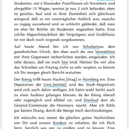
Studenten, mit 6 blasenden Postillionen als Vorreitern und
ohngefähr 15 Wagen, worinn je nur 2 sich befanden, eben
so geistlos, faul und in ihrer Dummheit sich gleichsam
würgend, daß es ein unerträglicher Anblick war; manche
so ruppig aussehend und so schlecht gekleidet, daß man
sie eher für Bettler als Studenten angesehen hätte. Eine
solche Abgeschmacktheit des Vergnügens und Großthuns
ist mir doch noch nirgends vorgekommen.
Auf heute Abend bin ich von
Schuberts
zu dem
gewöhnlichen Ulrich, den eben auch die neu
Vermählten
mit ihrer Gegenwart verherrlichen werden, eingeladen. Ich
sehe daraus, daß sie noch
hier
sind. Hättest Du mir also
das Schreiben am Freytag nicht so sehr verpönt, so könnte
ich Dir morgen gleich Bericht erstatten.
Der
König
trifft heute Nachm˖[ittag] in
Nürnberg
ein. Eine
Deputation der
Univ˖[ersität]
und des Stadt-Magistrats
wird sich auch dahin verfügen. Ich hätte wohl leicht auch
zu einer Audienz gelangen können, da der König überall
sehr zugänglich und affabel ist, und
Drechsel
dort als
General-Commissär die
Honneurs
macht. Aber ich fühle
gar keinen Drang, durch die Menge mich durchzudrängen.
Ich wünsche nur, immer die gleichen guten Nachrichten
von Dir und unsern
Kindern
zu erhalten, die ich Dich
bitte, herzlich von mir zu grüßen und zu küssen. Eine