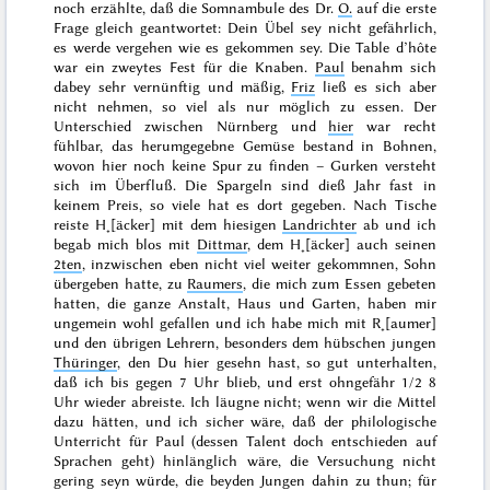
noch erzählte, daß die Somnambule des Dr.
O.
auf die erste
Frage gleich geantwortet: Dein Übel sey nicht gefährlich,
es werde vergehen wie es gekommen sey. Die
Table d’hôte
war ein zweytes Fest für die Knaben.
Paul
benahm sich
dabey sehr vernünftig und mäßig,
Friz
ließ es sich aber
nicht nehmen, so viel als nur möglich zu essen. Der
Unterschied zwischen Nürnberg und
hier
war recht
fühlbar, das herumgegebne Gemüse bestand in Bohnen,
wovon hier noch keine Spur zu finden – Gurken versteht
sich im Überfluß. Die Spargeln sind dieß Jahr fast in
keinem Preis, so viele hat es dort gegeben. Nach Tische
reiste H˖[äcker] mit dem hiesigen
Landrichter
ab und ich
begab mich blos mit
Dittmar
, dem H˖[äcker] auch seinen
2ten
, inzwischen eben nicht viel weiter gekommnen, Sohn
übergeben
hatte, zu
Raumers
, die mich zum Essen gebeten
hatten, die ganze Anstalt, Haus und Garten, haben mir
ungemein wohl gefallen und ich habe mich mit R˖[aumer]
und den übrigen Lehrern, besonders dem hübschen jungen
Thüringer
, den Du hier gesehn hast, so gut unterhalten,
daß ich bis gegen 7 Uhr blieb, und erst ohngefähr 1/2 8
Uhr wieder abreiste. Ich läugne nicht; wenn wir die Mittel
dazu hätten, und ich sicher wäre, daß der philologische
Unterricht für Paul (dessen Talent doch entschieden auf
Sprachen geht) hinlänglich wäre, die Versuchung nicht
gering seyn würde, die beyden Jungen dahin zu thun; für