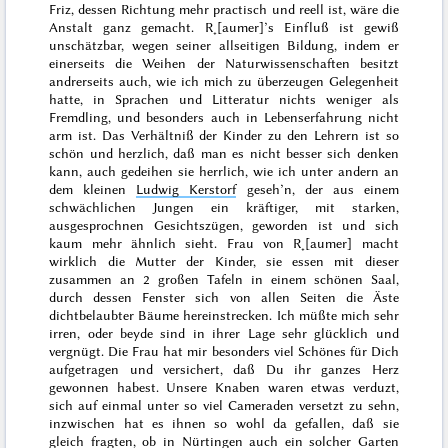
Friz, dessen Richtung mehr practisch und reell ist, wäre die
Anstalt ganz gemacht. R˖[aumer]’s Einfluß ist gewiß
unschätzbar, wegen seiner allseitigen Bildung, indem er
einerseits die Weihen der Naturwissenschaften besitzt
andrerseits auch, wie ich mich zu überzeugen Gelegenheit
hatte, in Sprachen und Litteratur nichts weniger als
Fremdling, und besonders auch in Lebenserfahrung nicht
arm ist. Das Verhältniß der Kinder zu den Lehrern ist so
schön und herzlich, daß man es nicht besser sich denken
kann, auch gedeihen sie herrlich, wie ich unter andern an
dem kleinen
Ludwig Kerstorf
geseh’n, der aus einem
schwächlichen Jungen ein kräftiger, mit starken,
ausgesprochnen Gesichtszügen, geworden ist und sich
kaum mehr ähnlich sieht. Frau von R˖[aumer] macht
wirklich die Mutter der Kinder, sie essen mit dieser
zusammen an 2 großen Tafeln in einem schönen Saal,
durch dessen Fenster sich von allen Seiten die Äste
dichtbelaubter Bäume hereinstrecken. Ich müßte mich sehr
irren, oder beyde sind in ihrer Lage sehr glücklich und
vergnügt. Die Frau hat mir besonders viel Schönes für Dich
aufgetragen und versichert, daß Du ihr ganzes Herz
gewonnen habest. Unsere Knaben waren etwas verduzt,
sich auf einmal unter so viel Cameraden versetzt zu sehn,
inzwischen hat es ihnen so wohl da gefallen, daß sie
gleich fragten, ob in
Nürtingen
auch ein solcher Garten