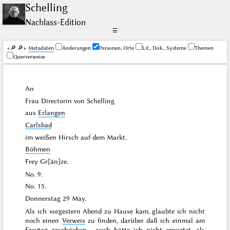
Schelling
Nachlass-Edition
☰
🔎︎
🔎︎
Me­ta­da­ten
Änderungen
Personen, Orte
Lit., Dok., Systeme
Themen
Querverweise
An
Frau Directorin von
Schelling
aus
Erlangen
Carlsbad
im weißen Hirsch auf dem Markt.
Böhmen
Frey Gr[än]ze.
No. 9.
No. 15.
Donnerstag
29 May
.
Als ich
vorgestern
Abend zu Hause kam, glaubte ich nicht
noch einen
Verweis
zu finden, darüber daß ich einmal am
Freytag
geschrieben
, auch hätte ich nicht erwartet, als