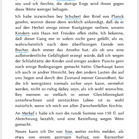
sey und ich fürchte, die dortige Enge wird ihnen gegen
diese Weite weniger behagen.
Ich habe inzwischen bey
Schubert
den Brief von
Planck
gesehn, worinn dieser denn wirklich ankündigt, daß da er
auf den
Herbst
einige seiner Kostgänger verliere, unsern
Kindern
sein Haus mit Freuden offen stehe. Ich bekenne,
daß dieser Gang mir in sofern nicht ganz gefällt, als es,
wahrscheinlich nach dem überflüssigen Gerede von
Bucher
, doch immer das Ansehn hat, als ob uns eine
außerordentliche Gefälligkeit erzeigt würde, daß ich wegen
der Schlafstätte der Kinder und einiger andern Puncte gern
noch einige Bedingungen gemacht hätte. Überhaupt kann
ich auch in andrer Hinsicht, bey den andern Lasten die auf
uns liegen und durch den Zustand meiner Gesundheit, für
die ich wenigstens niemals sicher seyn kann, vermehrt
werden, nicht so ruhig dabey seyn, als ich wohl wünschte.
Bey meinem so vielfach in seiner Gleichförmigkeit
unterbrochnen und zerstückten Leben ist es wohl
natürlich, wenn ich mich vor allen Zwischenfällen fürchte.
An
Merkel
’s habe ich nun die runde Summe von 150 fl. auf
Abrechnung bezahlt, und eine Bestellung wegen Wein
gemacht.
Neues kann ich Dir von
hier
, weiter nichts melden, als
etwa von einem
gestrigen
Aufzug von
Baireuther