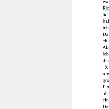
wa
Ri
Sc
hal
ic
Da
ei
Ab
le
de
19.
un
gr
Ei
ab
ei
Di