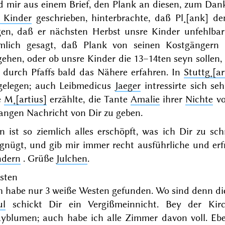
d mir aus einem Brief, den Plank an diesen, zum Dank
r Kinder
geschrieben, hinterbrachte, daß Pl˖[ank] de
gen, daß er nächsten
Herbst
unsre Kinder
unfehlbar
mlich gesagt, daß Plank von seinen Kostgängern k
ehen, oder ob unsre Kinder die 13–14ten seyn sollen, 
h durch Pfaffs bald das Nähere erfahren. In
Stuttg˖[ar
gelegen; auch Leibmedicus
Jaeger
intressirte sich s
e
M˖[artius]
erzählte, die Tante
Amalie
ihrer
Nichte
vo
angen Nachricht von Dir zu geben.
 ist so ziemlich alles erschöpft, was ich Dir zu sc
rgnügt, und gib mir immer recht ausführliche und er
ndern
. Grüße
Julchen
.
sten
ch habe nur 3 weiße Westen gefunden. Wo sind denn di
ul
schickt Dir ein Vergißmeinnicht. Bey der Ki
yblumen; auch habe ich alle Zimmer davon voll. Eb