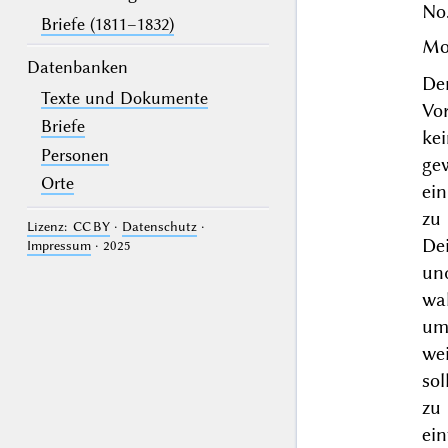
No.
Briefe (1811–1832)
Mo
Datenbanken
De
Texte und Dokumente
Vo
Briefe
ke
Personen
ge
Orte
ein
zu
Lizenz: CC BY
·
Datenschutz
·
Dei
Impressum
· 2025
un
wa
um
we
so
zu
ein