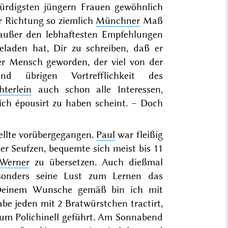
würdigsten
jüngern
Frauen gewöhnlich
er Richtung so ziemlich
Münchner
Maß
h außer den lebhaftesten Empfehlungen
aden hat, Dir zu schreiben, daß er
cher Mensch geworden, der viel von der
und übrigen Vortrefflichkeit des
hterlein
auch schon alle Interessen,
lich
épousirt
zu haben scheint. – Doch
tellte vorübergegangen.
Paul
war fleißig
er Seufzen, bequemte sich meist bis 11
Werner
zu übersetzen. Auch dießmal
onders seine Lust zum Lernen das
. Deinem Wunsche gemäß bin ich mit
e jeden mit 2 Bratwürstchen tractirt,
zum Polichinell geführt. Am
Sonnabend