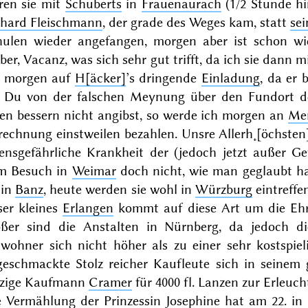
ren sie mit
Schuberts
in
Frauenaurach
(1/2 Stunde h
chard Fleischmann
, der grade des Weges kam, statt
sei
hulen wieder angefangen,
morgen
aber ist schon wi
ber, Vacanz, was sich sehr gut trifft, da ich sie dann 
h morgen auf
H[äcker]
’s dringende
Einladung
, da er 
 Du von der falschen Meynung über den Fundort des
nen bessern nicht angibst, so werde ich morgen an
Me
rechnung einstweilen bezahlen. Unsre Allerh˖[öchste
bensgefährliche Krankheit der (jedoch jetzt außer 
m Besuch in
Weimar
doch nicht, wie man geglaubt ha
in
Banz
, heute werden sie wohl in
Würzburg
eintreffe
ser kleines
Erlangen
kommt auf diese Art um die Ehr
ößer sind die Anstalten in Nürnberg, da jedoch d
nwohner sich nicht höher als zu einer sehr kostspie
geschmackte Stolz reicher Kaufleute sich in seinem 
nzige Kaufmann
Cramer
für 4000 fl. Lanzen zur Erleuc
e Vermählung der Prinzessin
Josephine
hat am
22.
in 