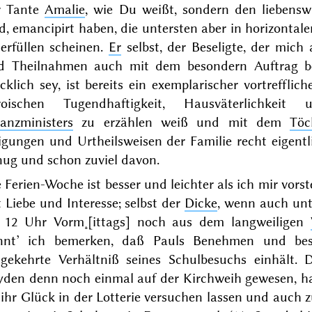
r Tante
Amalie
, wie Du weißt, sondern den liebens
d, emancipirt haben, die untersten aber in horizontal
erfüllen scheinen.
Er
selbst, der Beseligte, der mic
d Theilnahmen auch mit dem besondern Auftrag bel
cklich
sey, ist bereits ein exemplarischer vortreffli
roischen Tugendhaftigkeit, Hausväterlichkeit 
nanzministers
zu erzählen weiß und mit dem
Töc
igungen und Urtheilsweisen der Familie recht eigent
nug und schon zuviel davon.
 Ferien-Woche ist besser und leichter als ich mir vors
 Liebe und Interesse; selbst der
Dicke
, wenn auch unt
t 12 Uhr Vorm˖[ittags] noch aus dem langweiligen
nnt’ ich bemerken, daß Pauls
Benehmen und bes
gekehrte Verhältniß seines Schulbesuchs einhält
yden denn noch einmal auf der Kirchweih gewesen, hab
 ihr Glück in der Lotterie versuchen lassen und auch 