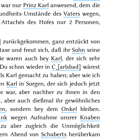
e war nur
Prinz Karl
anwesend, dem die
sundheits-Umstände des
Vaters
wegen,
d
Attachés
des Hofes nur 2 Personen,
]
zurückgekommen, ganz entzückt von
xtase und freut sich, daß ihr
Sohn
seine
 Sie waren auch bey
Karl
, der sich sehr
ß Du schon wieder in
C˖[arlsbad]
wärest
ls Karl gemacht zu haben; aber wie ich
nen
Karl
in Sorgen, der sich jedoch jetzt
se war, aber nachher zu ihnen in den
n, aber auch dießmal ihr gewöhnliches
en
, sondern bey dem
Onkel
bleiben.
ank
wegen Aufnahme unsrer
Knaben
dazu aber zugleich die Unmöglichkeit
tern Abend
von
Schuberts
herüberkam