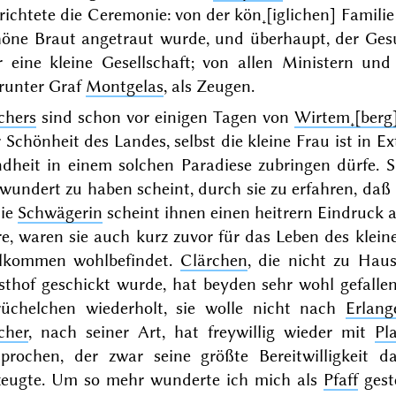
richtete die Ceremonie: von der kön˖[iglichen] Famili
höne Braut angetraut wurde, und überhaupt, der Ge
r eine kleine Gesellschaft; von allen Ministern un
runter Graf
Montgelas
, als
Zeugen
.
chers
sind schon vor einigen Tagen von
Wirtem˖[berg
 Schönheit des Landes, selbst die kleine Frau ist in E
ndheit in einem solchen Paradiese zubringen dürfe.
wundert zu haben scheint, durch sie zu erfahren, da
die
Schwägerin
scheint ihnen einen heitrern Eindruck a
e, waren sie auch kurz zuvor für das Leben des klei
llkommen wohlbefindet.
Clärchen
, die nicht zu Hau
sthof geschickt wurde, hat beyden sehr wohl gefalle
rüchelchen wiederholt, sie wolle nicht nach
Erlang
cher
, nach seiner Art, hat freywillig wieder mit
Pl
sprochen, der zwar seine größte Bereitwilligkeit 
zeugte. Um so mehr wunderte ich mich als
Pfaff
ges