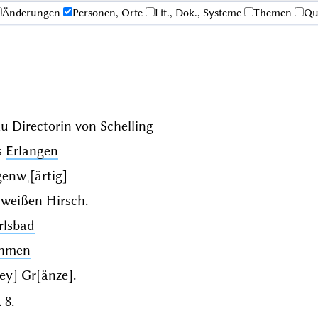
Änderungen
Personen, Orte
Lit., Dok., Systeme
Themen
Qu
au Directorin von
Schelling
s
Erlangen
enw˖[ärtig]
 weißen Hirsch.
rlsbad
hmen
[ey] Gr[änze].
 8.