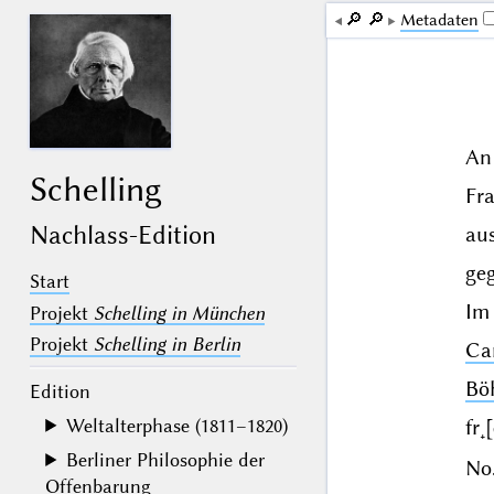
🔎︎
🔎︎
Me­ta­da­ten
An
Schelling
Fr
Nachlass-Edition
au
geg
Start
Im
Projekt
Schelling in München
Projekt
Schelling in Berlin
Ca
Bö
Edition
Weltalterphase (1811–1820)
fr˖
Berliner Philosophie der
No.
Offenbarung