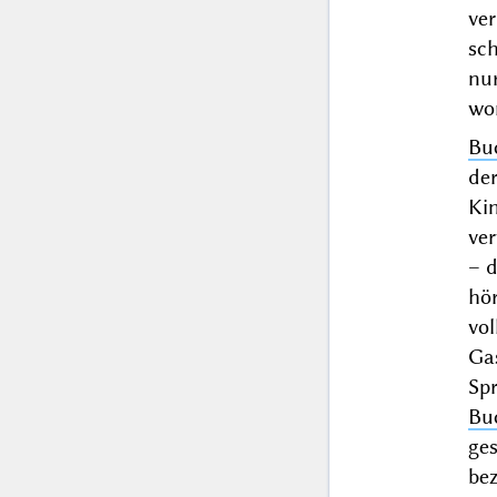
ver
sc
nu
wo
Bu
der
Ki
ver
– 
hör
vo
Ga
Sp
Bu
ge
be