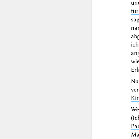
un
fü
sa
nä
abg
ic
an
wi
Erl
Nun
ve
Ki
We
(I
Pa
Ma