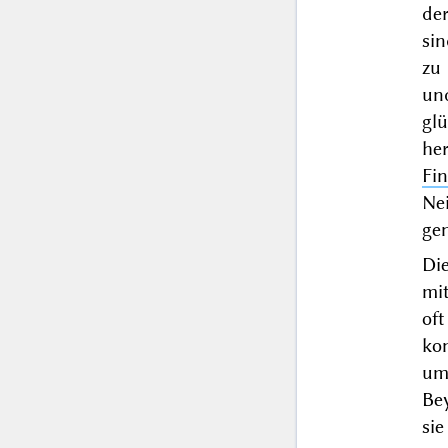
de
sin
zu 
un
glü
he
Fi
Ne
ge
Die
mit
of
ko
um
Be
sie