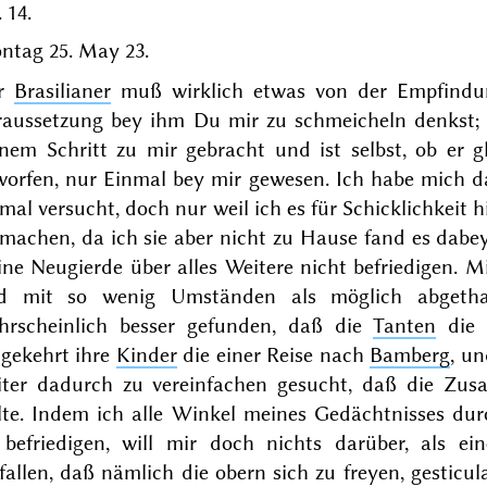
 14.
ntag
25. May 23
.
r
Brasilianer
muß wirklich etwas von der Empfindun
raussetzung bey ihm Du mir zu schmeicheln denkst; 
inem Schritt zu
mir
gebracht und ist selbst, ob er g
worfen, nur Einmal bey mir gewesen. Ich habe mich 
mal versucht, doch nur weil ich es für Schicklichkeit
 machen, da ich sie aber nicht zu Hause fand es dabe
ne Neugierde über alles Weitere nicht befriedigen. Mir 
d mit so wenig Umständen als möglich abget
hrscheinlich besser gefunden, daß die
Tanten
di
gekehrt ihre
Kinder
die einer Reise nach
Bamberg
, u
iter dadurch zu vereinfachen gesucht, daß die Zu
llte. Indem ich alle Winkel meines Gedächtnisses du
 befriedigen, will mir doch nichts darüber, als e
fallen, daß nämlich die obern sich zu freyen, gesticu