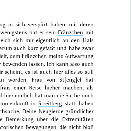
g in sich verspürt haben, mit deren
wenigstens hat er sein
Fränzchen
mit
leich sich mir eigentlich an den Hals
darum auch kurz gefaßt und habe zwar
 hielt, dem Fränzchen meine Aufwartung
y bewenden lassen. Ich kann also auch
scheint, es ist auch hier alles so still
han worden. Frau
von St[eng]el
hat
e
frais
einer Reise
hieher
machen, als
nd hier endlich hat man die Sache noch
sammenkunft in
Streitberg
statt haben
rchsuche, Deine Neugierde gründlicher
ine Bemerkung über die Extremitäten
latorischen Bewegungen, die nicht bloß