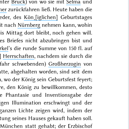
inter
Bruck
) von wo sie mit
Selma
und
ner
zurückfahren ließ. Heute haben die
eder, des
Kön˖[iglichen]
Geburtstages
mit nach
Nürnberg
nehmen kann, wohin
bis Mittag dort bleibt, noch gehen will.
 Briefes nicht abzubringen bist und
rkel
’s die runde Summe von 150 fl. auf
n]
Herrschaften
, nachdem sie durch die
Gefahr schwebenden)
Großherzogin
von
tte, abgehalten worden, sind seit dem
n, wo der König sein Geburtsfest feyert;
e, den König zu bewillkommen, desto
ie Phantasie und Inventionsgabe der
ligen Illumination erschwingt und der
ganzen Lichte zeigen wird, indem der
htung seines Hauses gekauft haben soll.
München statt gehabt; der
Erzbischof