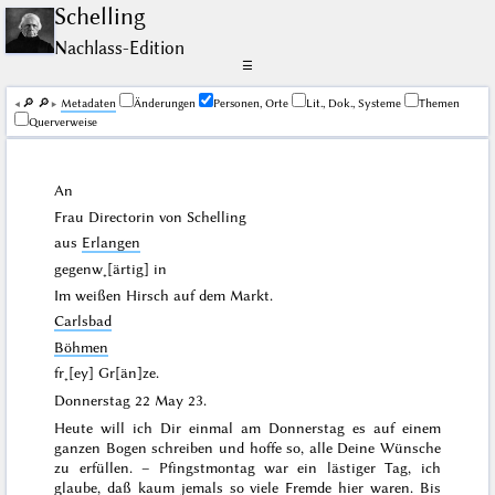
Schelling
Nachlass-Edition
☰
🔎︎
🔎︎
Me­ta­da­ten
Änderungen
Personen, Orte
Lit., Dok., Systeme
Themen
Querverweise
An
Frau Directorin von
Schelling
aus
Erlangen
gegenw˖[ärtig] in
Im weißen Hirsch auf dem Markt.
Carlsbad
Böhmen
fr˖[ey] Gr[än]ze.
Donnerstag 22 May 23
.
Heute will ich Dir einmal am Donnerstag es auf einem
ganzen Bogen schreiben und hoffe so, alle Deine Wünsche
zu erfüllen. –
Pfingstmontag
war ein lästiger Tag, ich
glaube, daß kaum jemals so viele Fremde
hier
waren. Bis