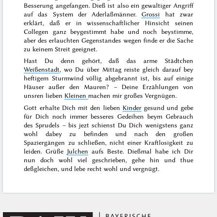
Besserung angefangen. Dieß ist also ein gewaltiger Angriff
auf das System der Aderlaßmänner.
Grossi
hat zwar
erklärt, daß er in wissenschaftlicher Hinsicht seinen
Collegen ganz beygestimmt habe und noch beystimme,
aber des erlauchten Gegenstandes wegen finde er die Sache
zu keinem Streit geeignet.
Hast Du denn gehört, daß das arme Städtchen
Weißenstadt
, wo Du über Mittag reiste gleich darauf bey
heftigem Sturmwind völlig abgebrannt ist, bis auf einige
Häuser außer den Mauren? – Deine Erzählungen von
unsren lieben
Kleinen
machen mir großes Vergnügen.
Gott erhalte Dich mit den lieben
Kinder
gesund und gebe
für Dich noch immer besseres Gedeihen beym Gebrauch
des Sprudels – bis jezt schienst Du Dich wenigstens ganz
wohl dabey zu befinden und nach den großen
Spaziergängen zu schließen, nicht einer Kraftlosigkeit zu
leiden. Grüße
Julchen
aufs Beste. Dießmal habe ich Dir
nun doch wohl viel geschrieben,
gehe hin
und thue
deßgleichen, und lebe recht wohl und vergnügt.