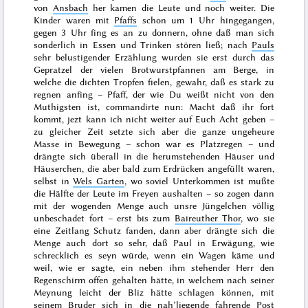
von
Ansbach
her kamen die Leute und noch weiter. Die
Kinder waren mit
Pfaffs
schon um 1 Uhr hingegangen,
gegen 3 Uhr fing es an zu donnern, ohne daß man sich
sonderlich in Essen und Trinken stören ließ; nach
Pauls
sehr belustigender Erzählung wurden sie erst durch das
Gepratzel der vielen Brotwurstpfannen am Berge, in
welche die dichten Tropfen fielen, gewahr, daß es stark zu
regnen anfing – Pfaff, der wie Du weißt nicht von den
Muthigsten ist, commandirte nun: Macht daß ihr fort
kommt, jezt kann ich nicht weiter auf Euch Acht geben –
zu gleicher Zeit setzte sich aber die ganze ungeheure
Masse in Bewegung – schon war es Platzregen – und
drängte sich überall in die herumstehenden Häuser und
Häuserchen, die aber bald zum Erdrücken angefüllt waren,
selbst in
Wels Garten
, wo soviel Unterkommen ist mußte
die Hälfte der Leute im Freyen aushalten – so zogen dann
mit der wogenden Menge auch unsre Jüngelchen völlig
unbeschadet fort – erst bis zum
Baireuther Thor
, wo sie
eine Zeitlang Schutz fanden, dann aber drängte sich die
Menge auch dort so sehr, daß Paul in
Erwägung
, wie
schrecklich es seyn würde, wenn ein Wagen käme und
weil, wie er sagte, ein neben ihm stehender Herr den
Regenschirm offen gehalten hätte, in welchem nach seiner
Meynung leicht der Bliz hätte schlagen können, mit
seinem
Bruder
sich in die nah’liegende fahrende Post