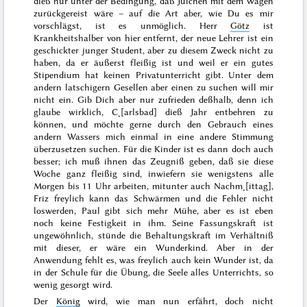
dieß nur unter der Bedingung, daß Julchen mit dem Wagen
zurückgereist wäre – auf
die
Art aber, wie Du es mir
vorschlägst, ist es unmöglich. Herr
Götz
ist
Krankheitshalber von hier entfernt, der neue Lehrer ist ein
geschickter junger Student, aber zu diesem Zweck nicht zu
haben, da er äußerst fleißig ist und weil er ein gutes
Stipendium hat keinen Privatunterricht gibt. Unter dem
andern latschigern Gesellen aber einen zu suchen will mir
nicht ein. Gib Dich aber nur zufrieden deßhalb, denn ich
glaube wirklich, C˖[arlsbad] dieß Jahr entbehren zu
können, und möchte gerne durch den Gebrauch eines
andern Wassers mich einmal in eine andere Stimmung
überzusetzen suchen. Für die Kinder ist es dann doch auch
besser; ich muß ihnen das Zeugniß geben, daß sie diese
Woche ganz fleißig sind, inwiefern sie wenigstens alle
Morgen bis 11 Uhr arbeiten, mitunter auch Nachm˖[ittag],
Friz freylich kann das Schwärmen und die Fehler nicht
loswerden, Paul gibt sich mehr Mühe, aber es ist eben
noch keine Festigkeit in ihm. Seine Fassungskraft ist
ungewöhnlich, stünde die Behaltungskraft im Verhältniß
mit dieser, er wäre ein Wunderkind. Aber in der
Anwendung
fehlt es, was freylich auch kein Wunder ist, da
in der Schule für die Übung, die Seele alles Unterrichts, so
wenig gesorgt wird.
Der
König
wird, wie man nun erfährt, doch nicht