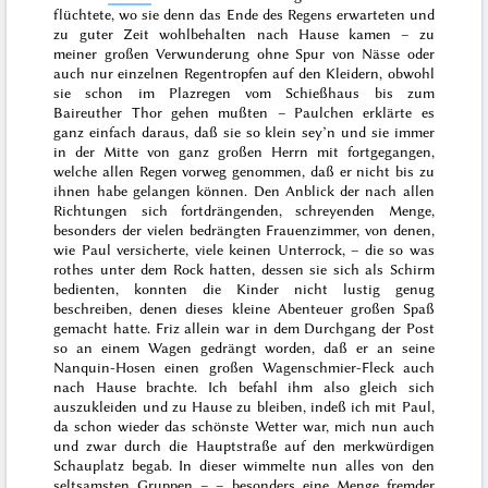
flüchtete, wo sie denn das Ende des Regens erwarteten und
zu guter Zeit wohlbehalten nach Hause kamen – zu
meiner großen Verwunderung ohne Spur von Nässe oder
auch nur einzelnen Regentropfen auf den Kleidern, obwohl
sie schon im Plazregen vom Schießhaus bis zum
Baireuther Thor gehen mußten – Paulchen erklärte es
ganz einfach daraus, daß sie so klein sey’n und sie immer
in der Mitte von ganz großen Herrn mit fortgegangen,
welche allen Regen vorweg genommen, daß er nicht bis zu
ihnen habe gelangen können. Den Anblick der nach allen
Richtungen sich fortdrängenden, schreyenden Menge,
besonders der vielen bedrängten Frauenzimmer, von denen,
wie Paul versicherte, viele keinen Unterrock, – die so was
rothes unter dem Rock hatten, dessen sie sich als Schirm
bedienten, konnten die Kinder nicht lustig genug
beschreiben, denen dieses kleine Abenteuer großen Spaß
gemacht hatte. Friz allein war in dem Durchgang der Post
so an einem Wagen gedrängt worden, daß er an seine
Nanquin-Hosen einen großen Wagenschmier-Fleck auch
nach Hause brachte. Ich befahl ihm also gleich sich
auszukleiden und zu Hause
zu bleiben, indeß ich mit Paul,
da schon wieder das schönste Wetter war, mich nun auch
und zwar durch die Hauptstraße auf den merkwürdigen
Schauplatz begab. In dieser wimmelte nun alles von den
seltsamsten Gruppen – – besonders eine Menge fremder