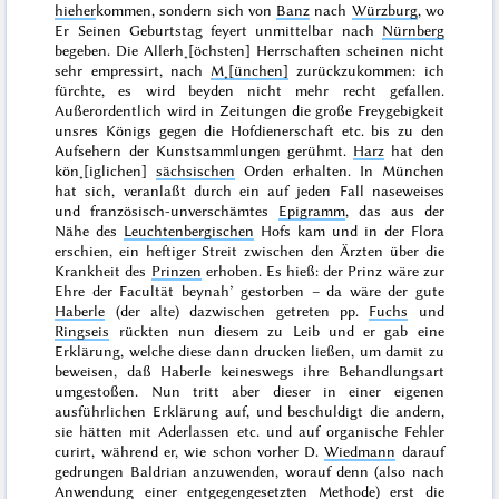
hieher
kommen, sondern sich von
Banz
nach
Würzburg
, wo
Er Seinen
Geburtstag
feyert unmittelbar nach
Nürnberg
begeben. Die Allerh˖[öchsten] Herrschaften scheinen nicht
sehr empressirt, nach
M˖[ünchen]
zurückzukommen: ich
fürchte, es wird beyden nicht mehr recht gefallen.
Außerordentlich wird in Zeitungen die große Freygebigkeit
unsres Königs gegen die Hofdienerschaft etc. bis zu den
Aufsehern der Kunstsammlungen gerühmt.
Harz
hat den
kön˖[iglichen]
sächsischen
Orden erhalten. In München
hat sich, veranlaßt durch ein auf jeden Fall naseweises
und französisch-unverschämtes
Epigramm
, das aus der
Nähe des
Leuchtenbergischen
Hofs kam und in der Flora
erschien, ein heftiger Streit zwischen den Ärzten über die
Krankheit des
Prinzen
erhoben. Es hieß: der Prinz wäre zur
Ehre der Facultät beynah’ gestorben – da wäre der gute
Haberle
(der alte) dazwischen getreten pp.
Fuchs
und
Ringseis
rückten nun diesem zu Leib und er gab eine
Erklärung, welche diese dann drucken ließen, um damit zu
beweisen, daß Haberle keineswegs ihre Behandlungsart
umgestoßen. Nun tritt aber dieser in einer eigenen
ausführlichen Erklärung auf, und beschuldigt die andern,
sie hätten mit Aderlassen etc. und auf organische Fehler
curirt, während er, wie schon vorher D.
Wiedmann
darauf
gedrungen Baldrian anzuwenden, worauf denn (also nach
Anwendung einer entgegengesetzten Methode) erst die