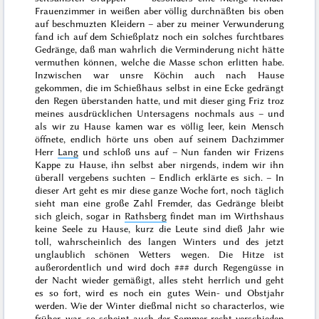
Frauenzimmer in weißen aber völlig durchnäßten bis oben
auf beschmuzten Kleidern – aber zu meiner Verwunderung
fand ich auf dem Schießplatz noch ein solches furchtbares
Gedränge, daß man wahrlich die Verminderung nicht hätte
vermuthen können, welche die Masse schon erlitten habe.
Inzwischen war unsre Köchin auch nach Hause
gekommen, die im Schießhaus selbst in eine Ecke gedrängt
den Regen überstanden hatte, und mit dieser ging Friz troz
meines ausdrücklichen Untersagens nochmals aus – und
als wir zu Hause kamen war es völlig leer, kein Mensch
öffnete, endlich hörte uns oben auf seinem Dachzimmer
Herr
Lang
und schloß uns auf – Nun fanden wir Frizens
Kappe zu Hause, ihn selbst aber nirgends, indem wir ihn
überall vergebens suchten – Endlich erklärte es sich. – In
dieser Art geht es mir diese ganze Woche fort, noch täglich
sieht man eine große Zahl Fremder, das Gedränge bleibt
sich gleich, sogar in
Rathsberg
findet man im Wirthshaus
keine Seele zu Hause, kurz die Leute sind dieß Jahr wie
toll, wahrscheinlich des langen
Winters
und des jetzt
unglaublich schönen Wetters wegen. Die Hitze ist
außerordentlich und wird doch
###
durch Regengüsse in
der Nacht wieder gemäßigt, alles steht herrlich und geht
es so fort, wird es noch ein gutes Wein- und Obstjahr
werden. Wie der Winter dießmal nicht so characterlos, wie
früher, war, so scheint auch der
Sommer
recht verschieden