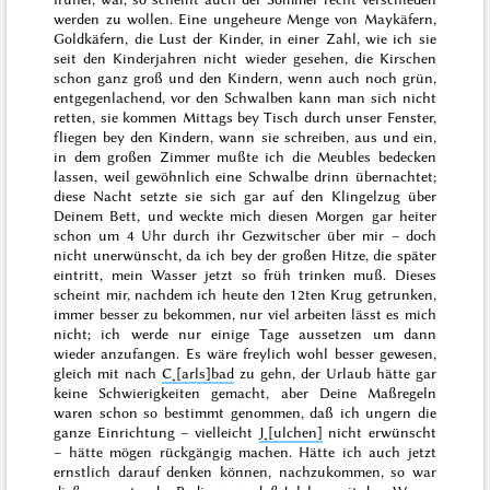
werden zu wollen. Eine ungeheure Menge von Maykäfern,
Goldkäfern, die Lust der Kinder, in einer Zahl, wie ich sie
seit den Kinderjahren nicht wieder gesehen, die Kirschen
schon ganz groß und den Kindern, wenn auch noch grün,
entgegenlachend, vor den Schwalben kann man sich nicht
retten, sie kommen Mittags bey Tisch durch unser Fenster,
fliegen bey den Kindern, wann sie schreiben, aus und ein,
in dem großen Zimmer mußte ich die
Meubles
bedecken
lassen, weil gewöhnlich eine Schwalbe drinn übernachtet;
diese Nacht setzte sie sich gar auf den Klingelzug über
Deinem Bett, und weckte mich diesen Morgen gar heiter
schon um 4 Uhr durch ihr Gezwitscher über mir – doch
nicht unerwünscht, da ich bey der großen Hitze, die später
eintritt, mein Wasser jetzt so früh trinken muß. Dieses
scheint mir, nachdem ich heute den 12ten Krug getrunken,
immer besser zu bekommen, nur viel arbeiten lässt es mich
nicht; ich werde nur einige Tage aussetzen um dann
wieder anzufangen. Es wäre freylich wohl besser gewesen,
gleich mit nach
C˖[arls]bad
zu gehn, der Urlaub hätte gar
keine Schwierigkeiten gemacht, aber Deine Maßregeln
waren schon so bestimmt genommen, daß
ich ungern die
ganze Einrichtung – vielleicht
J˖[ulchen]
nicht erwünscht
– hätte mögen rückgängig machen. Hätte ich auch jetzt
ernstlich darauf denken können, nachzukommen, so war