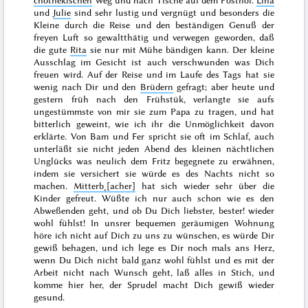
chothekischen
Weg und nach Tische auf dem Posthof.
Lina
und
Julie
sind sehr lustig und vergnügt und besonders die
Kleine durch die Reise und den beständigen Genuß der
freyen Luft so gewaltthätig und verwegen geworden, daß
die gute
Rita
sie nur mit Mühe
bändigen kann. Der kleine
Ausschlag im Gesicht ist auch verschwunden was Dich
freuen wird. Auf der Reise und im Laufe des Tags hat sie
wenig nach Dir und den
Brüdern
gefragt; aber heute und
gestern
früh nach den Frühstük, verlangte sie aufs
ungestümmste von mir sie zum Papa zu tragen, und hat
bitterlich geweint, wie ich ihr die Unmöglichkeit davon
erklärte. Von Bam und
Fer
spricht sie oft im Schlaf, auch
unterläßt sie nicht jeden Abend des kleinen nächtlichen
Unglücks was neulich dem Fritz begegnete zu erwähnen,
indem sie versichert sie würde es des Nachts nicht so
machen.
Mitterb˖[acher]
hat sich wieder sehr über die
Kinder gefreut. Wüßte ich nur auch schon wie es den
Abweßenden geht, und ob Du Dich liebster, bester! wieder
wohl fühlst! In unsrer bequemen geräumigen Wohnung
höre ich nicht auf Dich zu uns zu wünschen, es würde Dir
gewiß behagen, und ich lege es Dir noch mals ans Herz,
wenn Du Dich nicht bald ganz wohl fühlst und es mit der
Arbeit nicht nach Wunsch geht, laß alles in Stich, und
komme hier her, der Sprudel macht Dich gewiß wieder
gesund.