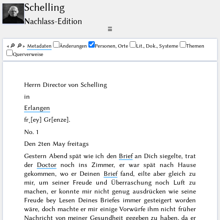
Schelling
Nachlass-Edition
☰
🔎︎
🔎︎
Me­ta­da­ten
Änderungen
Personen, Orte
Lit., Dok., Systeme
Themen
Querverweise
Herrn Director von
Schelling
in
Erlangen
fr˖[ey] Gr[enze].
No. 1
Den 2ten May freitags
Gestern Abend
spät wie ich den
Brief
an Dich siegelte, trat
der
Doctor
noch ins Zimmer, er war spät nach Hause
gekommen, wo er Deinen
Brief
fand, eilte aber gleich zu
mir, um seiner Freude und Überraschung noch Luft zu
machen, er konnte mir nicht genug ausdrücken wie seine
Freude bey Lesen Deines Briefes immer gesteigert worden
wäre, doch machte er mir einige Vorwürfe ihm nicht früher
Nachricht von meiner Gesundheit gegeben zu haben, da er