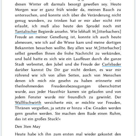
diesen
Winter
oft darmals besorgt geweßen sey. Heute
Morgen war er ganz früh wieder da, meinen Bauch zu
untersuchen, und konnte sich über die Veränderung nicht
genug wundern, zu trinken hat er mir aber nicht
###
erlaubt, ich muß also heute den Sprudel noch mit
Tantalischer
Begierde ansehn. Wie lebhaft M˖[itterbachers]
Freude an meiner Geneßung ist, konnte ich auch heute
abmessen, wie ich auf die Wiese kam und meine dortigen
Bekannten besuchen wollte. Bey allen war M˖[itterbacher]
selbst geweßen Ihnen die frohe Nachricht zu verkünden,
und bald hatte es sich wie ein Lauffeuer durch die ganze
Stadt verbreitet, den Jubel und die Freude der
Carlsbader
darüber kannst Du Dir gar nicht denken, es war mir
rührend wie ich von allen Seiten, auch von Menschen
denen ich mich nie gesehn zu haben erinnerte mit
theilnehmenden Freudensbezeugungen überschüttet
wurde, aus jeder Hausthür kamen sie gelaufen und von
jedem Fenster wurde mir freundlich zu gewinkt. Der
Wallfischwirth
versicherte mir, er möchte vor Freuden,
Thränen vergießen, ja setzte er hinzu »Ew. Gnaden werden
gern gesehn werden. Sie machen dem Bade einen Ruhm,
das ist ein großes Stuck!«
Den 3ten May
Heute habe ich ihn zum ersten mal wieder gekostet den