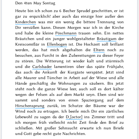
Den 4ten May Sontag
Heute bin ich schon zu 6 Becher Sprudel geschritten, er ist
gar zu erquicklich! aber auch das einzige hier außer den
Kinderchen
was mir ein wenig die bittere Trennung von
Dir versüßen kann. Diesen Morgen war ich in der Kirche
und habe die kleine
Pöschmann
trauen sehn. Ein nettes
Bräutchen und ein junger wohlgestalteter
Bräutigam
der
Kreiscomißär in
Ellenbogen
ist. Die Hochzeit soll brillant
werden, das hat mich abgehalten die
Eltern
noch zu
besuchen, aus Furcht in den Zubereitungen zu dieser Feyer
zu stören. Die Witterung ist wieder kalt und stürmisch
und die
Carlsbader
lamentiren über das späte Frühjahr,
das auch die Ankunft der Kurgäste verspätet. Jetzt sind
alle Maurer und Tüncher in Arbeit auf der Wiese und alle
Hände geschäftig die Wohnungen zu säubern. Bis jetzt
steht noch die ganze Wiese leer, auch soll es dort kälter
wegen der Felsen als auf dem Markt seyn. Eben sind wir
sammt und sonders von einen Spaziergang auf dem
Hirschensprung
zurük, im Schutze der Bäume war der
Wind noch zu ertragen. Ich beeile mich Dir ein zärtliches
Lebewohl zu sagen da der
D˖[octor]
ins Zimmer tritt und
ich
morgen
früh vielleicht nicht Zeit finde den Brief zu
schließen. Mit großer Sehnsucht erwarte ich nun Briefe
und Gott gebe recht gute Nachrichten.