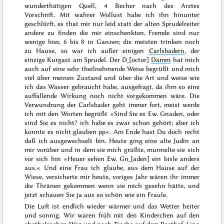
wunderthätigen Quell, 4 Becher nach des Arztes
Vorschrift. Mit wahrer Wollust habe ich ihn hinunter
geschlürft, es that mir nur leid statt der alten Sprudel
reiter
andere zu finden die mir einschenkten, Fremde sind nur
wenige hier, 6 bis 8 in Ganzen; die meisten trinken noch
zu Hause, so war ich außer einigen
Carlsbadern
, der
einzige Kurgast am Sprudel. Der D˖[octor]
Damm
hat mich
auch auf eine sehr theilnehmende Weise begrüßt und mich
viel über meinen Zustand und über die Art und weise wie
ich das Wasser gebraucht habe, ausgefragt, da ihm so eine
auffallende Wirkung noch nicht vorgekommen wäre. Die
Verwundrung der Carlsbader geht immer fort, meist werde
ich mit den Worten begrüßt »Sind Sie es Ew. Gnaden, oder
sind Sie es nicht? ich habe es zwar schon gehört; aber ich
konnte es nicht glauben pp«. Am Ende hast Du doch recht
daß ich ausgewechselt bin. Heute ging eine alte Judin an
mir vorüber und in dem sie mich grüßte, murmelte sie sich
vor sich hin »Heuer sehen Ew. Gn˖[aden] ein bisle anders
aus.« Und eine Frau ich glaube, aus dem
Hause
auf der
Wiese, versicherte mir heute, voriges Jahr wären ihr immer
die Thränen gekommen wenn sie mich gesehn hätte, und
jetzt schauen Sie ja aus so schön wie ein
Fraule
.
Die Luft ist endlich wieder wärmer und das Wetter heiter
und sonnig. Wir waren früh mit den Kinderchen auf den