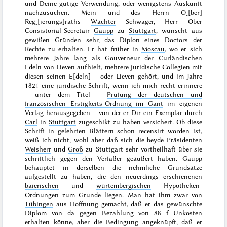
und Deine gütige Verwendung, oder wenigstens Auskunft
nachzusuchen. Mein und des Herrn O˖[ber]
Reg˖[ierungs]raths
Wächter
Schwager, Herr Ober
Consistorial-Secretair
Gaupp
zu
Stuttgart
, wünscht aus
gewißen Gründen sehr, das Diplon eines Doctors der
Rechte zu erhalten. Er hat früher in
Moscau
, wo er sich
mehrere Jahre lang als Gouverneur der Curländischen
Edeln von Lieven
aufhielt, mehrere juridische Collegien mit
diesen seinen E[deln] – oder Lieven gehört, und im Jahre
1821
eine juridische Schrift, wenn ich mich recht erinnere
– unter dem Titel –
Prüfung der deutschen und
französischen Erstigkeits-Ordnung im Gant
im eigenen
Verlag herausgegeben – von der er Dir ein Exemplar durch
Carl
in
Stuttgart
zugeschikt zu haben versichert. Ob diese
Schrift in gelehrten Blättern schon recensirt worden ist,
weiß ich nicht, wohl aber
daß sich die beyde Präsidenten
Weisherr
und
Groß
zu Stuttgart sehr vortheilhaft über sie
schriftlich gegen den Verfaßer geäußert haben. Gaupp
behauptet in derselben die nehmliche Grundsätze
aufgestellt zu haben, die den neuerdings erschienenen
baierischen
und
würtembergischen
Hypotheken-
Ordnungen zum Grunde liegen. Man hat ihm zwar von
Tübingen
aus Hoffnung gemacht, daß er das gewünschte
Diplom von da gegen Bezahlung von 88 f Unkosten
erhalten könne, aber die Bedingung angeknüpft, daß er