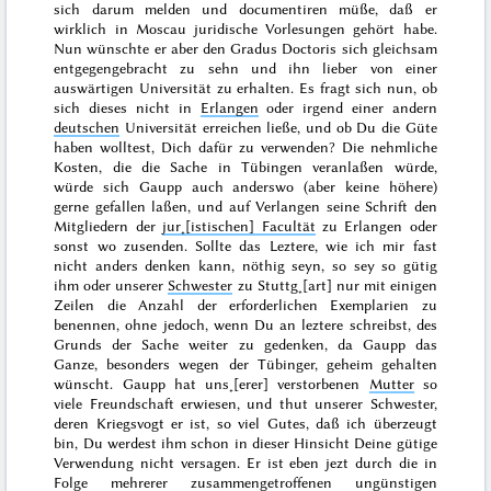
sich darum melden und documentiren müße, daß er
wirklich in Moscau juridische Vorlesungen gehört habe.
Nun wünschte er aber den
Gradus Doctoris
sich gleichsam
entgegengebracht zu sehn und ihn lieber von einer
auswärtigen Universität zu erhalten. Es fragt sich nun, ob
sich dieses nicht in
Erlangen
oder irgend einer andern
deutschen
Universität erreichen ließe, und ob Du die Güte
haben wolltest, Dich dafür zu verwenden? Die nehmliche
Kosten, die die Sache in Tübingen veranlaßen würde,
würde sich Gaupp auch anderswo (aber keine höhere)
gerne gefallen laßen, und auf Verlangen seine Schrift den
Mitgliedern der
jur˖[istischen] Facultät
zu Erlangen oder
sonst wo zusenden. Sollte das Leztere, wie ich mir fast
nicht anders denken kann, nöthig seyn, so sey so gütig
ihm oder unserer
Schwester
zu Stuttg˖[art] nur mit einigen
Zeilen die Anzahl der erforderlichen Exemplarien zu
benennen, ohne jedoch, wenn Du an leztere schreibst, des
Grunds der Sache weiter zu gedenken, da Gaupp das
Ganze, besonders wegen der Tübinger, geheim gehalten
wünscht. Gaupp hat uns˖[erer] verstorbenen
Mutter
so
viele Freundschaft erwiesen, und thut unserer Schwester,
deren Kriegsvogt er ist, so viel Gutes, daß ich überzeugt
bin, Du werdest ihm schon in dieser Hinsicht Deine gütige
Verwendung nicht versagen. Er ist eben jezt durch die in
Folge mehrerer zusammengetroffenen ungünstigen