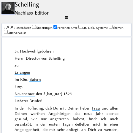
Schelling
Nachlass-Edition
☰
🔎︎
🔎︎
Me­ta­da­ten
Änderungen
Personen, Orte
Lit., Dok., Systeme
Themen
Querverweise
Sr. Hochwohlgebohren
Herrn Director von
Schelling
zu
Erlangen
im Kön.
Baiern
Frey.
Neuenstadt
den
3 Jan˖[uar] 1825
Liebster Bruder!
In der Hoffnung, daß Du mit Deiner lieben
Frau
und allen
Deinen werthen Angehörigen das neue Jahr ebenso
gesund, wie wir angetreten habest, finde ich mich
veranlaßt, in den ersten Tagen deßelben mich in einer
Angelegenheit, die mir sehr anliegt, an Dich zu wenden,