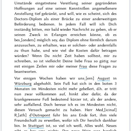
Umstände eingetretene Vereitlung seiner gegründeten
Hoffnungen auf eine seinen Kenntnißen angemeßenere
Anstellung tief gekränkt, und will, wie es scheint, sich des
Doctors-Diplom als einer Brücke zu einer anderweitigen
Beförderung bedienen. In jedem Fall will ich Dich
inständig bitten, mir bald wieder Nachricht zu geben, ob er
seinen Zweck in Erlangen erreichen könne, ob es
bes˖[onders] möglich sey, das Diplom ohne förmlich darum
anzusuchen, zu erhalten, was er solchen- oder andernfalls
zu thun habe, und wie viel die Kosten dafür betragen
würden? Wenn Du nicht Zeit haben solltest, mir zu
schreiben, so ist vielleicht Deine liebe Frau so gütig nur
mit einigen Zeilen mir oder meiner
Frau
diese Fragen zu
beantworten.
Vor einigen Wochen haben wir uns˖[ern]
August
in
Würzburg
abgehohlt. Sein Fuß hat sich in den lezten 3
Monaten im Mindesten nicht mehr gebeßert, d.h. er tritt
nun zwar vollkommen auf, hinkt aber dafür, da der
krankgewesene Fuß bedeutend kürzer ist, als der andere,
sehr auffallend. Doch bereue ich es im Mindesten nicht,
diesen Versuch gemacht zu haben. Herr Med˖[icinal]
R˖[ath]
d’Outrepont
fuhr bis ans Ende fort, ihm viele
Freundschaft zu erweißen, wofür ich Dir herzlich dankbar
bin. In
Stuttgart
ist, so viel ich weiß, Alles wohl. Neues
gibt es bey uns nichts. Der neue Wein war herzlich