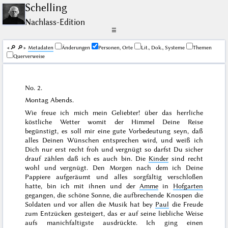
Schelling
Nachlass-Edition
☰
🔎︎
🔎︎
Me­ta­da­ten
Änderungen
Personen, Orte
Lit., Dok., Systeme
Themen
Querverweise
No. 2.
Montag Abends
.
Wie freue ich mich mein Geliebter! über das herrliche
köstliche Wetter womit der Himmel Deine Reise
begünstigt, es soll mir eine gute Vorbedeutung seyn, daß
alles Deinen Wünschen entsprechen wird, und weiß ich
Dich nur erst recht froh und vergnügt so darfst Du sicher
drauf zählen daß ich es auch bin. Die
Kinder
sind recht
wohl und vergnügt. Den Morgen nach dem ich Deine
Pappiere aufgeräumt und alles sorgfältig verschloßen
hatte, bin ich mit ihnen und der
Amme
in
Hofgarten
gegangen, die schöne Sonne, die aufbrechende Knospen die
Soldaten und vor allen die Musik hat bey
Paul
die Freude
zum Entzücken gesteigert, das er auf seine liebliche Weise
aufs manichfaltigste ausdrückte. Ich ging einen