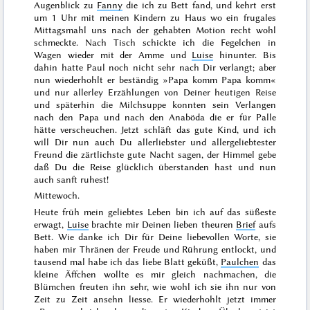
Augenblick zu
Fanny
die ich zu Bett fand, und kehrt erst
um 1 Uhr mit meinen Kindern zu Haus wo ein frugales
Mittagsmahl uns nach der gehabten Motion recht wohl
schmeckte. Nach Tisch schickte ich die Fegelchen in
Wagen wieder mit der Amme und
Luise
hinunter. Bis
dahin hatte Paul noch nicht sehr nach Dir verlangt; aber
nun wiederhohlt er beständig »Papa komm Papa komm«
und nur allerley Erzählungen von Deiner heutigen Reise
und späterhin die Milchsuppe konnten sein Verlangen
nach den Papa und nach den
Anaböda
die er für Palle
hätte verscheuchen. Jetzt schläft das gute Kind, und ich
will Dir nun auch Du allerliebster und allergeliebtester
Freund die zärtlichste gute Nacht sagen, der Himmel gebe
daß Du die Reise glücklich überstanden hast und nun
auch sanft ruhest!
Mittewoch
.
Heute früh mein geliebtes Leben bin ich auf das süßeste
erwagt,
Luise
brachte mir Deinen lieben theuren
Brief
aufs
Bett. Wie danke ich Dir für Deine liebevollen Worte, sie
haben mir Thränen der Freude und Rührung entlockt, und
tausend mal habe ich das liebe Blatt geküßt,
Paulchen
das
kleine Äffchen wollte es mir gleich nachmachen, die
Blümchen freuten ihn sehr, wie wohl ich sie ihn nur von
Zeit zu Zeit
ansehn
liesse. Er wiederhohlt jetzt immer