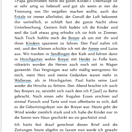
»Papa geschrieben herze die guten Kinder.« Überhaupt ist
er sehr artig so liebevoll und gut als wenn er mir die
Trennung von Dir vergeßen machen wollte, auch das
Fritzle
ist immer allerliebst, der Genuß der Luft bekommt
ihn vortreflich, er schläft fast die ganze Nacht ohne
Unterbrechung.
Gestern
früh badete ich die Kinder und
weil die Luft etwas ging erhielte ich sie früh in Zimmer.
Nach Tisch hohlte mich die
Breyer
ab um mit ihr und
ihren
Kindern
spazieren zu fahren. Den Paul nahm ich
mit, und den Kleinen schickte ich mit der
Amme
und Luise
aus. Wir tranken in
Sendlingen
den
Kafe
und fuhren dann
in
Hirschgarten
wohin
Breyer
mit
Herder
zu Fuße kam,
rükwärts wurden die Herren auch noch mit in Wagen
gezwenkt. Das Vergnügen war sehr mäßig wenigstens für
mich, mein Herz und meine Gedanken waren mehr in
Wallersee
, als in Hirschgarten. Paul hatte seine Lust
wieder die Hirsche zu füttern. Den Abend brachte ich auch
bey Breyers zu, versteht sich nach dem ich P˖[aul] zu Bette
gebracht. Nach einen sehr frugalen Essen erschien auf
einmal Punsch und Tarte und nun offenbarte es sich, daß
es die Geburtstagsfeyer von der Breyer war. Heute geht der
Wind wieder ziemlich stark und ich habe die Kinder nur in
die Sonne vors Haus geschickt wo sie geschützt sind.
Ich hatte fest drauf gerechnet diesen Brief und die
Zeitungen heute abgehn zu lassen nun werde ich gewahr