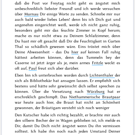
daß die Post vor
Freytag
nicht geht es ängstet mich
unbeschreiblich liebster Freund! und ich werde versuchen
über
Murnau
Dir einige Worte zu senden. Schreibe mir nur
auch bald wieder liebes Leben! denn bis ich Dich gut und
angenehm eingerichtet weiß, werde ich nicht ganz ruhig,
besonders geht mir das feuchte Zimmer in Kopf herum;
mache es
nur nicht etwa zu Deinem Schlafzimmer, denn
Du hast mir oft gesacht daß Dir die Feuchtigkeit in Garten
Thal so schädlich gewesen wäre. Eins tröstet mich über
Deine Abwesenheit – das Du
hier
auf keinen Fall ruhig
hättest arbeiten können, denn das Tummeln bey der
Caserne ist jetzt ärger als je, mein armes
Fritzle
weckt es
oft auf,
Paul
freut sich aber darüber.
Eben bin ich unterbrochen worden durch
Lichtenthaler
der
sich als Bibliothekär hat ansagen lassen. Er empfiehlt sich
bestens und hätte sehr gewünscht dich selbst sprechen zu
können. Über die Versetzung nach
Würzburg
hat er
erschreklich geschimpft. Das
Niethammerische Brautpaar
war heute auch hier, die Braut hat nicht an Schönheit
gewonnen, der Bräutigam versteht sich noch weniger
Den Kutscher habe ich richtig bezahlt, er brachte mir auch
den silbern Becher der in Wagen geblieben ist, ich melde es
Dir, damit Du Dich nicht ängstet wenn Du ihn vermissen
solltest. Ich habe ihn noch nach jeden Umstand Deiner