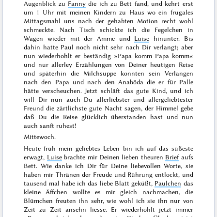
Augenblick zu
Fanny
die ich zu Bett fand, und kehrt erst
um 1 Uhr mit meinen Kindern zu Haus wo ein frugales
Mittagsmahl uns nach der gehabten Motion recht wohl
schmeckte. Nach Tisch schickte ich die Fegelchen in
Wagen wieder mit der Amme und
Luise
hinunter. Bis
dahin hatte Paul noch nicht sehr nach Dir verlangt; aber
nun wiederhohlt er beständig »Papa komm Papa komm«
und nur allerley Erzählungen von Deiner heutigen Reise
und späterhin die Milchsuppe konnten sein Verlangen
nach den Papa und nach den
Anaböda
die er für Palle
hätte verscheuchen. Jetzt schläft das gute Kind, und ich
will Dir nun auch Du allerliebster und allergeliebtester
Freund die zärtlichste gute Nacht sagen, der Himmel gebe
daß Du die Reise glücklich überstanden hast und nun
auch sanft ruhest!
Mittewoch
.
Heute früh mein geliebtes Leben bin ich auf das süßeste
erwagt,
Luise
brachte mir Deinen lieben theuren
Brief
aufs
Bett. Wie danke ich Dir für Deine liebevollen Worte, sie
haben mir Thränen der Freude und Rührung entlockt, und
tausend mal habe ich das liebe Blatt geküßt,
Paulchen
das
kleine Äffchen wollte es mir gleich nachmachen, die
Blümchen freuten ihn sehr, wie wohl ich sie ihn nur von
Zeit zu Zeit
ansehn
liesse. Er wiederhohlt jetzt immer