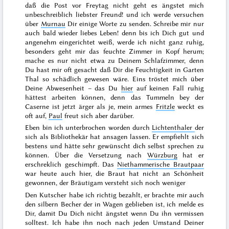
daß die Post vor
Freytag
nicht geht es ängstet mich
unbeschreiblich liebster Freund! und ich werde versuchen
über
Murnau
Dir einige Worte zu senden. Schreibe mir nur
auch bald wieder liebes Leben! denn bis ich Dich gut und
angenehm eingerichtet weiß, werde ich nicht ganz ruhig,
besonders geht mir das feuchte Zimmer in Kopf herum;
mache es
nur nicht etwa zu Deinem Schlafzimmer, denn
Du hast mir oft gesacht daß Dir die Feuchtigkeit in Garten
Thal so schädlich gewesen wäre. Eins tröstet mich über
Deine Abwesenheit – das Du
hier
auf keinen Fall ruhig
hättest arbeiten können, denn das Tummeln bey der
Caserne ist jetzt ärger als je, mein armes
Fritzle
weckt es
oft auf,
Paul
freut sich aber darüber.
Eben bin ich unterbrochen worden durch
Lichtenthaler
der
sich als Bibliothekär hat ansagen lassen. Er empfiehlt sich
bestens und hätte sehr gewünscht dich selbst sprechen zu
können. Über die Versetzung nach
Würzburg
hat er
erschreklich geschimpft. Das
Niethammerische Brautpaar
war heute auch hier, die Braut hat nicht an Schönheit
gewonnen, der Bräutigam versteht sich noch weniger
Den Kutscher habe ich richtig bezahlt, er brachte mir auch
den silbern Becher der in Wagen geblieben ist, ich melde es
Dir, damit Du Dich nicht ängstet wenn Du ihn vermissen
solltest. Ich habe ihn noch nach jeden Umstand Deiner