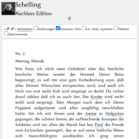
Schelling
Nachlass-Edition
☰
🔎︎
🔎︎
Me­ta­da­ten
Änderungen
Personen, Orte
Lit., Dok., Systeme
Themen
Querverweise
No. 2.
Montag Abends
.
Wie freue ich mich mein Geliebter! über das herrliche
köstliche Wetter womit der Himmel Deine Reise
begünstigt, es soll mir eine gute Vorbedeutung seyn, daß
alles Deinen Wünschen entsprechen wird, und weiß ich
Dich nur erst recht froh und vergnügt so darfst Du sicher
drauf zählen daß ich es auch bin. Die
Kinder
sind recht
wohl und vergnügt. Den Morgen nach dem ich Deine
Pappiere aufgeräumt und alles sorgfältig verschloßen
hatte, bin ich mit ihnen und der
Amme
in
Hofgarten
gegangen, die schöne Sonne, die aufbrechende Knospen die
Soldaten und vor allen die Musik hat bey
Paul
die Freude
zum Entzücken gesteigert, das er auf seine liebliche Weise
aufs manichfaltigste ausdrückte. Ich ging einen