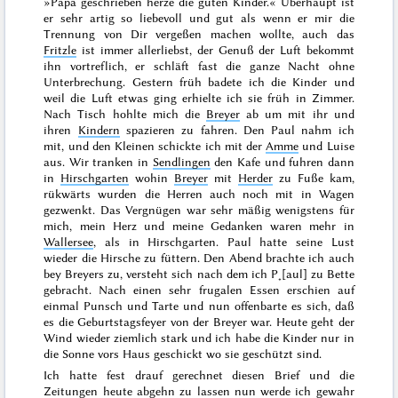
»Papa geschrieben herze die guten Kinder.« Überhaupt ist
er sehr artig so liebevoll und gut als wenn er mir die
Trennung von Dir vergeßen machen wollte, auch das
Fritzle
ist immer allerliebst, der Genuß der Luft bekommt
ihn vortreflich, er schläft fast die ganze Nacht ohne
Unterbrechung.
Gestern
früh badete ich die Kinder und
weil die Luft etwas ging erhielte ich sie früh in Zimmer.
Nach Tisch hohlte mich die
Breyer
ab um mit ihr und
ihren
Kindern
spazieren zu fahren. Den Paul nahm ich
mit, und den Kleinen schickte ich mit der
Amme
und Luise
aus. Wir tranken in
Sendlingen
den
Kafe
und fuhren dann
in
Hirschgarten
wohin
Breyer
mit
Herder
zu Fuße kam,
rükwärts wurden die Herren auch noch mit in Wagen
gezwenkt. Das Vergnügen war sehr mäßig wenigstens für
mich, mein Herz und meine Gedanken waren mehr in
Wallersee
, als in Hirschgarten. Paul hatte seine Lust
wieder die Hirsche zu füttern. Den Abend brachte ich auch
bey Breyers zu, versteht sich nach dem ich P˖[aul] zu Bette
gebracht. Nach einen sehr frugalen Essen erschien auf
einmal Punsch und Tarte und nun offenbarte es sich, daß
es die Geburtstagsfeyer von der Breyer war. Heute geht der
Wind wieder ziemlich stark und ich habe die Kinder nur in
die Sonne vors Haus geschickt wo sie geschützt sind.
Ich hatte fest drauf gerechnet diesen Brief und die
Zeitungen heute abgehn zu lassen nun werde ich gewahr