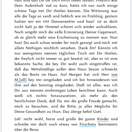
hast und daß Du sie Dich nicht reuen lässest. Freylich war
Dein Aufenthalt viel zu kurz, hätte ich nur noch einige
schöne Tage mit Dir theilen können. Die Witterung war
alle die Tage so sanft und lieblich wie im Frühling,
gestern
hatten wir ein
###
Donnerwetter und heut’ ist es doch
nicht kalt ja der Himmel scheint sich wieder aufzuklären.
Noch umgibt mich die süße Erinnerung Deiner Gegenwart,
ob es gleich mehr eine Erscheinung zu nennen war. Nun
hast Du auch schon wieder für mich gesorgt und mich mit
allem Nöthigen reichlich versehen. Dank Dir! Könnte ich
nur wenigstens meinen täglichen Tisch mit Dir theilen,
der freylich nicht immer so gut besetzt ist, aber es ist eine
bekannte Sache, die bey Dir wohl auch eingetroffen ist,
daß das Mittelmäßige außer dem Haus besser schmeckt
als das Beste im Haus. Auf
Morgen
hat sich Herr
von
M˖[oll]
bey mir eingeladen und ich bin hinwiederum von
ihm auf den
Sonntag
eingeladen. Dieß ist alles, was ich
Dir aus meinem einförmigen Leben berichten kann. Auch
weiß ich nichts hinzuzusetzen, als mehr als den
herzlichsten Dank, daß Du mir die große Freude gemacht,
mich zu besuchen, und die Bitte, ja alles Mögliche für
Deine Gesundheit zu thun. Das übrige befiel Gott.
Leb’ recht wohl, herze und grüße die guten
Kinder
und
schreibe mir doch noch etwas von
Frizchens
Sentiments
über die Reise.