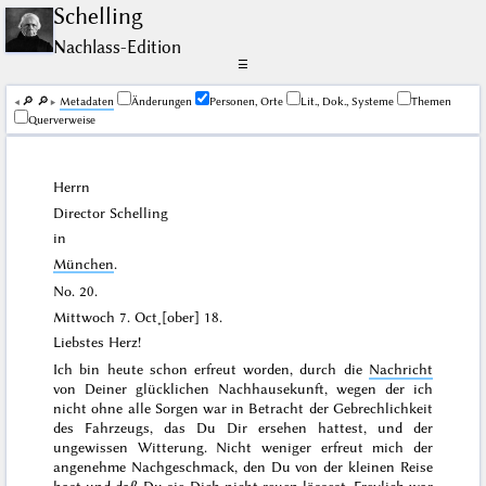
Schelling
Nachlass-Edition
☰
🔎︎
🔎︎
Me­ta­da­ten
Änderungen
Personen, Orte
Lit., Dok., Systeme
Themen
Querverweise
Herrn
Director
Schelling
in
München
.
No. 20.
Mittwoch 7. Oct˖[ober] 18
.
Liebstes Herz!
Ich bin heute schon erfreut worden, durch die
Nachricht
von Deiner glücklichen Nachhausekunft, wegen der ich
nicht ohne alle Sorgen war in Betracht der Gebrechlichkeit
des Fahrzeugs, das Du Dir ersehen hattest, und der
ungewissen Witterung. Nicht weniger erfreut mich der
angenehme Nachgeschmack, den Du von der kleinen Reise