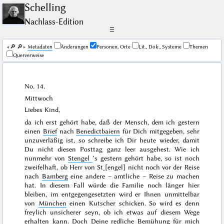
Schelling
Nachlass-Edition
☰
🔎︎
🔎︎
Me­ta­da­ten
Änderungen
Personen, Orte
Lit., Dok., Systeme
Themen
Querverweise
No. 14.
Mittwoch
Liebes Kind,
da ich erst gehört habe, daß der Mensch, dem ich
gestern
einen
Brief
nach
Benedictbaiern
für Dich mitgegeben, sehr
unzuverläßig ist, so schreibe ich Dir heute wieder, damit
Du nicht diesen Posttag ganz leer ausgehest. Wie ich
nunmehr von
Stengel
’s gestern gehört habe, so ist noch
zweifelhaft, ob Herr von St˖[engel] nicht noch vor der Reise
nach
Bamberg
eine andere – amtliche – Reise zu machen
hat. In diesem Fall würde die Familie noch länger hier
bleiben, im entgegengesetzten wird er Ihnen unmittelbar
von
München
einen Kutscher schicken. So wird es denn
freylich unsicherer seyn, ob ich etwas auf diesem Wege
erhalten kann. Doch Deine redliche Bemühung für mich