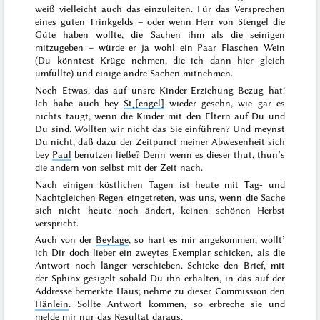
weiß vielleicht auch das einzuleiten. Für das Versprechen
eines guten Trinkgelds – oder wenn Herr von Stengel die
Güte haben wollte, die Sachen ihm als die seinigen
mitzugeben – würde er ja wohl ein Paar Flaschen Wein
(Du könntest Krüge nehmen, die ich dann hier gleich
umfüllte) und einige andre Sachen mitnehmen.
Noch Etwas, das auf unsre Kinder-Erziehung Bezug hat!
Ich habe auch bey
St˖[engel]
wieder gesehn, wie gar es
nichts taugt, wenn die Kinder mit den Eltern auf Du und
Du sind. Wollten wir nicht das
Sie
einführen? Und meynst
Du nicht, daß dazu der Zeitpunct meiner Abwesenheit sich
bey
Paul
benutzen ließe? Denn wenn es dieser thut, thun’s
die andern von selbst mit der Zeit nach.
Nach einigen köstlichen Tagen ist heute mit Tag- und
Nachtgleichen Regen eingetreten, was uns, wenn die Sache
sich nicht heute noch ändert, keinen schönen
Herbst
verspricht.
Auch von der
Beylage
, so hart es mir angekommen, wollt’
ich Dir doch lieber ein zweytes Exemplar schicken, als die
Antwort noch länger verschieben. Schicke den Brief, mit
der Sphinx gesigelt sobald Du ihn erhalten, in das auf der
Addresse bemerkte Haus; nehme zu dieser Commission den
Hänlein
. Sollte Antwort kommen, so erbreche sie und
melde mir nur das Resultat daraus.