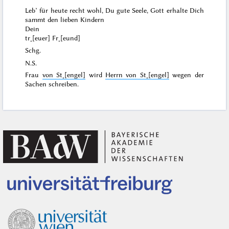
Leb’ für heute recht wohl, Du gute Seele, Gott erhalte Dich
sammt den lieben Kindern
Dein
tr˖[euer] Fr˖[eund]
Schg.
N.S.
Frau
von St˖[engel]
wird
Herrn von St˖[engel]
wegen der
Sachen schreiben.