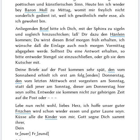
poëtischen und künstlerischen Sinn. Heute bin ich wieder
bey
Baron Moll
zu Mittag, womit mir freylich nicht
sonderlich gedient ist, weil ich gewöhnlich mehr esse, als
ich gewohnt bin.
Anliegenden
Brief
bitte ich Dich, mit der Sphinx zu sigeln
und sogleich hinzuschicken; laß’ Dir dazu den
Hänlein
kommen; Du wirst diesen Brief
morgen
früh erhalten, ich
wünsche daß die Einlage auch noch morgen Vormittag
abgegeben werde. Solltest Du eine Antwort erhalten, so
bitte entweder Stengel sie einzuschließen, oder gib sie dem
Kutscher mit.
Deine Briefe auf der Post kommen sehr spät,
den
vom
Sonnabend
erhielt ich erst am folg˖[enden]
Donnerstag
,
den
vom letzten
Mittwoch
erst
vorgestern am Sonntag
,
statt daß jener am Sonntag, dieser am Donnerstag hier
seyn sollte. Entweder sie kommen nicht zur gehörigen Zeit
auf die Post oder – – –
Lebe nun recht wohl, liebes Herz, ich hoffe unser guter
Frizchen
wird schon wieder essen und guter Laune seyn.
Küsse alle die
Kinder
von mir, Gott segne Dich sammt
ihrer,
Dein
tr˖[euer] Fr˖[eund]