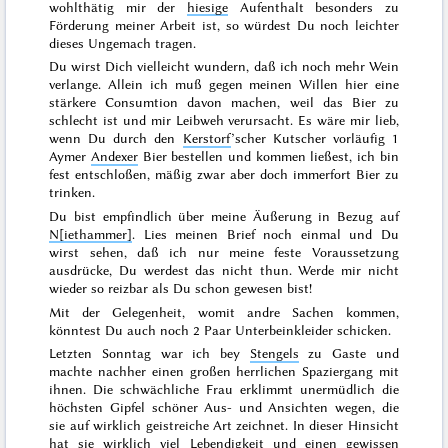
wohlthätig mir der
hiesige
Aufenthalt besonders zu
Förderung meiner Arbeit ist, so würdest Du noch leichter
dieses Ungemach tragen.
Du wirst Dich vielleicht wundern, daß ich noch mehr Wein
verlange. Allein ich muß gegen meinen Willen hier eine
stärkere Consumtion davon machen, weil das Bier zu
schlecht ist und mir Leibweh verursacht. Es wäre mir lieb,
wenn Du durch den
Kerstorf
’scher Kutscher vorläufig 1
Aymer
Andexer
Bier bestellen und kommen ließest, ich bin
fest entschloßen, mäßig zwar aber doch immerfort Bier zu
trinken.
Du bist empfindlich über meine Äußerung in Bezug auf
N[iethammer]
. Lies meinen Brief noch einmal und Du
wirst sehen, daß ich nur meine feste Voraussetzung
ausdrücke, Du werdest das nicht thun. Werde mir nicht
wieder so reizbar als Du schon gewesen bist!
Mit der Gelegenheit, womit andre Sachen kommen,
könntest Du auch noch 2 Paar Unterbeinkleider schicken.
Letzten Sonntag
war ich bey
Stengels
zu Gaste und
machte
nachher einen großen herrlichen Spaziergang mit
ihnen. Die schwächliche Frau erklimmt unermüdlich die
höchsten Gipfel schöner Aus- und Ansichten wegen, die
sie auf wirklich geistreiche Art zeichnet. In dieser Hinsicht
hat sie wirklich viel Lebendigkeit und einen gewissen