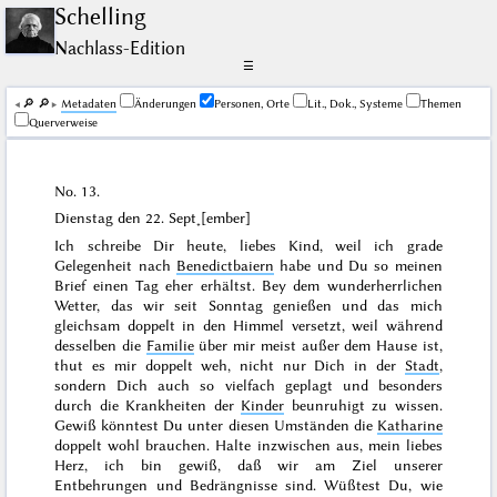
Schelling
Nachlass-Edition
☰
🔎︎
🔎︎
Me­ta­da­ten
Änderungen
Personen, Orte
Lit., Dok., Systeme
Themen
Querverweise
No. 13.
Dienstag den 22. Sept˖[ember]
Ich schreibe Dir
heute
, liebes Kind, weil ich grade
Gelegenheit nach
Benedictbaiern
habe und Du so meinen
Brief einen Tag eher erhältst. Bey dem wunderherrlichen
Wetter, das wir seit
Sonntag
genießen und das mich
gleichsam doppelt in den Himmel versetzt, weil während
desselben die
Familie
über mir meist außer dem Hause ist,
thut es mir doppelt weh, nicht nur Dich in der
Stadt
,
sondern Dich auch so vielfach geplagt und besonders
durch die Krankheiten der
Kinder
beunruhigt zu wissen.
Gewiß könntest Du unter diesen Umständen die
Katharine
doppelt wohl brauchen. Halte inzwischen aus, mein liebes
Herz, ich bin gewiß, daß wir am Ziel unserer
Entbehrungen und Bedrängnisse sind. Wüßtest Du, wie