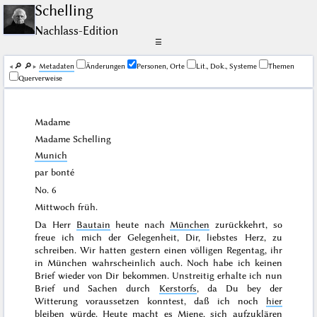
Schelling
Nachlass-Edition
☰
🔎︎
🔎︎
Me­ta­da­ten
Änderungen
Personen, Orte
Lit., Dok., Systeme
Themen
Querverweise
Madame
Madame
Schelling
Munich
par bonté
No. 6
Mittwoch früh
.
Da Herr
Bautain
heute nach
München
zurückkehrt, so
freue ich mich der Gelegenheit, Dir, liebstes Herz, zu
schreiben. Wir hatten
gestern
einen völligen Regentag, ihr
in München wahrscheinlich auch. Noch habe ich keinen
Brief wieder von Dir bekommen. Unstreitig erhalte ich nun
Brief und Sachen durch
Kerstorfs
, da Du bey der
Witterung voraussetzen konntest, daß ich noch
hier
bleiben würde. Heute macht es Miene, sich aufzuklären