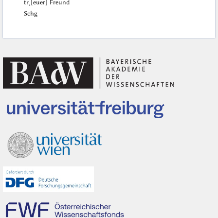
tr˖[euer] Freund
Schg