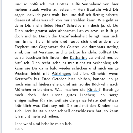
und so hoffe ich, mit Gottes Hülfe
Sonnabend
von hier
meinen Staab weiter zu setzen. – Herr Bautain wird Dir
sagen, daß ich ganz wohl bin und daß ich fleißig arbeite,
dieses ist alles was ich von mir erzählen kann. Wie geht es
denn Dir, mein liebes Herz? Schreibe mir doch ja, ob Du
Dich nicht grämst oder abhärmst. Laß es seyn, es hilft ja
doch nichts. Durch die Unzufriedenheit bringt man sich
nur immer tiefer hinein und raubt sich und andern die
Freyheit und Gegenwart des Geistes, die durchaus nöthig
sind, um mit Verstand und Glück zu handeln. Solltest Du
es zu beschwerlich finden, der
Katharine
zu entbehren, so
bitt’ ich Dich recht sehr, es mir nicht zu verhehlen; ich
kann sie Dir dann bald wieder schicken und mich einige
Wochen leicht mit
Waizingers
behelfen. Ohnehin wenn
Kerstorf’s bis
Ende October
hier bleiben, könnte ich ja
noch einmal hieherziehen, und mir so die Rückkehr nach
München erleichtern. Was machen die
Kinder
? Beruhige
mich doch über unser gutes
Linchen
; ich sorge
einigermaßen für sie, weil sie die ganze letzte Zeit etwas
kränklich war. Gott sey mit Dir und mit den Kindern; da
sich Herr Bautain aber schnell entschlossen hat, so kann
ich nicht mehr schreiben.
Lebe wohl und behalte mich lieb.
Dein