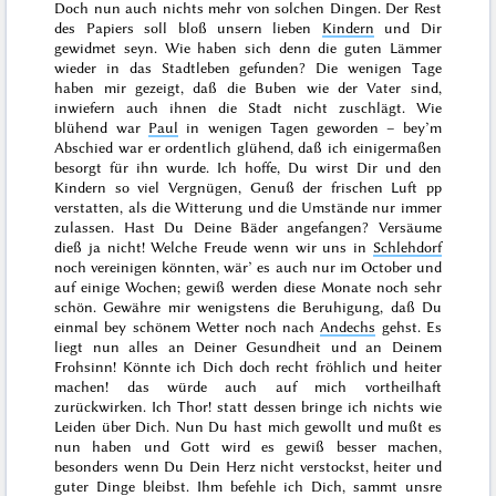
Doch nun auch nichts mehr von solchen Dingen. Der Rest
des Papiers soll bloß unsern lieben
Kindern
und Dir
gewidmet seyn. Wie haben sich denn die guten Lämmer
wieder in das Stadtleben gefunden? Die wenigen Tage
haben mir gezeigt, daß die Buben wie der Vater sind,
inwiefern auch ihnen die Stadt nicht zuschlägt. Wie
blühend war
Paul
in wenigen Tagen geworden – bey’m
Abschied war er ordentlich glühend, daß ich einigermaßen
besorgt für ihn wurde. Ich hoffe, Du wirst Dir und den
Kindern so viel Vergnügen, Genuß der frischen Luft pp
verstatten, als die Witterung und die Umstände nur immer
zulassen. Hast Du Deine Bäder angefangen? Versäume
dieß ja nicht! Welche Freude wenn wir uns in
Schlehdorf
noch vereinigen könnten, wär’ es auch nur im
October
und
auf einige Wochen; gewiß werden diese Monate noch sehr
schön. Gewähre mir wenigstens die Beruhigung, daß Du
einmal bey schönem Wetter noch nach
Andechs
gehst. Es
liegt nun alles an Deiner Gesundheit und an Deinem
Frohsinn! Könnte ich Dich doch recht fröhlich und heiter
machen! das würde auch auf mich vortheilhaft
zurückwirken. Ich Thor! statt dessen bringe ich nichts wie
Leiden über Dich. Nun Du hast mich gewollt und mußt es
nun haben und Gott wird es gewiß besser machen,
besonders wenn Du Dein Herz nicht verstockst, heiter und
guter Dinge bleibst. Ihm befehle ich Dich, sammt unsre