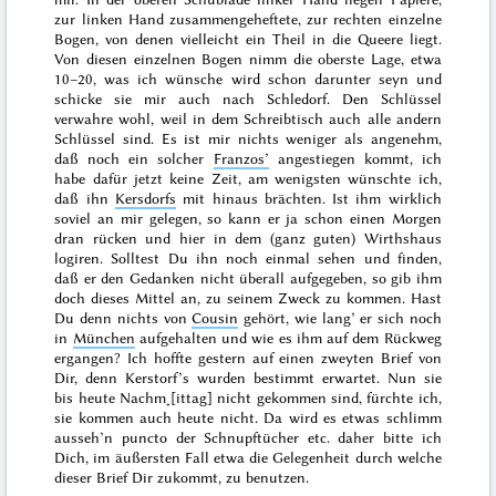
zur linken Hand zusammengeheftete, zur rechten einzelne
Bogen, von denen vielleicht ein Theil in die Queere liegt.
Von diesen einzelnen Bogen nimm die oberste Lage, etwa
10–20, was ich wünsche wird schon darunter seyn und
schicke sie mir auch nach Schledorf. Den Schlüssel
verwahre wohl, weil in dem Schreibtisch auch alle andern
Schlüssel sind. Es ist mir nichts weniger als angenehm,
daß noch ein solcher
Franzos’
angestiegen kommt, ich
habe dafür jetzt keine Zeit, am wenigsten wünschte ich,
daß ihn
Kersdorfs
mit hinaus brächten. Ist ihm wirklich
soviel an mir gelegen, so kann er ja schon einen Morgen
dran rücken und hier in dem (ganz guten) Wirthshaus
logiren. Solltest Du ihn noch einmal sehen und finden,
daß er den Gedanken nicht überall aufgegeben, so gib ihm
doch dieses Mittel an, zu seinem
Zweck zu kommen. Hast
Du denn nichts von
Cousin
gehört, wie lang’ er sich noch
in
München
aufgehalten und wie es ihm auf dem Rückweg
ergangen? Ich hoffte
gestern
auf einen zweyten Brief von
Dir, denn Kerstorf’s wurden bestimmt erwartet. Nun sie
bis heute Nachm˖[ittag] nicht gekommen sind, fürchte ich,
sie kommen auch heute nicht. Da wird es etwas schlimm
ausseh’n
puncto
der Schnupftücher etc. daher bitte ich
Dich, im äußersten Fall etwa die Gelegenheit durch welche
dieser Brief Dir zukommt, zu benutzen.