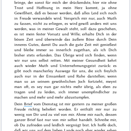
bringe, der sonst für mich der drückendste, hier nie ohne
Trost und Hoffnung in mein Herz kommt, ja ohne
Gewißheit, daß es besser werden, daß alles Leid sich noch
in Freude verwandeln wird. Versprich mir nur, auch Muth
zu fassen, nicht zu erliegen, es wird gewiß anders mit uns
werden, was in meiner Gewalt steht, soll dazu geschehen,
es ist mein fester Vorsatz und Wille; erhalte Dich in der
bösen Zeit und überwinde das äußere Böse durch Dein
inneres Gutes, damit Du auch die gute Zeit mit genießest
und bleibe immer so innerlich zugethan, als ich Dich
bisher stets erfunden. Das Übrige wird sich finden, wenn
wir nur uns selbst retten. Mit meiner Gesundheit kehrt
auch wieder Muth und Unternehmungsgeist zurück: es
gibt noch mancherley Auswege für uns, die sich freylich
auch nur in der Einsamkeit und Ruhe darstellen; wenn
man so an seinem gewöhnlichen Joch fortzieht, meynt
man oft, es sey nun gar nichts mehr übrig, als eben zu
tragen und zu leiden, sich immer unempfindlicher zu
machen und mehr und mehr abzustumpfen.
Dein
Brief
vom
Dienstag
ist mir
gestern
zu meiner großen
Freude richtig beliefert worden. Er enthält mir nur zu
wenig von Dir und zu viel von mir. Ahme mir nach, dessen
ganzer Brief fast nur von mir selbst handelt. Schreibe mir,
ob Du zufrieden und leidlich vergnügt bist. Ich hoffe doch,
daß wir uns auf dem lieben Lande noch eher wieder sehen