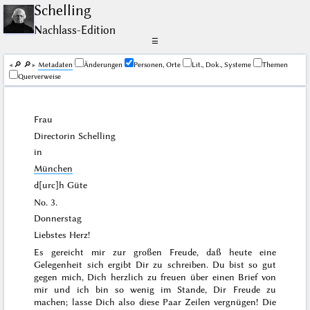
Schelling
Nachlass-Edition
☰
🔎︎
🔎︎
Me­ta­da­ten
Änderungen
Personen, Orte
Lit., Dok., Systeme
Themen
Querverweise
Frau
Directorin
Schelling
in
München
d[urc]h Güte
No. 3.
Donnerstag
Liebstes Herz!
Es gereicht mir zur großen Freude, daß heute eine
Gelegenheit sich ergibt Dir zu schreiben. Du bist so gut
gegen mich, Dich herzlich zu freuen über einen Brief von
mir und ich bin so wenig im Stande, Dir Freude zu
machen; lasse Dich also diese Paar Zeilen vergnügen! Die