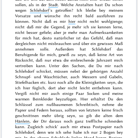
sollen, als in der
Stadt
. Welche Anstalten hast Du schon
wegen
Schlehdorf
’s getroffen? Ich bleibe bey meinem
Vorsatze und wünsche ihn recht bald ausführen zu
können. Nicht daß es mir
hier
nicht recht wohlgienge;
nicht daß mir die Gegend, je mehr ich
sie kennen lerne,
nicht besser gefiele; aber je mehr man Aufmerksamkeiten
für mich hat, desto natürlicher ist das Gefühl, daß man
dergleichen nicht misbrauchen und über ein gewisses Maß
annehmen solle. Außerdem hat Schlehdorf das
Beruhigende für mich, gewiß zu seyn, daß keine Art von
Rücksicht, daß nur etwa die einbrechende Jahrszeit mich
vertreiben kann. Unter den Sachen, die Du mir nach
Schlehdorf schickst, müssen nebst der gehörigen Anzahl
Schnupf- und Waschtücher, auch Messern und Gabeln,
Stiefelhacken etc. kurz noch alle die Kleinigkeiten seyn, die
ich hier füglich, dort aber nicht leicht entbehren kann.
Vergiß nicht mir auch einige Paar Socken und meine
warmen Beinkleider beyzufügen. Hier erhältst Du den
Schlüssel zum nußbaumenen Schreibtisch, nehme die
Papier und Federn heraus, sollten von letztern keine frisch
geschnittnen mehr übrig seyn, so gib die alten dem
Hänlein
, der Dir daraus noch ganz treffliche schneiden
kann. Zugleich schick’ auch mir etwas Postpapier nach
Schlehdorf, denn wie ich sehe habe ich nur 2 Bogen bey
mir. In der oberen Schublade linker Hand liegen Papiere,