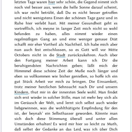
letzten Tage waren
hier
sehr schön, die Gegend nimmt sich
noch viel besser aus, wenn die helle Sonne darauf scheint,
ich war recht betrübt, daß Du es nicht besser getroffen
und nicht wenigstens Einen der schönen Tage ganz und in
Ruhe hier verlebt hast. Mit meiner Gesundheit geht es
vortrefflich, ich meyne in langer Zeit mich nicht so wohl
befunden zu haben, alles nimmt wieder einen
regelmäßigen Gang an und eine weniger genaue Diät
schafft mir eher Vortheil als Nachtheil. Ich habe mich aber
nun auch fest entschlossen, so es Gott will vor
Mitte
Octobers
nicht in die
Stadt
zurückzukehren. Auch über
den Fortgang meiner Arbeit kann ich Dir die
beruhigendsten Nachrichten geben; läßt mich der
Himmmel diese schöne Zeit der Muße noch länger und
eben so vollkommen wie bisher genießen, so hoffe ich ein
gut Stück Arbeit vor mich zu bringen. Die Einsamkeit,
trotz meiner herzlichen Sehnsucht nach Dir und unsern
Kindern
, thut mir in der innersten Seele wohl. Man findet
sich erst wieder in solcher Stille, man ist mehr bey sich als
im Geräusch der Welt, und lernt sich selbst auch wieder
liebgewinnen, was die wohlthätigste Empfindung für den
ist, der beynah’ ein Selbsthasser geworden. Könnte man
sich doch diese Stimmung
überall und unter allen
Umständen erhalten! Es wird mir hier so leicht zu Muth,
daß selbst der Gedanke an das Leid, was ich über Dich