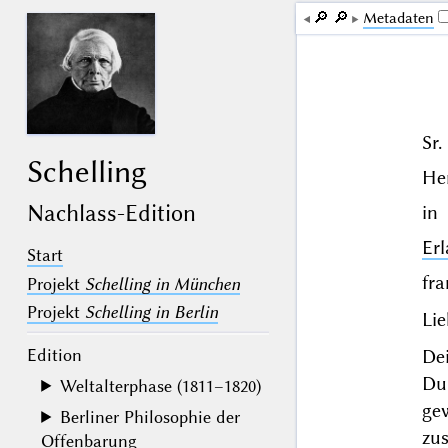
🔎︎
🔎︎
Me­ta­da­ten
Sr
Schelling
He
Nachlass-Edition
in
Er
Start
fra
Projekt
Schelling in München
Projekt
Schelling in Berlin
Lie
Edition
De
Du
Weltalterphase (1811–1820)
gew
Berliner Philosophie der
zu
Offenbarung