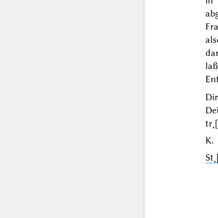
in
ab
Fr
al
da
la
En
Dir
De
tr˖
K.
St˖