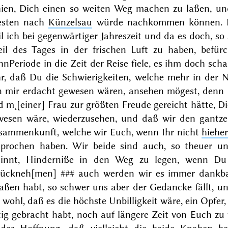
hien, Dich einen so weiten Weg machen zu laßen, u
esten nach
Künzelsau
würde nachkommen können. 
l ich bei gegenwärtiger Jahreszeit und da es doch, s
eil des Tages in der frischen Luft zu haben, befürc
nPeriode in die Zeit der Reise fiele, es ihm doch sch
r, daß Du die Schwierigkeiten, welche mehr in der N
n mir erdacht gewesen wären, ansehen mögest, denn 
 m˖[einer] Frau zur größten Freude gereicht hätte, D
wesen wäre, wiederzusehen, und daß wir den gantz
sammenkunft, welche wir Euch, wenn Ihr nicht
hiehe
sprochen haben. Wir beide sind auch, so theuer u
sinnt, Hinderniße in den Weg zu legen, wenn Du 
rück
neh[men] ###
auch werden wir es immer dankba
laßen habt, so schwer uns aber der Gedancke fällt, u
 wohl, daß es die höchste Unbilligkeit wäre, ein Opfer
tig gebracht habt, noch auf längere Zeit von Euch zu