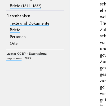
sc
Briefe (1811–1832)
eh
Datenbanken
wei
Th
Texte und Dokumente
Zah
Briefe
seh
Personen
vo
Orte
und
Lizenz: CC BY
·
Datenschutz
·
ge
Impressum
· 2025
Zu
ge
ge
zu
ge
wir
gü