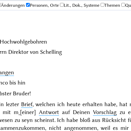
Änderungen
Personen, Orte
Lit., Dok., Systeme
Themen
Qu
. Hochwohlgebohren
rrn Direktor von
Schelling
langen
nco bis hin
bster Bruder!
in lezter
Brief
, welchen ich heute erhalten habe, ha
 mit m˖[einer]
Antwort
auf Deinen
Vorschlag
zu ei
esen zu seyn scheinst. Ich habe bloß aus Rücksicht f
sammenzukommen, nicht angenommen, weil es mir 