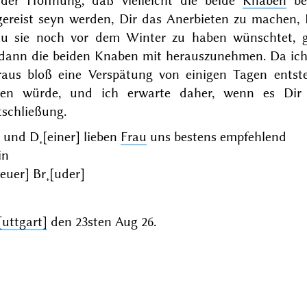
 der Hoffnung, daß vielleicht die beide
Knaben
bei
gereist seyn werden, Dir das Anerbieten zu machen, 
au sie noch vor dem
Winter
zu haben wünschtet, 
sdann die beiden Knaben mit herauszunehmen. Da ich 
raus bloß eine Verspätung von einigen Tagen ents
ßen würde, und ich erwarte daher, wenn es Dir
tschließung.
 und D˖[einer] lieben
Frau
uns bestens empfehlend
in
[euer] Br˖[uder]
[uttgart]
den
23sten Aug 26
.