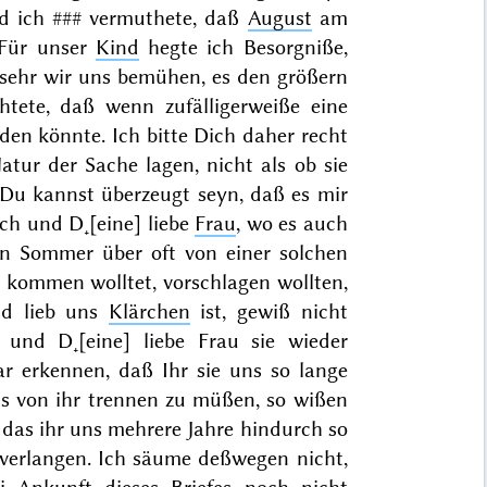
nd ich
###
vermuthete, daß
August
am
Für unser
Kind
hegte ich Besorgniße,
o sehr wir uns bemühen, es den größern
htete, daß wenn zufälligerweiße eine
aden könnte. Ich bitte Dich daher recht
atur der Sache lagen, nicht als ob sie
Du kannst überzeugt seyn, daß es
mir
ich und D˖[eine] liebe
Frau
, wo es auch
en
Sommer
über oft von einer solchen
r
kommen wolltet, vorschlagen wollten,
nd lieb uns
Klärchen
ist, gewiß nicht
und D˖[eine] liebe Frau sie wieder
r erkennen, daß Ihr
sie uns so
lange
ns von ihr trennen zu müßen, so wißen
, das ihr uns mehrere Jahre hindurch so
 verlangen. Ich säume deßwegen nicht,