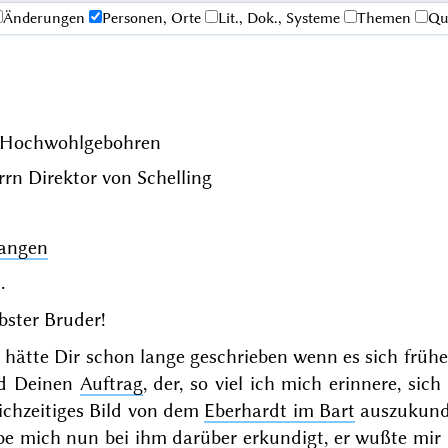
Änderungen
Personen, Orte
Lit., Dok., Systeme
Themen
Qu
. Hochwohlgebohren
rrn Direktor von
Schelling
langen
.
bster Bruder!
 hätte Dir schon lange geschrieben wenn es sich frühe
d Deinen
Auftrag
, der, so viel ich mich erinnere, s
ichzeitiges Bild von dem
Eberhardt im Bart
auszukunds
be mich nun bei ihm darüber erkundigt, er wußte mir 