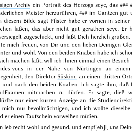
sigen Archiv
ein Portrait des Herzogs seye, das
### 
nderlichen Meister herzurühren,
###
im Gantzen gut u
n diesem Bilde sagt Pfister habe er vornen in seiner
chen laßen, das aber nicht gut gerathen seye. Er 
ersiegelt zugeschickt, und läßt Dich herzlich grüßen.
lte mich freuen, von Dir und den lieben Deinigen Gle
nter und wohl. Von den beiden
Knaben
habe ich sch
sich machen läßt, will ich Ihnen einmal einen Besuch
ndes-vous in der Nähe von Nürtingen an einem 
legenheit, den Direktor
Süskind
an einem dritten Orte
r und nach den beiden Knaben. Ich sagte ihm, daß
ndExamen mitmachen zu dürfen. Er sagte, dieß w
ürfte nur einer kurzen Anzeige an die Studiendirekt
 mich nur bevollmächtigen, und ich wollte dieselbe
rd er einen Taufschein vorweißen müßen.
n leb recht wohl und gesund, und empf[eh]l˖ uns Dein