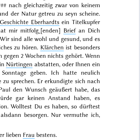
###
nach gleichzeitig zwar von keinem
nd der Natur getreu zu seyn scheine.
Geschichte Eberhardts
ein Titelkupfer
hat mir mitfolg˖[enden]
Brief
an Dich
 Wir sind alle wohl und gesund, und es
iches zu hören.
Klärchen
ist besonders
on gegen
2
Wochen nichts gehört. Wenn
 in
Nürtingen
abstatten, oder Ihnen ein
Sonntage geben. Ich hatte neulich
 zu sprechen. Er erkundigte sich nach
 Paul den Wunsch geäußert habe, das
ürde gar keinen Anstand haben, es
ion. Wolltest Du es haben, so dürftest
 alsdann besorgen. Nur vermuthe ich,
er lieben
Frau
bestens.