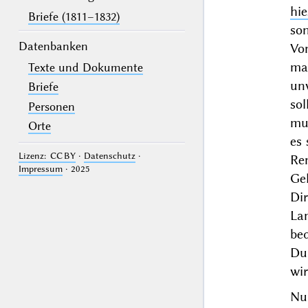
hie
Briefe (1811–1832)
so
Datenbanken
Vo
ma
Texte und Dokumente
unv
Briefe
sol
Personen
mu
Orte
es 
Lizenz: CC BY
·
Datenschutz
·
Re
Impressum
· 2025
Ge
Di
La
bed
Du
wi
Nu