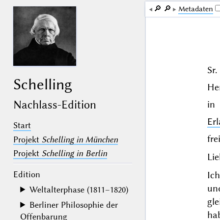
🔎︎
🔎︎
Me­ta­da­ten
Sr
Schelling
He
Nachlass-Edition
in
Er
Start
frei
Projekt
Schelling in München
Projekt
Schelling in Berlin
Lie
Edition
Ich
un
Weltalterphase (1811–1820)
gle
Berliner Philosophie der
ha
Offenbarung