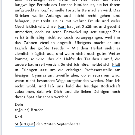
langweilige Periode des Lernens hinüber ist, sie bei ihrem
aufgeweckten Kopf schnelle Fortschritte machen wird. Das
Stricken wollte Anfangs auch nicht recht gehen und
behagen, jezt treibt sie es mit wahrer
Freude und vieler
Geschicklichkeit. Unser
Karl
hat jezt 5 Zähne, und gedeiht
immerfort, doch ist seine Entwickelung seit einiger Zeit
verhältnißmäßig nicht so rasch vorangegangen, weil ihn
das Zahnen ziemlich angreift. Übrigens macht er uns
täglich die größte Freude. – Mit dem Herbst sieht es
ziemlich kläglich aus, und wenn nicht noch gutes Wetter
kommt, so wird über die Hälfte der Trauben unreif, die
andere kaum reif werden. So viel ich höre, meldet sich
Pfaff
in
Erlangen
###
um die
erledigte Professorsstelle am
hiesigen Gymnasium, zweifle aber, ob er reussiren wird,
wenn nicht besondere Wege aufgefunden werden. Nun leb
recht wohl, und laß uns bald die freudige Bothschaft
zukommen, daß wir Dich und die lieben Deinigen noch
dieses Spätjahr sehen werden!
Dein
tr˖[euer] Bruder
Karl.
St˖[uttgart]
den
27sten September 23
.