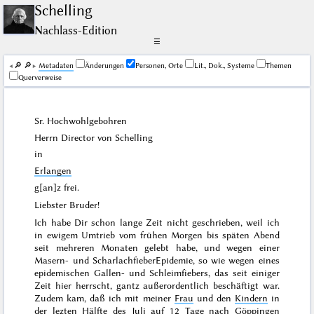
Schelling
Nachlass-Edition
☰
🔎︎
🔎︎
Me­ta­da­ten
Änderungen
Personen, Orte
Lit., Dok., Systeme
Themen
Querverweise
Sr. Hochwohlgebohren
Herrn Director von
Schelling
in
Erlangen
g[an]z frei.
Liebster Bruder!
Ich habe Dir schon lange Zeit nicht geschrieben, weil ich
in ewigem Umtrieb vom frühen Morgen bis späten Abend
seit mehreren Monaten gelebt habe, und wegen einer
Masern- und ScharlachfieberEpidemie, so wie wegen eines
epidemischen Gallen- und Schleimfiebers, das seit einiger
Zeit hier herrscht, gantz außerordentlich beschäftigt war.
Zudem kam, daß ich mit meiner
Frau
und den
Kindern
in
der
lezten Hälfte des Juli
auf 12 Tage nach
Göppingen