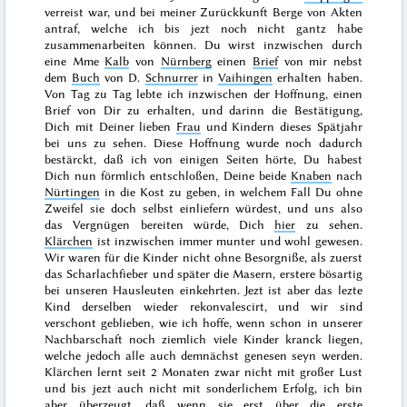
verreist war, und bei meiner Zurückkunft Berge von Akten
antraf, welche ich bis jezt noch nicht gantz habe
zusammenarbeiten können. Du wirst inzwischen durch
eine Mme
Kalb
von
Nürnberg
einen
Brief
von mir nebst
dem
Buch
von D.
Schnurrer
in
Vaihingen
erhalten haben.
Von Tag zu Tag lebte ich inzwischen der Hoffnung, einen
Brief von Dir zu erhalten, und darinn die Bestätigung,
Dich mit Deiner lieben
Frau
und Kindern dieses Spätjahr
bei uns zu sehen. Diese Hoffnung wurde noch dadurch
bestärckt, daß ich von einigen Seiten hörte, Du habest
Dich nun förmlich entschloßen, Deine beide
Knaben
nach
Nürtingen
in die
Kost zu geben, in welchem Fall Du ohne
Zweifel sie doch selbst einliefern würdest, und uns also
das Vergnügen bereiten würde, Dich
hier
zu sehen.
Klärchen
ist inzwischen immer munter und wohl gewesen.
Wir waren für die Kinder nicht ohne Besorgniße, als zuerst
das Scharlachfieber und später die Masern, erstere bösartig
bei unseren Hausleuten einkehrten. Jezt ist aber das lezte
Kind derselben wieder rekonvalescirt, und wir sind
verschont geblieben, wie ich hoffe, wenn schon in unserer
Nachbarschaft noch ziemlich viele Kinder kranck liegen,
welche jedoch alle auch demnächst genesen seyn werden.
Klärchen lernt seit 2 Monaten zwar nicht mit großer Lust
und bis jezt auch nicht mit sonderlichem Erfolg, ich bin
aber überzeugt, daß wenn sie erst über die erste