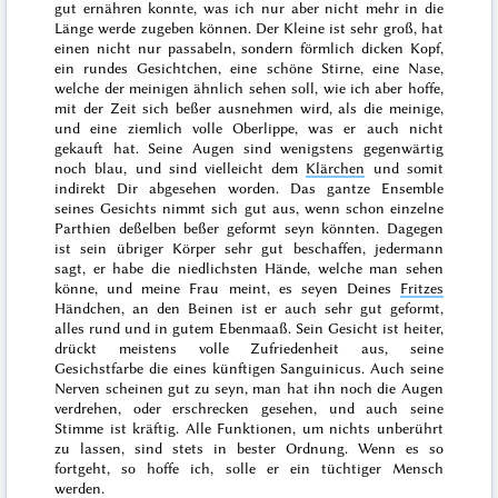
gut ernähren konnte, was ich nur aber nicht mehr in die
Länge werde zugeben können. Der Kleine ist sehr groß, hat
einen nicht nur passabeln, sondern förmlich dicken Kopf,
ein rundes Gesichtchen, eine schöne Stirne, eine Nase,
welche der meinigen ähnlich sehen soll, wie ich aber hoffe,
mit der Zeit sich beßer ausnehmen wird, als die meinige,
und eine ziemlich volle Oberlippe, was er auch nicht
gekauft hat. Seine Augen sind wenigstens gegenwärtig
noch blau, und sind vielleicht dem
Klärchen
und somit
indirekt Dir abgesehen worden. Das gantze Ensemble
seines Gesichts nimmt
sich gut aus, wenn schon einzelne
Parthien deßelben beßer geformt seyn könnten. Dagegen
ist sein übriger Körper sehr gut beschaffen, jedermann
sagt, er habe die niedlichsten Hände, welche man sehen
könne, und meine Frau meint, es seyen Deines
Fritzes
Händchen, an den Beinen ist er auch sehr gut geformt,
alles rund und in gutem Ebenmaaß. Sein Gesicht ist heiter,
drückt meistens volle Zufriedenheit aus, seine
Gesichstfarbe die eines künftigen
Sanguinicus
. Auch seine
Nerven scheinen gut zu seyn, man hat ihn noch
die Augen
verdrehen, oder erschrecken gesehen, und auch seine
Stimme ist kräftig. Alle Funktionen, um nichts unberührt
zu lassen, sind stets in bester Ordnung. Wenn es so
fortgeht, so hoffe ich, solle er ein tüchtiger Mensch
werden.