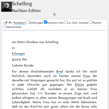
Schelling
Nachlass-Edition
☰
🔎︎
🔎︎
Me­ta­da­ten
Änderungen
Personen, Orte
Lit., Dok., Systeme
Themen
Querverweise
An Herrn Direktor von
Schelling
in
Erlangen
g[an]z frei.
Liebster Bruder
Für deinen theilnehmenden
Brief
danke ich Dir recht
hertzlich, besonders auch im Namen meiner
Frau
, der
derselbe viel Vergnügen gemacht hat. Bis jezt ist es gottlob
in jeder Hinsicht gut gegangen. Der
Kleine
gedeiht
sichtbar, schläft oft, nachdem er an meiner Frau
getruncken hat, 5-6 Stunden in einem Zuge fort, und
äußert übrigens in allen seinen Bewegungen viel Kraft und
Lebendigkeit. Meine Frau hat so viele Milch bekommen,
daß sie das Kind bis jezt gantz allein mit der Brust sehr