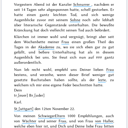
Vorgestern
Abend ist der Kanzler
Schnurrer
, nachdem er
seit 14 Tagen sehr abgesponnen hatte, schell gestorben. Er
hatte einen gantz leichten Tod, und sich wenige
Augenblicke zuvor mit
seinem
Sohne
noch sehr lebhaft
über literarische Gegenstände unterhalten. Die bewußte
Kränckung hat doch vielleicht seinen Tod auch befördert.
Klärchen ist immer wohl und vergnügt, bringt aber seit
dem Wochenbette meiner
Frau
einen großen Theil des
Tages in der
Akademie
zu, wo sie sich eben gar zu gut
gefällt, und beßere Unterhaltung
hat als
in diesem
Augenblick bei uns. Sie freut sich nun auf
###
gantz
außerordentlich.
Nun leb recht wohl, empfehl uns Deiner lieben
Frau
bestens, und
verzeihe
, wenn dieser Brief weniger gut
gesetzte Buchstaben haben sollte, als der
lezte
, zu
welchem ich mir eine eigene Feder beschnitten hatte.
Dein
tr˖[euer] Br˖[uder]
Karl.
St˖[uttgart]
den
12ten November 22
.
Von meinen
SchwiegerEltern
1000 Empfehlungen, auch
von
Wächter
und seiner
Frau
, und von Frau
von Haller
,
welche eben hier ist, und Dich und Deine liebe Frau bitten