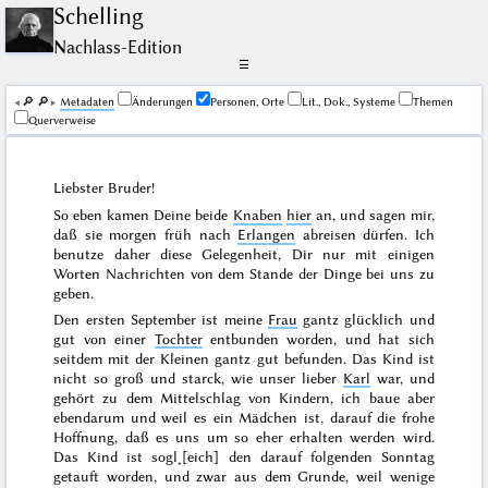
Schelling
Nachlass-Edition
☰
🔎︎
🔎︎
Me­ta­da­ten
Änderungen
Personen, Orte
Lit., Dok., Systeme
Themen
Querverweise
Liebster Bruder!
So eben kamen Deine beide
Knaben
hier
an, und sagen mir,
daß sie
morgen
früh nach
Erlangen
abreisen dürfen. Ich
benutze daher diese Gelegenheit, Dir nur mit einigen
Worten Nachrichten von dem Stande der Dinge bei uns zu
geben.
Den
ersten September
ist meine
Frau
gantz glücklich und
gut von einer
Tochter
entbunden worden, und hat sich
seitdem mit der Kleinen gantz gut befunden. Das Kind ist
nicht so groß und starck, wie unser lieber
Karl
war, und
gehört zu dem Mittelschlag von Kindern, ich baue aber
ebendarum und weil es ein Mädchen ist, darauf die frohe
Hoffnung, daß es uns um so eher erhalten werden wird.
Das Kind ist sogl˖[eich] den darauf folgenden
Sonntag
getauft worden, und zwar aus dem Grunde, weil wenige