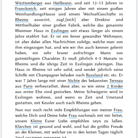
Württemberger
aus
Heilbronn
, und seit 12–13 Jahren in
Franckreich
, seit einigen Jahren aber mit einem großen
WeinhandlungsHause und
einem WechselGeschäfte in
Rheims
associirt, zugl˖[eich] aber Direktor und
Mittheilhaber einer großen Fabrik, welche das genannte
Rheimser Haus in
Esslingen
seit etwas länger als einem
Jahre etablirt hat. Er ist ein feiner gewandter Weltmann,
ist aber dabei allen Nachrichten zufolge, welche man von
ihm eingezogen hat, und wie wir ihn auch kennen gelernt
haben, ein sehr braver aufrichtiger Mann von
gutmüthigem Charakter. Er muß jährlich 4–5 Monate in
Rheims und die übrige Zeit in Esslingen zubringen. Das
Haus in Rheims ist sehr solid, und sendet jährlich seine
Schiffe mit Champagner beladen nach
Russland
etc. etc. Er
war 7 Jahre lange mit einer
Nichte
des bekannten
Terreau
aus
Paris
verheurathet, diese aber, so wie seine
2 Kinder
aus erster Ehe sind gestorben. Meine Schwägerin wird in
Esslingen wohnen, und wenn es Zeit und Umstand
gestatten,
mit Kessler auch nach Rheims gehen.
Nun nur noch recht viele Empfehlungen von meiner
Frau
,
welche Dich und Deine liebe
Frau
nochmals mit mir bittet,
unsere
Kleine
Eurer Liebe empfohlen seyn zu laßen.
Klärchen
ist gesund und wohl, und hat die größte Freude
an der Kleinen, mit welcher sie in den lezten Tagen täglich
2mal spazieren gegangen ist.