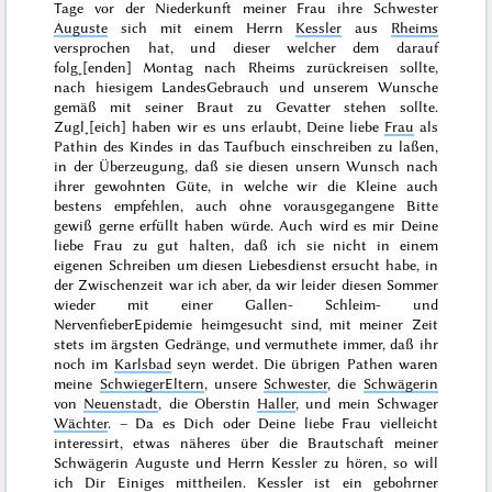
Tage vor der Niederkunft meiner Frau ihre Schwester
Auguste
sich mit einem Herrn
Kessler
aus
Rheims
versprochen hat, und dieser welcher dem darauf
folg˖[enden]
Montag
nach Rheims zurückreisen sollte,
nach hiesigem LandesGebrauch und unserem Wunsche
gemäß mit seiner Braut zu Gevatter stehen sollte.
Zugl˖[eich] haben wir es uns erlaubt, Deine liebe
Frau
als
Pathin des Kindes in das Taufbuch einschreiben zu laßen,
in der Überzeugung, daß sie diesen unsern Wunsch
nach
ihrer gewohnten Güte, in welche wir die Kleine auch
bestens empfehlen, auch ohne vorausgegangene Bitte
gewiß gerne erfüllt haben würde. Auch wird es mir Deine
liebe Frau zu gut halten, daß ich sie nicht in einem
eigenen Schreiben um diesen Liebesdienst ersucht habe, in
der Zwischenzeit war ich aber, da wir leider diesen
Sommer
wieder mit einer Gallen- Schleim- und
NervenfieberEpidemie heimgesucht sind, mit meiner Zeit
stets im ärgsten Gedränge, und vermuthete immer, daß ihr
noch im
Karlsbad
seyn werdet. Die übrigen Pathen waren
meine
SchwiegerEltern
, unsere
Schwester
, die
Schwägerin
von
Neuenstadt
, die Oberstin
Haller
, und mein Schwager
Wächter
. – Da es Dich oder Deine liebe Frau vielleicht
interessirt, etwas näheres über die Brautschaft meiner
Schwägerin Auguste und Herrn Kessler zu hören, so will
ich Dir Einiges mittheilen. Kessler ist ein gebohrner