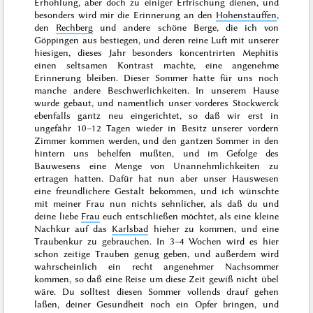
Erhohlung, aber doch zu einiger Erfrischung dienen, und
besonders wird mir die Erinnerung an den
Hohenstauffen
,
den
Rechberg
und andere schöne Berge, die ich von
Göppingen aus bestiegen, und deren reine Luft mit unserer
hiesigen, dieses Jahr besonders koncentrirten Mephitis
einen seltsamen Kontrast machte, eine angenehme
Erinnerung bleiben. Dieser Sommer hatte für uns noch
manche andere Beschwerlichkeiten. In unserem Hause
wurde gebaut, und namentlich unser vorderes Stockwerck
ebenfalls gantz neu eingerichtet, so daß wir erst in
ungefähr 10–12 Tagen wieder in Besitz unserer vordern
Zimmer kommen werden, und den gantzen Sommer in den
hintern uns behelfen mußten, und im Gefolge des
Bauwesens eine Menge von Unannehmlichkeiten zu
ertragen hatten. Dafür hat nun aber unser Hauswesen
eine freundlichere Gestalt bekommen, und ich wünschte
mit meiner Frau nun nichts sehnlicher, als daß du und
deine liebe
Frau
euch entschließen möchtet, als eine kleine
Nachkur auf das
Karlsbad
hieher zu kommen, und eine
Traubenkur zu gebrauchen. In 3–4 Wo
chen wird es hier
schon zeitige Trauben genug geben, und außerdem wird
wahrscheinlich ein recht angenehmer Nachsommer
kommen, so daß eine Reise um diese Zeit gewiß nicht übel
wäre. Du solltest diesen Sommer vollends drauf gehen
laßen, deiner Gesundheit noch ein Opfer bringen, und