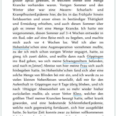
großer Spital gewesen, in welchem immer eine Menge
Krancke vorhanden waren. Vorigen
Sommer
und den
Winter
über war eine Masern- Scharlach- und
KrampfhustenEpidemie hier, die bis in das
Frühjahr
hinein
fortdauerten und unser einen in beständiger Thätigkeit
und Ermüdung erhielten, und auch diesen
Sommer
über
gab es immer fort eine Menge Krancke. Ich hatte mir
vorgenommen, diesen Sommer auf 3–4 Wochen entweder in
ein Bad, oder auf eine Reise mich zu begeben, und machte
mich auch vor 4 Wochen los. Weil ich aber im
Hohenlohe
’schen eine Augenoperation vornehmen mußte,
zu der ich mich schon
vorigen Winter
engagirt,
hatte, so
gieng ich zuert dahin, und wollte dann nach
Göppingen
ins Bad gehen, wo sich meine
Schwiegereltern
befanden,
und nach m˖[einer] Abreise von hier meine
Frau
sich auch
hinbegeben hatte. Im Hohenlohe’schen fand sich aber eine
solche Menge von Blinden bei mir ein, und ich wurde zu so
vielen kleinen NebenReisen veranlaßt, daß mir für den
Aufenthalt in Göppingen nur 8 Tage übrig blieben, und ich
nach 10tägiger Abwesenheit um so mehr wieder hieher
zurückeilen mußte, als unser Vetter
Kless
, welcher den
größten Theil meiner Krancken besorgt hatte, selbst krank
geworden, und eine bedeutende SchleimfieberEpidemie,
welche noch gegenwärtig fortdauert, sich hier ausgebildet
hatte. So kurtze Zeit konnte zwar zu keiner vollkommenen