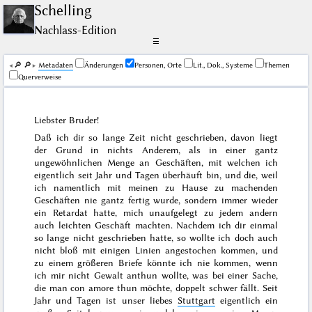
Schelling
Nachlass-Edition
☰
🔎︎
🔎︎
Me­ta­da­ten
Änderungen
Personen, Orte
Lit., Dok., Systeme
Themen
Querverweise
Liebster Bruder!
Daß ich dir so lange Zeit nicht geschrieben, davon liegt
der Grund in nichts Anderem, als in einer gantz
ungewöhnlichen Menge an Geschäften, mit welchen ich
eigentlich seit Jahr und Tagen überhäuft bin, und die, weil
ich namentlich mit meinen zu Hause zu machenden
Geschäften nie gantz fertig
wurde
, sondern immer wieder
ein Retardat hatte, mich unaufgelegt zu jedem andern
auch leichten Geschäft machten. Nachdem ich dir einmal
so lange nicht geschrieben hatte, so wollte ich doch auch
nicht bloß mit einigen Linien angestochen kommen, und
zu einem größeren Briefe könnte ich nie kommen, wenn
ich mir nicht Gewalt anthun wollte, was bei einer Sache,
die man
con amore
thun möchte, doppelt schwer fällt. Seit
Jahr und Tagen ist unser liebes
Stuttgart
eigentlich ein