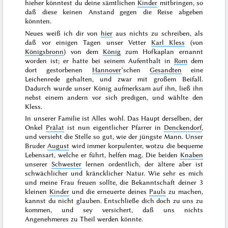
hieher könntest du deine sämtlichen
Kinder
mitbringen, so
daß diese keinen Anstand gegen die Reise abgeben
könnten.
Neues weiß ich dir von
hier
aus nichts zu schreiben, als
daß vor einigen Tagen unser Vetter
Karl Kless
(von
Königsbronn
) von dem
König
zum Hofkaplan ernannt
worden ist; er hatte bei seinem Aufenthalt in
Rom
dem
dort gestorbenen
Hannover
’schen
Gesandten
eine
Leichenrede gehalten, und zwar mit großem Beifall.
Dadurch wurde unser König aufmerksam auf ihn, ließ ihn
nebst einem andern vor sich predigen, und wählte den
Kless.
In unserer Familie ist Alles wohl. Das Haupt derselben, der
Onkel
Prälat
ist nun eigentlicher Pfarrer in
Denckendorf
,
und versieht die Stelle so gut, wie der jüngste Mann. Unser
Bruder
August
wird immer korpulenter, wotzu die bequeme
Lebensart, welche er führt, helfen mag. Die beiden
Knaben
unserer
Schwester
lernen ordentlich, der ältere aber ist
schwächlicher und kräncklicher Natur. Wie sehr es mich
und meine Frau freuen sollte, die Bekanntschaft deiner 3
kleinen
Kinder
und die erneuerte deines
Pauls
zu machen,
kannst du nicht glauben. Entschließe
dich doch zu uns zu
kommen, und sey versichert, daß uns nichts
Angenehmeres zu Theil werden könnte.