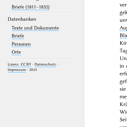
ve
Briefe (1811–1832)
ge
Datenbanken
un
Au
Texte und Dokumente
Bl
Briefe
Kir
Personen
Ta
Orte
Un
Lizenz: CC BY
·
Datenschutz
·
in
Impressum
· 2025
er
ge
si
mei
Kr
Wi
Se