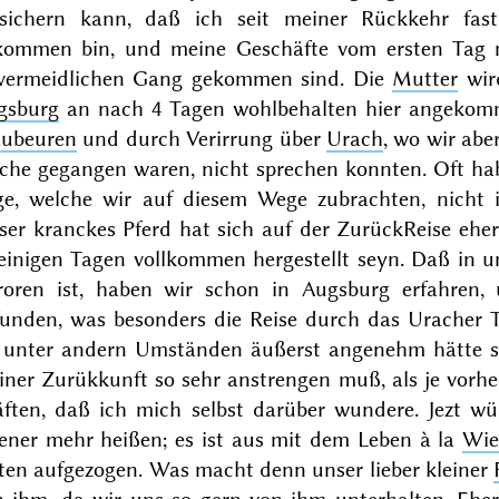
rsichern kann, daß ich seit meiner Rückkehr fa
kommen bin, und meine Geschäfte vom ersten Tag
vermeidlichen Gang gekommen sind. Die
Mutter
wir
gsburg
an nach 4 Tagen wohlbehalten hier angekom
aubeuren
und durch Verirrung über
Urach
, wo wir ab
che gegangen waren, nicht sprechen konnten. Oft hab
ge, welche wir auf diesem Wege zubrachten, nicht
ser kranckes Pferd hat sich auf der ZurückReise ehe
 einigen Tagen vollkommen hergestellt seyn. Daß in
froren ist, haben wir schon in Augsburg erfahren,
funden, was besonders die Reise durch das Uracher T
e unter andern Umständen äußerst angenehm hätte s
ner Zurükkunft so sehr anstrengen muß, als je vorhe
äften, daß ich mich selbst darüber wundere. Jezt w
ener mehr heißen; es ist aus mit dem Leben à la
Wi
iten aufgezogen. Was macht denn unser lieber kleiner