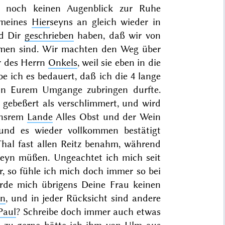
st noch keinen Augenblick zur Ruhe
 meines
Hier
seyns an gleich wieder in
d Dir
geschrieben
haben, daß wir von
men sind. Wir machten den Weg über
er des Herrn
Onkels
, weil sie eben in die
e ich es bedauert, daß ich die 4 lange
 in Eurem Umgange zubringen durfte.
r gebeßert als
verschlimmert, und wird
 unsrem
Lande
Alles Obst und der Wein
 und es wieder vollkommen bestätigt
hal fast allen Reitz benahm, während
eyn müßen. Ungeachtet ich mich seit
r, so fühle ich mich doch immer so bei
ürde mich übrigens Deine Frau keinen
en
, und in jeder Rücksicht sind andere
Paul
? Schreibe doch immer auch etwas