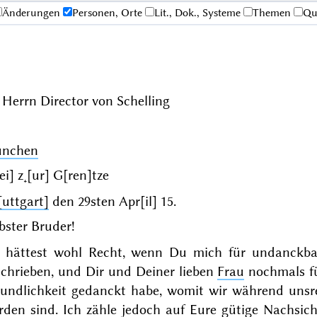
Änderungen
Personen, Orte
Lit., Dok., Systeme
Themen
Qu
Herrn Director von Schelling
nchen
[ei] z˖[ur] G[ren]tze
[uttgart]
den
29sten Apr[il] 15
.
bster Bruder!
 hättest wohl Recht, wenn Du mich für undanckbar 
schrieben, und Dir und Deiner lieben
Frau
nochmals fü
eundlichkeit gedanckt habe, womit wir während unsr
den sind. Ich zähle jedoch auf Eure gütige Nachsicht