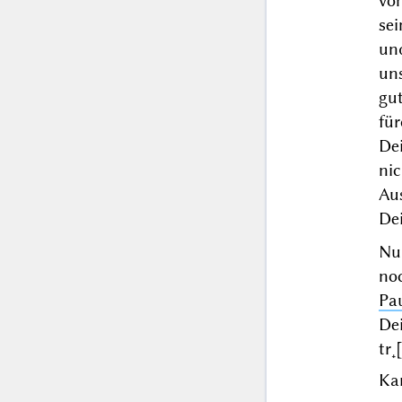
vo
se
un
un
gut
für
De
ni
Aus
Dei
Nu
no
Pa
De
tr˖
Kar