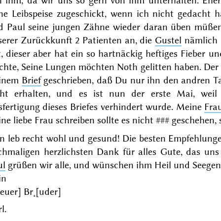
n ihm, da wir uns so gern von ihm unterhalten. Ehe
ine Leibspeise zugeschickt, wenn ich nicht gedacht 
d Paul seine jungen Zähne wieder daran üben müßen
serer Zurückkunft 2 Patienten an, die
Gustel
nämlich
, dieser aber hat ein so hartnäckig heftiges Fieber u
chte, Seine Lungen möchten Noth gelitten haben. Der
inem
Brief
geschrieben, daß Du nur ihn den andren Tag
cht erhalten, und es ist nun der
erste Mai
, wei
fertigung dieses Briefes verhindert wurde. Meine
Fra
ne liebe Frau schreiben sollte es nicht
###
geschehen, s
n leb recht wohl und gesund! Die besten Empfehlunge
chmaligen herzlichsten Dank für alles Gute, das uns
ul
grüßen wir alle, und wünschen ihm Heil und Seegen
in
[euer] Br˖[uder]
l.