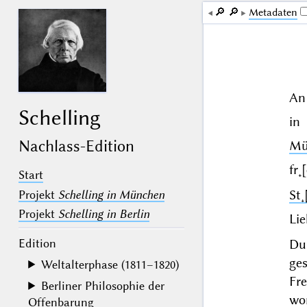
🔎︎
🔎︎
Me­ta­da­ten
An 
Schelling
in
Nachlass-Edition
Mü
fr˖
Start
St˖
Projekt
Schelling in München
Projekt
Schelling in Berlin
Lie
Edition
Du
ge
Weltalterphase (1811–1820)
Fr
Berliner Philosophie der
wor
Offenbarung