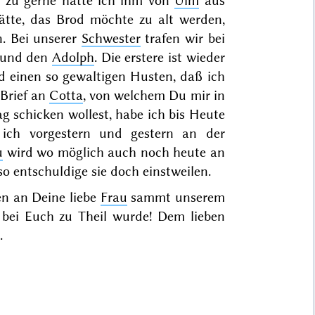
r zu gerne hätte ich ihm von
Ulm
aus
hätte, das Brod möchte zu alt werden,
. Bei unserer
Schwester
trafen wir bei
 und den
Adolph
. Die er
stere ist wieder
nd einen so gewaltigen Husten, daß ich
 Brief an
Cotta
, von welchem Du mir in
 schicken wollest, habe ich bis Heute
l ich
vorgestern
und
gestern
an der
u
wird wo möglich auch noch heute an
o entschuldige sie doch einstweilen.
n an Deine liebe
Frau
sammt unserem
 bei Euch zu Theil wurde! Dem lieben
.