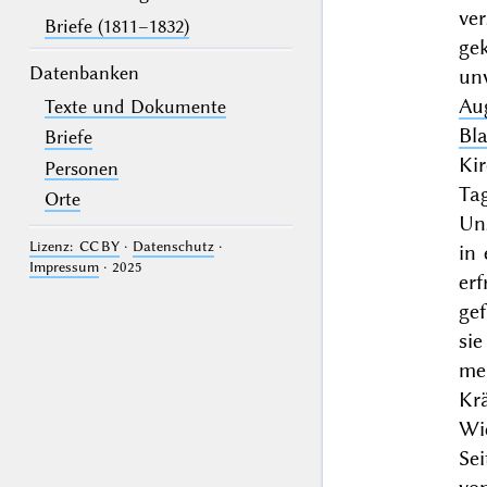
ve
Briefe (1811–1832)
ge
Datenbanken
un
Au
Texte und Dokumente
Bl
Briefe
Kir
Personen
Ta
Orte
Un
Lizenz: CC BY
·
Datenschutz
·
in
Impressum
· 2025
er
ge
si
mei
Kr
Wi
Se