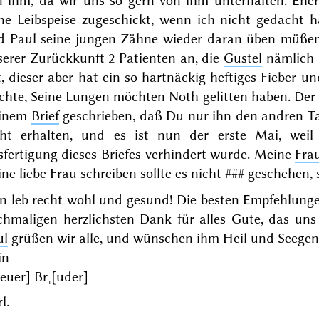
n ihm, da wir uns so gern von ihm unterhalten. Ehe
ine Leibspeise zugeschickt, wenn ich nicht gedacht 
d Paul seine jungen Zähne wieder daran üben müßen
serer Zurückkunft 2 Patienten an, die
Gustel
nämlich
, dieser aber hat ein so hartnäckig heftiges Fieber u
chte, Seine Lungen möchten Noth gelitten haben. Der
inem
Brief
geschrieben, daß Du nur ihn den andren Tag
cht erhalten, und es ist nun der
erste Mai
, wei
fertigung dieses Briefes verhindert wurde. Meine
Fra
ne liebe Frau schreiben sollte es nicht
###
geschehen, s
n leb recht wohl und gesund! Die besten Empfehlunge
chmaligen herzlichsten Dank für alles Gute, das uns
ul
grüßen wir alle, und wünschen ihm Heil und Seegen
in
[euer] Br˖[uder]
l.