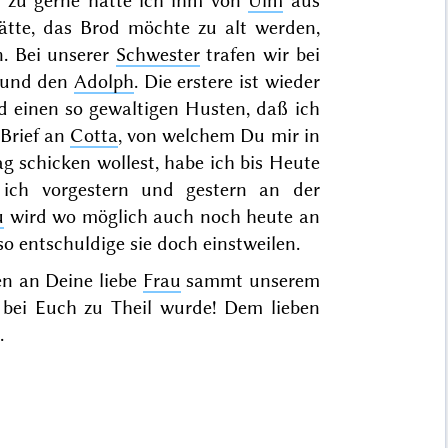
r zu gerne hätte ich ihm von
Ulm
aus
hätte, das Brod möchte zu alt werden,
. Bei unserer
Schwester
trafen wir bei
 und den
Adolph
. Die er
stere ist wieder
nd einen so gewaltigen Husten, daß ich
 Brief an
Cotta
, von welchem Du mir in
 schicken wollest, habe ich bis Heute
l ich
vorgestern
und
gestern
an der
u
wird wo möglich auch noch heute an
o entschuldige sie doch einstweilen.
n an Deine liebe
Frau
sammt unserem
 bei Euch zu Theil wurde! Dem lieben
.