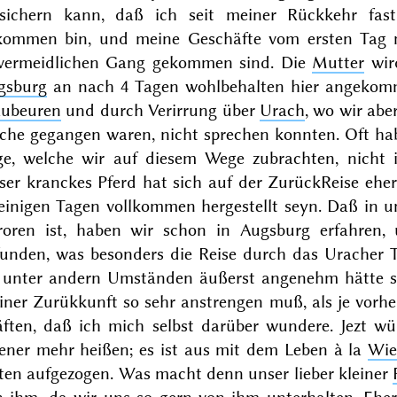
rsichern kann, daß ich seit meiner Rückkehr fa
kommen bin, und meine Geschäfte vom ersten Tag
vermeidlichen Gang gekommen sind. Die
Mutter
wir
gsburg
an nach 4 Tagen wohlbehalten hier angekom
aubeuren
und durch Verirrung über
Urach
, wo wir ab
che gegangen waren, nicht sprechen konnten. Oft hab
ge, welche wir auf diesem Wege zubrachten, nicht
ser kranckes Pferd hat sich auf der ZurückReise ehe
 einigen Tagen vollkommen hergestellt seyn. Daß in
froren ist, haben wir schon in Augsburg erfahren,
funden, was besonders die Reise durch das Uracher T
e unter andern Umständen äußerst angenehm hätte s
ner Zurükkunft so sehr anstrengen muß, als je vorhe
äften, daß ich mich selbst darüber wundere. Jezt w
ener mehr heißen; es ist aus mit dem Leben à la
Wi
iten aufgezogen. Was macht denn unser lieber kleiner