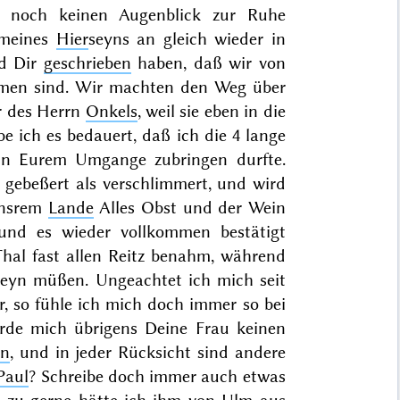
st noch keinen Augenblick zur Ruhe
 meines
Hier
seyns an gleich wieder in
d Dir
geschrieben
haben, daß wir von
men sind. Wir machten den Weg über
er des Herrn
Onkels
, weil sie eben in die
e ich es bedauert, daß ich die 4 lange
 in Eurem Umgange zubringen durfte.
r gebeßert als
verschlimmert, und wird
 unsrem
Lande
Alles Obst und der Wein
 und es wieder vollkommen bestätigt
hal fast allen Reitz benahm, während
eyn müßen. Ungeachtet ich mich seit
r, so fühle ich mich doch immer so bei
ürde mich übrigens Deine Frau keinen
en
, und in jeder Rücksicht sind andere
Paul
? Schreibe doch immer auch etwas