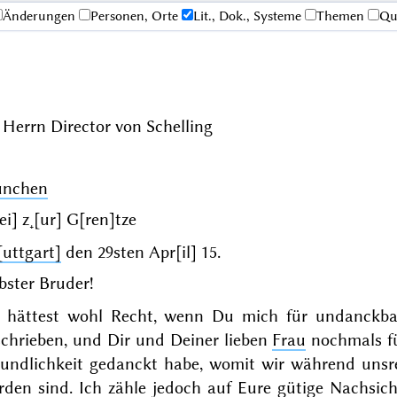
Änderungen
Personen, Orte
Lit., Dok., Systeme
Themen
Qu
Herrn Director von Schelling
nchen
[ei] z˖[ur] G[ren]tze
[uttgart]
den
29sten Apr[il] 15
.
bster Bruder!
 hättest wohl Recht, wenn Du mich für undanckbar 
schrieben, und Dir und Deiner lieben
Frau
nochmals fü
eundlichkeit gedanckt habe, womit wir während unsr
den sind. Ich zähle jedoch auf Eure gütige Nachsicht