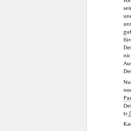
vo
se
un
un
gut
für
De
ni
Aus
Dei
Nu
no
Pa
De
tr˖
Kar