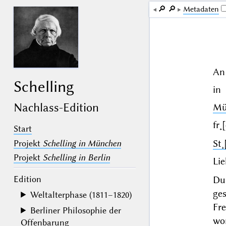
🔎︎
🔎︎
Me­ta­da­ten
An 
Schelling
in
Nachlass-Edition
Mü
fr˖
Start
St˖
Projekt
Schelling in München
Projekt
Schelling in Berlin
Lie
Edition
Du
ge
Weltalterphase (1811–1820)
Fr
Berliner Philosophie der
wor
Offenbarung