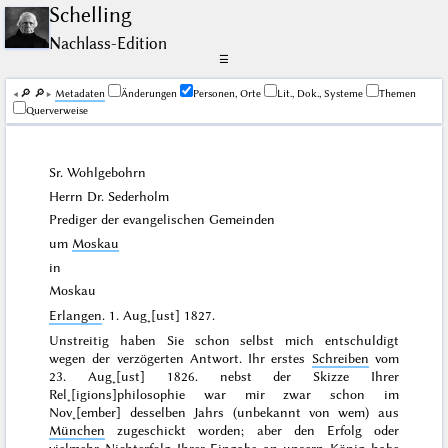
Schelling
Nachlass-Edition
☰
🔎︎
🔎︎
Me­ta­da­ten
Änderungen
Personen, Orte
Lit., Dok., Systeme
Themen
Querverweise
Sr. Wohlgebohrn
Herrn Dr. Sederholm
Prediger der evangelischen Gemeinden
um
Moskau
in
Moskau
Erlangen
.
1. Aug˖[ust] 1827
.
Unstreitig haben Sie schon selbst mich entschuldigt
wegen der verzögerten Antwort. Ihr erstes
Schreiben
vom
23. Aug˖[ust] 1826.
nebst der Skizze Ihrer
Rel˖[igions]philosophie war mir zwar schon im
Nov˖[ember] desselben Jahrs
(unbekannt von wem) aus
München
zugeschickt worden; aber den Erfolg oder