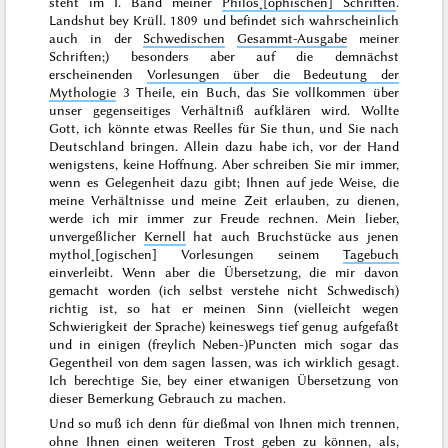
steht im I. Band meiner
Philos˖[ophischen] Schriften
.
Landshut bey Krüll. 1809 und befindet sich wahrscheinlich
auch in der
Schwedischen
Gesammt-Ausgabe
meiner
Schriften;) besonders aber auf die demnächst
erscheinenden
Vorlesungen über die Bedeutung der
Mythologie
3 Theile, ein Buch, das Sie vollkommen über
unser gegenseitiges Verhältniß aufklären wird. Wollte
Gott, ich könnte etwas Reelles für Sie thun, und Sie nach
Deutschland bringen. Allein dazu habe ich, vor der Hand
wenigstens, keine Hoffnung. Aber schreiben Sie mir immer,
wenn es Gelegenheit dazu gibt; Ihnen auf jede Weise, die
meine Verhältnisse und meine Zeit erlauben, zu dienen,
werde ich mir immer zur Freude rechnen. Mein lieber,
unvergeßlicher
Kernell
hat auch Bruchstücke aus jenen
mythol˖[ogischen] Vorlesungen seinem
Tagebuch
einverleibt. Wenn aber die Übersetzung, die mir davon
gemacht worden (ich selbst verstehe nicht Schwedisch)
richtig ist, so hat er meinen Sinn (vielleicht wegen
Schwierigkeit der Sprache) keineswegs tief genug aufgefaßt
und in einigen (freylich Neben-)Puncten mich sogar das
Gegentheil von dem sagen lassen, was ich wirklich gesagt.
Ich berechtige Sie, bey einer etwanigen Übersetzung von
dieser Bemerkung Gebrauch zu machen.
Und so muß ich denn für dießmal von Ihnen mich trennen,
ohne Ihnen einen weiteren Trost geben zu können, als,