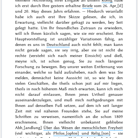
vielmehr Nichterfolg Ihrer Eingabe an unsern
König
habe
ich erst durch Ihre
gestern
erhaltne
Briefe
vom
26. Apr˖[il]
und
20. May
dieses Jahrs erfahren. — Hiedurch veranlaßt
habe ich auch erst Ihre Skizze gelesen, die ich, in
Erwartung, vielleicht darüber gefragt zu werden, bey Seit
gelegt hatte. Um Ihr freundliches Zutraun zu erwiedern,
will ich Ihnen kürzlich sagen, wie sie mir erscheint. Ihre
Hauptvorstellung ist unzähliger Variationen fähig, an
denen es uns in
Deutschland
auch nicht fehlt; man kann
nicht gerade sagen, sie sey
irrig
, aber
sie ist nicht die
rechte
(versteht sich nach meiner Einsicht) und dieß,
meyne ich, ist schon genug, Sie zu noch längerer
Forschung zu bewegen. Bey unsrer weiten Entfernung von
einander, welche so bald aufzuheben, nach dem was Sie
melden, demnächst keine Aussicht ist, so wie bey den
vielen Geschäften, die theils schon jezt auf mir liegen,
theils in noch höherem Maß mich erwarten, kann ich mich
nicht darauf einlassen, Ihnen jenes Urtheil genauer
auseinanderzulegen, und muß mich nothgedrungen mit
Ihnen auf denselben Fuß setzen, auf dem ich seit langer
Zeit mit viel näheren Freunden stehe, Sie auf meine
Schriften zu verweisen, namentlich an die schon
1809
erschienene, Ihnen vielleicht unbekannt gebliebne
Abh˖[andlung]
Über das Wesen der menschlichen Freyheit
(viel wichtiger, als
Philos˖[ophie] und Relig˖[ion]
– sie