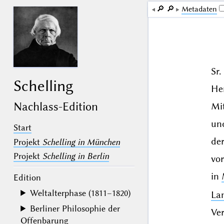
🔎︎
🔎︎
Me­ta­da­ten
Sr
Schelling
He
Nachlass-Edition
Mi
un
Start
der
Projekt
Schelling in München
Projekt
Schelling in Berlin
vo
in
Edition
Weltalterphase (1811–1820)
La
Berliner Philosophie der
Ve
Offenbarung