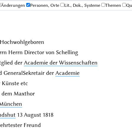
Änderungen
Personen, Orte
Lit., Dok., Systeme
Themen
Qu
. Hochwohlgeboren
rrn Herrn Director
von Schelling
tglied der
Academie der Wissenschaften
d GeneralSekretair der
Academie
 Künste etc
r dem Maxthor
München
ndshut
13 August 1818
rehrtester Freund