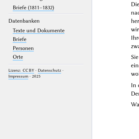
Die
Briefe (1811–1832)
na
he
Datenbanken
wir
Texte und Dokumente
Ih
Briefe
zwa
Personen
Si
Orte
ei
Lizenz: CC BY
·
Datenschutz
·
woh
Impressum
· 2025
In 
Der
Wa