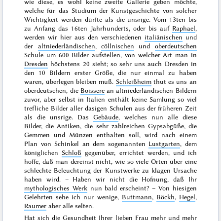
wie diese, es wohl keine zweite Gallerie geben möchte,
welche für das Studium der Kunstgeschichte von solcher
Wichtigkeit werden dürfte als die unsrige. Vom
13ten bis
zu Anfang das 16ten Jahrhunderts
, oder bis auf
Raphael
,
werden wir hier aus den verschiedenen
italiänischen
und
der
altniederländischen
,
cöllnischen
und
oberdeutschen
Schule um 600 Bilder aufstellen, von welcher Art man in
Dresden
höchstens 20 sieht; so sehr uns auch Dresden in
den 10 Bildern erster Größe, die nur einmal zu haben
waren, überlegen bleiben muß.
Schleißheim
thut es uns an
oberdeutschen, die
Boissere
an altniederländischen Bildern
zuvor, aber selbst in Italien enthält keine Samlung so viel
trefliche Bilder
aller dasigen Schulen aus der früheren Zeit
als die unsrige. Das
Gebäude
, welches nun alle diese
Bilder, die Antiken, die sehr zahlreichen Gypsabgüße, die
Gemmen und Münzen enthalten soll, wird nach einem
Plan von Schinkel an dem sogenannten
Lustgarten
, dem
königlichen
Schloß
gegenüber, errichtet werden, und ich
hoffe, daß man dereinst nicht, wie so viele
Orten über eine
schlechte Beleuchtung der Kunstwerke zu klagen Ursache
haben wird. – Haben wir nicht die Hofnung, daß Ihr
mythologisches Werk
nun bald erscheint? – Von hiesigen
Gelehrten sehe ich nur wenige,
Buttmann
,
Böckh
,
Hegel
,
Raumer
aber alle selten.
Hat sich die Gesundheit Ihrer lieben
Frau
mehr und mehr