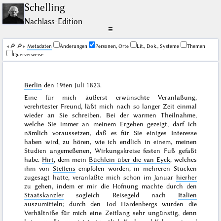
Schelling
Nachlass-Edition
☰
🔎︎
🔎︎
Me­ta­da­ten
Änderungen
Personen, Orte
Lit., Dok., Systeme
Themen
Querverweise
Berlin
den
19ten Juli 1823
.
Eine für mich äußerst erwünschte Veranlaßung,
verehrtester Freund, läßt mich nach so langer Zeit einmal
wieder an Sie schreiben. Bei der warmen Theilnahme,
welche Sie immer an meinem Ergehen gezeigt, darf ich
nämlich voraussetzen, daß es für Sie einiges Interesse
haben wird, zu hören, wie ich endlich in einem, meinen
Studien angemeßenen, Wirkungskreise festen Fuß gefaßt
habe.
Hirt
, dem mein
Büchlein über die van Eyck
, welches
ihm von
Steffens
empfolen worden, in mehreren Stücken
zugesagt hatte, veranlaßte mich schon im
Januar
hierher
zu gehen, indem er mir die Hofnung machte durch den
Staatskanzler
sogleich Reisegeld nach
Italien
auszumitteln; durch den
Tod
Hardenbergs wurden die
Verhältniße für mich eine Zeitlang sehr ungünstig, denn