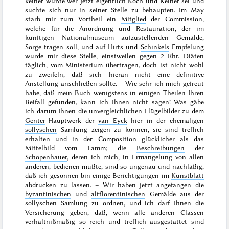
keiner wußte wer jetzt eigentlich Koch und Kelner sei und
suchte sich nur in seiner Stelle zu behaupten. Im
May
starb mir zum Vortheil ein
Mitglied
der Commission,
welche für die Anordnung und Restauration, der im
künftigen Nationalmuseum aufzustellenden Gemälde,
Sorge tragen soll, und auf Hirts und
Schinkels
Empfelung
wurde mir diese Stelle, einstweilen gegen 2 Rhr. Diäten
täglich, vom Ministerium übertragen, doch ist nicht wohl
zu zweifeln, daß sich hieran nicht eine definitive
Anstellung anschließen sollte. – Wie sehr ich mich gefreut
habe, daß mein Buch wenigstens in einigen Theilen Ihren
Beifall gefunden, kann ich Ihnen nicht sagen! Was gäbe
ich darum Ihnen die unvergleichlichen Flügelbilder zu dem
Genter
-Hauptwerk der
van Eyck
hier in der ehemaligen
sollyschen
Samlung zeigen zu können, sie sind treflich
erhalten und in der Composition glücklicher als das
Mittelbild vom Lamm; die
Beschreibungen
der
Schopenhauer
, deren ich mich, in Ermangelung von allen
anderen, bedienen mußte, sind so ungenau und nachläßig,
daß ich gesonnen bin einige Berichtigungen im
Kunstblatt
abdrucken zu lassen. – Wir haben jetzt angefangen die
byzantinischen
und
altflorentinischen
Gemälde aus der
sollyschen Samlung zu ordnen, und ich darf Ihnen die
Versicherung geben, daß, wenn alle anderen Classen
verhältnißmäßig so reich und treflich ausgestattet sind