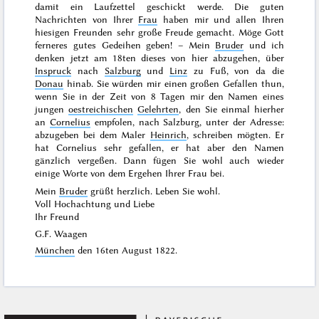
damit ein Laufzettel geschickt werde. Die guten
Nachrichten von Ihrer
Frau
haben mir und allen Ihren
hiesigen Freunden sehr große Freude gemacht. Möge Gott
ferneres gutes Gedeihen geben! – Mein
Bruder
und ich
denken jetzt am
18ten dieses
von hier abzugehen, über
Inspruck
nach
Salzburg
und
Linz
zu Fuß, von da die
Donau
hinab. Sie würden mir einen großen Gefallen thun,
wenn Sie in der Zeit von 8 Tagen mir den Namen eines
jungen
oestreichischen
Gelehrten
, den Sie einmal hierher
an
Cornelius
empfolen, nach Salzburg, unter der Adresse:
abzugeben bei dem Maler
Heinrich
, schreiben mögten. Er
hat Cornelius sehr gefallen, er hat aber den Namen
gänzlich vergeßen. Dann fügen Sie wohl auch wieder
einige Worte von dem Ergehen Ihrer Frau bei.
Mein
Bruder
grüßt herzlich. Leben Sie wohl.
Voll Hochachtung und Liebe
Ihr Freund
G.F. Waagen
München
den
16ten August 1822
.