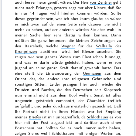
auch besser herangereift wären. Der Herr
von Zentner
geht
nicht nach
Erlangen
,
gestern
sagt mir aber
Klenze
, daß Sie
in
nur
14 Tagen
wohl hierher kommen würden. Sollte
dieses gegründet sein, was ich aber kaum glaube, so würde
es mich zwar auf der einen Seite sehr daueren Sie nicht
mehr zu sehen, auf der anderen würden Sie aber wohl in
meiner Sache hier sehr thätig wirken können. Dann
müßten Sie ganz besonders die kleinen Zeichnungen zu
den Basreliefs, welche
Wagner
für das
Walhalla
des
Kronprinzen
ausführen wird, bei Klenze ansehen. Sie
zeigen wie sein ganzes Wesen zum Elastischen hinneigt,
und was er darin würde geleistet haben, wenn er von
Jugend an seine ganze Kraft darauf gewandt hätte. Das
eine stellt die Einwanderung der
Germanen
aus dem
Orient
dar, das andere ihre religiösen Gebräuche und
sonstigen Sitten. Leider prangen hier auch wieder die
Druiden und Barden, die den
Deutschen
seit
Klopstock
nun einmal nicht aus dem Kopf wollen. Sonst ist alles
ungemein geistreich componirt, der Charakter treflich
aufgefaßt, und jedes durchaus meisterlich gezeichnet. Daß
Ihr Portrait nicht in Ihren Händen war bei Empfang
meines
Briefes
ist mir unbegreiflich, da
Schlothauer
es von
hier mit der Post abgeschickt und darüber auch einen
Postschein hat. Sollten Sie es noch immer nicht haben,
zeigen Sie es wohl Schlothauern mit einigen Worten an,