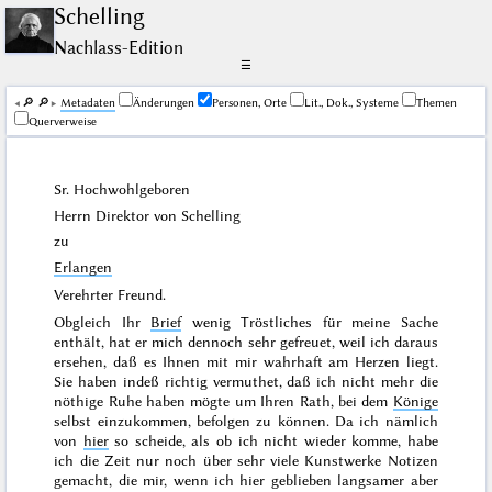
Schelling
Nachlass-Edition
☰
🔎︎
🔎︎
Me­ta­da­ten
Änderungen
Personen, Orte
Lit., Dok., Systeme
Themen
Querverweise
Sr. Hochwohlgeboren
Herrn Direktor von
Schelling
zu
Erlangen
Verehrter Freund.
Obgleich Ihr
Brief
wenig Tröstliches für meine Sache
enthält, hat er mich dennoch sehr gefreuet, weil ich daraus
ersehen, daß es Ihnen mit mir wahrhaft am Herzen liegt.
Sie haben indeß richtig vermuthet, daß ich nicht mehr die
nöthige Ruhe haben mögte um Ihren Rath, bei dem
Könige
selbst einzukommen, befolgen zu können. Da ich nämlich
von
hier
so scheide, als ob ich nicht wieder komme, habe
ich die Zeit nur noch über sehr viele Kunstwerke Notizen
gemacht, die mir, wenn ich hier geblieben langsamer aber