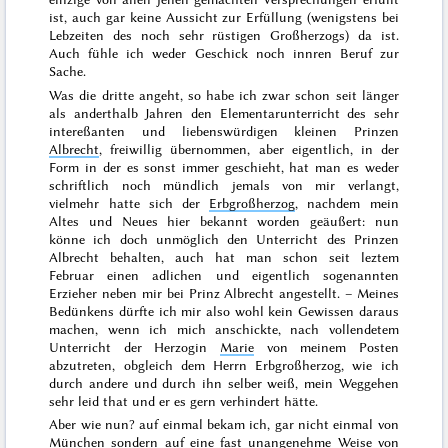
ist, auch gar keine Aussicht zur Erfüllung (wenigstens bei
Lebzeiten des noch sehr rüstigen Großherzogs) da ist.
Auch fühle ich weder Geschick noch innren Beruf zur
Sache.
Was die dritte angeht, so habe ich zwar schon seit länger
als anderthalb Jahren den Elementarunterricht des sehr
intereßanten und liebenswürdigen kleinen Prinzen
Albrecht
, freiwillig übernommen, aber eigentlich, in der
Form
in der es sonst immer geschieht, hat man es weder
schriftlich noch mündlich jemals von mir verlangt,
vielmehr hatte sich der
Erbgroßherzog
, nachdem mein
Altes und Neues hier bekannt worden geäußert: nun
könne ich doch unmöglich den Unterricht des Prinzen
Albrecht behalten, auch hat man schon seit leztem
Februar
einen adlichen und eigentlich sogenannten
Erzieher neben mir bei Prinz Albrecht angestellt. – Meines
Bedünkens dürfte ich mir also wohl kein Gewissen daraus
machen, wenn ich mich anschickte, nach vollendetem
Unterricht der Herzogin
Marie
von meinem Posten
abzutreten, obgleich dem Herrn Erbgroßherzog, wie ich
durch andere und durch ihn selber weiß, mein Weggehen
sehr leid that und er es gern verhindert hätte.
Aber wie nun? auf einmal bekam ich, gar nicht einmal von
München
sondern auf eine fast unangenehme Weise von