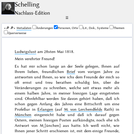
Schelling
Nachlass-Edition
☰
🔎︎
🔎︎
Me­ta­da­ten
Änderungen
Personen, Orte
Lit., Dok., Systeme
Themen
Querverweise
Ludwigslust
am
28sten Mai 1818
.
Mein verehrter Freund!
Es hat mir schon lange an der Seele gelegen, Ihnen auf
Ihrem lieben, freundlichen
Brief
vom
vorigen Jahre
zu
antworten und Ihnen, so wie ichs dem Freunde der mich so
oft ernst und treu berathen schuldig bin, über die
Veränderungen zu schreiben, welche seit etwas mehr als
einem halben Jahre, in meiner hiesigen Lage eingetreten
sind. Ohnfehlbar werden Sie davon gehört haben, daß ich
schon gegen
Anfang des Jahres
eine Bittschrift um eine
Profeßur in
Erlangen
(auf
M. von Lerchendfelds
Rath) in
München
eingereicht habe und daß ich darauf gegen
Ostern
, meinen hiesigen Posten aufkündigte, noch ehe ich
Antwort von M˖[ünchen] aus hatte. Ich weiß nicht, wie
Ihnen jener Schritt erschienen ist, mit dem einige Freunde,