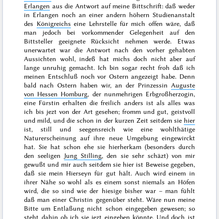
Erlangen
aus die Antwort auf meine Bittschrift: daß weder
in Erlangen noch an einer andern höhern Studienanstalt
des
Königreichs
eine Lehrstelle für mich offen wäre, daß
man jedoch bei vorkommender Gelegenheit auf den
Bittsteller geeignete Rücksicht nehmen werde. Etwas
unerwartet war die Antwort nach den vorher gehabten
Aussichten wohl, indeß hat michs doch nicht aber auf
lange unruhig gemacht. Ich bin sogar recht froh daß ich
meinen Entschluß noch vor
Ostern
angezeigt habe. Denn
bald nach Ostern haben wir, an der Prinzessin
Auguste
von Hessen Homburg
, der nunmehrigen Erbgroßherzogin,
eine Fürstin erhalten die freilich anders ist als alles was
ich bis jezt von der Art gesehen; fromm und gut, geistvoll
und mild, und die schon in der kurzen Zeit seitdem sie
hier
ist, still und seegensreich wie eine wohlthätige
Naturerscheinung auf ihre
neue
Umgebung eingewirckt
hat. Sie hat schon ehe sie hierherkam (besonders durch
den seeligen
Jung Stilling
, den sie sehr schäzt) von mir
gewußt und mir auch seitdem sie hier ist Beweise gegeben,
daß sie mein Hierseyn für gut hält. Auch wird einem in
ihrer Nähe so wohl als es einem sonst niemals an Höfen
wird, die so sind wie der hiesige bisher war – man fühlt
daß man einer Christin gegenüber steht. Wäre nun meine
Bitte um Entlaßung nicht schon eingegeben gewesen; so
steht dahin ob ich sie jezt eingeben
könnte
. Und doch ist