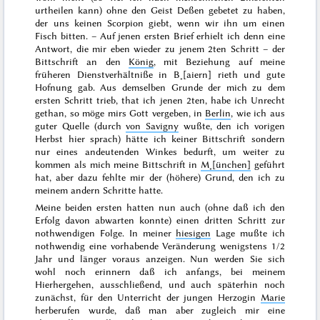
urtheilen kann) ohne den Geist Deßen gebetet zu haben,
der uns keinen Scorpion giebt, wenn wir ihn um einen
Fisch bitten
. – Auf jenen ersten Brief erhielt ich denn eine
Antwort, die mir eben wieder zu jenem 2ten Schritt – der
Bittschrift an den
König
, mit Beziehung auf meine
früheren Dienstverhältniße in B˖[aiern] rieth und
gute
Hofnung
gab. Aus demselben Grunde der mich zu dem
ersten Schritt trieb, that ich jenen 2ten, habe ich Unrecht
gethan, so möge mirs Gott vergeben, in
Berlin
, wie ich aus
guter Quelle (durch
von Savigny
wußte, den ich
vorigen
Herbst
hier sprach) hätte ich keiner Bittschrift
sondern
nur eines andeutenden Winkes bedurft, um weiter zu
kommen als mich meine Bittschrift in
M˖[ünchen]
geführt
hat, aber dazu fehlte mir der (höhere) Grund, den ich zu
meinem andern Schritte hatte.
Meine beiden ersten hatten nun auch (ohne daß ich den
Erfolg davon abwarten konnte) einen dritten Schritt zur
nothwendigen Folge. In meiner
hiesigen
Lage mußte ich
nothwendig eine vorhabende Veränderung wenigstens 1/2
Jahr und länger voraus anzeigen. Nun werden Sie sich
wohl noch erinnern daß ich anfangs, bei meinem
Hierhergehen, ausschließend, und auch späterhin noch
zunächst, für den Unterricht der jungen Herzogin
Marie
herberufen wurde, daß man aber zugleich mir eine