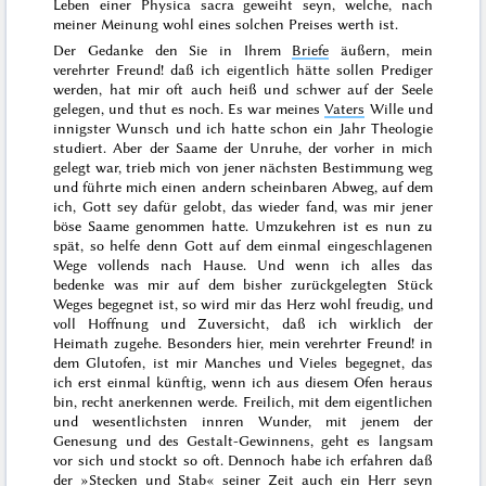
Leben einer
Physica sacra
geweiht seyn, welche, nach
meiner Meinung wohl eines solchen Preises werth ist.
Der Gedanke den Sie in Ihrem
Briefe
äußern, mein
verehrter Freund! daß ich eigentlich hätte sollen Prediger
werden, hat mir oft auch heiß und schwer auf der Seele
gelegen, und thut es noch. Es war meines
Vaters
Wille und
innigster Wunsch und ich hatte schon ein Jahr Theologie
studiert. Aber der Saame der Unruhe, der vorher in mich
gelegt war, trieb mich von jener nächsten Bestimmung weg
und führte mich einen andern scheinbaren Abweg, auf dem
ich, Gott sey dafür gelobt, das wieder fand, was mir jener
böse Saame genommen hatte.
Umzukehren ist es nun zu
spät, so helfe denn Gott auf dem einmal eingeschlagenen
Wege vollends nach Hause. Und wenn ich alles das
bedenke was mir auf dem bisher zurückgelegten Stück
Weges begegnet ist, so wird mir das Herz wohl freudig, und
voll Hoffnung und Zuversicht, daß ich wirklich der
Heimath zugehe. Besonders hier, mein verehrter Freund! in
dem Glutofen, ist mir Manches und Vieles begegnet, das
ich erst einmal künftig, wenn ich aus diesem Ofen heraus
bin, recht anerkennen werde. Freilich, mit dem eigentlichen
und wesentlichsten innren Wunder, mit jenem der
Genesung und des Gestalt-Gewinnens, geht es langsam
vor sich und stockt so oft. Dennoch habe ich erfahren daß
der »
Stecken und Stab
« seiner Zeit auch ein Herr seyn