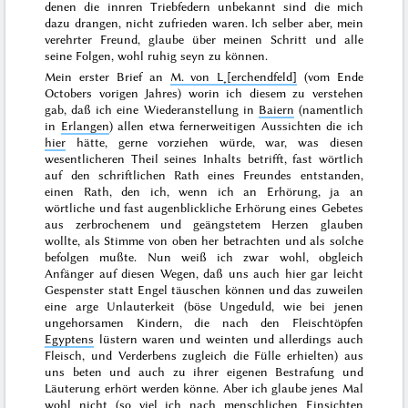
denen die innren Triebfedern unbekannt sind die mich
dazu drangen, nicht zufrieden waren. Ich selber aber, mein
verehrter Freund, glaube über meinen Schritt und alle
seine Folgen, wohl ruhig seyn zu können.
Mein erster Brief an
M. von L˖[erchendfeld]
(vom
Ende
Octobers vorigen Jahres
) worin ich diesem zu verstehen
gab, daß ich eine Wiederanstellung in
Baiern
(namentlich
in
Erlangen
) allen etwa fernerweitigen Aussichten die ich
hier
hätte, gerne vorziehen würde, war, was diesen
wesentlicheren Theil seines Inhalts betrifft, fast wörtlich
auf den schriftlichen Rath eines Freundes entstanden,
einen Rath, den ich, wenn ich an Erhörung, ja an
wörtliche und fast augenblickliche Erhörung eines Gebetes
aus zerbrochenem und geängstetem Herzen glauben
wollte, als Stimme von oben her betrachten und als solche
befolgen mußte. Nun weiß ich zwar wohl, obgleich
Anfänger auf diesen Wegen, daß uns auch hier gar leicht
Gespenster statt Engel täuschen können und das zuweilen
eine arge Unlauterkeit (böse Ungeduld,
wie bei jenen
ungehorsamen Kindern, die nach den Fleischtöpfen
Egyptens
lüstern waren und weinten und allerdings auch
Fleisch, und Verderbens zugleich die Fülle erhielten
) aus
uns beten und auch zu ihrer eigenen Bestrafung und
Läuterung erhört werden könne. Aber ich glaube jenes Mal
wohl nicht (so viel ich nach menschlichen Einsichten