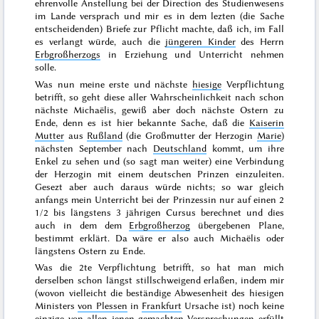
ehrenvolle Anstellung bei der Direction des Studienwesens
im Lande versprach und mir es in dem lezten (die Sache
entscheidenden) Briefe zur Pflicht machte, daß ich, im Fall
es verlangt würde, auch die
jüngeren Kinder
des Herrn
Erbgroßherzogs
in Erziehung und Unterricht nehmen
solle.
Was nun meine erste und nächste
hiesige
Verpflichtung
betrifft, so geht diese aller Wahrscheinlichkeit nach schon
nächste
Michaëlis
, gewiß aber doch nächste
Ostern
zu
Ende, denn es ist hier bekannte Sache, daß die
Kaiserin
Mutter
aus
Rußland
(die Großmutter der Herzogin
Marie
)
nächsten
September
nach
Deutschland
kommt, um ihre
Enkel zu sehen und (so sagt man weiter) eine Verbindung
der Herzogin mit einem deutschen Prinzen einzuleiten.
Gesezt aber auch daraus würde nichts; so war gleich
anfangs mein Unterricht bei der Prinzessin nur auf einen 2
1/2 bis längstens 3 jährigen Cursus berechnet und dies
auch in dem dem
Erbgroßherzog
übergebenen Plane,
bestimmt erklärt. Da wäre er also auch Michaëlis oder
längstens Ostern zu Ende.
Was die 2te Verpflichtung betrifft, so hat man mich
derselben schon längst stillschweigend erlaßen, indem mir
(wovon vielleicht die beständige Abwesenheit des hiesigen
Ministers
von Plessen
in
Frankfurt
Ursache ist) noch keine
einzige von allen jenen gemachten Versprechungen erfüllt