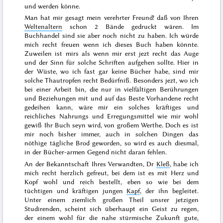
und werden könne.
Man hat mir gesagt mein verehrter Freund! daß von Ihren
Weltenaltern
schon 2 Bände gedruckt wären. Im
Buchhandel sind sie aber noch nicht zu haben. Ich würde
mich recht freuen wenn ich dieses Buch haben könnte.
Zuweilen ist mirs als wenn mir erst jezt recht das Auge
und der Sinn für solche Schriften aufgehen sollte. Hier in
der Wüste, wo ich fast gar keine Bücher habe, sind mir
solche Thautropfen recht Bedürfniß. Besonders jezt, wo ich
bei einer Arbeit bin, die nur in vielfältigen Berührungen
und Beziehungen mit und auf das Beste Vorhandene recht
gedeihen kann, wäre mir ein solches kräftiges und
reichliches Nahrungs und Erregungsmittel wie mir wohl
gewiß Ihr Buch seyn wird, von großem Werthe. Doch es ist
mir noch bisher immer, auch in solchen Dingen das
nöthige tägliche Brod geworden, so wird es auch diesmal,
in der Bücher-armen Gegend nicht daran fehlen.
An der Bekanntschaft Ihres Verwandten, Dr
Kleß
, habe ich
mich recht herzlich gefreut, bei dem ist es mit Herz und
Kopf wohl und reich bestellt, eben so wie bei dem
tüchtigen und kräftigen jungen
Kapf
, der ihn begleitet.
Unter einem ziemlich großen Theil unsrer jetzigen
Studirenden, scheint sich überhaupt ein Geist zu regen,
der einem wohl für die nahe stürmische Zukunft gute,