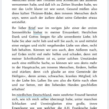
Menschen unter den Thränen und Schmerzen des äußeren
vernommen habe, und daß ich zu Zeiten Stunden habe, wo
mir das Licht klarer ist wie sonst. Gesund müßen also
diese kalten Thränen-Bäder, dem inneren Menschen doch
seyn, wenn auch der äußere dabei seine
Geberden
etwas
entstellet.
Ihr lieber
Brief
war im
vorigen Jahr
einer der ersten
Sonnenblicke
hieher
in meiner Einsamkeit. Herzlichen
Dank und Gottes Seegen für alle unverdiente Liebe. Ich
habe Sie aber recht lieb und will Sie auch, in und mittelst
einer ewigen und nicht vergehenden Liebe von oben, recht
lieb behalten. Können wir uns auch, dem Aüßeren nach,
auf Erden nicht viel mehr helfen und schaden, denn mit
meiner Schriftstellerei ist es, unter solchen Umständen
auch eine mißliche Sache, so können wir uns desto mehr
in der Hauptsache, am inneren Menschen, fördern, helfen
und stärken; denn »ich glaube an eine Gemeinde der
Heiligen«, deren armes, schwaches, krankes Mitglied, ich
in
der Liebe
bin. Laßen Sie uns also die Kette nach oben
und zur
Seiten
, mit den liebenden Händen geschloßen
erhalten!
Im
nördlichen Deutschland
, mein verehrter Freund! bereitet
sich, wie ich mich selber überzeugt habe, unter manchen
Schlacken und Unreinigkeiten eine große, innre
Erweckung vor, von welcher die
A.H. Frankische
(oder