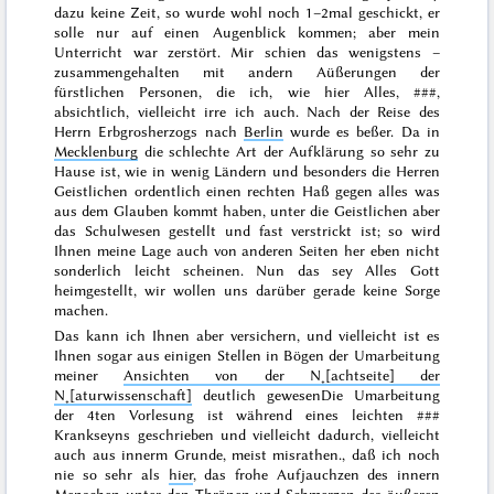
dazu keine Zeit, so wurde wohl noch 1–2mal geschickt, er
solle nur auf einen Augenblick kommen; aber mein
Unterricht war zerstört. Mir
schien
das wenigstens –
zusammengehalten mit andern Aüßerungen der
fürstlichen Personen, die ich, wie hier Alles,
###
,
absichtlich, vielleicht irre ich auch. Nach der Reise des
Herrn Erbgrosherzogs nach
Berlin
wurde es beßer. Da in
Mecklenburg
die schlechte Art der Aufklärung so sehr zu
Hause ist, wie in wenig Ländern und besonders die Herren
Geistlichen ordentlich einen rechten Haß gegen alles was
aus dem Glauben kommt haben, unter die Geistlichen aber
das Schulwesen gestellt und fast verstrickt ist; so wird
Ihnen meine Lage auch von anderen Seiten her eben nicht
sonderlich leicht scheinen. Nun das sey Alles Gott
heimgestellt, wir wollen uns darüber gerade keine Sorge
machen.
Das kann ich Ihnen aber versichern, und vielleicht ist es
Ihnen sogar aus einigen Stellen in Bögen der Umarbeitung
meiner
Ansichten von der N˖[achtseite] der
N˖[aturwissenschaft]
deutlich gewesen
Die Umarbeitung
der 4ten Vorlesung ist während eines leichten
###
Krankseyns geschrieben und vielleicht dadurch, vielleicht
auch aus innerm Grunde, meist misrathen.
, daß ich noch
nie so sehr als
hier
, das frohe Aufjauchzen des innern