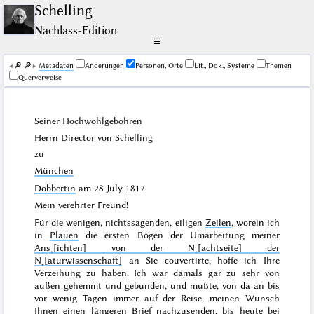
Schelling
Nachlass-Edition
☰
🔎︎
🔎︎
Me­ta­da­ten
Änderungen
Personen, Orte
Lit., Dok., Systeme
Themen
Querverweise
Seiner Hochwohlgebohren
Herrn Director von
Schelling
zu
München
Dobbertin
am
28 July 1817
Mein verehrter Freund!
Für die wenigen, nichtssagenden, eiligen
Zeilen
, worein ich
in
Plauen
die ersten Bögen der Umarbeitung meiner
Ans˖[ichten] von der N˖[achtseite] der
N˖[aturwissenschaft]
an Sie couvertirte, hoffe ich Ihre
Verzeihung zu haben. Ich war damals gar zu sehr von
außen gehemmt und gebunden, und mußte, von da an bis
vor wenig Tagen immer auf der Reise, meinen Wunsch
Ihnen einen längeren Brief nachzusenden, bis heute bei