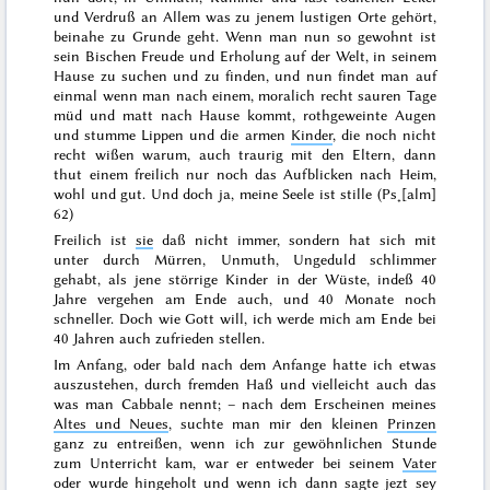
und Verdruß an Allem was zu jenem lustigen Orte gehört,
beinahe zu Grunde geht. Wenn man nun so gewohnt ist
sein Bischen Freude und Erholung auf der Welt, in seinem
Hause zu suchen und zu finden, und nun findet man auf
einmal wenn man nach einem, moralich recht sauren Tage
müd und matt nach Hause kommt, rothgeweinte Augen
und stumme Lippen und die armen
Kinder
, die noch nicht
recht wißen warum, auch traurig mit den Eltern, dann
thut einem freilich nur noch das Aufblicken nach Heim,
wohl und gut. Und doch ja,
meine Seele ist stille
(Ps˖[alm]
62)
Freilich ist
sie
daß nicht immer, sondern hat sich mit
unter durch Mürren, Unmuth, Ungeduld schlimmer
gehabt, als jene störrige Kinder in der Wüste, indeß 40
Jahre vergehen am Ende auch, und 40 Monate noch
schneller. Doch wie Gott will, ich werde mich am Ende bei
40 Jahren auch zufrieden stellen.
Im Anfang, oder bald nach dem Anfange hatte ich etwas
auszustehen, durch fremden Haß und vielleicht auch das
was man Cabbale nennt; – nach dem Erscheinen meines
Altes und Neues
, suchte man mir den kleinen
Prinzen
ganz zu entreißen, wenn ich zur gewöhnlichen Stunde
zum Unterricht kam, war er entweder bei seinem
Vater
oder wurde hingeholt und wenn ich dann sagte jezt sey