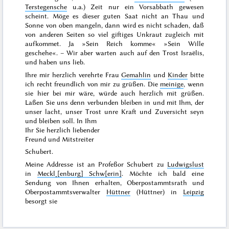
Terstegensche
u.a.) Zeit nur ein Vorsabbath gewesen
scheint. Möge es dieser guten Saat nicht an Thau und
Sonne von oben mangeln, dann wird es nicht schaden, daß
von anderen Seiten so viel giftiges Unkraut zugleich mit
aufkommet. Ja »Sein Reich komme« »Sein Wille
geschehe«. – Wir aber warten auch auf den Trost Israëlis,
und haben uns lieb.
Ihre mir herzlich verehrte Frau
Gemahlin
und
Kinder
bitte
ich recht freundlich von mir zu grüßen. Die
meinige
, wenn
sie hier bei mir wäre, würde auch herzlich mit grüßen.
Laßen Sie uns denn verbunden bleiben in und mit Ihm, der
unser lacht, unser Trost unre Kraft und Zuversicht seyn
und bleiben soll. In Ihm
Ihr Sie herzlich liebender
Freund und Mitstreiter
Schubert.
Meine Addresse ist an Profeßor Schubert zu
Ludwigslust
in
Meckl˖[enburg] Schw[erin]
. Möchte ich bald eine
Sendung von Ihnen erhalten, Oberpostammtsrath und
Oberpostammtsverwalter
Hüttner
(Hüttner) in
Leipzig
besorgt sie