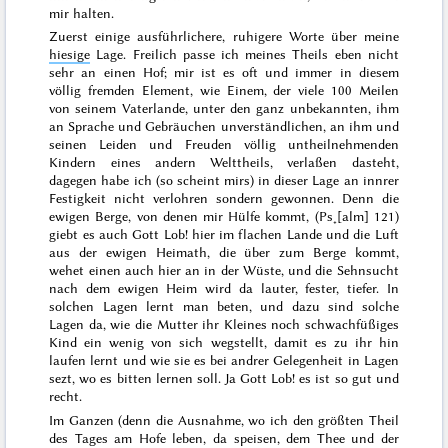
mir halten.
Zuerst einige ausführlichere, ruhigere Worte über meine
hiesige
Lage. Freilich passe ich meines Theils eben nicht
sehr an einen Hof; mir ist es oft und immer in diesem
völlig fremden Element, wie Einem, der viele 100 Meilen
von seinem Vaterlande, unter den ganz unbekannten, ihm
an Sprache und Gebräuchen unverständlichen, an ihm und
seinen Leiden und Freuden völlig untheilnehmenden
Kindern eines andern Welttheils, verlaßen dasteht,
dagegen habe ich (so scheint mirs) in dieser Lage an innrer
Festigkeit nicht verlohren sondern gewonnen. Denn die
ewigen
Berge, von denen mir Hülfe kommt
, (Ps˖[alm] 121)
giebt es auch Gott Lob! hier im flachen Lande und die Luft
aus der ewigen Heimath, die über zum Berge kommt,
wehet einen auch hier an in der Wüste, und die Sehnsucht
nach dem ewigen Heim wird da lauter, fester, tiefer. In
solchen Lagen lernt man beten, und dazu sind solche
Lagen da, wie die Mutter ihr Kleines noch schwachfüßiges
Kind ein wenig von sich wegstellt, damit es zu ihr hin
laufen lernt und wie sie es bei andrer Gelegenheit in Lagen
sezt, wo es bitten lernen soll. Ja Gott Lob! es ist so gut und
recht.
Im Ganzen (denn die Ausnahme, wo ich den größten Theil
des Tages am Hofe leben, da speisen, dem Thee und der