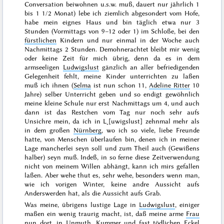
Conversation beiwohnen u.s.w. muß, dauert nur jährlich 1
bis 1 1/2 Monat) lebe ich ziemlich abgesondert vom Hofe,
habe mein eignes Haus und bin täglich etwa nur 3
Stunden (Vormittags von 9–12 oder 1) im Schloße, bei den
fürstlichen
Kindern und nur einmal in der Woche auch
Nachmittags 2 Stunden. Demohnerachtet bleibt mir wenig
oder keine Zeit für mich übrig, denn da es in dem
armseeligen
Ludwigslust
gänzlich an aller befriedigenden
Gelegenheit fehlt, meine Kinder unterrichten zu laßen
muß ich ihnen (
Selma
ist nun schon 11,
Adeline Ritter
10
Jahre) selber Unterricht geben und so endigt gewöhnlich
meine kleine Schule nur
erst Nachmittags um 4, und auch
dann ist das Restchen vom Tag nur noch sehr aufs
Unsichre mein, da ich in L˖[uwigslust] zehnmal mehr als
in dem großen
Nürnberg
, wo ich so viele, liebe Freunde
hatte, von Menschen überlaufen bin, denen ich in meiner
Lage mancherlei seyn soll und zum Theil auch (Gewißens
halber) seyn
muß
. Indeß, in so ferne diese Zeitverwendung
nicht von meinem Willen abhängt, kann ich mirs gefallen
laßen. Aber wehe thut es, sehr wehe, besonders wenn man,
wie ich vorigen
Winter
, keine andre Aussicht aufs
Anderswerden hat, als die Aussicht aufs Grab.
Was meine, übrigens lustige Lage in
Ludwigslust
, einiger
maßen ein wenig traurig macht, ist, daß meine arme
Frau
nun dort, in Unmuth, Kummer und fast tödlichen Eckel