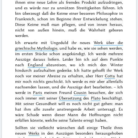
ihnen eine neue Lehre als
fremdes
Produkt aufzudringen,
und es würde nur zu unnützen Streitigkeiten führen. Ich
bin überzeugt daß die Keime einer besseren Philosophie in
Frankreich, schon im Beginne ihrer Entwickelung stehen.
Diese Keime muß man pflegen, und von innen heraus,
nicht von außen hinein, muß die Wahrheit geboren
werden.
Ich erwarte mit Ungeduld ihr neues
Werk über die
griechische Mythologie
, und habe es, wie sie sehen werden,
im ersten Stücke schon angekündigt. Ich werde mehrere
Auszüge daraus liefern. Leider bin ich auf dem Punkte
nach
England
abzureisen, wo ich mich den
Winter
hindurch aufzuhalten gedenke. Ich hatte gehofft ihr Werk
noch vor meiner Abreise zu erhalten, aber Herr
Cotta
hat
mir noch nichts geschickt. Ich werde es mir aber allenfalls
nachsenden lassen, und die Auszüge dort bearbeiten. – Ich
werde in
Paris
meinen Freund
Cousin
besuchen, der sich
noch immer mit seiner
Übersetzung
des
Plato
beschäftigt.
Mit seiner Gesundheit will es noch nicht gut gehen: man
hat ihm alle zusehr anstrengende Arbeit untersagt. Es
wäre Schade wenn dieser Mann die Hoffnungen nicht
erfüllen könnte, welche seine Talente erregt haben.
Sollten sie vielleicht wünschen daß einige Theile ihres
neuen
Werks
in den Auszügen besonders herausgehoben