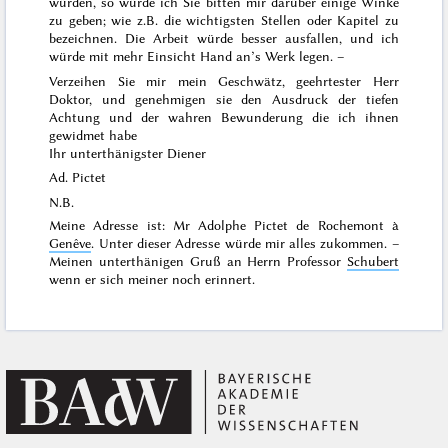
würden, so würde ich Sie bitten mir darüber einige Winke
zu geben; wie z.B. die wichtigsten Stellen oder Kapitel zu
bezeichnen.
Die Arbeit würde besser ausfallen, und ich
würde mit mehr Einsicht Hand an’s Werk legen. –
Verzeihen Sie mir mein Geschwätz, geehrtester Herr
Doktor, und genehmigen sie den Ausdruck der tiefen
Achtung und der wahren Bewunderung die ich ihnen
gewidmet habe
Ihr unterthänigster Diener
Ad. Pictet
N.B.
Meine Adresse ist:
Mr Adolphe Pictet de Rochemont à
Genêve
. Unter dieser Adresse würde mir alles zukommen. –
Meinen unterthänigen Gruß an Herrn Professor
Schubert
wenn er sich meiner noch erinnert.