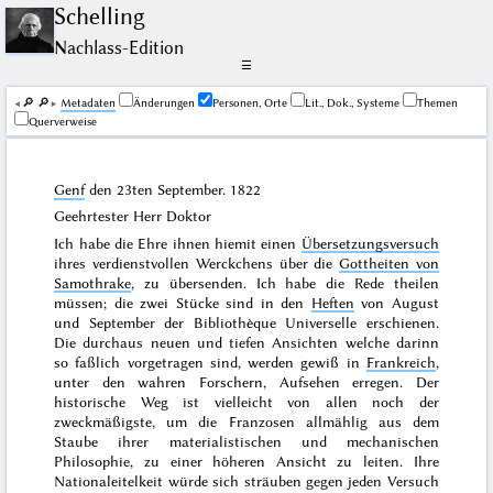
Schelling
Nachlass-Edition
☰
🔎︎
🔎︎
Me­ta­da­ten
Änderungen
Personen, Orte
Lit., Dok., Systeme
Themen
Querverweise
Genf
den
23ten September. 1822
Geehrtester Herr Doktor
Ich habe die Ehre ihnen hiemit einen
Übersetzungsversuch
ihres verdienstvollen Werckchens über die
Gottheiten von
Samothrake
, zu übersenden. Ich habe die Rede theilen
müssen; die zwei Stücke sind in den
Heften
von
August
und
September
der
Bibliothèque Universelle
erschienen.
Die durchaus neuen und tiefen Ansichten welche darinn
so faßlich vorgetragen sind, werden gewiß in
Frankreich
,
unter den wahren Forschern, Aufsehen erregen. Der
historische Weg ist vielleicht von allen noch der
zweckmäßigste, um die Franzosen allmählig aus dem
Staube ihrer materialistischen und mechanischen
Philosophie, zu einer höheren Ansicht zu leiten. Ihre
Nationaleitelkeit würde sich sträuben gegen jeden Versuch