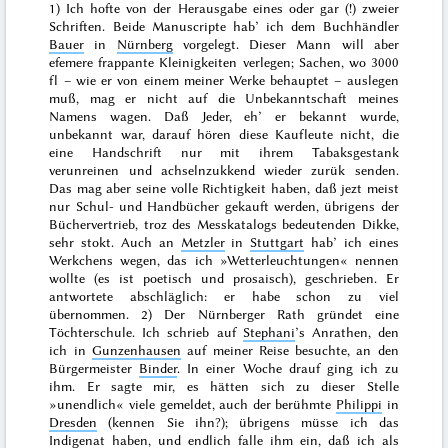
1) Ich hofte von der Herausgabe eines oder gar (!) zweier
Schriften. Beide Manuscripte hab’ ich dem Buchhändler
Bauer
in
Nürnberg
vorgelegt. Dieser Mann will aber
efemere frappante Kleinigkeiten verlegen; Sachen, wo 3000
fl – wie er von einem meiner Werke behauptet – auslegen
muß, mag er nicht auf die Unbekanntschaft meines
Namens wagen. Daß Jeder, eh’ er bekannt wurde,
unbekannt war, darauf hören diese Kaufleute nicht, die
eine Handschrift nur mit ihrem Tabaksgestank
verunreinen und achselnzukkend wieder zurük senden.
Das mag aber seine volle Richtigkeit haben, daß jezt meist
nur Schul- und Handbücher gekauft werden, übrigens der
Büchervertrieb, troz des Messkatalogs bedeutenden Dikke,
sehr stokt. Auch an
Metzler
in
Stuttgart
hab’ ich eines
Werkchens wegen, das ich »Wetterleuchtungen« nennen
wollte (es ist poetisch und prosaisch), geschrieben. Er
antwortete abschläglich: er habe schon zu viel
übernommen. 2) Der Nürnberger Rath gründet eine
Töchterschule. Ich schrieb auf
Stephani
’s Anrathen, den
ich in
Gunzenhausen
auf meiner Reise besuchte, an den
Bürgermeister
Binder
. In einer Woche drauf ging ich zu
ihm. Er sagte mir, es hätten sich zu dieser Stelle
»
unendlich
« viele gemeldet, auch der berühmte
Philippi
in
Dresden
(kennen Sie ihn?); übrigens müsse ich das
Indigenat haben, und endlich falle ihm ein, daß ich als