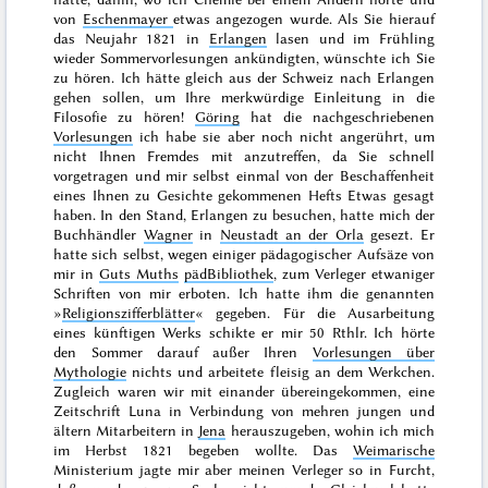
von
Eschenmayer
etwas angezogen wurde. Als Sie hierauf
das Neujahr
1821
in
Erlangen
lasen und im
Frühling
wieder Sommervorlesungen ankündigten, wünschte ich Sie
zu hören. Ich hätte gleich aus der Schweiz nach Erlangen
gehen sollen, um Ihre merkwürdige Einleitung in die
Filosofie zu hören!
Göring
hat die nachgeschriebenen
Vorlesungen
ich habe sie aber noch nicht angerührt, um
nicht Ihnen Fremdes mit anzutreffen, da Sie schnell
vorgetragen und mir selbst einmal von der Beschaffenheit
eines Ihnen zu Gesichte gekommenen Hefts Etwas gesagt
haben. In den Stand,
Erlangen zu besuchen, hatte mich der
Buchhändler
Wagner
in
Neustadt an der Orla
gesezt. Er
hatte sich selbst, wegen einiger pädagogischer Aufsäze von
mir in
Guts Muths
pädBibliothek
, zum Verleger etwaniger
Schriften von mir erboten. Ich hatte ihm die genannten
»
Religionszifferblätter
« gegeben. Für die Ausarbeitung
eines künftigen Werks schikte er mir 50 Rthlr. Ich hörte
den
Sommer
darauf außer Ihren
Vorlesungen über
Mythologie
nichts und arbeitete fleisig an dem Werkchen.
Zugleich waren wir mit einander übereingekommen, eine
Zeitschrift Luna in Verbindung von mehren jungen und
ältern Mitarbeitern in
Jena
herauszugeben, wohin ich mich
im
Herbst 1821
begeben wollte. Das
Weimarische
Ministerium jagte mir aber meinen Verleger so in Furcht,