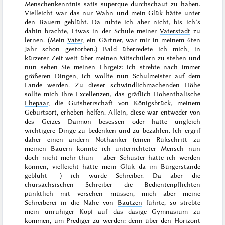
Menschenkenntnis
satis superque
durchschaut zu haben.
Vielleicht war das nur Wahn und mein Glük hätte unter
den Bauern geblüht. Da ruhte ich aber nicht, bis ich’s
dahin brachte, Etwas in der Schule meiner
Vaterstadt
zu
lernen. (Mein
Vater
, ein Gärtner, war mir in meinem
6ten
Jahr
schon gestorben.) Bald überredete ich mich, in
kürzerer Zeit weit über meinen Mitschülern zu stehen und
nun sehen Sie meinen Ehrgeiz: ich strebte nach immer
größeren Dingen, ich wollte nun Schulmeister auf dem
Lande werden. Zu dieser schwindlichmachenden Höhe
sollte mich Ihre Excellenzen, das gräflich Hohenthalische
Ehepaar
, die Gutsherrschaft von Königsbrück, meinem
Geburtsort, erheben helfen. Allein, diese war entweder von
des Geizes Daimon besessen oder hatte ungleich
wichtigere Dinge zu bedenken und zu bezahlen. Ich ergrif
daher einen andern Nothanker (einen Rükschritt zu
meinen Bauern konnte ich unterrichteter Mensch nun
doch nicht mehr thun – aber
Schuster hätte ich werden
können, vielleicht hätte mein Glük da im Bürgerstande
geblüht –) ich wurde Schreiber. Da aber die
chursächsischen Schreiber die Bedientenpflichten
pünktlich mit versehen müssen, mich aber meine
Schreiberei in die Nähe von
Bautzen
führte, so strebte
mein unruhiger Kopf auf das dasige Gymnasium zu
kommen, um Prediger zu werden: denn über den Horizont