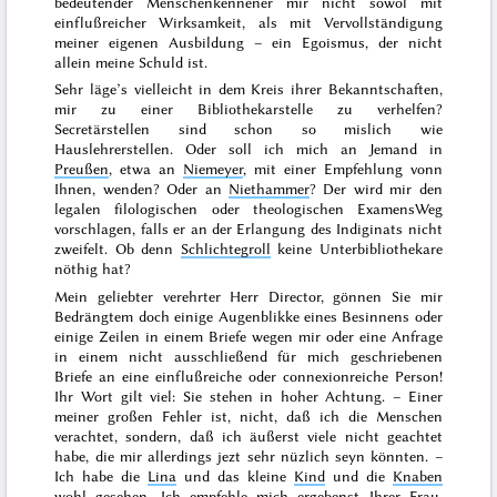
bedeutender Menschenkennener mir nicht sowol mit
einflußreicher Wirksamkeit, als mit Vervollständigung
meiner eigenen Ausbildung – ein Egoismus, der nicht
allein meine Schuld ist.
Sehr läge’s vielleicht in dem Kreis ihrer Bekanntschaften,
mir zu einer Bibliothekarstelle zu verhelfen?
Secretärstellen sind schon so mislich wie
Hauslehrerstellen. Oder soll ich mich an Jemand in
Preußen
, etwa an
Niemeyer
, mit einer Empfehlung vonn
Ihnen, wenden? Oder an
Niethammer
? Der wird mir den
legalen filologischen oder theologischen ExamensWeg
vorschlagen, falls er an der Erlangung des Indiginats nicht
zweifelt. Ob denn
Schlichtegroll
keine Unterbibliothekare
nöthig hat?
Mein geliebter verehrter Herr Director, gönnen Sie mir
Bedrängtem doch einige Augenblikke eines Besinnens oder
einige Zeilen in einem Briefe wegen mir oder eine Anfrage
in einem nicht ausschließend für mich geschriebenen
Briefe an eine einflußreiche oder connexionreiche Person!
Ihr Wort gilt viel: Sie stehen in hoher Achtung. – Einer
meiner großen Fehler ist, nicht, daß ich die Menschen
verachtet, sondern, daß ich äußerst viele nicht geachtet
habe, die mir allerdings jezt sehr nüzlich seyn könnten. –
Ich habe die
Lina
und das kleine
Kind
und die
Knaben
wohl gesehen. Ich empfehle mich ergebenst Ihrer
Frau
.