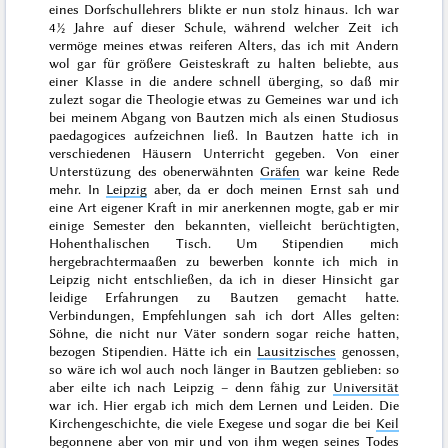
eines Dorfschullehrers blikte er nun stolz hinaus. Ich war
4½ Jahre auf dieser Schule, während welcher Zeit ich
vermöge meines etwas reiferen Alters, das ich mit Andern
wol gar für größere Geisteskraft zu halten beliebte, aus
einer Klasse in die andere schnell überging, so daß mir
zulezt sogar die Theologie etwas zu Gemeines war und ich
bei meinem Abgang von Bautzen mich als einen
Studiosus
paedagogices
aufzeichnen ließ. In Bautzen hatte ich in
verschiedenen Häusern Unterricht gegeben. Von einer
Unterstüzung des obenerwähnten
Gräfen
war keine Rede
mehr. In
Leipzig
aber, da er doch meinen Ernst sah und
eine Art eigener Kraft in mir anerkennen mogte, gab er mir
einige Semester den bekannten, vielleicht berüchtigten,
Hohenthalischen Tisch. Um Stipendien mich
hergebrachtermaaßen zu bewerben konnte ich mich in
Leipzig nicht entschließen, da ich in dieser Hinsicht gar
leidige Erfahrungen zu Bautzen gemacht hatte.
Verbindungen, Empfehlungen sah ich dort Alles gelten:
Söhne, die nicht nur Väter sondern sogar reiche hatten,
bezogen Stipendien. Hätte ich ein
Lausitzisches
genossen,
so wäre ich wol auch noch länger in Bautzen geblieben: so
aber eilte ich nach Leipzig – denn fähig zur
Universität
war ich. Hier ergab ich mich dem Lernen und Leiden. Die
Kirchengeschichte, die viele Exegese und sogar die bei
Keil
begonnene aber von mir und von ihm wegen seines
Todes