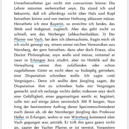
Unverheiratheter gar nicht mit concurriren könne: Die
Lehrer müssten verheirathet seyn. Da stand ich und
bekannte, daß ich allerdings nicht über Hals und Kopf
heirathen könne und
von meiner Hofnung ablassen müsse.
Heirathete ich eine
Bayerin
, so erreichte ich beides, das
Weib und Indigenat, zugleich. Aber das geht nicht so
schnell, wie das Nürberger Lebkuchenbakken. 3) Der
Pfarrer
von
Vach
, bei dem ich übernachtete, fragte mich ob
ich nicht geneigt sey, einem seiner reichen Verwandten aus
Nürnberg, der gern heirathen, dazu aber doch Etwas, also
Doctor Philosophiae
, seyn wolle und müsse, sintemal er
zwar in
Erlangen
Jura studirt, aber im Hinblik auf die
Verwaltung seiner ihm zufallenden oder schon
zugefallenen Güter es nicht eben so hizköpfig getrieben,
eine Disputation schreiben wolle. Ich sagte »mit
Vergnügen«. Denn ich wollte dem Jüngling sagen, die
Disputation ihm zu schreiben habe mir Vergnügen
gemacht und ich verlange nichts dafür; indessen seys doch
eine Gefälligkeit, einer gegenseitigen werth: er, begütert,
solle mir auf einige Jahre verzinslich 300 fl borgen. Nun
hing der bestimmtere Auftrag dieser Specimenschmiederei
noch davon ab, ob der Nürnberger Jüngling den Professor
Heller
in Erlangen, wohin er von
Würzburg
kommend über
Vach gegangen war, anträfe. Er trift ihn ganz gewis nicht
an, sagter der Vacher Pfarrer, er ist verreist.
Vorgestern