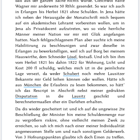
daß aus der ganzen Sache nichts wurde. Gleichwol hatte
Wagner
mir anderweite 50 Rthlr. gesendet. So war ich auch
in Erlangen bis
Herbst 1821
ohne Schulden. In Jena hätte
ich neben der Herausgabe der Monatschrift mich bequem
auf ein akademisches Lehramt vorbereiten wollen, um in
Jena als Privatdocent aufzutreten, wo so viele herrliche
Männer meiner Nation vor mir mit Glük angefangen
hatten. Nach fehlgeschlagenem Plan aber suchte ich meine
Habilitirung zu beschleunigen und zwar dieselbe in
Erlangen zu bewerkstelligen, weil ich auf Borg bei meinem
Hauswirthe, dem Schneider
Lösel
, festsaß. Und ich bin ihm
vom
Herbst 1821 bis dahin 1822
für Wohnung, Licht und
Kost 200 fl schuldig, welches mich izt in die peinlichste
Lage versezt, da weder
Schubert
noch mehre Lausitzer
Bekannte mir Geld leihen können oder wollen. Hätte ich
aus
München
die Erlaubnis zu lesen bekommen, so hätt’
ich das Rescript in Abschrift nebst meiner gedrukten
Disputation
in die
Lausitz
geschikt und
berechnetermaaßen eher ein Darlehen erhalten.
Da dis wieder gescheitert ist und ich auf die ungewisse 2te
Beschließung der Minister hin meine Schuldenmenge nur
zu
vergrößern riskire, ohne vielleicht meinen Zwek zu
erreichen, so sah ich mich nach einer meiner Individualität
angemessenen Stelle um und nach sonstigem Gelderwerb.
Von 3 Hofnungspunkten glaubte ich doch Einen zu treffen.