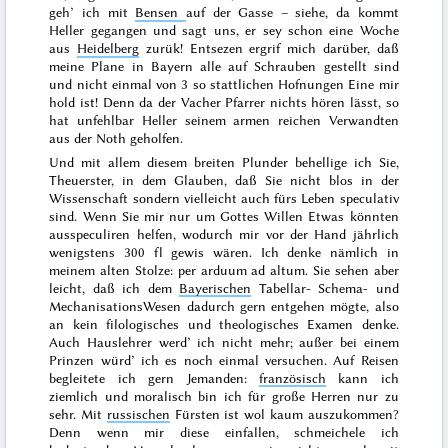
geh’ ich mit
Bensen
auf der Gasse – siehe, da kommt
Heller gegangen und sagt uns, er sey schon eine Woche
aus
Heidelberg
zurük! Entsezen ergrif mich darüber, daß
meine Plane in Bayern alle auf Schrauben gestellt sind
und nicht einmal von 3 so stattlichen Hofnungen Eine mir
hold ist! Denn da der Vacher Pfarrer nichts hören lässt, so
hat unfehlbar Heller seinem armen reichen Verwandten
aus der Noth geholfen.
Und mit allem diesem breiten Plunder behellige ich Sie,
Theuerster, in dem Glauben, daß Sie nicht blos in der
Wissenschaft sondern vielleicht auch fürs Leben speculativ
sind. Wenn Sie mir nur um Gottes Willen Etwas könnten
ausspeculiren helfen, wodurch mir vor der Hand jährlich
wenigstens 300 fl
gewis wären. Ich denke nämlich in
meinem alten Stolze:
per arduum ad altum
. Sie sehen aber
leicht, daß ich dem
Bayerischen
Tabellar- Schema- und
MechanisationsWesen dadurch gern entgehen mögte, also
an kein filologisches und theologisches Examen denke.
Auch Hauslehrer werd’ ich nicht mehr; außer bei einem
Prinzen würd’ ich es noch einmal versuchen. Auf Reisen
begleitete ich gern Jemanden:
französisch
kann ich
ziemlich und moralisch bin ich für große Herren nur zu
sehr. Mit
russischen
Fürsten ist wol kaum auszukommen?
Denn wenn mir diese einfallen, schmeichele ich