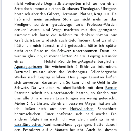
nicht vollendete Dogmatik stempelten mich auf der einen
Seite doch immer als einen
Studiosus Theologiae
. Übrigens
hörte ich aber den
Gilbert
,
Hermann
,
Platner
,
Krug
u.A. Da
ließ mich mein unseliger Stolz gar nicht mehr an das
Prediger-, sondern geradewegs an’s Professor-Werden
denken! Mittel
und Wege machten mir den geringsten
Kummer: ich hatte die Kekheit zu denken: »
Wenn nur
Kraft da ist, so wird sich auch Geld finden
«. Und wahrlich
hätte ich mich fürerst nicht geteuscht, hätte ich später
nicht eine Reise in die
Schweiz
unternommen. Denn ich
war so glüklich, in meiner lezten Zeit zu Leipzig 4 Kinder
eines Holstein-Sonderburg-Augustenburgischen
Apanageprinzen
für wöchentlich 2 Rthlr zu informiren.
Dazumal musste aber das Verhängnis
Fellenbergische
Werber nach Leipzig schiken. Drei junge Lausitzer ließen
sich anwerben: darunter ich. So kam ich ohne Geld in die
Schweiz. Da wir aber zu oberflächlich mit dem
Berner
Patricier schriftlich unterhandelt hatten, so fanden wir
uns alle 3 in unseren Erwartungen ein wenig geteuscht.
Meine 2 Gefährten, die einen besseren Magen hatten als
ich, ließen sich auf dem
Hofwylischen
Schachbret
herumschieben. Einer entfernte sich bald wieder. Ein
anderer folgte ihm nach. Ich war gleich anfangs in ein
waatländisches
KaufmannsHaus gegangen, hatte darauf
den
Pestalozzi
auf 2 Monate besucht. Auch bei diesem