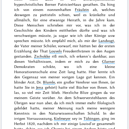
hyperchristliches Berner PatricierHaus gerathen. Da hing
ich von einem nonnenhaften
Fräulein
ab, welches
deswegen zu pietisteln schien, weil es kränkelte und
allmälich, für eine etwanige Heirath, in die Jahre kam.
Diese Menschen schrieben mir vor, was ich in der
Geschichte den Kindern mittheilen dürfte und was ich
verschweigen müsste, ja sogar
wie
ich über Könige usw
sprechen müsste. Ich empfahl mich, als mir der
Landvogt
,
der Vater meiner Schüler, vorwarf, mir hätten bei der ersten
Erzählung der That
Louvels
Freudenthränen in den Augen
gestanden.
Zschokke
riß mich, ich erkenn’s dankbar, aus
diesen Verhältnissen, indem er mich zu den
Glarner
Demokraten schikte, wo ich eine kleine
Honoratiorenschule eine Zeit lang hatte. Hier lernte ich
den Gegensaz von meiner vorigen Lage gut kennen. Ein
blinder Arzt, Dr.
Blumle
, ein großer Verehrer von Ihnen, (er
hatte Sie in
Jena
gehört) hatte viel Bücher von Ihnen. Ich
las, so viel mir Zeit blieb. Herzliche Blize gingen da vor
meinem Geiste vorüber. An dem Schwerverstehbaren des
Übrigen war nun aber, da ich mich immer mehr filologisch
gebildet hatte, meiner Meinung nach meine wenigere
Kenntnis in den Naturwissenschaften Schuld. In der
irrigen Vorraussezung,
Kielmeyer
sey in
Tübingen
, ging im
Herbst 1820
, nachdem ich mir einige Louisd’or gesammelt
hatte, dahin, wo ich Chemie bei einem Andern hörte und