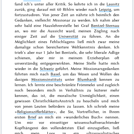
fand ich’s unter aller Kritik. So kehrte ich in die
Lausitz
zurük, ging darauf mit 60 Rthlrn wieder nach
Leipzig
, um
fortzustudiren. Von jener Zeit an nährte ich heimlich den
Gedanken, vielleicht Missionar zu werden. Ich nahm aber
sehr bald eine Hauslehrerstelle bei Graf
Bentzel-Sternau
an, wo mir die Aussicht ward, meinen Zögling nach
einiger Zeit auf die
Universität
zu führen. An die
Möglichkeit eines Fehlschlagens ließ mich zwar meine
damalige schon bereichertere Weltkenntnis denken. Ich
trieb’s aber nur 1 Jahr bei Bentzels, die sehr liberale Adlige
schienen, aber mir in meinem Erzieherplan oft
unverständig entgegenwirkten. Meine Stelle hatte mich
wieder in die
Schweiz
geführt. Meine Missionarsgedanken
führten mich nach
Basel
, um das Wesen und Wollen des
dasigen
Missionsinstituts
unter
Blumhardt
kennen zu
lernen. Ich lernte eine beschränkte Frömmelei und zugleich
noch besonders
mich
in Verhältnis zu lezterer mehr
kennen, das ist, die moralische Unmöglichkeit, einen
gewissen ChristlichkeitsAnstrich zu heucheln und mich
von jenen Leuten befördern zu lassen. Ich schrieb meine
»
Religionszifferblätter
«,
die Sie, Vortreflicher, in Ihrem
ersten
Brief
an mich ein »
wunderliches Buch
« nennen.
Um mir vor einseitiger wissenschaftverachtender
Kopfhängerei den vollendetsten Ekel einzugießen, ließ
mich mein Loos in ein ultraroyalistisches