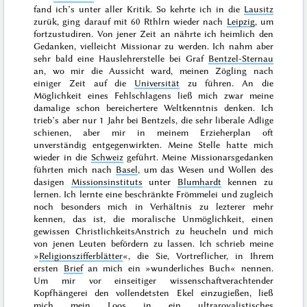
fand ich’s unter aller Kritik. So kehrte ich in die
Lausitz
zurük, ging darauf mit 60 Rthlrn wieder nach
Leipzig
, um
fortzustudiren. Von jener Zeit an nährte ich heimlich den
Gedanken, vielleicht Missionar zu werden. Ich nahm aber
sehr bald eine Hauslehrerstelle bei Graf
Bentzel-Sternau
an, wo mir die Aussicht ward, meinen Zögling nach
einiger Zeit auf die
Universität
zu führen. An die
Möglichkeit eines Fehlschlagens ließ mich zwar meine
damalige schon bereichertere Weltkenntnis denken. Ich
trieb’s aber nur 1 Jahr bei Bentzels, die sehr liberale Adlige
schienen, aber mir in meinem Erzieherplan oft
unverständig entgegenwirkten. Meine Stelle hatte mich
wieder in die
Schweiz
geführt. Meine Missionarsgedanken
führten mich nach
Basel
, um das Wesen und Wollen des
dasigen
Missionsinstituts
unter
Blumhardt
kennen zu
lernen. Ich lernte eine beschränkte Frömmelei und zugleich
noch besonders
mich
in Verhältnis zu lezterer mehr
kennen, das ist, die moralische Unmöglichkeit, einen
gewissen ChristlichkeitsAnstrich zu heucheln und mich
von jenen Leuten befördern zu lassen. Ich schrieb meine
»
Religionszifferblätter
«,
die Sie, Vortreflicher, in Ihrem
ersten
Brief
an mich ein »
wunderliches Buch
« nennen.
Um mir vor einseitiger wissenschaftverachtender
Kopfhängerei den vollendetsten Ekel einzugießen, ließ
mich mein Loos in ein ultraroyalistisches