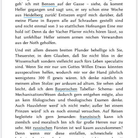
geh’ ich mit
Bensen
auf der Gasse – siehe, da kommt
Heller gegangen und sagt uns, er sey schon eine Woche
aus
Heidelberg
zurük! Entsezen ergrif mich darüber, daß
meine Plane in Bayern alle auf Schrauben gestellt sind
und nicht einmal von 3 so stattlichen Hofnungen Eine mir
hold ist! Denn da der Vacher Pfarrer nichts hören lässt, so
hat unfehlbar Heller seinem armen reichen Verwandten
aus der Noth geholfen.
Und mit allem diesem breiten Plunder behellige ich Sie,
Theuerster, in dem Glauben, daß Sie nicht blos in der
Wissenschaft sondern vielleicht auch fürs Leben speculativ
sind. Wenn Sie mir nur um Gottes Willen Etwas könnten
ausspeculiren helfen, wodurch mir vor der Hand jährlich
wenigstens 300 fl
gewis wären. Ich denke nämlich in
meinem alten Stolze:
per arduum ad altum
. Sie sehen aber
leicht, daß ich dem
Bayerischen
Tabellar- Schema- und
MechanisationsWesen dadurch gern entgehen mögte, also
an kein filologisches und theologisches Examen denke.
Auch Hauslehrer werd’ ich nicht mehr; außer bei einem
Prinzen würd’ ich es noch einmal versuchen. Auf Reisen
begleitete ich gern Jemanden:
französisch
kann ich
ziemlich und moralisch bin ich für große Herren nur zu
sehr. Mit
russischen
Fürsten ist wol kaum auszukommen?
Denn wenn mir diese einfallen, schmeichele ich