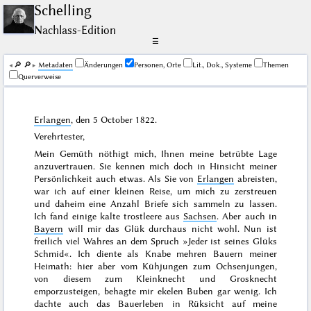
Schelling
Nachlass-Edition
☰
🔎︎
🔎︎
Me­ta­da­ten
Änderungen
Personen, Orte
Lit., Dok., Systeme
Themen
Querverweise
Erlangen
, den
5 October 1822
.
Verehrtester,
Mein Gemüth nöthigt mich, Ihnen meine betrübte Lage
anzuvertrauen. Sie kennen mich doch in Hinsicht meiner
Persönlichkeit auch etwas. Als Sie von
Erlangen
abreisten,
war ich auf einer kleinen Reise, um mich zu zerstreuen
und daheim eine Anzahl Briefe sich sammeln zu lassen.
Ich fand einige kalte trostleere aus
Sachsen
. Aber auch in
Bayern
will mir das Glük durchaus nicht wohl. Nun ist
freilich viel Wahres an dem Spruch »
Jeder ist seines Glüks
Schmid
«. Ich diente als Knabe mehren Bauern meiner
Heimath: hier aber vom Kühjungen zum Ochsenjungen,
von diesem zum Kleinknecht und Grosknecht
emporzusteigen, behagte mir ekelen Buben gar wenig. Ich
dachte auch das Bauerleben in Rüksicht auf meine