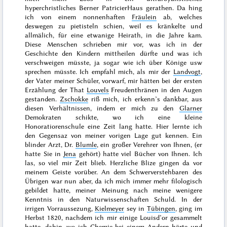
hyperchristliches Berner PatricierHaus gerathen. Da hing
ich von einem nonnenhaften
Fräulein
ab, welches
deswegen zu pietisteln schien, weil es kränkelte und
allmälich, für eine etwanige Heirath, in die Jahre kam.
Diese Menschen schrieben mir vor, was ich in der
Geschichte den Kindern mittheilen dürfte und was ich
verschweigen müsste, ja sogar
wie
ich über Könige usw
sprechen müsste. Ich empfahl mich, als mir der
Landvogt
,
der Vater meiner Schüler, vorwarf, mir hätten bei der ersten
Erzählung der That
Louvels
Freudenthränen in den Augen
gestanden.
Zschokke
riß mich, ich erkenn’s dankbar, aus
diesen Verhältnissen, indem er mich zu den
Glarner
Demokraten schikte, wo ich eine kleine
Honoratiorenschule eine Zeit lang hatte. Hier lernte ich
den Gegensaz von meiner vorigen Lage gut kennen. Ein
blinder Arzt, Dr.
Blumle
, ein großer Verehrer von Ihnen, (er
hatte Sie in
Jena
gehört) hatte viel Bücher von Ihnen. Ich
las, so viel mir Zeit blieb. Herzliche Blize gingen da vor
meinem Geiste vorüber. An dem Schwerverstehbaren des
Übrigen war nun aber, da ich mich immer mehr filologisch
gebildet hatte, meiner Meinung nach meine wenigere
Kenntnis in den Naturwissenschaften Schuld. In der
irrigen Vorraussezung,
Kielmeyer
sey in
Tübingen
, ging im
Herbst 1820
, nachdem ich mir einige Louisd’or gesammelt
hatte, dahin, wo ich Chemie bei einem Andern hörte und