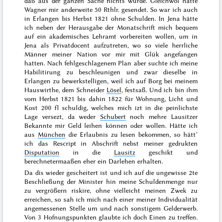
daß aus der ganzen Sache nichts wurde. Gleichwol hatte
Wagner
mir anderweite 50 Rthlr. gesendet. So war ich auch
in Erlangen bis
Herbst 1821
ohne Schulden. In Jena hätte
ich neben der Herausgabe der Monatschrift mich bequem
auf ein akademisches Lehramt vorbereiten wollen, um in
Jena als Privatdocent aufzutreten, wo so viele herrliche
Männer meiner Nation vor mir mit Glük angefangen
hatten. Nach fehlgeschlagenem Plan aber suchte ich meine
Habilitirung zu beschleunigen und zwar dieselbe in
Erlangen zu bewerkstelligen, weil ich auf Borg bei meinem
Hauswirthe, dem Schneider
Lösel
, festsaß. Und ich bin ihm
vom
Herbst 1821 bis dahin 1822
für Wohnung, Licht und
Kost 200 fl schuldig, welches mich izt in die peinlichste
Lage versezt, da weder
Schubert
noch mehre Lausitzer
Bekannte mir Geld leihen können oder wollen. Hätte ich
aus
München
die Erlaubnis zu lesen bekommen, so hätt’
ich das Rescript in Abschrift nebst meiner gedrukten
Disputation
in die
Lausitz
geschikt und
berechnetermaaßen eher ein Darlehen erhalten.
Da dis wieder gescheitert ist und ich auf die ungewisse 2te
Beschließung der Minister hin meine Schuldenmenge nur
zu
vergrößern riskire, ohne vielleicht meinen Zwek zu
erreichen, so sah ich mich nach einer meiner Individualität
angemessenen Stelle um und nach sonstigem Gelderwerb.
Von 3 Hofnungspunkten glaubte ich doch Einen zu treffen.