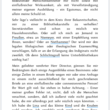
bedeutender Menschenkennener mir nicht sowol mit
einflußreicher Wirksamkeit, als mit Vervollständigung
meiner eigenen Ausbildung – ein Egoismus, der nicht
allein meine Schuld ist.
Sehr läge’s vielleicht in dem Kreis ihrer Bekanntschaften,
mir zu einer Bibliothekarstelle zu verhelfen?
Secretärstellen sind schon so mislich wie
Hauslehrerstellen. Oder soll ich mich an Jemand in
Preußen
, etwa an
Niemeyer
, mit einer Empfehlung vonn
Ihnen, wenden? Oder an
Niethammer
? Der wird mir den
legalen filologischen oder theologischen ExamensWeg
vorschlagen, falls er an der Erlangung des Indiginats nicht
zweifelt. Ob denn
Schlichtegroll
keine Unterbibliothekare
nöthig hat?
Mein geliebter verehrter Herr Director, gönnen Sie mir
Bedrängtem doch einige Augenblikke eines Besinnens oder
einige Zeilen in einem Briefe wegen mir oder eine Anfrage
in einem nicht ausschließend für mich geschriebenen
Briefe an eine einflußreiche oder connexionreiche Person!
Ihr Wort gilt viel: Sie stehen in hoher Achtung. – Einer
meiner großen Fehler ist, nicht, daß ich die Menschen
verachtet, sondern, daß ich äußerst viele nicht geachtet
habe, die mir allerdings jezt sehr nüzlich seyn könnten. –
Ich habe die
Lina
und das kleine
Kind
und die
Knaben
wohl gesehen. Ich empfehle mich ergebenst Ihrer
Frau
.