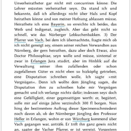
Unverheiratheter gar nicht mit concurriren könne: Die
Lehrer müssten verheirathet seyn. Da stand ich und
bekannte, daß ich allerdings nicht über Hals und Kopf
heirathen könne und
von meiner Hofnung ablassen müsse.
Heirathete ich eine
Bayerin
, so erreichte ich beides, das
Weib und Indigenat, zugleich. Aber das geht nicht so
schnell, wie das Nürberger Lebkuchenbakken. 3) Der
Pfarrer
von
Vach
, bei dem ich übernachtete, fragte mich ob
ich nicht geneigt sey, einem seiner reichen Verwandten aus
Nürnberg, der gern heirathen, dazu aber doch Etwas, also
Doctor Philosophiae
, seyn wolle und müsse, sintemal er
zwar in
Erlangen
Jura studirt, aber im Hinblik auf die
Verwaltung seiner ihm zufallenden oder schon
zugefallenen Güter es nicht eben so hizköpfig getrieben,
eine Disputation schreiben wolle. Ich sagte »mit
Vergnügen«. Denn ich wollte dem Jüngling sagen, die
Disputation ihm zu schreiben habe mir Vergnügen
gemacht und ich verlange nichts dafür; indessen seys doch
eine Gefälligkeit, einer gegenseitigen werth: er, begütert,
solle mir auf einige Jahre verzinslich 300 fl borgen. Nun
hing der bestimmtere Auftrag dieser Specimenschmiederei
noch davon ab, ob der Nürnberger Jüngling den Professor
Heller
in Erlangen, wohin er von
Würzburg
kommend über
Vach gegangen war, anträfe. Er trift ihn ganz gewis nicht
an, sagter der Vacher Pfarrer, er ist verreist.
Vorgestern