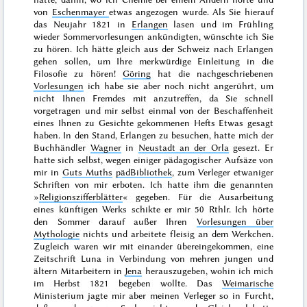
von
Eschenmayer
etwas angezogen wurde. Als Sie hierauf
das Neujahr
1821
in
Erlangen
lasen und im
Frühling
wieder Sommervorlesungen ankündigten, wünschte ich Sie
zu hören. Ich hätte gleich aus der Schweiz nach Erlangen
gehen sollen, um Ihre merkwürdige Einleitung in die
Filosofie zu hören!
Göring
hat die nachgeschriebenen
Vorlesungen
ich habe sie aber noch nicht angerührt, um
nicht Ihnen Fremdes mit anzutreffen, da Sie schnell
vorgetragen und mir selbst einmal von der Beschaffenheit
eines Ihnen zu Gesichte gekommenen Hefts Etwas gesagt
haben. In den Stand,
Erlangen zu besuchen, hatte mich der
Buchhändler
Wagner
in
Neustadt an der Orla
gesezt. Er
hatte sich selbst, wegen einiger pädagogischer Aufsäze von
mir in
Guts Muths
pädBibliothek
, zum Verleger etwaniger
Schriften von mir erboten. Ich hatte ihm die genannten
»
Religionszifferblätter
« gegeben. Für die Ausarbeitung
eines künftigen Werks schikte er mir 50 Rthlr. Ich hörte
den
Sommer
darauf außer Ihren
Vorlesungen über
Mythologie
nichts und arbeitete fleisig an dem Werkchen.
Zugleich waren wir mit einander übereingekommen, eine
Zeitschrift Luna in Verbindung von mehren jungen und
ältern Mitarbeitern in
Jena
herauszugeben, wohin ich mich
im
Herbst 1821
begeben wollte. Das
Weimarische
Ministerium jagte mir aber meinen Verleger so in Furcht,