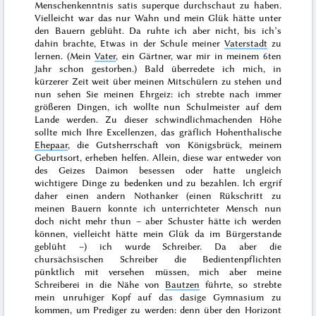
Menschenkenntnis
satis superque
durchschaut zu haben.
Vielleicht war das nur Wahn und mein Glük hätte unter
den Bauern geblüht. Da ruhte ich aber nicht, bis ich’s
dahin brachte, Etwas in der Schule meiner
Vaterstadt
zu
lernen. (Mein
Vater
, ein Gärtner, war mir in meinem
6ten
Jahr
schon gestorben.) Bald überredete ich mich, in
kürzerer Zeit weit über meinen Mitschülern zu stehen und
nun sehen Sie meinen Ehrgeiz: ich strebte nach immer
größeren Dingen, ich wollte nun Schulmeister auf dem
Lande werden. Zu dieser schwindlichmachenden Höhe
sollte mich Ihre Excellenzen, das gräflich Hohenthalische
Ehepaar
, die Gutsherrschaft von Königsbrück, meinem
Geburtsort, erheben helfen. Allein, diese war entweder von
des Geizes Daimon besessen oder hatte ungleich
wichtigere Dinge zu bedenken und zu bezahlen. Ich ergrif
daher einen andern Nothanker (einen Rükschritt zu
meinen Bauern konnte ich unterrichteter Mensch nun
doch nicht mehr thun – aber
Schuster hätte ich werden
können, vielleicht hätte mein Glük da im Bürgerstande
geblüht –) ich wurde Schreiber. Da aber die
chursächsischen Schreiber die Bedientenpflichten
pünktlich mit versehen müssen, mich aber meine
Schreiberei in die Nähe von
Bautzen
führte, so strebte
mein unruhiger Kopf auf das dasige Gymnasium zu
kommen, um Prediger zu werden: denn über den Horizont