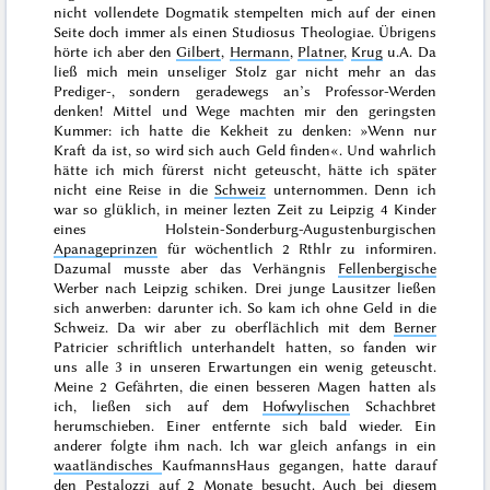
nicht vollendete Dogmatik stempelten mich auf der einen
Seite doch immer als einen
Studiosus Theologiae
. Übrigens
hörte ich aber den
Gilbert
,
Hermann
,
Platner
,
Krug
u.A. Da
ließ mich mein unseliger Stolz gar nicht mehr an das
Prediger-, sondern geradewegs an’s Professor-Werden
denken! Mittel
und Wege machten mir den geringsten
Kummer: ich hatte die Kekheit zu denken: »
Wenn nur
Kraft da ist, so wird sich auch Geld finden
«. Und wahrlich
hätte ich mich fürerst nicht geteuscht, hätte ich später
nicht eine Reise in die
Schweiz
unternommen. Denn ich
war so glüklich, in meiner lezten Zeit zu Leipzig 4 Kinder
eines Holstein-Sonderburg-Augustenburgischen
Apanageprinzen
für wöchentlich 2 Rthlr zu informiren.
Dazumal musste aber das Verhängnis
Fellenbergische
Werber nach Leipzig schiken. Drei junge Lausitzer ließen
sich anwerben: darunter ich. So kam ich ohne Geld in die
Schweiz. Da wir aber zu oberflächlich mit dem
Berner
Patricier schriftlich unterhandelt hatten, so fanden wir
uns alle 3 in unseren Erwartungen ein wenig geteuscht.
Meine 2 Gefährten, die einen besseren Magen hatten als
ich, ließen sich auf dem
Hofwylischen
Schachbret
herumschieben. Einer entfernte sich bald wieder. Ein
anderer folgte ihm nach. Ich war gleich anfangs in ein
waatländisches
KaufmannsHaus gegangen, hatte darauf
den
Pestalozzi
auf 2 Monate besucht. Auch bei diesem