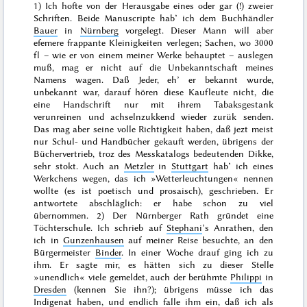
1) Ich hofte von der Herausgabe eines oder gar (!) zweier
Schriften. Beide Manuscripte hab’ ich dem Buchhändler
Bauer
in
Nürnberg
vorgelegt. Dieser Mann will aber
efemere frappante Kleinigkeiten verlegen; Sachen, wo 3000
fl – wie er von einem meiner Werke behauptet – auslegen
muß, mag er nicht auf die Unbekanntschaft meines
Namens wagen. Daß Jeder, eh’ er bekannt wurde,
unbekannt war, darauf hören diese Kaufleute nicht, die
eine Handschrift nur mit ihrem Tabaksgestank
verunreinen und achselnzukkend wieder zurük senden.
Das mag aber seine volle Richtigkeit haben, daß jezt meist
nur Schul- und Handbücher gekauft werden, übrigens der
Büchervertrieb, troz des Messkatalogs bedeutenden Dikke,
sehr stokt. Auch an
Metzler
in
Stuttgart
hab’ ich eines
Werkchens wegen, das ich »Wetterleuchtungen« nennen
wollte (es ist poetisch und prosaisch), geschrieben. Er
antwortete abschläglich: er habe schon zu viel
übernommen. 2) Der Nürnberger Rath gründet eine
Töchterschule. Ich schrieb auf
Stephani
’s Anrathen, den
ich in
Gunzenhausen
auf meiner Reise besuchte, an den
Bürgermeister
Binder
. In einer Woche drauf ging ich zu
ihm. Er sagte mir, es hätten sich zu dieser Stelle
»
unendlich
« viele gemeldet, auch der berühmte
Philippi
in
Dresden
(kennen Sie ihn?); übrigens müsse ich das
Indigenat haben, und endlich falle ihm ein, daß ich als