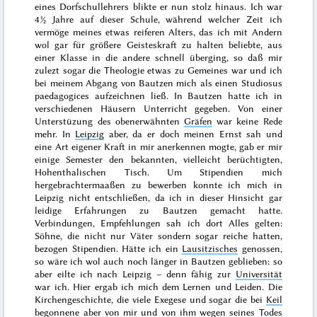
eines Dorfschullehrers blikte er nun stolz hinaus. Ich war
4½ Jahre auf dieser Schule, während welcher Zeit ich
vermöge meines etwas reiferen Alters, das ich mit Andern
wol gar für größere Geisteskraft zu halten beliebte, aus
einer Klasse in die andere schnell überging, so daß mir
zulezt sogar die Theologie etwas zu Gemeines war und ich
bei meinem Abgang von Bautzen mich als einen
Studiosus
paedagogices
aufzeichnen ließ. In Bautzen hatte ich in
verschiedenen Häusern Unterricht gegeben. Von einer
Unterstüzung des obenerwähnten
Gräfen
war keine Rede
mehr. In
Leipzig
aber, da er doch meinen Ernst sah und
eine Art eigener Kraft in mir anerkennen mogte, gab er mir
einige Semester den bekannten, vielleicht berüchtigten,
Hohenthalischen Tisch. Um Stipendien mich
hergebrachtermaaßen zu bewerben konnte ich mich in
Leipzig nicht entschließen, da ich in dieser Hinsicht gar
leidige Erfahrungen zu Bautzen gemacht hatte.
Verbindungen, Empfehlungen sah ich dort Alles gelten:
Söhne, die nicht nur Väter sondern sogar reiche hatten,
bezogen Stipendien. Hätte ich ein
Lausitzisches
genossen,
so wäre ich wol auch noch länger in Bautzen geblieben: so
aber eilte ich nach Leipzig – denn fähig zur
Universität
war ich. Hier ergab ich mich dem Lernen und Leiden. Die
Kirchengeschichte, die viele Exegese und sogar die bei
Keil
begonnene aber von mir und von ihm wegen seines
Todes