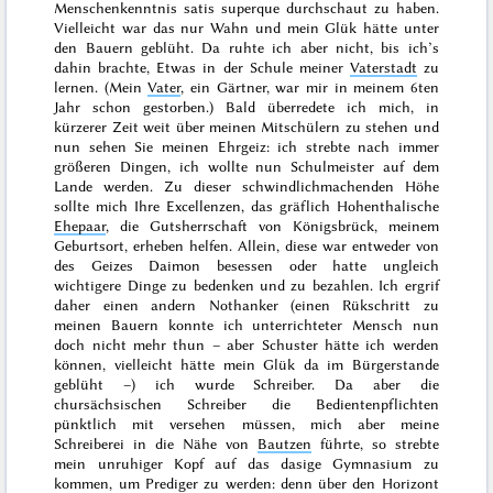
Menschenkenntnis
satis superque
durchschaut zu haben.
Vielleicht war das nur Wahn und mein Glük hätte unter
den Bauern geblüht. Da ruhte ich aber nicht, bis ich’s
dahin brachte, Etwas in der Schule meiner
Vaterstadt
zu
lernen. (Mein
Vater
, ein Gärtner, war mir in meinem
6ten
Jahr
schon gestorben.) Bald überredete ich mich, in
kürzerer Zeit weit über meinen Mitschülern zu stehen und
nun sehen Sie meinen Ehrgeiz: ich strebte nach immer
größeren Dingen, ich wollte nun Schulmeister auf dem
Lande werden. Zu dieser schwindlichmachenden Höhe
sollte mich Ihre Excellenzen, das gräflich Hohenthalische
Ehepaar
, die Gutsherrschaft von Königsbrück, meinem
Geburtsort, erheben helfen. Allein, diese war entweder von
des Geizes Daimon besessen oder hatte ungleich
wichtigere Dinge zu bedenken und zu bezahlen. Ich ergrif
daher einen andern Nothanker (einen Rükschritt zu
meinen Bauern konnte ich unterrichteter Mensch nun
doch nicht mehr thun – aber
Schuster hätte ich werden
können, vielleicht hätte mein Glük da im Bürgerstande
geblüht –) ich wurde Schreiber. Da aber die
chursächsischen Schreiber die Bedientenpflichten
pünktlich mit versehen müssen, mich aber meine
Schreiberei in die Nähe von
Bautzen
führte, so strebte
mein unruhiger Kopf auf das dasige Gymnasium zu
kommen, um Prediger zu werden: denn über den Horizont