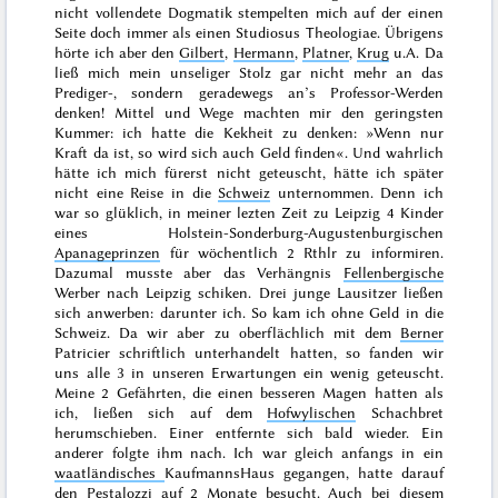
nicht vollendete Dogmatik stempelten mich auf der einen
Seite doch immer als einen
Studiosus Theologiae
. Übrigens
hörte ich aber den
Gilbert
,
Hermann
,
Platner
,
Krug
u.A. Da
ließ mich mein unseliger Stolz gar nicht mehr an das
Prediger-, sondern geradewegs an’s Professor-Werden
denken! Mittel
und Wege machten mir den geringsten
Kummer: ich hatte die Kekheit zu denken: »
Wenn nur
Kraft da ist, so wird sich auch Geld finden
«. Und wahrlich
hätte ich mich fürerst nicht geteuscht, hätte ich später
nicht eine Reise in die
Schweiz
unternommen. Denn ich
war so glüklich, in meiner lezten Zeit zu Leipzig 4 Kinder
eines Holstein-Sonderburg-Augustenburgischen
Apanageprinzen
für wöchentlich 2 Rthlr zu informiren.
Dazumal musste aber das Verhängnis
Fellenbergische
Werber nach Leipzig schiken. Drei junge Lausitzer ließen
sich anwerben: darunter ich. So kam ich ohne Geld in die
Schweiz. Da wir aber zu oberflächlich mit dem
Berner
Patricier schriftlich unterhandelt hatten, so fanden wir
uns alle 3 in unseren Erwartungen ein wenig geteuscht.
Meine 2 Gefährten, die einen besseren Magen hatten als
ich, ließen sich auf dem
Hofwylischen
Schachbret
herumschieben. Einer entfernte sich bald wieder. Ein
anderer folgte ihm nach. Ich war gleich anfangs in ein
waatländisches
KaufmannsHaus gegangen, hatte darauf
den
Pestalozzi
auf 2 Monate besucht. Auch bei diesem