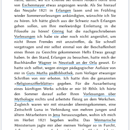
von
Eschenmayer
etwas angezogen wurde. Als Sie hierauf
das Neujahr
1821
in
Erlangen
lasen und im
Frühling
wieder Sommervorlesungen ankündigten, wünschte ich Sie
zu hören. Ich hätte gleich aus der Schweiz nach Erlangen
gehen sollen, um Ihre merkwürdige Einleitung in die
Filosofie zu hören!
Göring
hat die nachgeschriebenen
Vorlesungen
ich habe sie aber noch nicht angerührt, um
nicht Ihnen Fremdes mit anzutreffen, da Sie schnell
vorgetragen und mir selbst einmal von der Beschaffenheit
eines Ihnen zu Gesichte gekommenen Hefts Etwas gesagt
haben. In den Stand,
Erlangen zu besuchen, hatte mich der
Buchhändler
Wagner
in
Neustadt an der Orla
gesezt. Er
hatte sich selbst, wegen einiger pädagogischer Aufsäze von
mir in
Guts Muths
pädBibliothek
, zum Verleger etwaniger
Schriften von mir erboten. Ich hatte ihm die genannten
»
Religionszifferblätter
« gegeben. Für die Ausarbeitung
eines künftigen Werks schikte er mir 50 Rthlr. Ich hörte
den
Sommer
darauf außer Ihren
Vorlesungen über
Mythologie
nichts und arbeitete fleisig an dem Werkchen.
Zugleich waren wir mit einander übereingekommen, eine
Zeitschrift Luna in Verbindung von mehren jungen und
ältern Mitarbeitern in
Jena
herauszugeben, wohin ich mich
im
Herbst 1821
begeben wollte. Das
Weimarische
Ministerium jagte mir aber meinen Verleger so in Furcht,