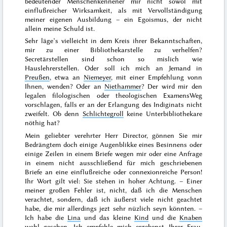
bedeutender Menschenkennener mir nicht sowol mit
einflußreicher Wirksamkeit, als mit Vervollständigung
meiner eigenen Ausbildung – ein Egoismus, der nicht
allein meine Schuld ist.
Sehr läge’s vielleicht in dem Kreis ihrer Bekanntschaften,
mir zu einer Bibliothekarstelle zu verhelfen?
Secretärstellen sind schon so mislich wie
Hauslehrerstellen. Oder soll ich mich an Jemand in
Preußen
, etwa an
Niemeyer
, mit einer Empfehlung vonn
Ihnen, wenden? Oder an
Niethammer
? Der wird mir den
legalen filologischen oder theologischen ExamensWeg
vorschlagen, falls er an der Erlangung des Indiginats nicht
zweifelt. Ob denn
Schlichtegroll
keine Unterbibliothekare
nöthig hat?
Mein geliebter verehrter Herr Director, gönnen Sie mir
Bedrängtem doch einige Augenblikke eines Besinnens oder
einige Zeilen in einem Briefe wegen mir oder eine Anfrage
in einem nicht ausschließend für mich geschriebenen
Briefe an eine einflußreiche oder connexionreiche Person!
Ihr Wort gilt viel: Sie stehen in hoher Achtung. – Einer
meiner großen Fehler ist, nicht, daß ich die Menschen
verachtet, sondern, daß ich äußerst viele nicht geachtet
habe, die mir allerdings jezt sehr nüzlich seyn könnten. –
Ich habe die
Lina
und das kleine
Kind
und die
Knaben
wohl gesehen. Ich empfehle mich ergebenst Ihrer
Frau
.