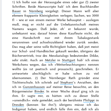
1) Ich hofte von der Herausgabe eines oder gar (!) zweier
Schriften. Beide Manuscripte hab’ ich dem Buchhändler
Bauer
in
Nürnberg
vorgelegt. Dieser Mann will aber
efemere frappante Kleinigkeiten verlegen; Sachen, wo 3000
fl – wie er von einem meiner Werke behauptet – auslegen
muß, mag er nicht auf die Unbekanntschaft meines
Namens wagen. Daß Jeder, eh’ er bekannt wurde,
unbekannt war, darauf hören diese Kaufleute nicht, die
eine Handschrift nur mit ihrem Tabaksgestank
verunreinen und achselnzukkend wieder zurük senden.
Das mag aber seine volle Richtigkeit haben, daß jezt meist
nur Schul- und Handbücher gekauft werden, übrigens der
Büchervertrieb, troz des Messkatalogs bedeutenden Dikke,
sehr stokt. Auch an
Metzler
in
Stuttgart
hab’ ich eines
Werkchens wegen, das ich »Wetterleuchtungen« nennen
wollte (es ist poetisch und prosaisch), geschrieben. Er
antwortete abschläglich: er habe schon zu viel
übernommen. 2) Der Nürnberger Rath gründet eine
Töchterschule. Ich schrieb auf
Stephani
’s Anrathen, den
ich in
Gunzenhausen
auf meiner Reise besuchte, an den
Bürgermeister
Binder
. In einer Woche drauf ging ich zu
ihm. Er sagte mir, es hätten sich zu dieser Stelle
»
unendlich
« viele gemeldet, auch der berühmte
Philippi
in
Dresden
(kennen Sie ihn?); übrigens müsse ich das
Indigenat haben, und endlich falle ihm ein, daß ich als