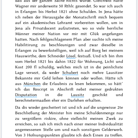
daß aus der ganzen Sache nichts wurde. Gleichwol hatte
Wagner
mir anderweite 50 Rthlr. gesendet. So war ich auch
in Erlangen bis
Herbst 1821
ohne Schulden. In Jena hätte
ich neben der Herausgabe der Monatschrift mich bequem
auf ein akademisches Lehramt vorbereiten wollen, um in
Jena als Privatdocent aufzutreten, wo so viele herrliche
Männer meiner Nation vor mir mit Glük angefangen
hatten. Nach fehlgeschlagenem Plan aber suchte ich meine
Habilitirung zu beschleunigen und zwar dieselbe in
Erlangen zu bewerkstelligen, weil ich auf Borg bei meinem
Hauswirthe, dem Schneider
Lösel
, festsaß. Und ich bin ihm
vom
Herbst 1821 bis dahin 1822
für Wohnung, Licht und
Kost 200 fl schuldig, welches mich izt in die peinlichste
Lage versezt, da weder
Schubert
noch mehre Lausitzer
Bekannte mir Geld leihen können oder wollen. Hätte ich
aus
München
die Erlaubnis zu lesen bekommen, so hätt’
ich das Rescript in Abschrift nebst meiner gedrukten
Disputation
in die
Lausitz
geschikt und
berechnetermaaßen eher ein Darlehen erhalten.
Da dis wieder gescheitert ist und ich auf die ungewisse 2te
Beschließung der Minister hin meine Schuldenmenge nur
zu
vergrößern riskire, ohne vielleicht meinen Zwek zu
erreichen, so sah ich mich nach einer meiner Individualität
angemessenen Stelle um und nach sonstigem Gelderwerb.
Von 3 Hofnungspunkten glaubte ich doch Einen zu treffen.