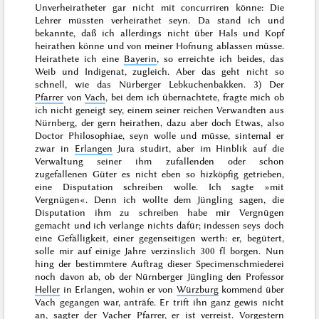
Unverheiratheter gar nicht mit concurriren könne: Die
Lehrer müssten verheirathet seyn. Da stand ich und
bekannte, daß ich allerdings nicht über Hals und Kopf
heirathen könne und
von meiner Hofnung ablassen müsse.
Heirathete ich eine
Bayerin
, so erreichte ich beides, das
Weib und Indigenat, zugleich. Aber das geht nicht so
schnell, wie das Nürberger Lebkuchenbakken. 3) Der
Pfarrer
von
Vach
, bei dem ich übernachtete, fragte mich ob
ich nicht geneigt sey, einem seiner reichen Verwandten aus
Nürnberg, der gern heirathen, dazu aber doch Etwas, also
Doctor Philosophiae
, seyn wolle und müsse, sintemal er
zwar in
Erlangen
Jura studirt, aber im Hinblik auf die
Verwaltung seiner ihm zufallenden oder schon
zugefallenen Güter es nicht eben so hizköpfig getrieben,
eine Disputation schreiben wolle. Ich sagte »mit
Vergnügen«. Denn ich wollte dem Jüngling sagen, die
Disputation ihm zu schreiben habe mir Vergnügen
gemacht und ich verlange nichts dafür; indessen seys doch
eine Gefälligkeit, einer gegenseitigen werth: er, begütert,
solle mir auf einige Jahre verzinslich 300 fl borgen. Nun
hing der bestimmtere Auftrag dieser Specimenschmiederei
noch davon ab, ob der Nürnberger Jüngling den Professor
Heller
in Erlangen, wohin er von
Würzburg
kommend über
Vach gegangen war, anträfe. Er trift ihn ganz gewis nicht
an, sagter der Vacher Pfarrer, er ist verreist.
Vorgestern