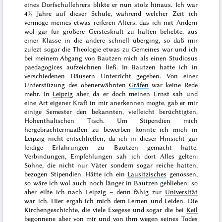
eines Dorfschullehrers blikte er nun stolz hinaus. Ich war
4½ Jahre auf dieser Schule, während welcher Zeit ich
vermöge meines etwas reiferen Alters, das ich mit Andern
wol gar für größere Geisteskraft zu halten beliebte, aus
einer Klasse in die andere schnell überging, so daß mir
zulezt sogar die Theologie etwas zu Gemeines war und ich
bei meinem Abgang von Bautzen mich als einen
Studiosus
paedagogices
aufzeichnen ließ. In Bautzen hatte ich in
verschiedenen Häusern Unterricht gegeben. Von einer
Unterstüzung des obenerwähnten
Gräfen
war keine Rede
mehr. In
Leipzig
aber, da er doch meinen Ernst sah und
eine Art eigener Kraft in mir anerkennen mogte, gab er mir
einige Semester den bekannten, vielleicht berüchtigten,
Hohenthalischen Tisch. Um Stipendien mich
hergebrachtermaaßen zu bewerben konnte ich mich in
Leipzig nicht entschließen, da ich in dieser Hinsicht gar
leidige Erfahrungen zu Bautzen gemacht hatte.
Verbindungen, Empfehlungen sah ich dort Alles gelten:
Söhne, die nicht nur Väter sondern sogar reiche hatten,
bezogen Stipendien. Hätte ich ein
Lausitzisches
genossen,
so wäre ich wol auch noch länger in Bautzen geblieben: so
aber eilte ich nach Leipzig – denn fähig zur
Universität
war ich. Hier ergab ich mich dem Lernen und Leiden. Die
Kirchengeschichte, die viele Exegese und sogar die bei
Keil
begonnene aber von mir und von ihm wegen seines
Todes