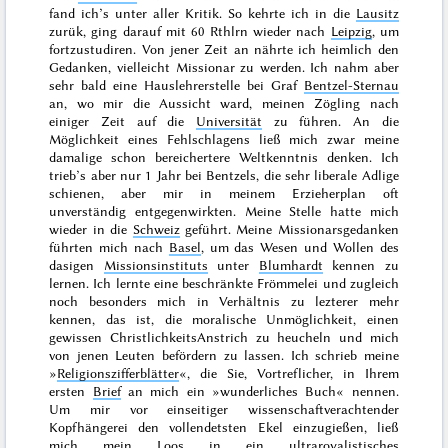
fand ich’s unter aller Kritik. So kehrte ich in die
Lausitz
zurük, ging darauf mit 60 Rthlrn wieder nach
Leipzig
, um
fortzustudiren. Von jener Zeit an nährte ich heimlich den
Gedanken, vielleicht Missionar zu werden. Ich nahm aber
sehr bald eine Hauslehrerstelle bei Graf
Bentzel-Sternau
an, wo mir die Aussicht ward, meinen Zögling nach
einiger Zeit auf die
Universität
zu führen. An die
Möglichkeit eines Fehlschlagens ließ mich zwar meine
damalige schon bereichertere Weltkenntnis denken. Ich
trieb’s aber nur 1 Jahr bei Bentzels, die sehr liberale Adlige
schienen, aber mir in meinem Erzieherplan oft
unverständig entgegenwirkten. Meine Stelle hatte mich
wieder in die
Schweiz
geführt. Meine Missionarsgedanken
führten mich nach
Basel
, um das Wesen und Wollen des
dasigen
Missionsinstituts
unter
Blumhardt
kennen zu
lernen. Ich lernte eine beschränkte Frömmelei und zugleich
noch besonders
mich
in Verhältnis zu lezterer mehr
kennen, das ist, die moralische Unmöglichkeit, einen
gewissen ChristlichkeitsAnstrich zu heucheln und mich
von jenen Leuten befördern zu lassen. Ich schrieb meine
»
Religionszifferblätter
«,
die Sie, Vortreflicher, in Ihrem
ersten
Brief
an mich ein »
wunderliches Buch
« nennen.
Um mir vor einseitiger wissenschaftverachtender
Kopfhängerei den vollendetsten Ekel einzugießen, ließ
mich mein Loos in ein ultraroyalistisches