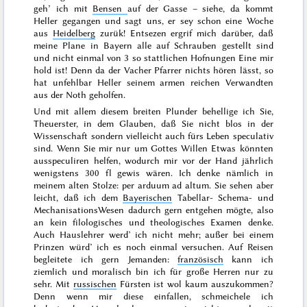
geh’ ich mit
Bensen
auf der Gasse – siehe, da kommt
Heller gegangen und sagt uns, er sey schon eine Woche
aus
Heidelberg
zurük! Entsezen ergrif mich darüber, daß
meine Plane in Bayern alle auf Schrauben gestellt sind
und nicht einmal von 3 so stattlichen Hofnungen Eine mir
hold ist! Denn da der Vacher Pfarrer nichts hören lässt, so
hat unfehlbar Heller seinem armen reichen Verwandten
aus der Noth geholfen.
Und mit allem diesem breiten Plunder behellige ich Sie,
Theuerster, in dem Glauben, daß Sie nicht blos in der
Wissenschaft sondern vielleicht auch fürs Leben speculativ
sind. Wenn Sie mir nur um Gottes Willen Etwas könnten
ausspeculiren helfen, wodurch mir vor der Hand jährlich
wenigstens 300 fl
gewis wären. Ich denke nämlich in
meinem alten Stolze:
per arduum ad altum
. Sie sehen aber
leicht, daß ich dem
Bayerischen
Tabellar- Schema- und
MechanisationsWesen dadurch gern entgehen mögte, also
an kein filologisches und theologisches Examen denke.
Auch Hauslehrer werd’ ich nicht mehr; außer bei einem
Prinzen würd’ ich es noch einmal versuchen. Auf Reisen
begleitete ich gern Jemanden:
französisch
kann ich
ziemlich und moralisch bin ich für große Herren nur zu
sehr. Mit
russischen
Fürsten ist wol kaum auszukommen?
Denn wenn mir diese einfallen, schmeichele ich