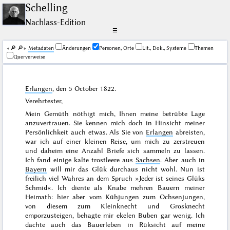
Schelling
Nachlass-Edition
☰
🔎︎
🔎︎
Me­ta­da­ten
Änderungen
Personen, Orte
Lit., Dok., Systeme
Themen
Querverweise
Erlangen
, den
5 October 1822
.
Verehrtester,
Mein Gemüth nöthigt mich, Ihnen meine betrübte Lage
anzuvertrauen. Sie kennen mich doch in Hinsicht meiner
Persönlichkeit auch etwas. Als Sie von
Erlangen
abreisten,
war ich auf einer kleinen Reise, um mich zu zerstreuen
und daheim eine Anzahl Briefe sich sammeln zu lassen.
Ich fand einige kalte trostleere aus
Sachsen
. Aber auch in
Bayern
will mir das Glük durchaus nicht wohl. Nun ist
freilich viel Wahres an dem Spruch »
Jeder ist seines Glüks
Schmid
«. Ich diente als Knabe mehren Bauern meiner
Heimath: hier aber vom Kühjungen zum Ochsenjungen,
von diesem zum Kleinknecht und Grosknecht
emporzusteigen, behagte mir ekelen Buben gar wenig. Ich
dachte auch das Bauerleben in Rüksicht auf meine