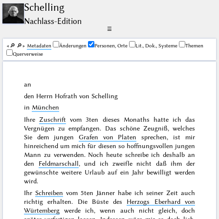
Schelling
Nachlass-Edition
☰
🔎︎
🔎︎
Me­ta­da­ten
Änderungen
Personen, Orte
Lit., Dok., Systeme
Themen
Querverweise
an
den Herrn Hofrath von Schelling
in
München
Ihre
Zuschrift
vom
3ten dieses Monaths
hatte ich das
Vergnügen zu empfangen. Das schöne Zeugniß, welches
Sie dem jungen
Grafen von Platen
sprechen, ist mir
hinreichend um mich für diesen so hoffnungsvollen jungen
Mann zu verwenden. Noch heute schreibe ich deshalb an
den
Feldmarschall
, und ich zweifle nicht daß ihm der
gewünschte weitere Urlaub auf ein Jahr bewilligt werden
wird.
Ihr
Schreiben
vom
5ten Jänner
habe ich seiner Zeit auch
richtig erhalten. Die Büste des
Herzogs Eberhard von
Würtemberg
werde ich, wenn auch nicht gleich, doch
später verfertigen lassen. Indessen wäre mir es doch lieb,