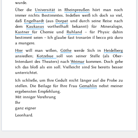
wurde.
Über die
Universität
in
Rheinpreußen
hört man noch
immer nichts Bestimmtes. Indeßen weiß ich doch so viel,
daß
Engelhardt
(aus
Dorpat
und durch seine Reise nach
dem
Kaukasus
vortheilhaft bekannt) für Mineralogie,
Kastner
für Chemie und
Ruhland
– für Physic dahin
bestimmt
seien
– Ich glaube fast
trovaròn il becco più duro
a mungere
.
Hier
will man wißen,
Göthe
werde Sich in
Heidelberg
ansiedlen;
Kotzebue
soll
von seiner Stelle (als Ober-
Intendant des Theaters) nach
Weimar
kommen. Doch gebe
ich das bloß als ein
soll
. Vielleicht sind Sie bereits besser
unterrichtet.
Ich schließe, um Ihre Gedult nicht länger auf die Probe zu
stellen. Die Beilage für Ihre Frau
Gemahlin
nebst meiner
ergebensten Empfehlung.
Mit inniger Verehrung
Ihr
ganz eigner
Leonhard.