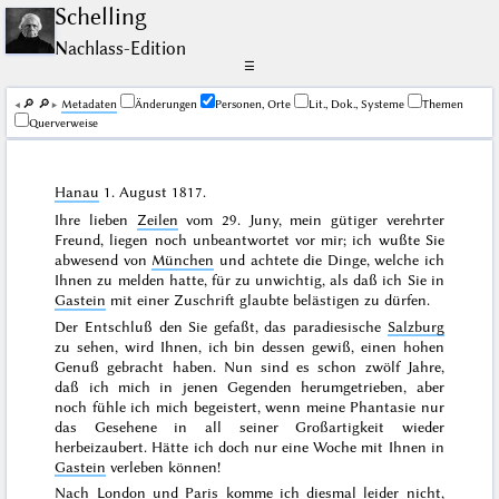
Schelling
Nachlass-Edition
☰
🔎︎
🔎︎
Me­ta­da­ten
Änderungen
Personen, Orte
Lit., Dok., Systeme
Themen
Querverweise
Hanau
1. August 1817
.
Ihre lieben
Zeilen
vom
29. Juny
, mein gütiger verehrter
Freund, liegen noch unbeantwortet vor mir; ich wußte Sie
abwesend von
München
und achtete die Dinge, welche ich
Ihnen zu melden hatte, für zu unwichtig, als daß ich Sie in
Gastein
mit einer Zuschrift glaubte belästigen zu dürfen.
Der Entschluß den Sie gefaßt, das paradiesische
Salzburg
zu sehen, wird Ihnen, ich bin dessen gewiß, einen hohen
Genuß gebracht haben. Nun sind es schon
zwölf Jahre
,
daß ich mich in jenen Gegenden herumgetrieben, aber
noch fühle ich mich begeistert, wenn meine Phantasie nur
das Gesehene in all seiner Großartigkeit wieder
herbeizaubert. Hätte ich doch nur eine Woche mit Ihnen in
Gastein
verleben können!
Nach
London
und
Paris
komme ich diesmal leider nicht,