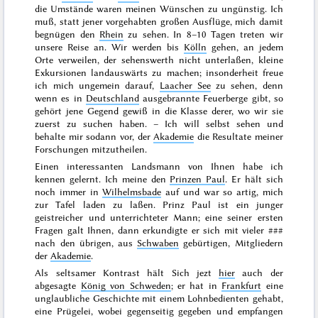
die Umstände waren meinen Wünschen zu ungünstig. Ich
muß, statt jener vorgehabten großen Ausflüge, mich damit
begnügen den
Rhein
zu sehen. In 8–10 Tagen treten wir
unsere Reise an. Wir werden bis
Kölln
gehen, an jedem
Orte verweilen, der sehenswerth nicht unterlaßen, kleine
Exkursionen
landauswärts
zu machen; insonderheit freue
ich mich ungemein darauf,
Laacher See
zu sehen, denn
wenn es in
Deutschland
ausgebrannte Feuerberge gibt, so
gehört jene Gegend gewiß in die Klasse derer, wo wir sie
zuerst zu suchen haben. – Ich will selbst sehen und
behalte mir sodann vor, der
Akademie
die Resultate meiner
Forschungen mitzutheilen.
Einen interessanten Landsmann von Ihnen habe ich
kennen gelernt. Ich meine den
Prinzen Paul
. Er hält sich
noch immer in
Wilhelmsbade
auf und war so artig, mich
zur
Tafel laden zu laßen. Prinz Paul ist ein
junger
geistreicher und unterrichteter Mann; eine seiner ersten
Fragen galt Ihnen, dann erkundigte er sich mit vieler
###
nach den übrigen, aus
Schwaben
gebürtigen, Mitgliedern
der
Akademie
.
Als seltsamer Kontrast hält Sich jezt
hier
auch der
abgesagte
König von Schweden
; er hat in
Frankfurt
eine
unglaubliche Geschichte mit einem
Lohnbedienten
gehabt,
eine Prügelei, wobei gegenseitig gegeben und empfangen