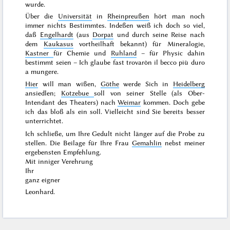
wurde.
Über die
Universität
in
Rheinpreußen
hört man noch
immer nichts Bestimmtes. Indeßen weiß ich doch so viel,
daß
Engelhardt
(aus
Dorpat
und durch seine Reise nach
dem
Kaukasus
vortheilhaft bekannt) für Mineralogie,
Kastner
für Chemie und
Ruhland
– für Physic dahin
bestimmt
seien
– Ich glaube fast
trovaròn il becco più duro
a mungere
.
Hier
will man wißen,
Göthe
werde Sich in
Heidelberg
ansiedlen;
Kotzebue
soll
von seiner Stelle (als Ober-
Intendant des Theaters) nach
Weimar
kommen. Doch gebe
ich das bloß als ein
soll
. Vielleicht sind Sie bereits besser
unterrichtet.
Ich schließe, um Ihre Gedult nicht länger auf die Probe zu
stellen. Die Beilage für Ihre Frau
Gemahlin
nebst meiner
ergebensten Empfehlung.
Mit inniger Verehrung
Ihr
ganz eigner
Leonhard.