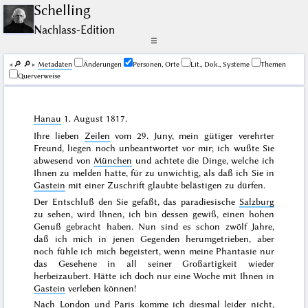
Schelling
Nachlass-Edition
☰
🔎︎
🔎︎
Me­ta­da­ten
Änderungen
Personen, Orte
Lit., Dok., Systeme
Themen
Querverweise
Hanau
1. August 1817
.
Ihre lieben
Zeilen
vom
29. Juny
, mein gütiger verehrter
Freund, liegen noch unbeantwortet vor mir; ich wußte Sie
abwesend von
München
und achtete die Dinge, welche ich
Ihnen zu melden hatte, für zu unwichtig, als daß ich Sie in
Gastein
mit einer Zuschrift glaubte belästigen zu dürfen.
Der Entschluß den Sie gefaßt, das paradiesische
Salzburg
zu sehen, wird Ihnen, ich bin dessen gewiß, einen hohen
Genuß gebracht haben. Nun sind es schon
zwölf Jahre
,
daß ich mich in jenen Gegenden herumgetrieben, aber
noch fühle ich mich begeistert, wenn meine Phantasie nur
das Gesehene in all seiner Großartigkeit wieder
herbeizaubert. Hätte ich doch nur eine Woche mit Ihnen in
Gastein
verleben können!
Nach
London
und
Paris
komme ich diesmal leider nicht,