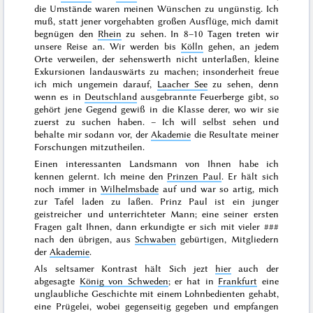
die Umstände waren meinen Wünschen zu ungünstig. Ich
muß, statt jener vorgehabten großen Ausflüge, mich damit
begnügen den
Rhein
zu sehen. In 8–10 Tagen treten wir
unsere Reise an. Wir werden bis
Kölln
gehen, an jedem
Orte verweilen, der sehenswerth nicht unterlaßen, kleine
Exkursionen
landauswärts
zu machen; insonderheit freue
ich mich ungemein darauf,
Laacher See
zu sehen, denn
wenn es in
Deutschland
ausgebrannte Feuerberge gibt, so
gehört jene Gegend gewiß in die Klasse derer, wo wir sie
zuerst zu suchen haben. – Ich will selbst sehen und
behalte mir sodann vor, der
Akademie
die Resultate meiner
Forschungen mitzutheilen.
Einen interessanten Landsmann von Ihnen habe ich
kennen gelernt. Ich meine den
Prinzen Paul
. Er hält sich
noch immer in
Wilhelmsbade
auf und war so artig, mich
zur
Tafel laden zu laßen. Prinz Paul ist ein
junger
geistreicher und unterrichteter Mann; eine seiner ersten
Fragen galt Ihnen, dann erkundigte er sich mit vieler
###
nach den übrigen, aus
Schwaben
gebürtigen, Mitgliedern
der
Akademie
.
Als seltsamer Kontrast hält Sich jezt
hier
auch der
abgesagte
König von Schweden
; er hat in
Frankfurt
eine
unglaubliche Geschichte mit einem
Lohnbedienten
gehabt,
eine Prügelei, wobei gegenseitig gegeben und empfangen