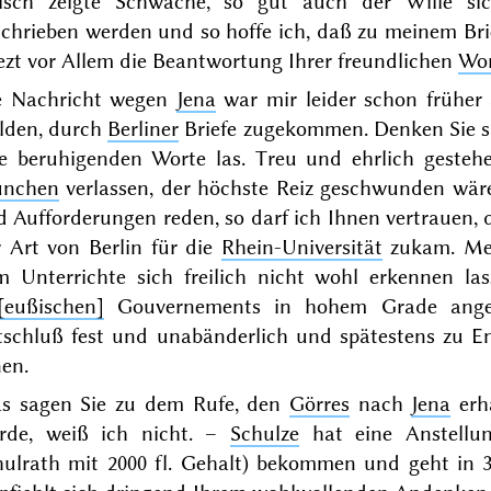
eisch zeigte Schwäche, so gut auch der Wille si
chrieben werden und so hoffe ich, daß zu meinem Brief
ezt vor Allem die Beantwortung Ihrer freundlichen
Wor
e Nachricht wegen
Jena
war mir leider schon früher 
lden, durch
Berliner
Briefe zugekommen. Denken Sie sic
re beruhigenden Worte las. Treu und ehrlich gesteh
nchen
verlassen, der höchste Reiz geschwunden wär
 Aufforderungen reden, so darf ich Ihnen vertrauen,
r Art von Berlin für die
Rhein-Universität
zukam.
Me
m Unterrichte sich freilich nicht wohl erkennen la
[eußischen]
Gouvernements in hohem Grade angez
tschluß fest und unabänderlich und spätestens zu
E
en.
s sagen Sie zu dem Rufe, den
Görres
nach
Jena
erh
rde, weiß ich nicht. –
Schulze
hat eine Anstellu
hulrath mit 2000 fl. Gehalt) bekommen und geht in 