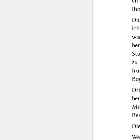
em
Ih
Di
ic
wi
be
St
zu
fr
Bo
Dr
be
Mi
Be
Die
We