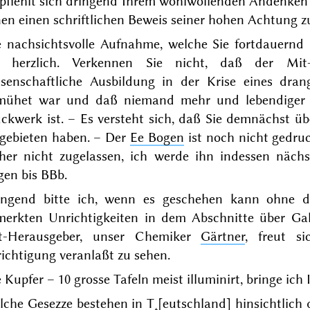
pfiehlt sich dringend Ihrem wohlwollenden Andenken 
nen einen schriftlichen Beweis seiner hohen Achtung 
e nachsichtsvolle Aufnahme, welche Sie fortdauernd
h herzlich.
Verkennen
Sie nicht, daß der Mit-V
ssenschaftliche Ausbildung in der Krise eines dra
mühet war und daß niemand mehr und lebendiger al
ückwerk ist. – Es versteht sich, daß Sie demnächst
 gebieten haben. – Der
Ee Bogen
ist noch nicht gedru
üher nicht zugelassen, ich werde ihn indessen
nächs
gen bis BBb.
ingend bitte ich, wenn es geschehen kann ohne da
merkten Unrichtigkeiten in dem Abschnitte über Ga
t-Herausgeber, unser Chemiker
Gärtner
, freut s
richtigung
veranlaßt zu sehen.
 Kupfer – 10 grosse Tafeln meist illuminirt, bringe ic
lche Gesezze bestehen in
T˖[eutschland]
hinsichtlich 