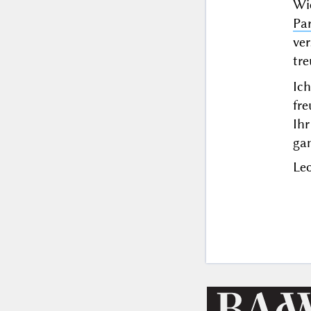
Wi
Par
ve
tr
Ic
fr
Ihr
ga
Le