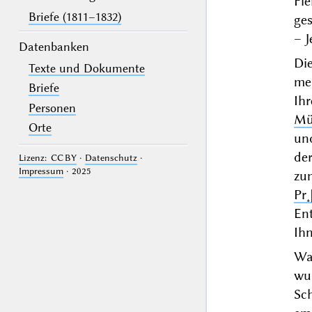
Fl
Briefe (1811–1832)
ges
– J
Datenbanken
Di
Texte und Dokumente
me
Briefe
Ih
Personen
Mü
Orte
und
de
Lizenz: CC BY
·
Datenschutz
·
Impressum
· 2025
zu
Pr˖
En
Ihn
Wa
wu
Sc