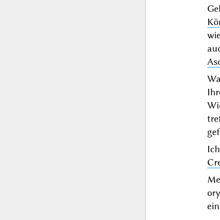
Ge
Kö
wi
au
As
Wa
Ih
Wi
tre
ge
Ic
Cr
M
or
ei