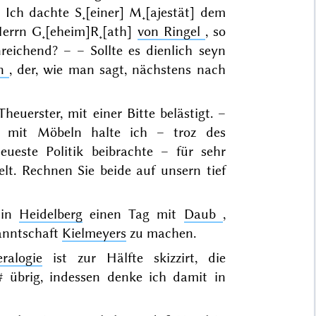
Ich dachte S˖[einer] M˖[ajestät] dem
errn G˖[eheim]R˖[ath]
von Ringel
, so
reichend? – – Sollte es dienlich seyn
en
, der, wie man sagt, nächstens nach
Theuerster, mit einer Bitte belästigt. –
s mit Möbeln halte ich – troz des
eueste Politik beibrachte – für sehr
lt. Rechnen Sie beide auf unsern tief
 in
Heidelberg
einen Tag mit
Daub
,
anntschaft
Kielmeyers
zu machen.
alogie
ist zur Hälfte skizzirt, die
#
übrig, indessen denke ich damit in