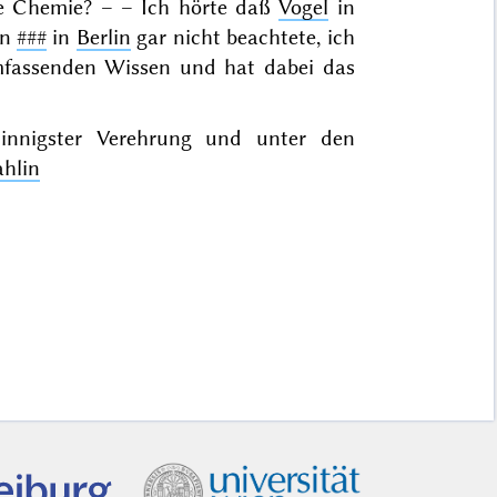
die Chemie? – – Ich hörte daß
Vogel
in
an
###
in
Berlin
gar nicht beachtete, ich
umfassenden Wissen
und hat dabei das
 innigster Verehrung und unter den
hlin