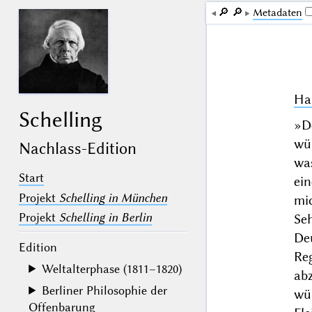
🔎︎
🔎︎
Me­ta­da­ten
Ha
Schelling
»
D
wün
Nachlass-Edition
wa
Start
ei
Projekt
Schelling in München
mi
Projekt
Schelling in Berlin
Se
De
Edition
Re
Weltalterphase (1811–1820)
ab
Berliner Philosophie der
wü
Offenbarung