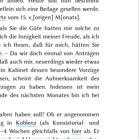
ch anließ. Heute soll nun bestimmt
lein sich eine Beilage gesellen werde.
te
vom
15. v˖[origen] M[onats]
.
als Sie die Güte hatten mir solche zu
h die Innigkeit meiner Freude, als ich
e ich Ihnen, daß für mich, hätten
Sie
e. – Da wir doch einmal von Anträgen
 daß auch mir, neuerdings wieder etwas
in Kabinet dessen besondere Vorzüge
ssen, scheint die Aufmerksamkeit des
ogen zu haben. Indessen ist mein
nde des nächsten Monates
bin ich bei
alten haben soll? Ob er angenommen
ng in
Koblenz
(als Konsistorial- und
3–4 Wochen gleichfalls von
hier
ab. Er