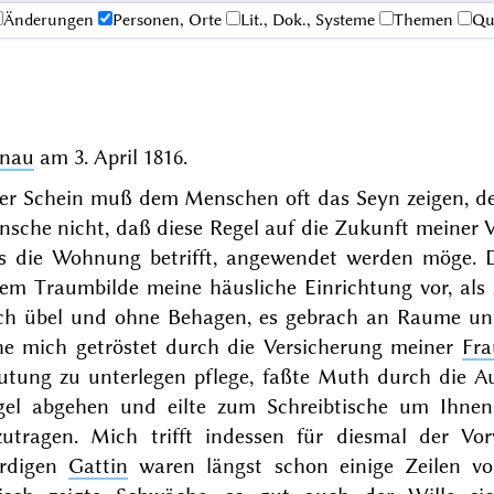
Änderungen
Personen, Orte
Lit., Dok., Systeme
Themen
Qu
nau
am
3. April 1816
.
er Schein muß dem Menschen oft das Seyn zeigen, d
sche nicht, daß diese Regel auf die Zukunft meiner V
s die Wohnung betrifft, angewendet werden möge. D
nem Traumbilde meine häusliche Einrichtung vor, als 
ch übel und ohne Behagen, es gebrach an Raume un
he mich getröstet durch die Versicherung meiner
Fra
utung zu unterlegen pflege, faßte Muth durch die Au
gel abgehen und eilte zum Schreibtische um Ihnen,
zutragen. Mich trifft indessen für diesmal der Vor
rdigen
Gattin
waren längst schon einige Zeilen vo