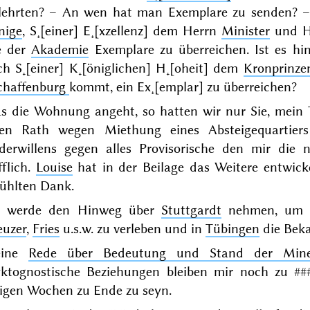
lehrten? – An wen hat man Exemplare zu senden? – 
nige
, S˖[einer] E˖[xzellenz] dem Herrn
Minister
und H
e der
Akademie
Exemplare zu überreichen. Ist es hin
ch S˖[einer] K˖[öniglichen] H˖[oheit] dem
Kronprinz
chaffenburg
kommt, ein Ex˖[emplar] zu überreichen?
s die Wohnung angeht, so hatten wir
nur Sie
, mein 
ren Rath wegen Miethung eines Absteigequartier
derwillens gegen alles Provisorische den mir die n
fflich.
Louise
hat in der Beilage das Weitere entwicke
fühlten Dank.
h werde den Hinweg über
Stuttgardt
nehmen, um
euzer
,
Fries
u.s.w. zu verleben und in
Tübingen
die Bek
eine
Rede über Bedeutung und Stand der Miner
yktognostische Beziehungen bleiben mir noch zu
##
nigen Wochen zu Ende zu seyn.