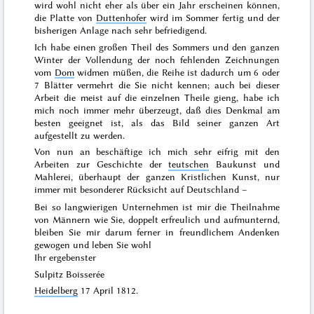
wird wohl nicht eher als über ein Jahr erscheinen können,
die Platte von
Duttenhofer
wird im
Sommer
fertig und der
bisherigen Anlage nach
sehr befriedigend.
Ich habe einen großen Theil des
Sommers
und den ganzen
Winter
der Vollendung der noch fehlenden Zeichnungen
vom
Dom
widmen müßen, die Reihe ist dadurch um 6 oder
7 Blätter vermehrt die Sie nicht kennen; auch bei dieser
Arbeit die meist auf die einzelnen Theile gieng, habe ich
mich noch immer mehr überzeugt, daß dies Denkmal am
besten geeignet ist, als das Bild seiner ganzen Art
aufgestellt zu werden.
Von nun an beschäftige ich mich sehr eifrig mit den
Arbeiten zur Geschichte der
teutschen
Baukunst und
Mahlerei, überhaupt der ganzen Kristlichen Kunst, nur
immer mit besonderer Rücksicht auf Deutschland –
Bei so langwierigen Unternehmen ist mir die Theilnahme
von Männern wie Sie, doppelt erfreulich und aufmunternd,
bleiben Sie mir darum ferner in freundlichem Andenken
gewogen und leben Sie wohl
Ihr ergebenster
Sulpitz Boisserée
Heidelberg
17 April 1812
.