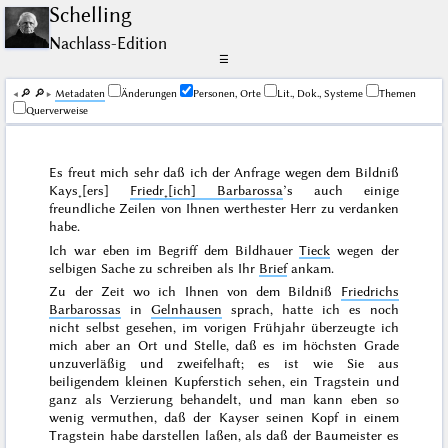
Schelling
Nachlass-Edition
☰
🔎︎
🔎︎
Me­ta­da­ten
Änderungen
Personen, Orte
Lit., Dok., Systeme
Themen
Querverweise
Es freut mich sehr daß ich der Anfrage wegen dem Bildniß
Kays˖[ers]
Friedr˖[ich] Barbarossa
’s auch einige
freundliche Zeilen von Ihnen werthester Herr zu verdanken
habe.
Ich war eben im Begriff dem Bildhauer
Tieck
wegen der
selbigen Sache zu schreiben als Ihr
Brief
ankam.
Zu der Zeit wo ich Ihnen von dem Bildniß
Friedrichs
Barbarossas
in
Gelnhausen
sprach, hatte ich es noch
nicht selbst gesehen, im
vorigen Frühjahr
überzeugte ich
mich aber an Ort und Stelle, daß es im höchsten Grade
unzuverläßig und zweifelhaft; es ist wie Sie aus
beiligendem kleinen Kupferstich sehen, ein Tragstein und
ganz als Verzierung behandelt, und man kann eben so
wenig vermuthen, daß der Kayser seinen Kopf in einem
Tragstein habe darstellen
laßen, als daß der Baumeister es