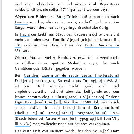
und noch obendrein mit Schränken und Repositoria
verdeckt wären, sie sollen
1711
gemacht worden seyn.
Wegen den Bildern zu
Burg Trifels
müßte man sich nach
Landau
wenden, aber es ist wenig zu hoffen, denn schon
längst waren dort nur sehr geringe
Bruchstüke übrig.
In
Pavia
der Lieblings Stadt des Kaysers möchte vielleicht
mehr zu finden seyn,
Fiorillo
G[e]sch[ich]te der Künste II p
381
erwähnt ein Basrelief an der
Porta Romana zu
Mailand
–
Ob von Münzen viel Aufschluß zu erwarten bezweifle ich,
es müßen dann spätere Medaillen seyn, die nach
Gemälden oder Büsten gegoßen worden.
Bei
Gunther
Ligurinus de rebus gestis Imp˖[eratoris]
Frid˖[erici] recens˖[uit] Rittershusius Tubing[ae] 1598. 8°.
ist ein Bild welches nicht ganz übel, viel
empfehlenswerther scheint aber das beiligende aus den
Icones heroum elogiis illustr˖[atae] a V˖[alentino] Thilone
Ligio Basil˖[eae] Conr[ad]˖ Waldkirch 1589. fol.
welche ich
selber besitze. In dem
Imper˖[atorum] Romanor˖[um]
Libellus c˖[um] imag˖[inibus] Argentor˖[atum] 1526
(Beschrieben bei
Panzer
Annal˖[es] Typograp˖[ici] Tom VI p
III N 737
) mag vielleicht noch ein beßeres vorkommen.
Das erste Heft von meinem
Werk über den Kölln˖[er] Dom