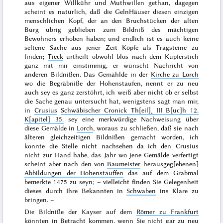
aus eigener Willkühr und Muthwillen gethan, dagegen
scheint es natürlich, daß die GelnHäuser diesen einzigen
menschlichen Kopf, der an den Bruchstücken der alten
Burg übrig geblieben zum Bildniß des mächtigen
Bewohners erhoben haben; und endlich ist es auch keine
seltene Sache aus jener Zeit Köpfe als Tragsteine zu
finden;
Tieck
urtheilt obwohl blos nach dem Kupferstich
ganz mit mir einstimmig, er wünscht Nachricht von
anderen Bildnißen. Das Gemählde in der
Kirche zu Lorch
wo die Begräbniße der Hohenstaufen, nennt er zu neu
auch sey es ganz zerstöhrt, ich weiß aber nicht ob er selbst
die Sache genau untersucht hat, wenigstens sagt man mir,
in
Crusius
Schwäbischer Cronick Th[eil]˖ III B[uc]h 12.
K[apitel] 35.
sey eine merkwürdige Nachweisung über
diese Gemälde in
Lorch
, woraus
zu schließen, daß sie nach
älteren gleichzeitigen Bildnißen gemacht worden, ich
konnte die Stelle nicht nachsehen da ich den Crusius
nicht zur Hand habe, das Jahr wo jene Gemälde verfertigt
scheint aber nach den von
Baumeister
herausgeg[ebenen]
Abbildungen der Hohenstauffen
das auf dem Grabmal
bemerkte
1475
zu seyn; – vielleicht finden Sie Gelegenheit
dieses durch Ihre Bekannten in
Schwaben
ins Klare zu
bringen. –
Die Bildniße der Kayser auf dem
Römer zu Frankfurt
könnten in Betracht kommen, wenn Sie nicht gar zu neu