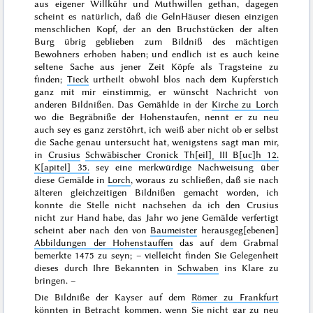
aus eigener Willkühr und Muthwillen gethan, dagegen
scheint es natürlich, daß die GelnHäuser diesen einzigen
menschlichen Kopf, der an den Bruchstücken der alten
Burg übrig geblieben zum Bildniß des mächtigen
Bewohners erhoben haben; und endlich ist es auch keine
seltene Sache aus jener Zeit Köpfe als Tragsteine zu
finden;
Tieck
urtheilt obwohl blos nach dem Kupferstich
ganz mit mir einstimmig, er wünscht Nachricht von
anderen Bildnißen. Das Gemählde in der
Kirche zu Lorch
wo die Begräbniße der Hohenstaufen, nennt er zu neu
auch sey es ganz zerstöhrt, ich weiß aber nicht ob er selbst
die Sache genau untersucht hat, wenigstens sagt man mir,
in
Crusius
Schwäbischer Cronick Th[eil]˖ III B[uc]h 12.
K[apitel] 35.
sey eine merkwürdige Nachweisung über
diese Gemälde in
Lorch
, woraus
zu schließen, daß sie nach
älteren gleichzeitigen Bildnißen gemacht worden, ich
konnte die Stelle nicht nachsehen da ich den Crusius
nicht zur Hand habe, das Jahr wo jene Gemälde verfertigt
scheint aber nach den von
Baumeister
herausgeg[ebenen]
Abbildungen der Hohenstauffen
das auf dem Grabmal
bemerkte
1475
zu seyn; – vielleicht finden Sie Gelegenheit
dieses durch Ihre Bekannten in
Schwaben
ins Klare zu
bringen. –
Die Bildniße der Kayser auf dem
Römer zu Frankfurt
könnten in Betracht kommen, wenn Sie nicht gar zu neu