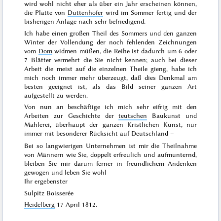
wird wohl nicht eher als über ein Jahr erscheinen können,
die Platte von
Duttenhofer
wird im
Sommer
fertig und der
bisherigen Anlage nach
sehr befriedigend.
Ich habe einen großen Theil des
Sommers
und den ganzen
Winter
der Vollendung der noch fehlenden Zeichnungen
vom
Dom
widmen müßen, die Reihe ist dadurch um 6 oder
7 Blätter vermehrt die Sie nicht kennen; auch bei dieser
Arbeit die meist auf die einzelnen Theile gieng, habe ich
mich noch immer mehr überzeugt, daß dies Denkmal am
besten geeignet ist, als das Bild seiner ganzen Art
aufgestellt zu werden.
Von nun an beschäftige ich mich sehr eifrig mit den
Arbeiten zur Geschichte der
teutschen
Baukunst und
Mahlerei, überhaupt der ganzen Kristlichen Kunst, nur
immer mit besonderer Rücksicht auf Deutschland –
Bei so langwierigen Unternehmen ist mir die Theilnahme
von Männern wie Sie, doppelt erfreulich und aufmunternd,
bleiben Sie mir darum ferner in freundlichem Andenken
gewogen und leben Sie wohl
Ihr ergebenster
Sulpitz Boisserée
Heidelberg
17 April 1812
.