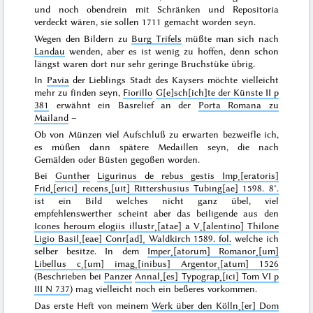
und noch obendrein mit Schränken und Repositoria
verdeckt wären, sie sollen
1711
gemacht worden seyn.
Wegen den Bildern zu
Burg Trifels
müßte man sich nach
Landau
wenden, aber es ist wenig zu hoffen, denn schon
längst waren dort nur sehr geringe
Bruchstüke übrig.
In
Pavia
der Lieblings Stadt des Kaysers möchte vielleicht
mehr zu finden seyn,
Fiorillo
G[e]sch[ich]te der Künste II p
381
erwähnt ein Basrelief an der
Porta Romana zu
Mailand
–
Ob von Münzen viel Aufschluß zu erwarten bezweifle ich,
es müßen dann spätere Medaillen seyn, die nach
Gemälden oder Büsten gegoßen worden.
Bei
Gunther
Ligurinus de rebus gestis Imp˖[eratoris]
Frid˖[erici] recens˖[uit] Rittershusius Tubing[ae] 1598. 8°.
ist ein Bild welches nicht ganz übel, viel
empfehlenswerther scheint aber das beiligende aus den
Icones heroum elogiis illustr˖[atae] a V˖[alentino] Thilone
Ligio Basil˖[eae] Conr[ad]˖ Waldkirch 1589. fol.
welche ich
selber besitze. In dem
Imper˖[atorum] Romanor˖[um]
Libellus c˖[um] imag˖[inibus] Argentor˖[atum] 1526
(Beschrieben bei
Panzer
Annal˖[es] Typograp˖[ici] Tom VI p
III N 737
) mag vielleicht noch ein beßeres vorkommen.
Das erste Heft von meinem
Werk über den Kölln˖[er] Dom