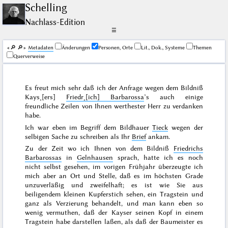
Schelling
Nachlass-Edition
☰
🔎︎
🔎︎
Me­ta­da­ten
Änderungen
Personen, Orte
Lit., Dok., Systeme
Themen
Querverweise
Es freut mich sehr daß ich der Anfrage wegen dem Bildniß
Kays˖[ers]
Friedr˖[ich] Barbarossa
’s auch einige
freundliche Zeilen von Ihnen werthester Herr zu verdanken
habe.
Ich war eben im Begriff dem Bildhauer
Tieck
wegen der
selbigen Sache zu schreiben als Ihr
Brief
ankam.
Zu der Zeit wo ich Ihnen von dem Bildniß
Friedrichs
Barbarossas
in
Gelnhausen
sprach, hatte ich es noch
nicht selbst gesehen, im
vorigen Frühjahr
überzeugte ich
mich aber an Ort und Stelle, daß es im höchsten Grade
unzuverläßig und zweifelhaft; es ist wie Sie aus
beiligendem kleinen Kupferstich sehen, ein Tragstein und
ganz als Verzierung behandelt, und man kann eben so
wenig vermuthen, daß der Kayser seinen Kopf in einem
Tragstein habe darstellen
laßen, als daß der Baumeister es