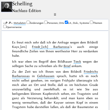
Schelling
Nachlass-Edition
☰
🔎︎
🔎︎
Me­ta­da­ten
Änderungen
Personen, Orte
Lit., Dok., Systeme
Themen
Querverweise
Es freut mich sehr daß ich der Anfrage wegen dem Bildniß
Kays˖[ers]
Friedr˖[ich] Barbarossa
’s auch einige
freundliche Zeilen von Ihnen werthester Herr zu verdanken
habe.
Ich war eben im Begriff dem Bildhauer
Tieck
wegen der
selbigen Sache zu schreiben als Ihr
Brief
ankam.
Zu der Zeit wo ich Ihnen von dem Bildniß
Friedrichs
Barbarossas
in
Gelnhausen
sprach, hatte ich es noch
nicht selbst gesehen, im
vorigen Frühjahr
überzeugte ich
mich aber an Ort und Stelle, daß es im höchsten Grade
unzuverläßig und zweifelhaft; es ist wie Sie aus
beiligendem kleinen Kupferstich sehen, ein Tragstein und
ganz als Verzierung behandelt, und man kann eben so
wenig vermuthen, daß der Kayser seinen Kopf in einem
Tragstein habe darstellen
laßen, als daß der Baumeister es