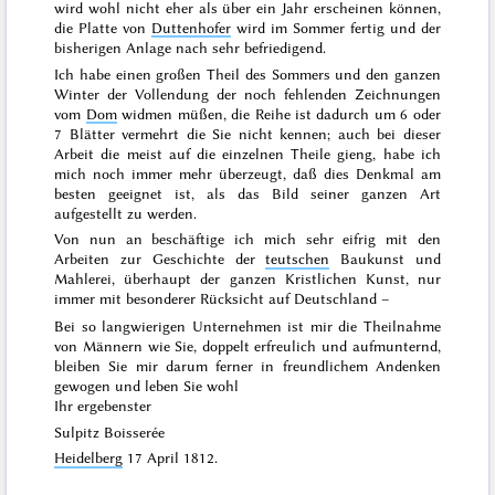
wird wohl nicht eher als über ein Jahr erscheinen können,
die Platte von
Duttenhofer
wird im
Sommer
fertig und der
bisherigen Anlage nach
sehr befriedigend.
Ich habe einen großen Theil des
Sommers
und den ganzen
Winter
der Vollendung der noch fehlenden Zeichnungen
vom
Dom
widmen müßen, die Reihe ist dadurch um 6 oder
7 Blätter vermehrt die Sie nicht kennen; auch bei dieser
Arbeit die meist auf die einzelnen Theile gieng, habe ich
mich noch immer mehr überzeugt, daß dies Denkmal am
besten geeignet ist, als das Bild seiner ganzen Art
aufgestellt zu werden.
Von nun an beschäftige ich mich sehr eifrig mit den
Arbeiten zur Geschichte der
teutschen
Baukunst und
Mahlerei, überhaupt der ganzen Kristlichen Kunst, nur
immer mit besonderer Rücksicht auf Deutschland –
Bei so langwierigen Unternehmen ist mir die Theilnahme
von Männern wie Sie, doppelt erfreulich und aufmunternd,
bleiben Sie mir darum ferner in freundlichem Andenken
gewogen und leben Sie wohl
Ihr ergebenster
Sulpitz Boisserée
Heidelberg
17 April 1812
.