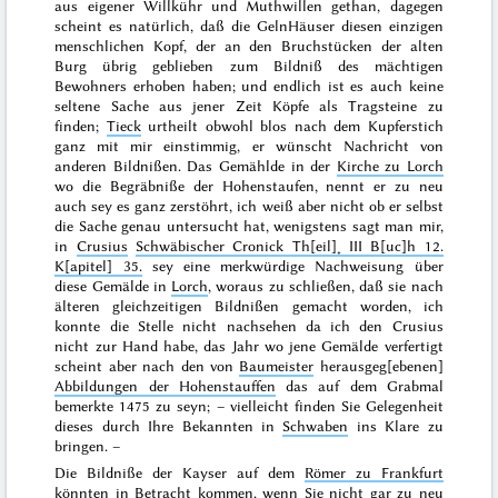
aus eigener Willkühr und Muthwillen gethan, dagegen
scheint es natürlich, daß die GelnHäuser diesen einzigen
menschlichen Kopf, der an den Bruchstücken der alten
Burg übrig geblieben zum Bildniß des mächtigen
Bewohners erhoben haben; und endlich ist es auch keine
seltene Sache aus jener Zeit Köpfe als Tragsteine zu
finden;
Tieck
urtheilt obwohl blos nach dem Kupferstich
ganz mit mir einstimmig, er wünscht Nachricht von
anderen Bildnißen. Das Gemählde in der
Kirche zu Lorch
wo die Begräbniße der Hohenstaufen, nennt er zu neu
auch sey es ganz zerstöhrt, ich weiß aber nicht ob er selbst
die Sache genau untersucht hat, wenigstens sagt man mir,
in
Crusius
Schwäbischer Cronick Th[eil]˖ III B[uc]h 12.
K[apitel] 35.
sey eine merkwürdige Nachweisung über
diese Gemälde in
Lorch
, woraus
zu schließen, daß sie nach
älteren gleichzeitigen Bildnißen gemacht worden, ich
konnte die Stelle nicht nachsehen da ich den Crusius
nicht zur Hand habe, das Jahr wo jene Gemälde verfertigt
scheint aber nach den von
Baumeister
herausgeg[ebenen]
Abbildungen der Hohenstauffen
das auf dem Grabmal
bemerkte
1475
zu seyn; – vielleicht finden Sie Gelegenheit
dieses durch Ihre Bekannten in
Schwaben
ins Klare zu
bringen. –
Die Bildniße der Kayser auf dem
Römer zu Frankfurt
könnten in Betracht kommen, wenn Sie nicht gar zu neu