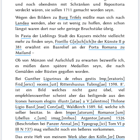
und noch obendrein mit Schränken und Repositoria
verdeckt wären, sie sollen
1711
gemacht worden seyn.
Wegen den Bildern zu
Burg Trifels
müßte man sich nach
Landau
wenden, aber es ist wenig zu hoffen, denn schon
längst waren dort nur sehr geringe
Bruchstüke übrig.
In
Pavia
der Lieblings Stadt des Kaysers möchte vielleicht
mehr zu finden seyn,
Fiorillo
G[e]sch[ich]te der Künste II p
381
erwähnt ein Basrelief an der
Porta Romana zu
Mailand
–
Ob von Münzen viel Aufschluß zu erwarten bezweifle ich,
es müßen dann spätere Medaillen seyn, die nach
Gemälden oder Büsten gegoßen worden.
Bei
Gunther
Ligurinus de rebus gestis Imp˖[eratoris]
Frid˖[erici] recens˖[uit] Rittershusius Tubing[ae] 1598. 8°.
ist ein Bild welches nicht ganz übel, viel
empfehlenswerther scheint aber das beiligende aus den
Icones heroum elogiis illustr˖[atae] a V˖[alentino] Thilone
Ligio Basil˖[eae] Conr[ad]˖ Waldkirch 1589. fol.
welche ich
selber besitze. In dem
Imper˖[atorum] Romanor˖[um]
Libellus c˖[um] imag˖[inibus] Argentor˖[atum] 1526
(Beschrieben bei
Panzer
Annal˖[es] Typograp˖[ici] Tom VI p
III N 737
) mag vielleicht noch ein beßeres vorkommen.
Das erste Heft von meinem
Werk über den Kölln˖[er] Dom