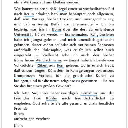
ohne Wirkung auf aus bleiben werden.
Wie kommt es denn, daß
Hegel
einen so vortheilhaften Ruf
nach
Berlin
erhalten hat? man behauptet doch allgemein,
daß sein Vortrag höchst trocken und unangenehm sey,
und daß er wenig Beifall damit einerndte. – Ich bin
begierig, was ich in
Bonn
über die dort zu errichtende
Universität
hören werde. —
Eschenmaiers
Religionslehre
habe ich jüngst gelesen, und mich unendlich getäuscht
gefunden; dieser Mann befindet sich mit seinen Fantasien
außerhalb der Philosophie, was er freilich selbst auch
eingesteht. — Vielleicht sehe ich auch den höchst
frömerlnden
Windischmann
. –– Jüngst habe ich Briefe vom
Volksdichter
Rükert
aus
Rom
gelesen, worin er sich freut,
daß es den
Jüngern
Künstlern in Rom gelungen sey, unsers
Kronprinzen
Vorliebe für die
griechische
Kunst zu
besiegen, und für die
neure
religiöse zu gewinnen: – Halten
Sie das für einen großen Gewinn? –
Ich bitte Sie, Ihrer liebenswürdigen
Gemahlin
und der
Freundin Frau
Köhler
mich freundschaftlichst zu
emphelen. Gott erhalte Sie alle gesund, und als herzliche
Freunde
Ihrem
aufrichtigen Verehrer
Klein