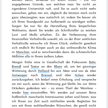
angegebenen Gründe, aus welchen man Sie nicht an
irgendeine Universität ruft, und Sie es auch nicht mehr
wünschen, gehen mir ein, obgleich die letztern mich nicht
ganz überzeugten, was natürlich ist, indem Sie besser als
ich Ihren Standpunkt zur Außenwelt zu würdigen wißen.
Sorgen Sie nur für die Herstellung Ihres körperlichen
Wohlseins, damit Sie wieder als Schriftsteller zu würken
Lust und Muße erhalten. Zu der Verbeserung ihrer
finanziellen Verhältniße sowohl, als zu der Ihrer amtlichen
Verhältniße wünsche ich Ihnen Glück; vielleicht gewöhnt
sich endlich Ihr Körper auch an das unfreundliche Klima
in
München
, und es verschwinden dann die schmerzlichen
Mißtöne alle
in Ihrem äußern Leben.
Morgen frühe reise in Gesellschaft der Pofessoren
Behr
,
Brendl
und
Textor
an den
Rhein
ab, um bei günstiger
Witterung durch
Holland
bis ans Meer und von da über
Antwerpen
nach
Brüssel
, und über
Achen
wieder
zurückzugehen. Ich bedarf einer Erholung, und verspreche
sie mir auch, wenn die Witterung gut bleibt; bis zur
Mitte
Ockobers
gedenken wir – zu einen Theil der Weinlese –
wieder
hier
einzutreffen. Wir werden auf unserer Reise
hoffentlich mancherlei Interessantes sehen und hören, was
ich Ihnen zur Zeit auch mittheilen werde. Begleiten Sie
uns mit Ihren wohlwollenden Wünschen, die gewiß nicht