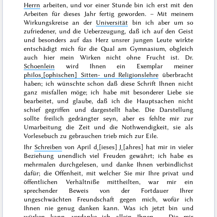
Herrn
arbeiten, und vor einer Stunde bin ich erst mit
den
Arbeiten für dieses Jahr fertig geworden. – Mit meinem
Wirkungskreise an der
Universität
bin ich aber um so
zufriedener, und die Ueberzeugung, daß ich auf den Geist
und besonders auf das Herz unsrer jungen Leute wirkte
entschädigt mich für die Qual am Gymnasium, obgleich
auch hier mein Wirken nicht ohne Frucht ist. Dr.
Schoenlein
wird Ihnen ein Exemplar meiner
philos˖[ophischen] Sitten- und Religionslehre
überbracht
haben; ich wünschte schon daß diese Schrift Ihnen nicht
ganz misfallen möge; ich habe mit besonderer Liebe sie
bearbeitet, und glaube, daß ich die Hauptsachen nicht
schief gegriffen und dargestellt habe. Die Darstellung
sollte freilich gedrängter seyn, aber es fehlte mir zur
Umarbeitung die Zeit und die Nothwendigkeit, sie als
Vorlesebuch zu gebrauchen trieb mich zur Eile.
Ihr
Schreiben
von
April d˖[ieses] J˖[ahres]
hat mir in vieler
Beziehung unendlich viel Freuden gewährt; ich habe es
mehrmalen durchgelesen, und danke Ihnen verbindlichst
dafür; die Offenheit, mit welcher Sie mir Ihre privat und
öffentlichen Verhältniße mittheilten, war mir ein
sprechender Beweis von der Fortdauer Ihrer
ungeschwächten Freundschaft gegen mich, wofür ich
Ihnen nie genug danken kann. Was ich jetzt bin und
würken kann, verdanke ich allein Ihnen. – Die mir