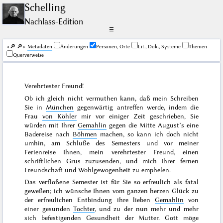
Schelling
Nachlass-Edition
☰
🔎︎
🔎︎
Me­ta­da­ten
Änderungen
Personen, Orte
Lit., Dok., Systeme
Themen
Querverweise
Verehrtester Freund!
Ob ich gleich nicht vermuthen kann, daß mein Schreiben
Sie in
München
gegenwärtig antreffen werde, indem die
Frau
von Köhler
mir vor einiger Zeit geschrieben, Sie
würden mit Ihrer
Gemahlin
gegen die
Mitte August’s
eine
Badereise nach
Böhmen
machen, so kann ich doch nicht
umhin, am Schluße des Semesters und vor meiner
Ferienreise Ihnen, mein verehrtester Freund, einen
schriftlichen Grus zuzusenden, und mich Ihrer fernen
Freundschaft und Wohlgewogenheit zu emphelen.
Das verfloßene Semester ist für Sie so erfreulich als fatal
geweßen; ich wünsche Ihnen vom ganzen herzen Glück zu
der erfreulichen
Entbindung
ihre lieben
Gemahlin
von
einer gesunden
Tochter
, und zu der nun mehr und mehr
sich befestigenden Gesundheit der Mutter. Gott möge