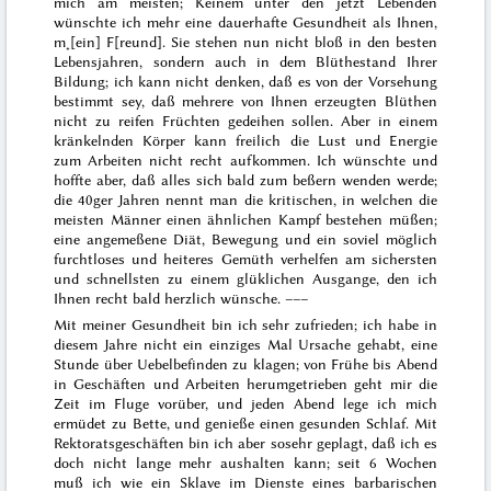
mich am meisten; Keinem unter den jetzt Lebenden
wünschte ich mehr eine dauerhafte Gesundheit als Ihnen,
m˖[ein] F[reund]. Sie stehen nun nicht bloß in den besten
Lebensjahren, sondern auch in dem Blüthestand Ihrer
Bildung; ich kann nicht denken, daß es von der Vorsehung
bestimmt sey, daß mehrere von Ihnen erzeugten Blüthen
nicht zu reifen Früchten gedeihen sollen. Aber in einem
kränkelnden Körper kann freilich die Lust und Energie
zum Arbeiten nicht recht aufkommen. Ich wünschte und
hoffte aber, daß alles sich bald zum beßern wenden werde;
die 40ger Jahren nennt man die kritischen, in welchen die
meisten Männer einen ähnlichen Kampf bestehen müßen;
eine angemeßene Diät, Bewegung und ein soviel möglich
furchtloses und heiteres Gemüth verhelfen am sichersten
und schnellsten zu einem glüklichen Ausgange, den ich
Ihnen recht bald herzlich wünsche. –––
Mit meiner Gesundheit bin ich sehr zufrieden; ich habe in
diesem Jahre nicht ein einziges Mal Ursache gehabt, eine
Stunde über Uebelbefinden zu klagen; von Frühe bis Abend
in Geschäften und Arbeiten herumgetrieben geht mir die
Zeit im Fluge vorüber, und jeden Abend lege ich mich
ermüdet zu Bette, und genieße einen gesunden Schlaf. Mit
Rektoratsgeschäften bin ich aber sosehr geplagt, daß ich es
doch nicht lange mehr aushalten kann; seit 6 Wochen
muß ich wie ein Sklave im Dienste eines barbarischen