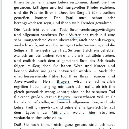
Ihnen beiden ein langes Leben vergönnen, damit Sie Ihre
gesunden, kräftigen und hoffnungsvollen Kinder erziehen,
und die Früchte Ihrer mühevollen Sorgfalt für dieselben
genießen können. Der
Paul
muß schon sehr
herangewachsen seyn, und Ihnen viele Freuden gewähren.
Die Nachricht von dem
Tode
Ihrer verehrungswürdigen
und allgemein verehrten Frau
Mutter
hat mich auf eine
sehr unangenehme Weise überrascht, auch noch deswegen,
weil ich weiß, mit welcher innigen Liebe Sie an ihr, und die
Selige an Ihnen gehangen hat. So trennt sich ein geliebter
Mensch um den andern von uns, bis wir fast allein stehen,
und endlich auch dem allgemeinen Rufe des Schicksals
folgen müßen; doch Sie haben Weib und Kinder und
können daher nie ganz entwurzelt werden. – Auch der
unvorhergesehende frühe
Tod
Ihres
Ihres Freundes und
Anverwandten Herrn
Brayers
wird Sie schmerzlich
ergriffen haben; er ging mir auch sehr nahe, ob ich ihn
gleich persönlich wenig kannte; aber ich halte seinen Tod
für einen großen jetzt in
Bayern
unersetzbaren Verlust. Er
hat als Schriftsteller, und wie ich allgemein höre, auch als
Lehrer trefflich gewirkt, und seine ehemaligen Schüler auf
dem Lyceum zu
München
, welche
hier
studiren,
verdanckten ihm sehr vieles.
Daß Sie noch immer nicht ganz gesund sind, schmerzt