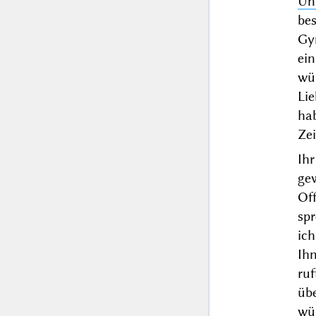
Uni
be
Gy
ei
wü
Lie
hab
Zei
Ih
ge
Off
sp
ic
Ih
ruf
üb
wü