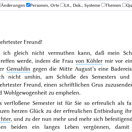
Änderungen
Personen, Orte
Lit., Dok., Systeme
Themen
Qu
ehrtester Freund!
 ich gleich nicht vermuthen kann, daß mein Sch
treffen werde, indem die Frau
von Köhler
mir vor ein
rer
Gemahlin
gegen die
Mitte August’s
eine Baderei
ch nicht umhin, am Schluße des Semesters und v
ehrtester Freund, einen schriftlichen Grus zuzusend
d Wohlgewogenheit zu emphelen.
s verfloßene Semester ist für Sie so erfreulich als
nzen herzen Glück zu der erfreulichen
Entbindung
ihr
chter
, und zu der nun mehr und mehr sich befestigen
nen beiden ein langes Leben vergönnen, damit 