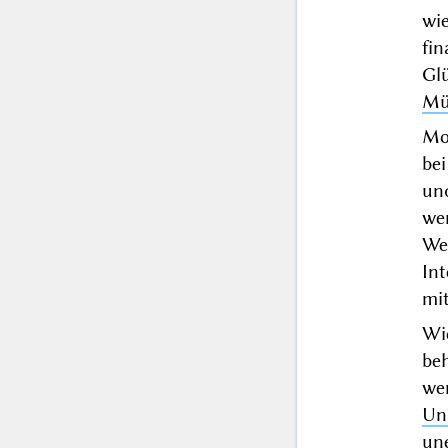
wi
fi
Gl
Mü
Mor
be
un
we
We
Int
mi
Wi
be
wen
Uni
un