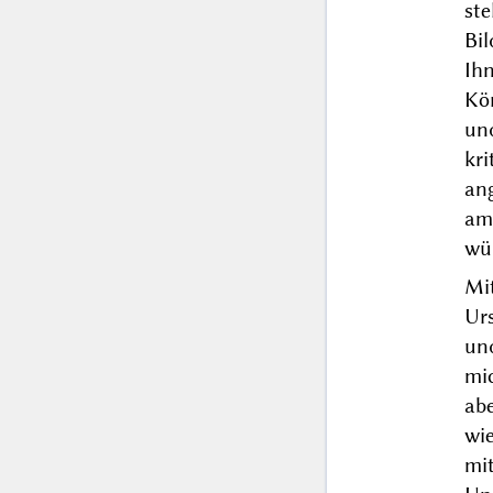
st
Bi
Ih
Kö
und
kr
an
am 
wü
Mit
Ur
un
mi
ab
wi
mi