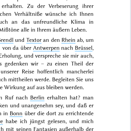
erhalten. Zu der Verbeserung ihrer
lichen Verhältniße wünsche ich Ihnen
auch an das unfreundliche Klima in
Mißtöne alle
in Ihrem äußern Leben.
Brendl
und
Textor
an den
Rhein
ab, um
d von da über
Antwerpen
nach
Brüssel
,
Erholung, und verspreche sie mir auch,
s
gedenken wir – zu einen Theil der
unserer Reise hoffentlich mancherlei
ch mittheilen werde. Begleiten Sie uns
e Wirkung auf aus bleiben werden.
ten Ruf nach
Berlin
erhalten hat? man
ocken und unangenehm sey, und daß er
h in
Bonn
über die dort zu errichtende
re
habe ich jüngst gelesen, und mich
ch mit seinen Fantasien außerhalb der