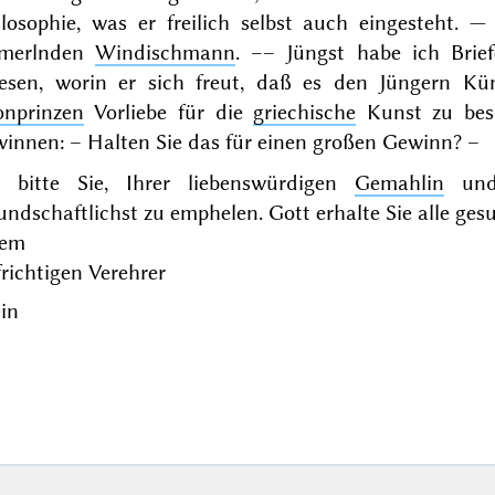
ilosophie, was er freilich selbst auch eingesteht. 
ömerlnden
Windischmann
. –– Jüngst habe ich Brie
lesen, worin er sich freut, daß es den
Jüngern
Küns
onprinzen
Vorliebe für die
griechische
Kunst zu bes
winnen: – Halten Sie das für einen großen Gewinn? –
h bitte Sie, Ihrer liebenswürdigen
Gemahlin
und
undschaftlichst zu emphelen. Gott erhalte Sie alle ges
rem
richtigen Verehrer
in