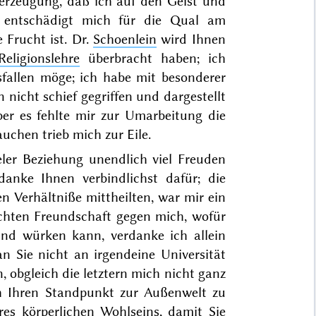
erzeugung, daß ich auf den Geist und
e entschädigt mich für die Qual am
Frucht ist. Dr.
Schoenlein
wird Ihnen
eligionslehre
überbracht haben; ich
fallen möge; ich habe mit besonderer
 nicht schief gegriffen und dargestellt
aber es fehlte mir zur Umarbeitung die
uchen trieb mich zur Eile.
eler Beziehung unendlich viel Freuden
anke Ihnen verbindlichst dafür; die
en Verhältniße mittheilten, war mir ein
chten Freundschaft gegen mich, wofür
und würken kann, verdanke ich allein
 Sie nicht an irgendeine Universität
, obgleich die letztern mich nicht ganz
ich Ihren Standpunkt zur Außenwelt zu
res körperlichen Wohlseins, damit Sie