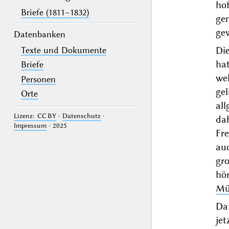
ho
Briefe (1811–1832)
ge
ge
Datenbanken
Di
Texte und Dokumente
ha
Briefe
we
Personen
ge
Orte
al
Lizenz: CC BY
·
Datenschutz
·
da
Impressum
· 2025
Fr
auc
gr
hö
Mü
Da
jet