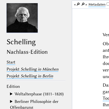
🔎︎
🔎︎
Me­ta­da­ten
Ver
Schelling
Ob
an
Nachlass-Edition
Ih
Start
do
Projekt
Schelling in München
ver
Projekt
Schelling in Berlin
un
Da
Edition
ga
Weltalterphase (1811–1820)
To
Berliner Philosophie der
Ih
Offenbarung