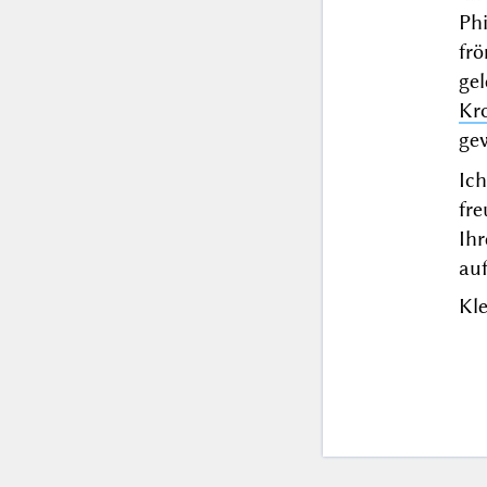
Ph
fr
ge
Kr
ge
Ic
fre
Ih
auf
Kle