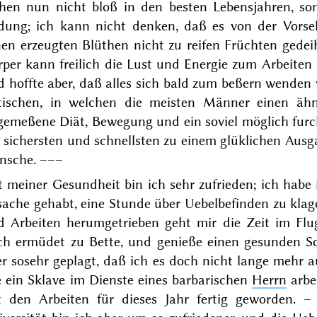
ehen nun nicht bloß in den besten Lebensjahren, s
ldung; ich kann nicht denken, daß es von der Vors
nen erzeugten Blüthen nicht zu reifen Früchten gedei
rper kann freilich die Lust und Energie zum Arbeite
 hoffte aber, daß alles sich bald zum beßern wenden
itischen, in welchen die meisten Männer einen äh
gemeßene Diät, Bewegung und ein soviel möglich furc
sichersten und schnellsten zu einem glüklichen Ausga
nsche. –––
 meiner Gesundheit bin ich sehr zufrieden; ich habe 
sache gehabt, eine Stunde über Uebelbefinden zu klag
d Arbeiten herumgetrieben geht mir die Zeit im Flu
ch ermüdet zu Bette, und genieße einen gesunden Sch
er sosehr geplagt, daß ich es doch nicht lange mehr 
e ein Sklave im Dienste eines barbarischen
Herrn
arbei
t
den Arbeiten für dieses Jahr fertig geworden. 