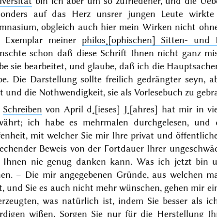
versität
bin ich aber um so zufriedener, und die Ueb
sonders auf das Herz unsrer jungen Leute wirkt
mnasium, obgleich auch hier mein Wirken nicht ohne 
n Exemplar meiner
philos˖[ophischen] Sitten- und R
nschte schon daß diese Schrift Ihnen nicht ganz mis
be sie bearbeitet, und glaube, daß ich die Hauptsachen
e. Die Darstellung sollte freilich gedrängter seyn, 
t und die Nothwendigkeit, sie als Vorlesebuch zu gebra
r
Schreiben
von
April d˖[ieses] J˖[ahres]
hat mir in vi
währt; ich habe es mehrmalen durchgelesen, und d
enheit, mit welcher Sie mir Ihre privat und öffentlich
rechender Beweis von der Fortdauer Ihrer ungeschwä
h Ihnen nie genug danken kann. Was ich jetzt bin 
nen. – Die mir angegebenen Gründe, aus welchen man
t, und Sie es auch nicht mehr wünschen, gehen mir ein
erzeugten, was natürlich ist, indem Sie besser als 
rdigen wißen. Sorgen Sie nur für die Herstellung Ih