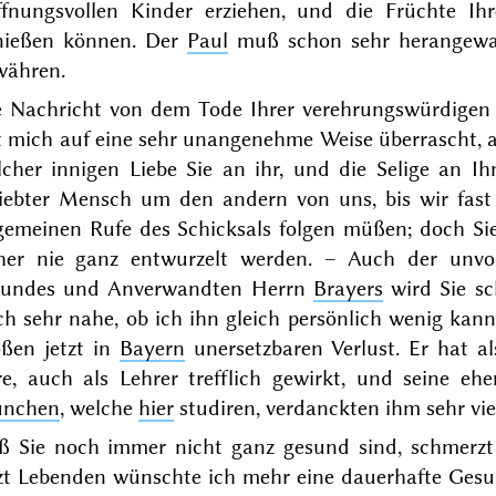
ffnungsvollen Kinder erziehen, und die Früchte Ihr
nießen können. Der
Paul
muß schon sehr herangewac
währen.
e Nachricht von dem
Tode
Ihrer verehrungswürdigen
t mich auf eine sehr unangenehme Weise überrascht, a
lcher innigen Liebe Sie an ihr, und die Selige an I
liebter Mensch um den andern von uns, bis wir fast
lgemeinen Rufe des Schicksals folgen müßen; doch 
her nie ganz entwurzelt werden. – Auch der unv
eundes und Anverwandten Herrn
Brayers
wird Sie sc
h sehr nahe, ob ich ihn gleich persönlich wenig kannt
oßen jetzt in
Bayern
unersetzbaren Verlust. Er hat als
re, auch als Lehrer trefflich gewirkt, und seine 
nchen
, welche
hier
studiren, verdanckten ihm sehr vie
ß Sie noch immer nicht ganz gesund sind, schmerz
zt Lebenden wünschte ich mehr eine dauerhafte Gesun