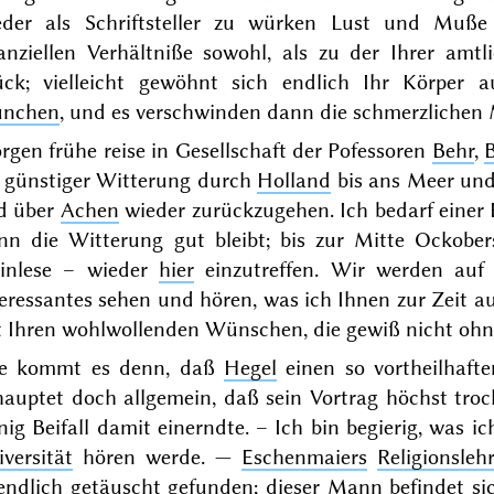
eder als Schriftsteller zu würken Lust und Muße 
nanziellen Verhältniße sowohl, als zu der Ihrer amt
ück; vielleicht gewöhnt sich endlich Ihr Körper 
nchen
, und es verschwinden dann die schmerzlichen 
gen frühe reise in Gesellschaft der Pofessoren
Behr
,
i günstiger Witterung durch
Holland
bis ans Meer un
d über
Achen
wieder zurückzugehen. Ich bedarf einer 
nn die Witterung gut bleibt; bis zur
Mitte Ockober
inlese – wieder
hier
einzutreffen. Wir werden auf 
eressantes sehen und hören, was ich Ihnen zur Zeit au
t Ihren wohlwollenden Wünschen, die gewiß nicht ohn
e kommt es denn, daß
Hegel
einen so vortheilhaf
hauptet doch allgemein, daß sein Vortrag höchst tr
ig Beifall damit einerndte. – Ich bin begierig, was ic
versität
hören werde. —
Eschenmaiers
Religionsleh
endlich getäuscht gefunden; dieser Mann befindet si