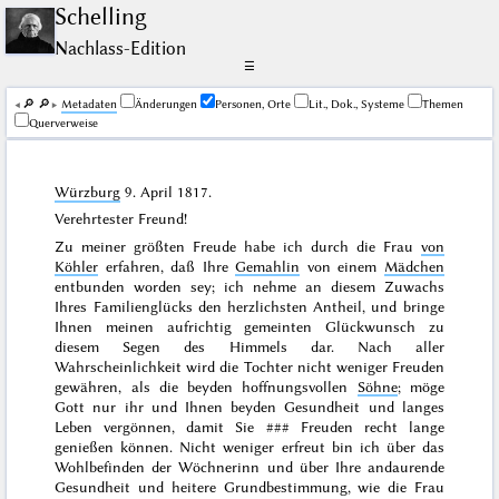
Schelling
Nachlass-Edition
☰
🔎︎
🔎︎
Me­ta­da­ten
Änderungen
Personen, Orte
Lit., Dok., Systeme
Themen
Querverweise
Würzburg
9. April 1817
.
Verehrtester Freund!
Zu meiner größten Freude habe ich durch die Frau
von
Köhler
erfahren, daß Ihre
Gemahlin
von einem
Mädchen
entbunden worden sey; ich nehme an diesem Zuwachs
Ihres Familienglücks den herzlichsten Antheil, und bringe
Ihnen meinen aufrichtig gemeinten Glückwunsch zu
diesem Segen des Himmels dar. Nach aller
Wahrscheinlichkeit wird die Tochter nicht weniger Freuden
gewähren, als die beyden hoffnungsvollen
Söhne
; möge
Gott nur ihr und Ihnen beyden Gesundheit und langes
Leben vergönnen, damit Sie
###
Freuden recht lange
genießen können. Nicht weniger erfreut bin ich über das
Wohlbefinden der Wöchnerinn und über Ihre andaurende
Gesundheit und heitere Grundbestimmung, wie die Frau