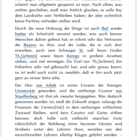
scheint man allgemein gespannt zu seyn. Nach allem, was
zeither geschehen, muß man freilich glauben, es solle bey
dem Landrathe sein Verbleiben haben; der aber sicherlich
keine Parthey zufrieden stellen wird.
Durch die neue Ordnung der Dinge ist auch
Riel
wieder
hieher
als Schulrath versetzt worden, was auch keinen
Menschen dahier gefreut hat; er rühmt sehr das Vertrauen
der
Bayern
zu ihm, und die Liebe, die er sich dort
erworben; auch sein Schwager
St.
soll beym Grafen
Th˖[ürheim]
sowie beym
Könige
in großem Ansehen
stehen, und viel vermögen. Da Graf von Th˖[ürheim] ihn
früherhin sehr viel gebraucht hat, und sehr genau kennt,
so ist wohl auch nicht zu zweifeln, daß er ihn auch jetzt
gern an seiner Seite sehe.
Der Herr
von Asbek
ist erster Curator der hiesigen
Universität
geworden, und der zeitherige Curator
von
Stauffenberg
ist ihm als zweyter beygegeben. Was dadurch
gewonnen worden ist, muß die Zukunft zeigen; solange die
Finanzen der Univers[ität] in dem zeitherigen schlechten
Zustand bleiben, wird kein Curator viel Gutes stiften
können; doch ließe sich vielleicht manches Gute
rüksichtlich der Belebung eines besseren Geistes und
Strebens unter den Lehrern thun, worüber von den
einsichtsvollen Lehrern allerley Klagen geführt werden. –