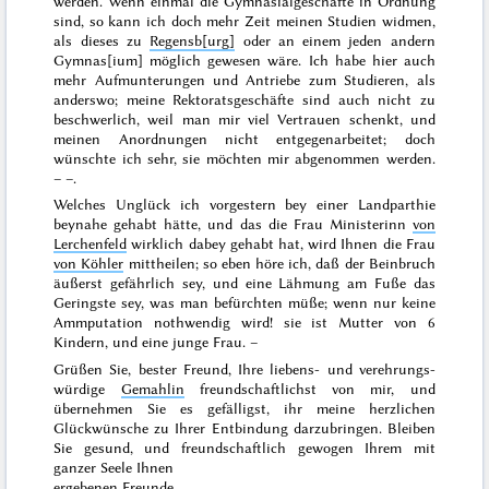
werden. Wenn einmal die Gymnasialgeschäfte in Ordnung
sind, so kann ich doch mehr Zeit meinen Studien widmen,
als dieses zu
Regensb[urg]
oder an einem jeden andern
Gymnas[ium] möglich gewesen wäre. Ich habe hier auch
mehr Aufmunterungen und Antriebe zum Studieren, als
anderswo; meine Rektoratsgeschäfte sind auch nicht zu
beschwerlich, weil man mir viel Vertrauen schenkt, und
meinen Anordnungen nicht entgegenarbeitet; doch
wünschte ich sehr, sie möchten mir abgenommen werden.
– –.
Welches Unglück ich
vorgestern
bey einer Landparthie
beynahe gehabt hätte, und das die Frau Ministerinn
von
Lerchenfeld
wirklich dabey gehabt hat, wird Ihnen die Frau
von Köhler
mittheilen; so eben höre ich, daß der Beinbruch
äußerst gefährlich sey, und eine Lähmung am Fuße das
Geringste sey, was man befürchten müße; wenn nur keine
Ammputation nothwendig wird! sie ist Mutter von 6
Kindern, und eine junge Frau. –
Grüßen Sie, bester Freund, Ihre liebens- und verehrungs-
würdige
Gemahlin
freundschaftlichst von mir, und
übernehmen Sie es gefälligst, ihr meine herzlichen
Glückwünsche zu Ihrer Entbindung darzubringen. Bleiben
Sie gesund, und freundschaftlich gewogen Ihrem mit
ganzer Seele Ihnen
ergebenen Freunde