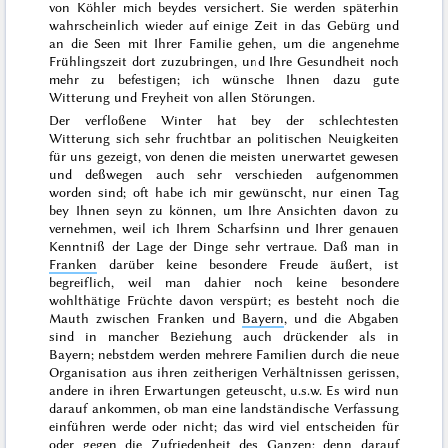
von Köhler mich beydes versichert. Sie werden späterhin
wahrscheinlich wieder auf einige Zeit in das Gebürg und
an die Seen mit Ihrer Familie gehen, um die angenehme
Frühlingszeit
dort zuzubringen, und Ihre Gesundheit noch
mehr zu befestigen; ich wünsche Ihnen dazu gute
Witterung und Freyheit von allen Störungen.
Der verfloßene
Winter
hat bey der schlechtesten
Witterung sich sehr fruchtbar an politischen Neuigkeiten
für uns gezeigt, von denen die meisten unerwartet gewesen
und deßwegen auch sehr verschieden aufgenommen
worden sind; oft habe ich mir gewünscht, nur einen Tag
bey Ihnen seyn zu können, um Ihre Ansichten davon zu
vernehmen, weil ich Ihrem Scharfsinn und Ihrer genauen
Kenntniß der Lage der Dinge sehr vertraue. Daß man in
Franken
darüber keine besondere Freude äußert, ist
begreiflich, weil man dahier noch keine besondere
wohlthätige Früchte davon verspürt; es besteht noch die
Mauth zwischen Franken und
Bayern
, und die Abgaben
sind in mancher Beziehung auch drückender als in
Bayern; nebstdem werden mehrere Familien durch die neue
Organisation aus ihren zeitherigen Verhältnissen gerissen,
andere in ihren Erwartungen geteuscht, u.s.w. Es wird nun
darauf ankommen, ob man eine landständische Verfassung
einführen werde oder nicht; das wird viel entscheiden für
oder gegen die Zufriedenheit des Ganzen; denn darauf