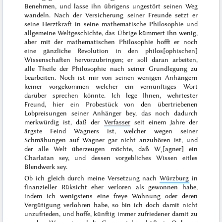
Benehmen, und lasse ihn übrigens ungestört seinen Weg
wandeln. Nach der Versicherung seiner Freunde setzt er
seine Herztkraft in seine mathematische Philosophie und
allgemeine Weltgeschichte, das Übrige kümmert ihn wenig,
aber mit der mathematischen Philosophie hofft er noch
eine gänzliche Revolution in den philos[ophischen]
Wissenschaften hervorzubringen; er soll daran arbeiten,
alle Theile der Philosophie nach seiner Grundlegung zu
bearbeiten. Noch ist mir von seinen wenigen Anhängern
keiner vorgekommen welcher ein vernünftiges Wort
darüber sprechen könnte. Ich lege Ihnen, wehrtester
Freund, hier ein Probestück von den übertriebenen
Lobpreisungen seiner Anhänger bey, das noch dadurch
merkwürdig ist, daß der
Verfasser
seit einem Jahre der
ärgste Feind Wagners ist, welcher wegen seiner
Schmähungen auf Wagner gar nicht anzuhören ist, und
der alle Welt überzeugen möchte, daß W˖[agner] ein
Charlatan sey, und dessen vorgebliches Wissen eitles
Blendwerk sey.
Ob ich gleich durch meine Versetzung nach
Würzburg
in
finanzieller Rüksicht eher verloren als gewonnen habe,
indem ich wenigstens eine freye Wohnung oder deren
Vergütigung verlohren habe, so bin ich doch damit nicht
unzufrieden, und hoffe, künftig immer zufriedener damit zu