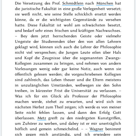
Die Versetzung des
Prof.
Schmidtlein
nach
München
hat
die juristische Fakultät in eine große Verlegenheit versetzt;
sie weiß nicht, wie seine Stelle schicklich ersetzt werden
könne, da er die wichtigsten Gegenstände zu versehen
hatte. Diese Fakultät ist wohl am schwächsten besetzt,
und bedarf sehr eines frischen und kräftigen Nachwuchses.
– Bey dem jetzt herrschenden Geiste oder vielmehr
Ungeiste der Studierenden über den von allen Lehrern
geklagt wird, können sich auch die Lehrer der Philosophie
nicht viel versprechen; die Jungen Leute eilen über Hals
und Kopf die Zeugnisse über die sogenannten Zwangs-
Kollegien zusammen zu bringen, und nehmen von andern
Vorlesungen wenig oder gar keine Notiz, auch wenn sie
öffentlich gelesen werden; die vorgeschriebenen Kollegien
sind zahlreich, das Leben theuer und die Eltern meistens
in unzulänglichen Umständen, weßwegen sie den Sohn
treiben, in kürzester Frist die Universität zu verlassen. –
Was ich für ein Glück als Professor der Philosophie
machen werde, stehet zu erwarten, und wird sich im
nächsten
Herbst
zum Theil zeigen; ich werde es von meiner
Seite nicht fehlen lassen, und dann den Erfolg Gott
überlassen.
Metz
greift zu den niedrigsten Kunstgriffen,
um Zuhörer zu werben, und dabey ist er mir unerträglich
höflich und gemein schmeichelnd. – –
Wagner
benimmt
sich gegen mich anständig, und ich erwiedere sein