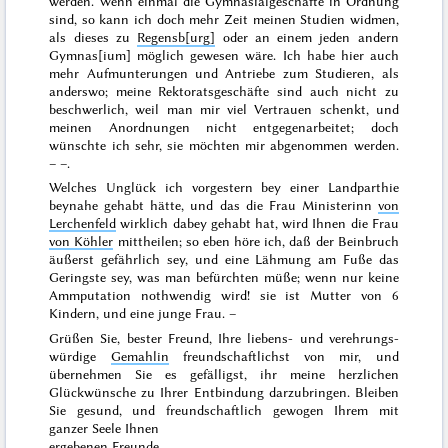
werden. Wenn einmal die Gymnasialgeschäfte in Ordnung
sind, so kann ich doch mehr Zeit meinen Studien widmen,
als dieses zu
Regensb[urg]
oder an einem jeden andern
Gymnas[ium] möglich gewesen wäre. Ich habe hier auch
mehr Aufmunterungen und Antriebe zum Studieren, als
anderswo; meine Rektoratsgeschäfte sind auch nicht zu
beschwerlich, weil man mir viel Vertrauen schenkt, und
meinen Anordnungen nicht entgegenarbeitet; doch
wünschte ich sehr, sie möchten mir abgenommen werden.
– –.
Welches Unglück ich
vorgestern
bey einer Landparthie
beynahe gehabt hätte, und das die Frau Ministerinn
von
Lerchenfeld
wirklich dabey gehabt hat, wird Ihnen die Frau
von Köhler
mittheilen; so eben höre ich, daß der Beinbruch
äußerst gefährlich sey, und eine Lähmung am Fuße das
Geringste sey, was man befürchten müße; wenn nur keine
Ammputation nothwendig wird! sie ist Mutter von 6
Kindern, und eine junge Frau. –
Grüßen Sie, bester Freund, Ihre liebens- und verehrungs-
würdige
Gemahlin
freundschaftlichst von mir, und
übernehmen Sie es gefälligst, ihr meine herzlichen
Glückwünsche zu Ihrer Entbindung darzubringen. Bleiben
Sie gesund, und freundschaftlich gewogen Ihrem mit
ganzer Seele Ihnen
ergebenen Freunde