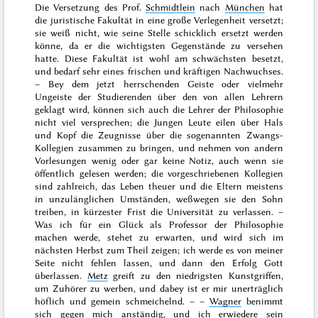
Die Versetzung des
Prof.
Schmidtlein
nach
München
hat
die juristische Fakultät in eine große Verlegenheit versetzt;
sie weiß nicht, wie seine Stelle schicklich ersetzt werden
könne, da er die wichtigsten Gegenstände zu versehen
hatte. Diese Fakultät ist wohl am schwächsten besetzt,
und bedarf sehr eines frischen und kräftigen Nachwuchses.
– Bey dem jetzt herrschenden Geiste oder vielmehr
Ungeiste der Studierenden über den von allen Lehrern
geklagt wird, können sich auch die Lehrer der Philosophie
nicht viel versprechen; die Jungen Leute eilen über Hals
und Kopf die Zeugnisse über die sogenannten Zwangs-
Kollegien zusammen zu bringen, und nehmen von andern
Vorlesungen wenig oder gar keine Notiz, auch wenn sie
öffentlich gelesen werden; die vorgeschriebenen Kollegien
sind zahlreich, das Leben theuer und die Eltern meistens
in unzulänglichen Umständen, weßwegen sie den Sohn
treiben, in kürzester Frist die Universität zu verlassen. –
Was ich für ein Glück als Professor der Philosophie
machen werde, stehet zu erwarten, und wird sich im
nächsten
Herbst
zum Theil zeigen; ich werde es von meiner
Seite nicht fehlen lassen, und dann den Erfolg Gott
überlassen.
Metz
greift zu den niedrigsten Kunstgriffen,
um Zuhörer zu werben, und dabey ist er mir unerträglich
höflich und gemein schmeichelnd. – –
Wagner
benimmt
sich gegen mich anständig, und ich erwiedere sein