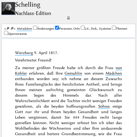
Schelling
Nachlass-Edition
☰
🔎︎
🔎︎
Me­ta­da­ten
Änderungen
Personen, Orte
Lit., Dok., Systeme
Themen
Querverweise
Würzburg
9. April 1817
.
Verehrtester Freund!
Zu meiner größten Freude habe ich durch die Frau
von
Köhler
erfahren, daß Ihre
Gemahlin
von einem
Mädchen
entbunden worden sey; ich nehme an diesem Zuwachs
Ihres Familienglücks den herzlichsten Antheil, und bringe
Ihnen meinen aufrichtig gemeinten Glückwunsch zu
diesem Segen des Himmels dar. Nach aller
Wahrscheinlichkeit wird die Tochter nicht weniger Freuden
gewähren, als die beyden hoffnungsvollen
Söhne
; möge
Gott nur ihr und Ihnen beyden Gesundheit und langes
Leben vergönnen, damit Sie
###
Freuden recht lange
genießen können. Nicht weniger erfreut bin ich über das
Wohlbefinden der Wöchnerinn und über Ihre andaurende
Gesundheit und heitere Grundbestimmung, wie die Frau