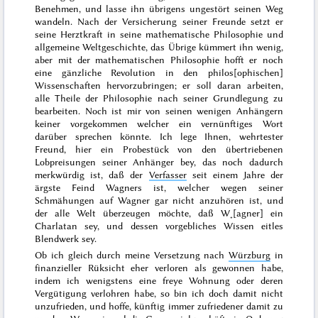
Benehmen, und lasse ihn übrigens ungestört seinen Weg
wandeln. Nach der Versicherung seiner Freunde setzt er
seine Herztkraft in seine mathematische Philosophie und
allgemeine Weltgeschichte, das Übrige kümmert ihn wenig,
aber mit der mathematischen Philosophie hofft er noch
eine gänzliche Revolution in den philos[ophischen]
Wissenschaften hervorzubringen; er soll daran arbeiten,
alle Theile der Philosophie nach seiner Grundlegung zu
bearbeiten. Noch ist mir von seinen wenigen Anhängern
keiner vorgekommen welcher ein vernünftiges Wort
darüber sprechen könnte. Ich lege Ihnen, wehrtester
Freund, hier ein Probestück von den übertriebenen
Lobpreisungen seiner Anhänger bey, das noch dadurch
merkwürdig ist, daß der
Verfasser
seit einem Jahre der
ärgste Feind Wagners ist, welcher wegen seiner
Schmähungen auf Wagner gar nicht anzuhören ist, und
der alle Welt überzeugen möchte, daß W˖[agner] ein
Charlatan sey, und dessen vorgebliches Wissen eitles
Blendwerk sey.
Ob ich gleich durch meine Versetzung nach
Würzburg
in
finanzieller Rüksicht eher verloren als gewonnen habe,
indem ich wenigstens eine freye Wohnung oder deren
Vergütigung verlohren habe, so bin ich doch damit nicht
unzufrieden, und hoffe, künftig immer zufriedener damit zu