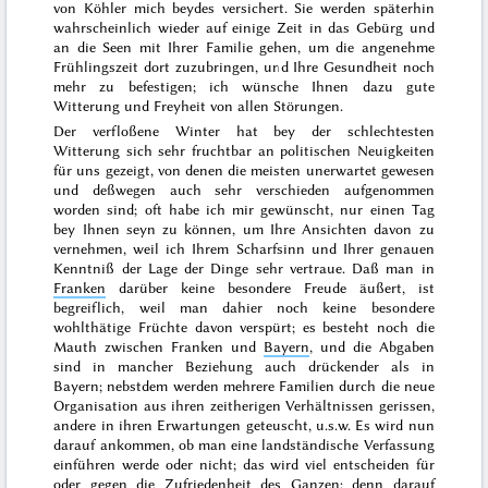
von Köhler mich beydes versichert. Sie werden späterhin
wahrscheinlich wieder auf einige Zeit in das Gebürg und
an die Seen mit Ihrer Familie gehen, um die angenehme
Frühlingszeit
dort zuzubringen, und Ihre Gesundheit noch
mehr zu befestigen; ich wünsche Ihnen dazu gute
Witterung und Freyheit von allen Störungen.
Der verfloßene
Winter
hat bey der schlechtesten
Witterung sich sehr fruchtbar an politischen Neuigkeiten
für uns gezeigt, von denen die meisten unerwartet gewesen
und deßwegen auch sehr verschieden aufgenommen
worden sind; oft habe ich mir gewünscht, nur einen Tag
bey Ihnen seyn zu können, um Ihre Ansichten davon zu
vernehmen, weil ich Ihrem Scharfsinn und Ihrer genauen
Kenntniß der Lage der Dinge sehr vertraue. Daß man in
Franken
darüber keine besondere Freude äußert, ist
begreiflich, weil man dahier noch keine besondere
wohlthätige Früchte davon verspürt; es besteht noch die
Mauth zwischen Franken und
Bayern
, und die Abgaben
sind in mancher Beziehung auch drückender als in
Bayern; nebstdem werden mehrere Familien durch die neue
Organisation aus ihren zeitherigen Verhältnissen gerissen,
andere in ihren Erwartungen geteuscht, u.s.w. Es wird nun
darauf ankommen, ob man eine landständische Verfassung
einführen werde oder nicht; das wird viel entscheiden für
oder gegen die Zufriedenheit des Ganzen; denn darauf