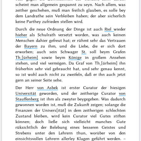
scheint man allgemein gespannt zu seyn. Nach allem, was
zeither geschehen, muß man freilich glauben, es solle bey
dem Landrathe sein Verbleiben haben; der aber sicherlich
keine Parthey zufrieden stellen wird.
Durch die neue Ordnung der Dinge ist auch
Riel
wieder
hieher
als Schulrath versetzt worden, was auch keinen
Menschen dahier gefreut hat; er rühmt sehr das Vertrauen
der
Bayern
zu ihm, und die Liebe, die er sich dort
erworben; auch sein Schwager
St.
soll beym Grafen
Th˖[ürheim]
sowie beym
Könige
in großem Ansehen
stehen, und viel vermögen. Da Graf von Th˖[ürheim] ihn
früherhin sehr viel gebraucht hat, und sehr genau kennt,
so ist wohl auch nicht zu zweifeln, daß er ihn auch jetzt
gern an seiner Seite sehe.
Der Herr
von Asbek
ist erster Curator der hiesigen
Universität
geworden, und der zeitherige Curator
von
Stauffenberg
ist ihm als zweyter beygegeben. Was dadurch
gewonnen worden ist, muß die Zukunft zeigen; solange die
Finanzen der Univers[ität] in dem zeitherigen schlechten
Zustand bleiben, wird kein Curator viel Gutes stiften
können; doch ließe sich vielleicht manches Gute
rüksichtlich der Belebung eines besseren Geistes und
Strebens unter den Lehrern thun, worüber von den
einsichtsvollen Lehrern allerley Klagen geführt werden. –