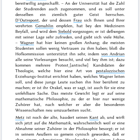
bereitwillig angeschafft. – An der Universität hat die Zahl
der Studirenden auch zugenommen, und es soll unter
denselben ein ziemlich guter Geist herrschen.
D’Outrepont
, der und dessen
Frau
sich Ihnen und Ihrer
verehrten
Gemahlin
empfelen, hat bey den Medizinern
Beyfall, und wird dem
Siebold
vorgezogen; er ist deßwegen
mit seiner Lage sehr zufrieden, und giebt sich viele Mühe.
–
Wagner
hat hier keinen großen Anhang; die meisten
Studenten sollen wenig Vertrauen zu ihm haben; bloß die
Hofkommission unterstützt ihn sehr, indem
von Andrian
alle seine Vorlesungen besucht, und viel bey ihm ist; dazu
kommen mehrere Protest˖[antische] Kandidaten der
Theologie, welche hier eine Art von
pestalozzischen
Erziehungs-Institut errichtet haben, welches Wagner leiten
soll, und diese junge Leute suchen ihn hier berühmt zu
machen; er ist ihr Orakel, was er sagt, ist auch für sie eine
unfehlbare Sache. Das meiste Gewicht legt er auf seine
mathematische Philosophie, zu der er hier nur wenige
Zuhörer hat, nach welcher er aber die besonderen
Wissenschaften neu umzuarbeiten sucht.
Metz
ist noch der alte, haudert seinen
Kant
ab, und wirft
sich jetzt auf die Mathematik,
wahrscheinlich weil er eine
Abnahme seiner Zuhörer in der Philosophie besorgt; er ist
in seinem Aeußern so gemein cynisch geworden, daß er
eher einem schmutzigen Hausknechte als einem Lehrer