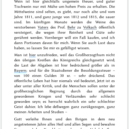
Wein ist hier gleichfalls ungemein theuer, und guter
Tischwein nur mit Mühe um hohen Preis zu erhalten. Die
Mittelweine sind selten, es giebt, nur noch alte und vom
Jahre
1811
, und ganz junge von
1812
und
1815
, die sauer
sind. Im künftigen
Monate
werden die Weine des
verstorbenen
Vaters
des Prof.
Behr
zu
Volkach
öffentlich
versteigert, die wegen ihrer Reinheit und Güte sehr
gerühmt werden. Vornberger will ein Faß kaufen, und ich
dann Portionen davon für mich. Wenn Sie auch Lust dazu
haben, so lassen Sie mir es gefälligst wissen.
Man ist
hier
unzufrieden, weil das Großherzogthum nicht
den übrigen Kreißen des Königreichs gleichgesetzt wird;
die Last der Abgaben ist hier bedrückend größer als in
Bayern
; und für die Staatsdiener die Besoldungssteuer –
von 100 einen Gulden 30 xr. – sehr drückend. Das
öffentliche Leben hat hier niemals viel bedeutet, Jetzt ist es
aber unter aller Kritik, und die Menschen sollen unter der
großherzoglichen Regirung durch das allgemein
gewordenen Kriegen und Verläumden sehr schlecht
geworden seyn; es herrscht wahrlich ein sehr schlechter
Geist dahier. Ich lebe deßwegen ganz zurükgezogen, ganz
meinen Arbeiten und Studien –
Gott verleihe Ihnen und den Ihrigen in dem neu
angetretenen
Jahre
alles Heil und allen Segen und bewahre