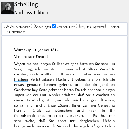
Schelling
Nachlass-Edition
☰
🔎︎
🔎︎
Me­ta­da­ten
Änderungen
Personen, Orte
Lit., Dok., Systeme
Themen
Querverweise
Würzburg
14. Jänner 1817
.
Verehrtester Freund
Wegen meines langen Stillschweigens bitte ich Sie sehr um
Vergebung; ich machte mir zwar selbst öfters Vorwürfe
darüber; doch wollte ich Ihnen nicht eher von meinen
hiesigen
Verhältnissen Nachricht geben, als bis ich sie
etwas genauer kennen gelernt, und die dringendsten
Geschäfte bey Seite gebracht hätte. Da ich aber vor einigen
Tagen von der Frau
Köhler
erfahren; daß Sie 3 Wochen an
einem Halsübel gelitten, nun aber wieder hergestellt seyen,
so kann ich nicht länger zögern, Ihnen zu Ihrer Genesung
herzlich Glük zu wünschen und mich in ihr
freundschaftliches Andenken zurükzurufen. Es thut mir
sehr wehe, daß Sie sooft mit dergleichen Uebeln
heimgesucht werden, da Sie doch das regelmäßigste Leben