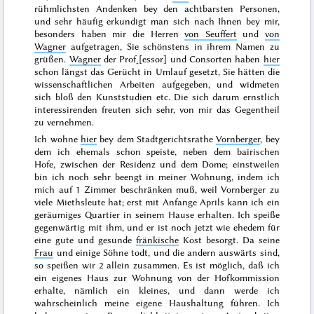
rühmlichsten Andenken bey den achtbarsten Personen,
und sehr häufig erkundigt man sich nach Ihnen bey mir,
besonders haben mir die Herren
von Seuffert
und
von
Wagner
aufgetragen, Sie schönstens in ihrem Namen zu
grüßen.
Wagner
der Prof˖[essor] und Consorten haben
hier
schon längst das Gerücht in Umlauf gesetzt, Sie hätten die
wissenschaftlichen Arbeiten aufgegeben, und widmeten
sich bloß den Kunststudien etc. Die sich darum ernstlich
interessirenden freuten sich sehr, von mir das Gegentheil
zu vernehmen.
Ich wohne
hier
bey dem Stadtgerichtsrathe
Vornberger
, bey
dem ich ehemals schon speiste, neben dem bairischen
Hofe, zwischen der Residenz und dem Dome; einstweilen
bin ich noch sehr beengt in meiner Wohnung, indem ich
mich auf 1 Zimmer beschränken muß, weil Vornberger zu
viele Miethsleute hat; erst mit
Anfange Aprils
kann ich ein
geräumiges Quartier in seinem Hause erhalten. Ich speiße
gegenwärtig mit ihm, und er ist noch jetzt wie ehedem für
eine gute und gesunde
fränkische
Kost besorgt. Da seine
Frau
und einige Söhne todt, und die andern auswärts sind,
so speißen wir 2 allein zusammen. Es ist möglich, daß ich
ein eigenes Haus zur Wohnung von der Hofkommission
erhalte, nämlich ein kleines, und dann werde ich
wahrscheinlich meine eigene Haushaltung führen. Ich