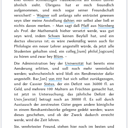
ähnlich sieht. Übrigens hat er mich freundlich
aufgenommen, und mich sogar seiner Freundschaft
versichert! –
Wagner
soll anfangs sehr entrüstet gewesen
seyn über meine Anstellung
dahier
; mir selbst aber ließ er
nichts davon merken. – Man sagt daß
Pfaff
aus
Nürnberg
als Prof. der Mathematik hieher versetzt werde, was gut
seyn wird, indem
Schoen
keinen Beyfall hat, und ein
doctus obscurus
ist; es wäre zwekmäßig wenn auch für
Philologie ein neuer Lehrer angestellt würde, da jetzt alle
Studenten gehalten sind, ein
colleg˖[ium] philol˖[ogicum]
zu hören und zwar bey
Blüm
. –
Die Administration bey der
Universität
hat bereits eine
Aenderung erlitten, und soll noch mehr vereinfacht
werden; wahrscheinlich wird bloß ein Rendtmeister dafür
angestellt. Bar˖[on]
von
###
hat sich selbst zurükgezogen,
und der Cassier
Sixtus
, der ein Defizit von 36000 fl. an
Geld, und mehrere 100 Maltern an Früchten gemacht hat,
ist jetzt in Untersuchung; das jährliche Defizit der
Univ˖[ersität] betragt noch an 30000 fl. Es soll durch
Austausch der zerstreuten Güter gegen andere königliche
in
einem
Rendtamtsbezirke gelegene gedekt werden; wann
dieses geschehen, und ob der Zweck dadurch erreicht
werde, wird die Zeit lehren.
Sie, verehrtester Freund, stehen
hier
noch im besten und