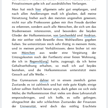
Privatissimum gebe ich auf ausdrükliches Verlangen.
Man hat mich
hier
allgemein sehr gut empfangen, und
nach allen Aeußerungen muß ich glauben, daß meine
Versetzung hieher auch den meisten angenehm gewesen;
nicht nur alle Professoren gaben mir ihre Freude darüber
zu erkennen, sondern auch alle Menschen, die sich um das
Studienwesen interessiren, und besonders die beyden
Glieder der Hofkommission,
von Lerchenfeld
und
Andrian
,
die mir zeither viele Beweiße ihres Wohlwollens gegeben
haben. Sie unterstützen mich sehr thätig in meinem Amte,
und in meinen privat Verhältnissen; denn bisher ist mir
von
München
aus weder eine Vergütung der
Umzugskosten noch der Fortbesitz einer freien Wohnung,
die ich in
Regensb[urg]
hatte, zugesagt; da ich keine
Gehaltserhöhung erhalten, so muß ich auf beydes
bestehen, und die Hofkommission unterstützt mein
Gesuch auf alle Weiße. –
Das Gymnasium
dahier
ist in einem ziemlich guten
Zustande; es ist zahlreich und hat viele gute Köpfe; einige
Lehrer sollten freilich besser seyn, doch geben sie sich viele
Mühe; die Hofkommission thut vieles um diese Lehranstalt
emporzubringen, und ich hoffe, es solle gelingen;
ohngeachtet des sehr schlechten Zustandes der Finanzen
der
Universität
, wird doch das nöthig Erachtete