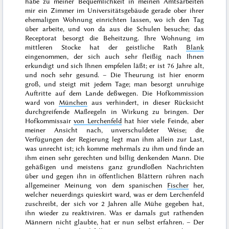
habe zu meiner Bequemlichkeit in meinen Amtsarbeiten
mir ein Zimmer im Universitätsgebäude
gerade ober ihrer
ehemaligen Wohnung einrichten lassen, wo ich den Tag
über arbeite, und von da aus die Schulen besuche; das
Receptorat besorgt die Beheitzung. Ihre Wohnung im
mittleren Stocke hat der geistliche Rath
Blank
eingenommen, der sich auch sehr fleißig nach Ihnen
erkundigt und sich Ihnen empfelen läßt; er ist 76 Jahre alt,
und noch sehr gesund. – Die Theurung ist hier enorm
groß, und steigt mit jedem Tage; man besorgt unruhige
Auftritte auf dem Lande deßwegen. Die Hofkommission
ward von
München
aus verhindert, in dieser Rücksicht
durchgreifende Maßregeln in Wirkung zu bringen. Der
Hofkommissair
von Lerchenfeld
hat hier viele Feinde, aber
meiner Ansicht nach, unverschuldeter Weise; die
Verfügungen der Regierung legt man ihm allein zur Last,
was unrecht ist; ich komme mehrmals zu ihm und finde an
ihm einen sehr gerechten und billig denkenden Mann. Die
gehäßigen und meistens ganz grundloßen Nachrichten
über und gegen ihn in öffentlichen Blättern rühren nach
allgemeiner Meinung von dem spanischen
Fischer
her,
welcher neuerdings quieskirt ward, was er dem Lerchenfeld
zuschreibt, der sich
vor 2 Jahren
alle Mühe gegeben hat,
ihn wieder zu reaktiviren. Was er damals gut rathenden
Männern nicht glaubte, hat er nun selbst erfahren. – Der