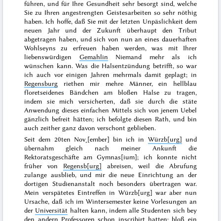
führen, und für Ihre Gesundheit sehr besorgt sind, welche
Sie zu Ihren angestrengten Geistesarbeiten so sehr nöthig
haben. Ich hoffe, daß Sie mit der letzten Unpäslichkeit dem
neuen
Jahr
und der Zukunft überhaupt den Tribut
abgetragen haben, und sich von nun an eines dauerhaften
Wohlseyns zu erfreuen haben werden, was mit Ihrer
liebenswürdigen
Gemahlin
Niemand mehr als ich
wünschen kann. Was die Halsentzündung betrifft, so war
ich auch vor einigen Jahren mehrmals damit geplagt; in
Regensburg
riethen mir mehre Männer, ein hellblau
floretseidenes Bändchen am bloßen Halse zu tragen,
indem sie mich versicherten, daß sie durch die stäte
Anwendung dieses einfachen Mittels sich von jenem Uebel
gänzlich befreit hätten; ich befolgte diesen Rath, und bin
auch zeither ganz davon verschont geblieben.
Seit dem
20ten Nov˖[ember]
bin ich in
Würzb[urg]
und
übernahm gleich nach meiner Ankunft die
Rektoratsgeschäfte am Gymnas[ium]; ich konnte nicht
früher von
Regensb[urg]
abreisen, weil die Abrufung
zulange ausblieb, und mir die neue Einrichtung an der
dortigen Studienanstalt noch besonders übertragen war.
Mein verspätetes Eintreffen in Würzb[urg] war aber nun
Ursache, daß ich im Wintersemester keine Vorlesungen an
der
Universität
halten kann, indem alle Studenten sich bey
den andern Professoren schon inscribirt hatten; bloß ein