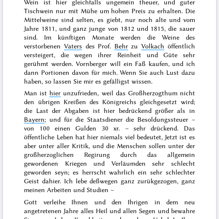
Wein ist hier gleichfalls ungemein theuer, und guter
Tischwein nur mit Mühe um hohen Preis zu erhalten. Die
Mittelweine sind selten, es giebt, nur noch alte und vom
Jahre
1811
, und ganz junge von
1812
und
1815
, die sauer
sind. Im künftigen
Monate
werden die Weine des
verstorbenen
Vaters
des Prof.
Behr
zu
Volkach
öffentlich
versteigert, die wegen ihrer Reinheit und Güte sehr
gerühmt werden. Vornberger will ein Faß kaufen, und ich
dann Portionen davon für mich. Wenn Sie auch Lust dazu
haben, so lassen Sie mir es gefälligst wissen.
Man ist
hier
unzufrieden, weil das Großherzogthum nicht
den übrigen Kreißen des Königreichs gleichgesetzt wird;
die Last der Abgaben ist hier bedrückend größer als in
Bayern
; und für die Staatsdiener die Besoldungssteuer –
von 100 einen Gulden 30 xr. – sehr drückend. Das
öffentliche Leben hat hier niemals viel bedeutet, Jetzt ist es
aber unter aller Kritik, und die Menschen sollen unter der
großherzoglichen Regirung durch das allgemein
gewordenen Kriegen und Verläumden sehr schlecht
geworden seyn; es herrscht wahrlich ein sehr schlechter
Geist dahier. Ich lebe deßwegen ganz zurükgezogen, ganz
meinen Arbeiten und Studien –
Gott verleihe Ihnen und den Ihrigen in dem neu
angetretenen
Jahre
alles Heil und allen Segen und bewahre