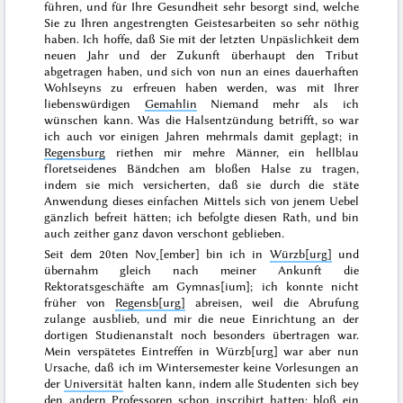
führen, und für Ihre Gesundheit sehr besorgt sind, welche
Sie zu Ihren angestrengten Geistesarbeiten so sehr nöthig
haben. Ich hoffe, daß Sie mit der letzten Unpäslichkeit dem
neuen
Jahr
und der Zukunft überhaupt den Tribut
abgetragen haben, und sich von nun an eines dauerhaften
Wohlseyns zu erfreuen haben werden, was mit Ihrer
liebenswürdigen
Gemahlin
Niemand mehr als ich
wünschen kann. Was die Halsentzündung betrifft, so war
ich auch vor einigen Jahren mehrmals damit geplagt; in
Regensburg
riethen mir mehre Männer, ein hellblau
floretseidenes Bändchen am bloßen Halse zu tragen,
indem sie mich versicherten, daß sie durch die stäte
Anwendung dieses einfachen Mittels sich von jenem Uebel
gänzlich befreit hätten; ich befolgte diesen Rath, und bin
auch zeither ganz davon verschont geblieben.
Seit dem
20ten Nov˖[ember]
bin ich in
Würzb[urg]
und
übernahm gleich nach meiner Ankunft die
Rektoratsgeschäfte am Gymnas[ium]; ich konnte nicht
früher von
Regensb[urg]
abreisen, weil die Abrufung
zulange ausblieb, und mir die neue Einrichtung an der
dortigen Studienanstalt noch besonders übertragen war.
Mein verspätetes Eintreffen in Würzb[urg] war aber nun
Ursache, daß ich im Wintersemester keine Vorlesungen an
der
Universität
halten kann, indem alle Studenten sich bey
den andern Professoren schon inscribirt hatten; bloß ein