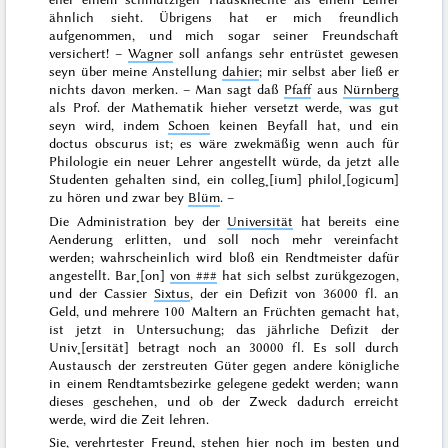
ähnlich sieht. Übrigens hat er mich freundlich
aufgenommen, und mich sogar seiner Freundschaft
versichert! –
Wagner
soll anfangs sehr entrüstet gewesen
seyn über meine Anstellung
dahier
; mir selbst aber ließ er
nichts davon merken. – Man sagt daß
Pfaff
aus
Nürnberg
als Prof. der Mathematik hieher versetzt werde, was gut
seyn wird, indem
Schoen
keinen Beyfall hat, und ein
doctus obscurus
ist; es wäre zwekmäßig wenn auch für
Philologie ein neuer Lehrer angestellt würde, da jetzt alle
Studenten gehalten sind, ein
colleg˖[ium] philol˖[ogicum]
zu hören und zwar bey
Blüm
. –
Die Administration bey der
Universität
hat bereits eine
Aenderung erlitten, und soll noch mehr vereinfacht
werden; wahrscheinlich wird bloß ein Rendtmeister dafür
angestellt. Bar˖[on]
von
###
hat sich selbst zurükgezogen,
und der Cassier
Sixtus
, der ein Defizit von 36000 fl. an
Geld, und mehrere 100 Maltern an Früchten gemacht hat,
ist jetzt in Untersuchung; das jährliche Defizit der
Univ˖[ersität] betragt noch an 30000 fl. Es soll durch
Austausch der zerstreuten Güter gegen andere königliche
in
einem
Rendtamtsbezirke gelegene gedekt werden; wann
dieses geschehen, und ob der Zweck dadurch erreicht
werde, wird die Zeit lehren.
Sie, verehrtester Freund, stehen
hier
noch im besten und