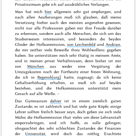
Privatissimum gebe ich auf ausdrükliches Verlangen.
Man hat mich
hier
allgemein sehr gut empfangen, und
nach allen Aeußerungen muß ich glauben, daß meine
Versetzung hieher auch den meisten angenehm gewesen;
nicht nur alle Professoren gaben mir ihre Freude darüber
zu erkennen, sondern auch alle Menschen, die sich um das
Studienwesen interessiren, und besonders die beyden
Glieder der Hofkommission,
von Lerchenfeld
und
Andrian
,
die mir zeither viele Beweiße ihres Wohlwollens gegeben
haben. Sie unterstützen mich sehr thätig in meinem Amte,
und in meinen privat Verhältnissen; denn bisher ist mir
von
München
aus weder eine Vergütung der
Umzugskosten noch der Fortbesitz einer freien Wohnung,
die ich in
Regensb[urg]
hatte, zugesagt; da ich keine
Gehaltserhöhung erhalten, so muß ich auf beydes
bestehen, und die Hofkommission unterstützt mein
Gesuch auf alle Weiße. –
Das Gymnasium
dahier
ist in einem ziemlich guten
Zustande; es ist zahlreich und hat viele gute Köpfe; einige
Lehrer sollten freilich besser seyn, doch geben sie sich viele
Mühe; die Hofkommission thut vieles um diese Lehranstalt
emporzubringen, und ich hoffe, es solle gelingen;
ohngeachtet des sehr schlechten Zustandes der Finanzen
der
Universität
, wird doch das nöthig Erachtete