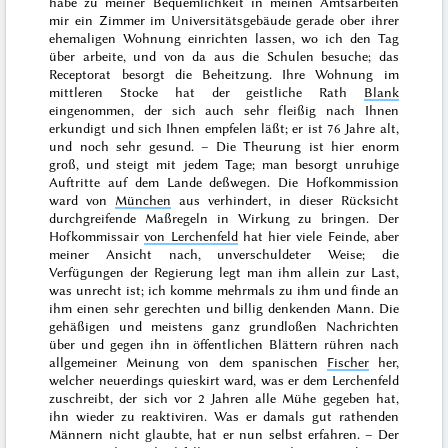
habe zu meiner Bequemlichkeit in meinen Amtsarbeiten
mir ein Zimmer im Universitätsgebäude
gerade ober ihrer
ehemaligen Wohnung einrichten lassen, wo ich den Tag
über arbeite, und von da aus die Schulen besuche; das
Receptorat besorgt die Beheitzung. Ihre Wohnung im
mittleren Stocke hat der geistliche Rath
Blank
eingenommen, der sich auch sehr fleißig nach Ihnen
erkundigt und sich Ihnen empfelen läßt; er ist 76 Jahre alt,
und noch sehr gesund. – Die Theurung ist hier enorm
groß, und steigt mit jedem Tage; man besorgt unruhige
Auftritte auf dem Lande deßwegen. Die Hofkommission
ward von
München
aus verhindert, in dieser Rücksicht
durchgreifende Maßregeln in Wirkung zu bringen. Der
Hofkommissair
von Lerchenfeld
hat hier viele Feinde, aber
meiner Ansicht nach, unverschuldeter Weise; die
Verfügungen der Regierung legt man ihm allein zur Last,
was unrecht ist; ich komme mehrmals zu ihm und finde an
ihm einen sehr gerechten und billig denkenden Mann. Die
gehäßigen und meistens ganz grundloßen Nachrichten
über und gegen ihn in öffentlichen Blättern rühren nach
allgemeiner Meinung von dem spanischen
Fischer
her,
welcher neuerdings quieskirt ward, was er dem Lerchenfeld
zuschreibt, der sich
vor 2 Jahren
alle Mühe gegeben hat,
ihn wieder zu reaktiviren. Was er damals gut rathenden
Männern nicht glaubte, hat er nun selbst erfahren. – Der