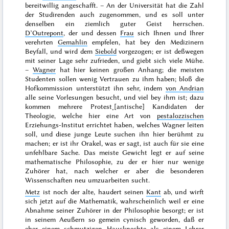
bereitwillig angeschafft. – An der Universität hat die Zahl
der Studirenden auch zugenommen, und es soll unter
denselben ein ziemlich guter Geist herrschen.
D’Outrepont
, der und dessen
Frau
sich Ihnen und Ihrer
verehrten
Gemahlin
empfelen, hat bey den Medizinern
Beyfall, und wird dem
Siebold
vorgezogen; er ist deßwegen
mit seiner Lage sehr zufrieden, und giebt sich viele Mühe.
–
Wagner
hat hier keinen großen Anhang; die meisten
Studenten sollen wenig Vertrauen zu ihm haben; bloß die
Hofkommission unterstützt ihn sehr, indem
von Andrian
alle seine Vorlesungen besucht, und viel bey ihm ist; dazu
kommen mehrere Protest˖[antische] Kandidaten der
Theologie, welche hier eine Art von
pestalozzischen
Erziehungs-Institut errichtet haben, welches Wagner leiten
soll, und diese junge Leute suchen ihn hier berühmt zu
machen; er ist ihr Orakel, was er sagt, ist auch für sie eine
unfehlbare Sache. Das meiste Gewicht legt er auf seine
mathematische Philosophie, zu der er hier nur wenige
Zuhörer hat, nach welcher er aber die besonderen
Wissenschaften neu umzuarbeiten sucht.
Metz
ist noch der alte, haudert seinen
Kant
ab, und wirft
sich jetzt auf die Mathematik,
wahrscheinlich weil er eine
Abnahme seiner Zuhörer in der Philosophie besorgt; er ist
in seinem Aeußern so gemein cynisch geworden, daß er
eher einem schmutzigen Hausknechte als einem Lehrer