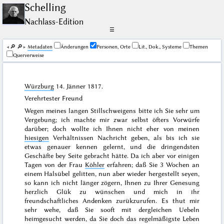
Schelling
Nachlass-Edition
☰
🔎︎
🔎︎
Me­ta­da­ten
Änderungen
Personen, Orte
Lit., Dok., Systeme
Themen
Querverweise
Würzburg
14. Jänner 1817
.
Verehrtester Freund
Wegen meines langen Stillschweigens bitte ich Sie sehr um
Vergebung; ich machte mir zwar selbst öfters Vorwürfe
darüber; doch wollte ich Ihnen nicht eher von meinen
hiesigen
Verhältnissen Nachricht geben, als bis ich sie
etwas genauer kennen gelernt, und die dringendsten
Geschäfte bey Seite gebracht hätte. Da ich aber vor einigen
Tagen von der Frau
Köhler
erfahren; daß Sie 3 Wochen an
einem Halsübel gelitten, nun aber wieder hergestellt seyen,
so kann ich nicht länger zögern, Ihnen zu Ihrer Genesung
herzlich Glük zu wünschen und mich in ihr
freundschaftliches Andenken zurükzurufen. Es thut mir
sehr wehe, daß Sie sooft mit dergleichen Uebeln
heimgesucht werden, da Sie doch das regelmäßigste Leben