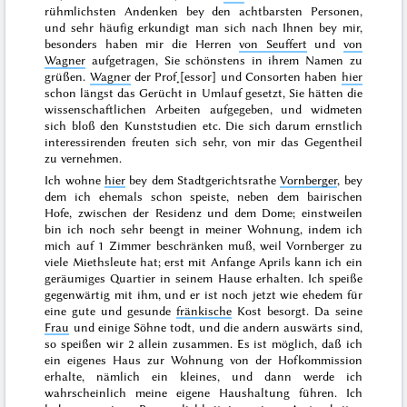
rühmlichsten Andenken bey den achtbarsten Personen,
und sehr häufig erkundigt man sich nach Ihnen bey mir,
besonders haben mir die Herren
von Seuffert
und
von
Wagner
aufgetragen, Sie schönstens in ihrem Namen zu
grüßen.
Wagner
der Prof˖[essor] und Consorten haben
hier
schon längst das Gerücht in Umlauf gesetzt, Sie hätten die
wissenschaftlichen Arbeiten aufgegeben, und widmeten
sich bloß den Kunststudien etc. Die sich darum ernstlich
interessirenden freuten sich sehr, von mir das Gegentheil
zu vernehmen.
Ich wohne
hier
bey dem Stadtgerichtsrathe
Vornberger
, bey
dem ich ehemals schon speiste, neben dem bairischen
Hofe, zwischen der Residenz und dem Dome; einstweilen
bin ich noch sehr beengt in meiner Wohnung, indem ich
mich auf 1 Zimmer beschränken muß, weil Vornberger zu
viele Miethsleute hat; erst mit
Anfange Aprils
kann ich ein
geräumiges Quartier in seinem Hause erhalten. Ich speiße
gegenwärtig mit ihm, und er ist noch jetzt wie ehedem für
eine gute und gesunde
fränkische
Kost besorgt. Da seine
Frau
und einige Söhne todt, und die andern auswärts sind,
so speißen wir 2 allein zusammen. Es ist möglich, daß ich
ein eigenes Haus zur Wohnung von der Hofkommission
erhalte, nämlich ein kleines, und dann werde ich
wahrscheinlich meine eigene Haushaltung führen. Ich