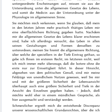
untergeordnete Erscheinungen auf,
reissen
sie aus der
Unterordnung unter die
allgemeinen Gesetze des Lebens,
und somit die Medicin aus der Unterordnung unter der
Physiologie im allgemeineren Sinne.
Sie möchten mich verkennen, wenn Sie glauben, daß mein
in den letzten Jahren mehr practisch thätiges Leben mir
eine oberflächlichere Richtung gegeben hatte. Nachdem
mir die allgemeinen Gesetze des Lebens klarer erschienen
sind, habe ich allerdings versucht, das Leben in allen
seinen Gestaltungen und Formen denselben zu
unterordnen; meinen Sie hiemit die allgemeinere Richtung,
über welche der speciellern in der Tiefe Eintrag gethan, so
gebe ich Ihnen im ersteren Recht, im letzteren nicht, weil
ich mich immer mehr überzeuge, daß die leztere ohne die
erste nur zur Einseitigkeit führt. In dieser Hinsicht,
abgesehen von dem politischen Genuß, sind mir meine
Feldzüge von unendlichem Nutzen gewesen, weil Sie mir
und mit der größeren Sicherheit der Lebensansicht
überhaupt auch eine größere Sicherheit und Tiefe in der
Ansicht des Einzelnen gegeben haben. – Jedoch, dieß
möchte wohl eher in einem mündlichen Gespräche, als
hier ausgemacht und verständigt werden.
Schmerzlicher ergreift mich die entstehende Discrepanz
unserer wissenschaftlichen Grundansichten, über die ich