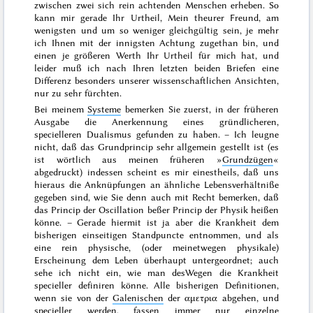
zwischen zwei sich rein achtenden Menschen erheben. So
kann mir gerade Ihr Urtheil, Mein theurer Freund, am
wenigsten und um so weniger gleichgültig sein, je mehr
ich Ihnen mit der innigsten Achtung zugethan bin, und
einen je größeren Werth Ihr Urtheil für mich hat, und
leider muß ich nach Ihren letzten beiden Briefen eine
Differenz besonders unserer wissenschaftlichen Ansichten,
nur zu sehr fürchten.
Bei meinem
Systeme
bemerken Sie zuerst, in der früheren
Ausgabe die Anerkennung eines gründlicheren,
specielleren Dualismus gefunden zu haben. – Ich leugne
nicht, daß das Grundprincip sehr allgemein gestellt ist (es
ist wörtlich aus meinen früheren »
Grundzügen
«
abgedruckt) indessen scheint es mir einestheils, daß uns
hieraus die Anknüpfungen an ähnliche Lebensverhältniße
gegeben sind, wie Sie denn auch mit Recht bemerken, daß
das Princip der Oscillation beßer Princip der Physik heißen
könne. – Gerade hiermit ist ja aber die Krankheit dem
bisherigen einseitigen Standpuncte entnommen, und als
eine rein physische, (oder meinetwegen physikale)
Erscheinung dem Leben überhaupt untergeordnet; auch
sehe ich nicht ein, wie man desWegen die Krankheit
specieller definiren könne. Alle bisherigen Definitionen,
wenn sie von der
Galenischen
der
αμετρια
abgehen, und
specieller werden, fassen immer nur einzelne