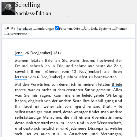
Schelling
Nachlass-Edition
☰
🔎︎
🔎︎
Me­ta­da­ten
Änderungen
Personen, Orte
Lit., Dok., Systeme
Themen
Querverweise
Jena
,
26 Dec˖[ember] 1817
.
Meinen letzten
Brief
an Sie, Mein theurer, hochverehrter
Freund, schrieb ich in Eile, und nehme mir heute die Zeit,
sowohl Ihren
früheren
vom
13 Nov˖[ember]
als Ihren
letzten
vom
6 Dec˖[ember]
ausführlichst zu beantworten.
Mit den Vorwürfen, von denen ich in meinem letzten
Briefe
redete, war es nicht in dem ernsteren Sinne gemeint. Alles
was
Sie
mir sagen, kann nie eine beleidigende Wirkung
haben, obgleich von der andern Seite Ihre Misbilligung und
Ihr Tadel mir weher als von irgend Jemand thut. – Je
selbstständiger man wird, desto weniger findet man andere
selbstständige Menschen, die mit einem übereinstimmen,
desto isolirter wird man im Leben und in der Wissenschaft,
und desto schmerzlicher wird jede neue Discrepanz, welche
sich, sei es auch nur in Ansichten und Meinungen,