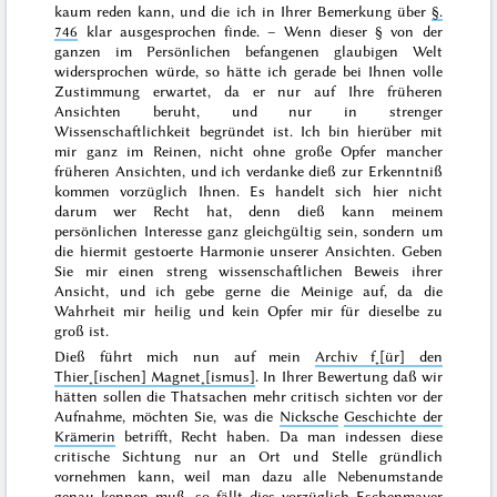
kaum reden kann, und die ich in Ihrer Bemerkung über
§.
746
klar ausgesprochen finde. – Wenn dieser § von der
ganzen im Persönlichen befangenen glaubigen Welt
widersprochen würde, so hätte ich gerade bei Ihnen volle
Zustimmung erwartet, da er nur auf Ihre früheren
Ansichten beruht, und nur in strenger
Wissenschaftlichkeit begründet ist. Ich bin hierüber mit
mir ganz im Reinen, nicht ohne große Opfer mancher
früheren Ansichten, und ich verdanke dieß zur Erkenntniß
kommen vorzüglich Ihnen. Es handelt sich hier nicht
darum wer Recht hat, denn dieß kann meinem
persönlichen Interesse ganz gleichgültig sein, sondern um
die hiermit gestoerte Harmonie unserer Ansichten. Geben
Sie mir einen streng wissenschaftlichen Beweis ihrer
Ansicht, und ich gebe gerne die Meinige auf, da die
Wahrheit mir heilig und kein Opfer mir für dieselbe zu
groß ist.
Dieß führt mich nun auf mein
Archiv f˖[ür] den
Thier˖[ischen] Magnet˖[ismus]
. In Ihrer Bewertung
daß wir
hätten sollen die Thatsachen mehr critisch sichten vor der
Aufnahme, möchten Sie, was die
Nicksche
Geschichte der
Krämerin
betrifft, Recht haben. Da man indessen diese
critische Sichtung nur an Ort und Stelle gründlich
vornehmen kann, weil man dazu alle Nebenumstande
genau kennen muß, so fällt dies vorzüglich
Eschenmayer