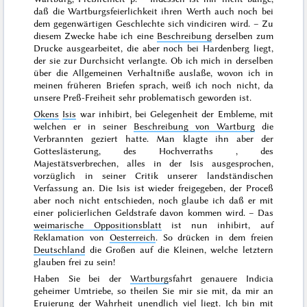
daß die Wartburgsfeierlichkeit ihren Werth auch noch bei
dem gegenwärtigen Geschlechte sich vindiciren wird. – Zu
diesem Zwecke habe ich eine
Beschreibung
derselben zum
Drucke ausgearbeitet, die aber noch bei Hardenberg liegt,
der sie zur Durchsicht verlangte. Ob ich mich in derselben
über die Allgemeinen Verhaltniße aus
laße, wovon ich in
meinen früheren Briefen sprach, weiß ich noch nicht, da
unsere Preß-Freiheit sehr problematisch geworden ist.
Okens
Isis
war inhibirt, bei Gelegenheit der Embleme, mit
welchen er in seiner
Beschreibung von Wartburg
die
Verbrannten geziert hatte. Man klagte ihn aber der
Gotteslästerung
, des
Hochverraths
, des
Majestätsverbrechen
, alles in der Isis ausgesprochen,
vorzüglich in seiner Critik unserer landständischen
Verfassung an. Die Isis ist wieder freigegeben, der Proceß
aber noch nicht entschieden, noch glaube ich daß er mit
einer policierlichen Geldstrafe davon kommen wird. – Das
weimarische Oppositionsblatt
ist nun inhibirt, auf
Reklamation von
Oesterreich
. So drücken in dem freien
Deutschland
die Großen auf die Kleinen, welche letztern
glauben frei zu sein!
Haben Sie bei der
Wartburg
sfahrt genauere Indicia
geheimer Umtriebe, so theilen Sie mir sie mit, da mir an
Eruierung der Wahrheit unendlich viel liegt. Ich bin mit