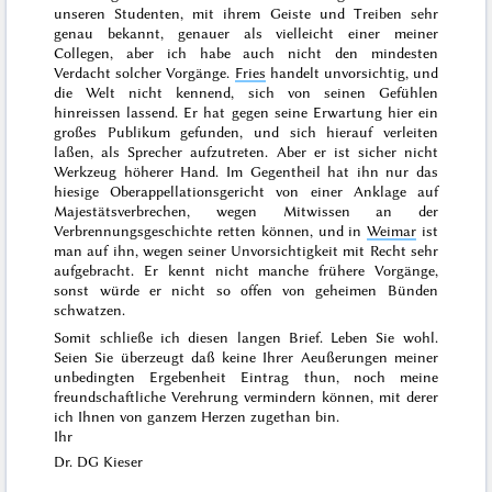
unseren Studenten, mit ihrem Geiste und Treiben sehr
genau bekannt, genauer als vielleicht einer meiner
Collegen, aber ich habe auch nicht den mindesten
Verdacht solcher Vorgänge.
Fries
handelt unvorsichtig, und
die Welt nicht kennend, sich von seinen Gefühlen
hinreissen lassend. Er hat gegen seine Erwartung hier ein
großes Publikum gefunden, und sich hierauf verleiten
laßen, als Sprecher aufzutreten. Aber er ist sicher nicht
Werkzeug höherer Hand. Im Gegentheil hat ihn nur das
hiesige Oberappellationsgericht von einer Anklage auf
Majestätsverbrechen, wegen Mitwissen an der
Verbrennungsgeschichte retten können, und in
Weimar
ist
man auf ihn, wegen seiner Unvorsichtigkeit mit Recht sehr
aufgebracht. Er kennt nicht manche frühere Vorgänge,
sonst würde er nicht so offen von geheimen Bünden
schwatzen.
Somit schließe ich diesen langen Brief. Leben Sie wohl.
Seien Sie überzeugt daß keine Ihrer Aeußerungen meiner
unbedingten Ergebenheit Eintrag thun, noch meine
freundschaftliche Verehrung vermindern können, mit derer
ich Ihnen von ganzem Herzen zugethan bin.
Ihr
Dr. DG Kieser