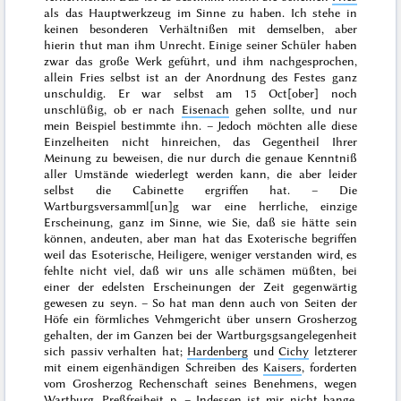
als das Hauptwerkzeug im Sinne zu haben. Ich stehe in
keinen besonderen Verhältnißen mit demselben, aber
hierin thut man ihm Unrecht. Einige seiner Schüler haben
zwar das große Werk geführt, und ihm nachgesprochen,
allein Fries selbst ist an der Anordnung des Festes ganz
unschuldig. Er war selbst am
15 Oct[ober]
noch
unschlüßig, ob er nach
Eisenach
gehen sollte, und nur
mein Beispiel bestimmte ihn. – Jedoch möchten alle diese
Einzelheiten nicht hinreichen, das Gegentheil Ihrer
Meinung zu beweisen, die nur durch die genaue Kenntniß
aller Umstände wiederlegt werden kann, die aber leider
selbst die Cabinette ergriffen hat. – Die
Wartburgsversamml[un]g war eine herrliche, einzige
Erscheinung, ganz im Sinne, wie Sie, daß sie hätte sein
können,
andeuten
, aber man hat das Exoterische begriffen
weil das Esoterische, Heiligere, weniger verstanden wird, es
fehlte nicht viel, daß wir uns alle schämen müßten, bei
einer der edelsten Erscheinungen der Zeit gegenwärtig
gewesen zu seyn. – So hat man denn auch von Seiten der
Höfe ein förmliches Vehmgericht über unsern Grosherzog
gehalten, der im Ganzen bei der Wartburgsgsangelegenheit
sich passiv verhalten hat;
Hardenberg
und
Cichy
letzterer
mit einem eigenhändigen Schreiben des
Kaisers
, forderten
vom Grosherzog Rechenschaft seines Benehmens, wegen
Wartburg, Preßfreiheit p. – Indessen ist mir nicht bange,