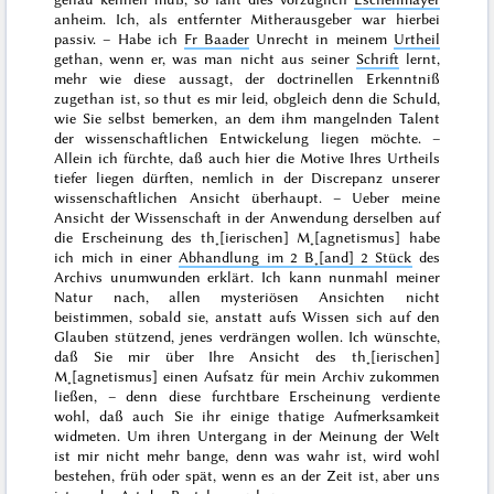
anheim. Ich, als entfernter Mitherausgeber war
hierbei
passiv. – Habe ich
Fr Baader
Unrecht in meinem
Urtheil
gethan, wenn er, was man nicht aus seiner
Schrift
lernt,
mehr wie diese aussagt, der doctrinellen Erkenntniß
zugethan ist, so thut es mir leid, obgleich denn die Schuld,
wie Sie selbst bemerken, an dem ihm mangelnden Talent
der wissenschaftlichen Entwickelung liegen möchte. –
Allein ich fürchte, daß auch hier die Motive Ihres Urtheils
tiefer liegen dürften, nemlich in der Discrepanz unserer
wissenschaftlichen Ansicht überhaupt. – Ueber meine
Ansicht der Wissenschaft in der Anwendung derselben auf
die Erscheinung des th˖[ierischen] M˖[agnetismus] habe
ich mich in einer
Abhandlung im 2 B˖[and] 2 Stück
des
Archivs unumwunden erklärt. Ich kann nunmahl meiner
Natur nach, allen mysteriösen Ansichten nicht
beistimmen, sobald sie, anstatt aufs Wissen sich auf den
Glauben stützend, jenes verdrängen wollen. Ich wünschte,
daß Sie mir über Ihre Ansicht des th˖[ierischen]
M˖[agnetismus] einen Aufsatz für mein Archiv zukommen
ließen, – denn diese furchtbare Erscheinung verdiente
wohl, daß auch Sie ihr einige thatige Aufmerksamkeit
widmeten. Um ihren Untergang in der Meinung der Welt
ist mir nicht mehr bange, denn was wahr ist, wird wohl
bestehen, früh oder spät, wenn es an der Zeit ist, aber uns