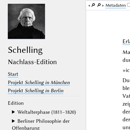
🔎︎
🔎︎
Me­ta­da­ten
Er
Schelling
Ma
dur
Nachlass-Edition
»
i
Start
Du
Projekt
Schelling in München
bl
Projekt
Schelling in Berlin
Va
Edition
zei
de
Weltalterphase (1811–1820)
de
Berliner Philosophie der
unn
Offenbarung