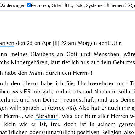
Änderungen
Personen, Orte
Lit., Dok., Systeme
Themen
Qu
langen
den
26ten Apr˖[il] 22
am Morgen acht Uhr.
nn meines Glaubens an Gott und Menschen, wäre ic
chs Kindergebären, laut rief ich aus auf dem Geburtss
ch habe den Mann durch den Herrn«!
rch den Herrn habe ich Sie, Hochverehrter und Tie
eiben, was
ER
mir gab, und
nichts
und
Niemand
soll m
terland, und von Deiner Freundschaft, und aus Deines
gen will
« sprach Er (
αυτος
הוא
). Also hat Er auch mir 
n Herrn
«, wie
Abraham
. Was der Herr aller Herren w
r klein wie er ist, treu doch ist in seinem ganz
atürlichen oder (unnatürlich) positiven Religion, als