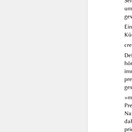
Se
umg
ge
Ei
Kü
cr
De
hö
imm
pr
ge
»m
Pr
Na
dah
pri