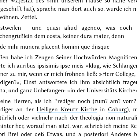
iner Majestät des »
mit unserem Hause so nahe ve
eschifft hat), spräche man dort auch so, würde ich mi
wöhnen.
Zettel.
nstweilen - und
quasi aliud agendo
, was doch
chengrüßlein dem
costa
, keiner
dura mater
, denn
ede mihi munera placent homini que diisque
ßen habe ich Zeugen Seiner Hochwürden Magnifice
rte ich
auribus ipsisimis ipse meis
»klug, wie Schlange
er zu mir, wenn er mich frohnen ließ: »Herr College, d
edigen?«; Einst antwortete ich ihm absichtlich frag
sta
, und ganz Unbefangen: »in der Universitäts Kirche
eine Herren, als ich Prediger noch (
zum
? am? vom? 
ediger an der
Heiligen Kreutz Kirche
in
Coburg
), 
türlich oder vielmehr nach der
theologia non natural
inter her, worauf man sitzt.
war, schrieb ich
meine
Re
ori
Brei oder deß
Etwas
, und
a posteriori
Anderes b