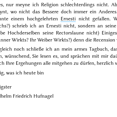
les, nur meyne ich
Religion
schlechterdings nicht. Ab
ynt, wo nicht das Bessere doch immer ein Anderes
nnte einem hochgelehrten
Ernesti
nicht gefallen. W
uchs?) schrieb ich an
Ernesti
nicht, sondern an sein
abe Hochderselben seine Rectorslaune nicht) Einiges
nner Wirkts? Ihr Weiber Wirkts?) denn die Recension 
gleich noch schließe ich an mein armes Tagbuch, da
n, wünschend,
Sie
lesen es, und sprächen mit mir daü
ch Ihre Ergehungen alle
mitgehen
zu dürfen, herzlich v
g, was ich heute bin
igster
lhelm Friedrich Hufnagel