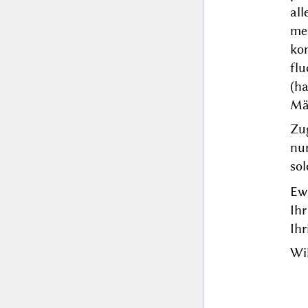
al
me
ko
fl
(h
Mä
Zu
nu
sol
Ewi
Ihr
Ihr
Wi