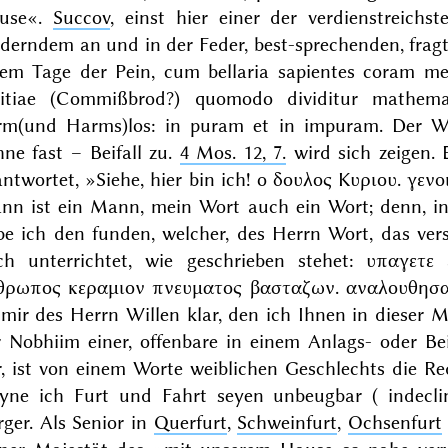
use«.
Succov
, einst hier einer der verdienstreich
derndem
an
und
in
der Feder, best-sprechenden, frag
nem
Tage der Pein,
cum bellaria sapientes coram me
itiae
(Commißbrod?)
quomodo dividitur mathema
rm(und Harms)los:
in puram et in impuram.
Der
W
hne fast –
Beifall
zu.
4
Mos.
12, 7.
wird sich zeigen.
antwortet, »
Siehe,
hier
bin ich!
ο δουλος Κυριου. γενο
nn ist ein Mann, mein Wort auch ein Wort; denn, i
be ich
den
funden, welcher, des Herrn Wort, das ver
ch unterrichtet, wie geschrieben stehet:
υπαγετε 
θρωπος κεραμιον πνευματος βασταζων. αναλουθησ
t mir des Herrn Willen klar, den ich Ihnen in dieser
r
Nobhiim
einer, offenbare in einem Anlags- oder Bei
r, ist von einem Worte weiblichen Geschlechts die R
yne ich
Furt
und
Fahrt
seyen unbeugbar (
indeclin
ger. Als Senior in
Querfurt
,
Schweinfurt
,
Ochsenfurt