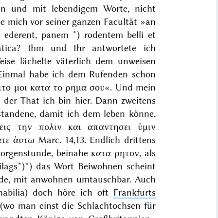
sten und
mit
lebendigem
Worte, nicht
te mich vor seiner ganzen Facultät »an
 ederent, panem *)
rodentem belli et
tica?
Ihm und Ihr antwortete ich
eise
lächelte
väterlich
dem unweisen
 Einmal habe ich dem Rufenden schon
ιτο μοι κατα το ρημα σου
«. Und mein
n der That
ich bin
hier
. Dann zweitens
standene, damit ich
dem
leben könne,
εις την πολιν και απαντησει ὑμιν
ατε ἀυτω
Marc.
14,13. Endlich
drittens
 Morgenstunde, beinahe
κατα ρητον
, als
lags*)
*) das Wort
Beiwohnen
scheint
ede, mit
anwohnen
umtauschbar. Auch
abilia
) doch höre ich oft
Frankfurt
s
(wo man einst die Schlachtochsen für