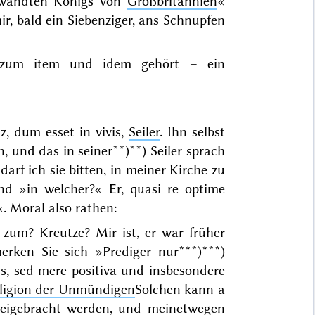
rwandten Königs von
Großbritannien
«
r, bald ein Siebenziger, ans Schnupfen
 zum
item
und
idem
gehört – ein
nz,
dum esset in vivis,
Seiler
. Ihn selbst
n, und
das
in
seiner
**)
**)
Seiler
sprach
arf ich sie bitten, in
meiner
Kirche zu
end »in welcher?« Er,
quasi re optime
«.
Moral also rathen:
zum? Kreutze? Mir ist, er war früher
merken Sie sich »Prediger nur***)
***)
is,
sed mere positiva
und insbesondere
ligion der Unmündigen
Solchen kann
a
eigebracht werden, und meinetwegen