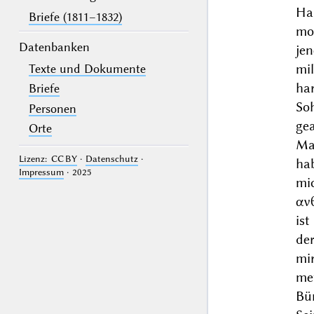
Ha
Briefe (1811–1832)
mo
Datenbanken
je
mil
Texte und Dokumente
ha
Briefe
So
Personen
ge
Orte
Ma
Lizenz: CC BY
·
Datenschutz
·
ha
Impressum
· 2025
mi
αν
is
de
mi
me
Bür