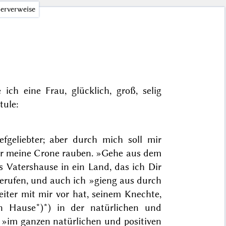
erverweise
h eine Frau, glücklich, groß, selig
tule:
fgeliebter; aber
durch mich
soll mir
ir meine Crone rauben. »
Gehe aus dem
 Vatershause in ein Land, das ich Dir
gerufen, und auch ich »
gieng aus durch
eiter mit mir vor hat, seinem Knechte,
en Hause*)
*) in der natürlichen und
o »im
ganzen
natürlichen und positiven