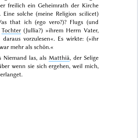
er freilich ein Geheimrath der Kirche
.
Eine
solche
(
meine
Religion
scilicet
)
as that ich (
ego vero?
)? Flugs (und
e
Tochter
(Jullia?) »ihrem Herrn Vater,
 daraus vorzulesen«. Es wirkte: (»ihr
war mehr als schön.«
s Niemand las, als
Matthiä
, der Selige
ber wenn sie sich ergehen, weil mich,
erlanget.