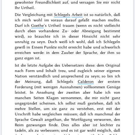
gewohnter Freundlichkeit auf, und versagen Sie mir nicht
Ihr Urtheil.
Die Vergleichung mit
Schlegels
Arbeit
ist so natürlich, daß
ich mich wohl im voraus darauf gefaßt machen mußte.
Darf ich
Goethe
’s Urtheil trauen (wenn es nicht vielleicht
durch eben vorhandene Zu- oder Abneigung bestimmt
wird), so brauchte ich in dieser Hinsicht nicht sehr
unruhig zu seyn. Doch weiß ich wohl, daß ich Schlegeln
gewiß in Einem Punkte nicht erreicht habe und schwerlich
erreichen werde: in dem Zauber der Sprache, der ihm so
ganz eigen ist.
Ist die letzte Aufgabe des Uebersetzers diese: dem Original
nach Form und Inhalt treu, und zugleich seiner eigenen
Nation verständlich und ansprechend zu seyn; so bin ich
der Meinung, daß Schlegels
Calderon
der erstern
Forderung (mit wenigen Ausnahmen) vollkommen Genüge
leistet. In Ansehung der zweiten aber habe ich von
manchen Seiten Klagen vernommen, die mir nicht ganz
ungegründet scheinen. Ich selbst muß gestehen, daß ich
mehre Stellen, um sie ganz zu verstehen, erst mit der
Urschrift habe vergleichen müssen; daß ich manchmal der
Sprache Gewalt angethan, die Wortfügung verworren, den
Reim gezwungen finde. Dies alles aber ist leichter zu
tadeln, als zu verbessern; und es ist gar wohl möglich, daß