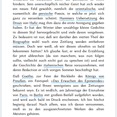
hindern. Sein unerschöpflich reicher Geist hat sich wieder
ein neues Feld gewählt, nemlich die
orientalische
, und
namentlich die
persische
Poesie, in welche er jetzt sich
ganz zu versenken scheint.
Hammers
Uebersetzung
des
Divan
von
Hafiz
mag ihm dazu die erste Anregung gegeben
haben. Er hat den Winter über unzählige kleine Gedichte
in diesem Styl hervorgebracht und viele davon vorgelesen.
Zu bedauern ist nur, daß wir darüber den vierten Theil der
Biographie
wohl noch eine Zeitlang werden entbehren
müssen. Doch wer weiß, ob wir diesen ohnehin so bald
bekommen hätten? Ich glaube fast, er wird die Erzählung
für jetzt
abbrechen (da von manchem, was nun folgen
sollte, vielleicht noch nicht gut zu sprechen ist) und erst
die Geschichte der
italienischen
Reise vorausnehmen, mit
deren Redaction er sich vorigen Sommer beschäftigt hat.
Daß
Goethe
, zur Feier der Rückkehr des
Königs von
Preußen
, ein Festspiel:
»Das Erwachen des Epimenides«
geschrieben, wird Ihnen wenigstens aus den Zeitungen
bekannt seyn. Es ist endlich, am
Jahrestage
der Einnahme
von
Paris
, in
Berlin
mit großem Beifall aufgeführt worden,
und wird auch bald im Druck erscheinen. Ich bin höchst
begierig darauf. Nach allem, was ich davon vernommen,
muß es zu den ausgezeichnetsten Werken des alten
Meisters gehören.