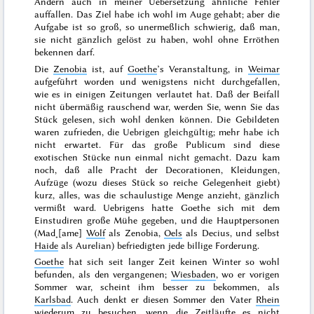
Andern auch in meiner Uebersetzung ähnliche Fehler
auffallen. Das Ziel habe ich wohl im Auge gehabt; aber die
Aufgabe ist so groß, so unermeßlich schwierig, daß man,
sie nicht gänzlich gelöst zu haben, wohl ohne Erröthen
bekennen darf.
Die
Zenobia
ist, auf
Goethe
’s Veranstaltung, in
Weimar
aufgeführt worden und wenigstens nicht durchgefallen,
wie es in einigen Zeitungen verlautet hat. Daß der Beifall
nicht übermäßig rauschend war, werden Sie, wenn Sie das
Stück gelesen, sich wohl denken können. Die Gebildeten
waren zufrieden, die Uebrigen gleichgültig; mehr habe ich
nicht erwartet. Für das große Publicum sind diese
exotischen Stücke nun einmal nicht gemacht. Dazu kam
noch, daß alle Pracht der Decorationen, Kleidungen,
Aufzüge (wozu dieses
Stück so reiche Gelegenheit giebt)
kurz, alles, was die schaulustige Menge anzieht, gänzlich
vermißt ward. Uebrigens hatte Goethe sich mit dem
Einstudiren große Mühe gegeben, und die Hauptpersonen
(Mad˖[ame]
Wolf
als Zenobia,
Oels
als Decius, und selbst
Haide
als Aurelian) befriedigten jede billige Forderung.
Goethe
hat sich seit langer Zeit keinen Winter so wohl
befunden, als den
vergangenen
;
Wiesbaden
, wo er
vorigen
Sommer
war, scheint ihm besser zu bekommen, als
Karlsbad
. Auch denkt er diesen
Sommer
den Vater
Rhein
wiederum zu besuchen, wenn die Zeitläufte es nicht