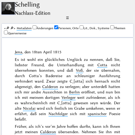
Schelling
Nachlass-Edition
☰
🔎︎
🔎︎
Me­ta­da­ten
Änderungen
Personen, Orte
Lit., Dok., Systeme
Themen
Querverweise
Jena
, den
18ten April 1815
Es ist wohl ein glückliches Unglück zu nennen, daß Sie,
liebster Freund, die Unterhandlung mit
Cotta
nicht
übernehmen konnten, und daß
Voß
, der sie übernahm,
durch Cotta’s Badereise an schleuniger Ausführung
verhindert ward. Zwar zeigte C˖[otta] sich hernach nicht
abgeneigt, den
Calderon
zu verlegen; aber unterdeß hatten
sich mir andre Aussichten in
Berlin
eröffnet, und nun bin
ich mit meinem dortigen
Verleger
weit zufriedener, als ich
es wahrscheinlich mit
C˖[otta] gewesen seyn würde. Der
alte
Nicolai
wird sich freilich im Grabe umkehren, wenn er
erfährt, daß sein
Nachfolger
sich mit
spanischer
Poesie
befaßt.
Früher, als ich’s vor’m Jahre hoffen durfte, kann ich Ihnen
jetzt meinen
Calderon
übersenden. Nehmen Sie ihn mit