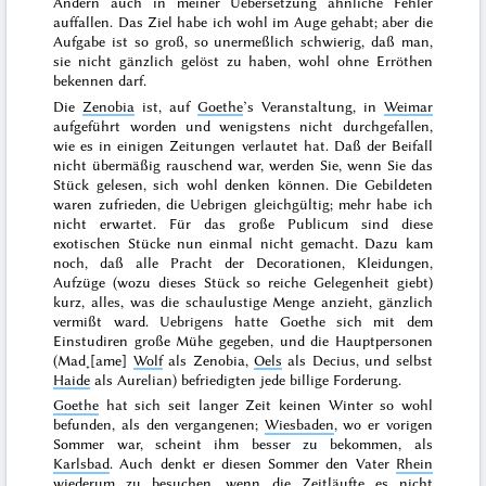
Andern auch in meiner Uebersetzung ähnliche Fehler
auffallen. Das Ziel habe ich wohl im Auge gehabt; aber die
Aufgabe ist so groß, so unermeßlich schwierig, daß man,
sie nicht gänzlich gelöst zu haben, wohl ohne Erröthen
bekennen darf.
Die
Zenobia
ist, auf
Goethe
’s Veranstaltung, in
Weimar
aufgeführt worden und wenigstens nicht durchgefallen,
wie es in einigen Zeitungen verlautet hat. Daß der Beifall
nicht übermäßig rauschend war, werden Sie, wenn Sie das
Stück gelesen, sich wohl denken können. Die Gebildeten
waren zufrieden, die Uebrigen gleichgültig; mehr habe ich
nicht erwartet. Für das große Publicum sind diese
exotischen Stücke nun einmal nicht gemacht. Dazu kam
noch, daß alle Pracht der Decorationen, Kleidungen,
Aufzüge (wozu dieses
Stück so reiche Gelegenheit giebt)
kurz, alles, was die schaulustige Menge anzieht, gänzlich
vermißt ward. Uebrigens hatte Goethe sich mit dem
Einstudiren große Mühe gegeben, und die Hauptpersonen
(Mad˖[ame]
Wolf
als Zenobia,
Oels
als Decius, und selbst
Haide
als Aurelian) befriedigten jede billige Forderung.
Goethe
hat sich seit langer Zeit keinen Winter so wohl
befunden, als den
vergangenen
;
Wiesbaden
, wo er
vorigen
Sommer
war, scheint ihm besser zu bekommen, als
Karlsbad
. Auch denkt er diesen
Sommer
den Vater
Rhein
wiederum zu besuchen, wenn die Zeitläufte es nicht