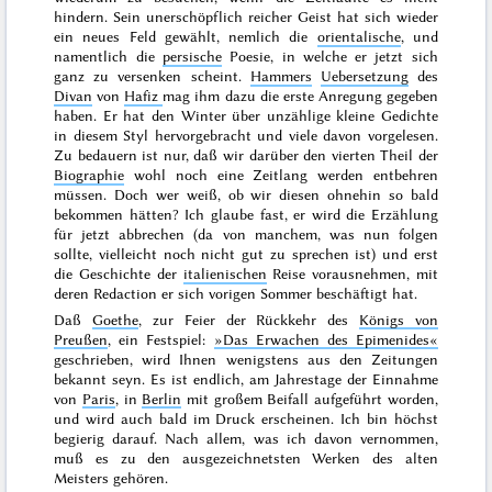
hindern. Sein unerschöpflich reicher Geist hat sich wieder
ein neues Feld gewählt, nemlich die
orientalische
, und
namentlich die
persische
Poesie, in welche er jetzt sich
ganz zu versenken scheint.
Hammers
Uebersetzung
des
Divan
von
Hafiz
mag ihm dazu die erste Anregung gegeben
haben. Er hat den Winter über unzählige kleine Gedichte
in diesem Styl hervorgebracht und viele davon vorgelesen.
Zu bedauern ist nur, daß wir darüber den vierten Theil der
Biographie
wohl noch eine Zeitlang werden entbehren
müssen. Doch wer weiß, ob wir diesen ohnehin so bald
bekommen hätten? Ich glaube fast, er wird die Erzählung
für jetzt
abbrechen (da von manchem, was nun folgen
sollte, vielleicht noch nicht gut zu sprechen ist) und erst
die Geschichte der
italienischen
Reise vorausnehmen, mit
deren Redaction er sich vorigen Sommer beschäftigt hat.
Daß
Goethe
, zur Feier der Rückkehr des
Königs von
Preußen
, ein Festspiel:
»Das Erwachen des Epimenides«
geschrieben, wird Ihnen wenigstens aus den Zeitungen
bekannt seyn. Es ist endlich, am
Jahrestage
der Einnahme
von
Paris
, in
Berlin
mit großem Beifall aufgeführt worden,
und wird auch bald im Druck erscheinen. Ich bin höchst
begierig darauf. Nach allem, was ich davon vernommen,
muß es zu den ausgezeichnetsten Werken des alten
Meisters gehören.