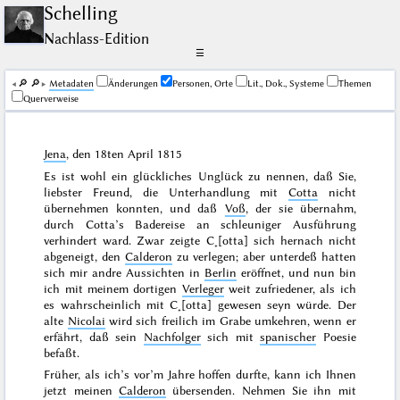
Schelling
Nachlass-Edition
☰
🔎︎
🔎︎
Me­ta­da­ten
Änderungen
Personen, Orte
Lit., Dok., Systeme
Themen
Querverweise
Jena
, den
18ten April 1815
Es ist wohl ein glückliches Unglück zu nennen, daß Sie,
liebster Freund, die Unterhandlung mit
Cotta
nicht
übernehmen konnten, und daß
Voß
, der sie übernahm,
durch Cotta’s Badereise an schleuniger Ausführung
verhindert ward. Zwar zeigte C˖[otta] sich hernach nicht
abgeneigt, den
Calderon
zu verlegen; aber unterdeß hatten
sich mir andre Aussichten in
Berlin
eröffnet, und nun bin
ich mit meinem dortigen
Verleger
weit zufriedener, als ich
es wahrscheinlich mit
C˖[otta] gewesen seyn würde. Der
alte
Nicolai
wird sich freilich im Grabe umkehren, wenn er
erfährt, daß sein
Nachfolger
sich mit
spanischer
Poesie
befaßt.
Früher, als ich’s vor’m Jahre hoffen durfte, kann ich Ihnen
jetzt meinen
Calderon
übersenden. Nehmen Sie ihn mit