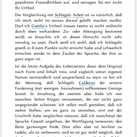
gewohnter Freundlichkeit auf, und versagen Sie mir nicht
Ihr Urtheil.
Die Vergleichung mit
Schlegels
Arbeit
ist so natürlich, daß
ich mich wohl im voraus darauf gefaßt machen mußte.
Darf ich
Goethe
’s Urtheil trauen (wenn es nicht vielleicht
durch eben vorhandene Zu- oder Abneigung bestimmt
wird), so brauchte ich in dieser Hinsicht nicht sehr
unruhig zu seyn. Doch weiß ich wohl, daß ich Schlegeln
gewiß in Einem Punkte nicht erreicht habe und schwerlich
erreichen werde: in dem Zauber der Sprache, der ihm so
ganz eigen ist.
Ist die letzte Aufgabe des Uebersetzers diese: dem Original
nach Form und Inhalt treu, und zugleich seiner eigenen
Nation verständlich und ansprechend zu seyn; so bin ich
der Meinung, daß Schlegels
Calderon
der erstern
Forderung (mit wenigen Ausnahmen) vollkommen Genüge
leistet. In Ansehung der zweiten aber habe ich von
manchen Seiten Klagen vernommen, die mir nicht ganz
ungegründet scheinen. Ich selbst muß gestehen, daß ich
mehre Stellen, um sie ganz zu verstehen, erst mit der
Urschrift habe vergleichen müssen; daß ich manchmal der
Sprache Gewalt angethan, die Wortfügung verworren, den
Reim gezwungen finde. Dies alles aber ist leichter zu
tadeln, als zu verbessern; und es ist gar wohl möglich, daß