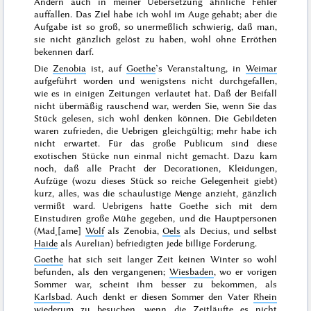
Andern auch in meiner Uebersetzung ähnliche Fehler
auffallen. Das Ziel habe ich wohl im Auge gehabt; aber die
Aufgabe ist so groß, so unermeßlich schwierig, daß man,
sie nicht gänzlich gelöst zu haben, wohl ohne Erröthen
bekennen darf.
Die
Zenobia
ist, auf
Goethe
’s Veranstaltung, in
Weimar
aufgeführt worden und wenigstens nicht durchgefallen,
wie es in einigen Zeitungen verlautet hat. Daß der Beifall
nicht übermäßig rauschend war, werden Sie, wenn Sie das
Stück gelesen, sich wohl denken können. Die Gebildeten
waren zufrieden, die Uebrigen gleichgültig; mehr habe ich
nicht erwartet. Für das große Publicum sind diese
exotischen Stücke nun einmal nicht gemacht. Dazu kam
noch, daß alle Pracht der Decorationen, Kleidungen,
Aufzüge (wozu dieses
Stück so reiche Gelegenheit giebt)
kurz, alles, was die schaulustige Menge anzieht, gänzlich
vermißt ward. Uebrigens hatte Goethe sich mit dem
Einstudiren große Mühe gegeben, und die Hauptpersonen
(Mad˖[ame]
Wolf
als Zenobia,
Oels
als Decius, und selbst
Haide
als Aurelian) befriedigten jede billige Forderung.
Goethe
hat sich seit langer Zeit keinen Winter so wohl
befunden, als den
vergangenen
;
Wiesbaden
, wo er
vorigen
Sommer
war, scheint ihm besser zu bekommen, als
Karlsbad
. Auch denkt er diesen
Sommer
den Vater
Rhein
wiederum zu besuchen, wenn die Zeitläufte es nicht