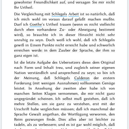
gewohnter Freundlichkeit auf, und versagen Sie mir nicht
Ihr Urtheil.
Die Vergleichung mit
Schlegels
Arbeit
ist so natürlich, daß
ich mich wohl im voraus darauf gefaßt machen mußte.
Darf ich
Goethe
’s Urtheil trauen (wenn es nicht vielleicht
durch eben vorhandene Zu- oder Abneigung bestimmt
wird), so brauchte ich in dieser Hinsicht nicht sehr
unruhig zu seyn. Doch weiß ich wohl, daß ich Schlegeln
gewiß in Einem Punkte nicht erreicht habe und schwerlich
erreichen werde: in dem Zauber der Sprache, der ihm so
ganz eigen ist.
Ist die letzte Aufgabe des Uebersetzers diese: dem Original
nach Form und Inhalt treu, und zugleich seiner eigenen
Nation verständlich und ansprechend zu seyn; so bin ich
der Meinung, daß Schlegels
Calderon
der erstern
Forderung (mit wenigen Ausnahmen) vollkommen Genüge
leistet. In Ansehung der zweiten aber habe ich von
manchen Seiten Klagen vernommen, die mir nicht ganz
ungegründet scheinen. Ich selbst muß gestehen, daß ich
mehre Stellen, um sie ganz zu verstehen, erst mit der
Urschrift habe vergleichen müssen; daß ich manchmal der
Sprache Gewalt angethan, die Wortfügung verworren, den
Reim gezwungen finde. Dies alles aber ist leichter zu
tadeln, als zu verbessern; und es ist gar wohl möglich, daß