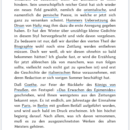
hindern. Sein unerschöpflich reicher Geist hat sich wieder
ein neues Feld gewählt, nemlich die
orientalische
, und
namentlich die
persische
Poesie, in welche er jetzt sich
ganz zu versenken scheint.
Hammers
Uebersetzung
des
Divan
von
Hafiz
mag ihm dazu die erste Anregung gegeben
haben. Er hat den Winter über unzählige kleine Gedichte
in diesem Styl hervorgebracht und viele davon vorgelesen.
Zu bedauern ist nur, daß wir darüber den vierten Theil der
Biographie
wohl noch eine Zeitlang werden entbehren
müssen. Doch wer weiß, ob wir diesen ohnehin so bald
bekommen hätten? Ich glaube fast, er wird die Erzählung
für jetzt
abbrechen (da von manchem, was nun folgen
sollte, vielleicht noch nicht gut zu sprechen ist) und erst
die Geschichte der
italienischen
Reise vorausnehmen, mit
deren Redaction er sich vorigen Sommer beschäftigt hat.
Daß
Goethe
, zur Feier der Rückkehr des
Königs von
Preußen
, ein Festspiel:
»Das Erwachen des Epimenides«
geschrieben, wird Ihnen wenigstens aus den Zeitungen
bekannt seyn. Es ist endlich, am
Jahrestage
der Einnahme
von
Paris
, in
Berlin
mit großem Beifall aufgeführt worden,
und wird auch bald im Druck erscheinen. Ich bin höchst
begierig darauf. Nach allem, was ich davon vernommen,
muß es zu den ausgezeichnetsten Werken des alten
Meisters gehören.