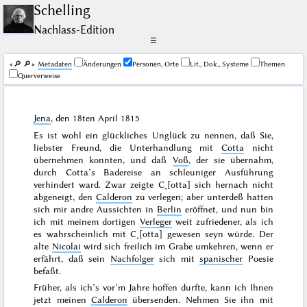
Schelling
Nachlass-Edition
☰
🔎︎
🔎︎
Me­ta­da­ten
Änderungen
Personen, Orte
Lit., Dok., Systeme
Themen
Querverweise
Jena
, den
18ten April 1815
Es ist wohl ein glückliches Unglück zu nennen, daß Sie,
liebster Freund, die Unterhandlung mit
Cotta
nicht
übernehmen konnten, und daß
Voß
, der sie übernahm,
durch Cotta’s Badereise an schleuniger Ausführung
verhindert ward. Zwar zeigte C˖[otta] sich hernach nicht
abgeneigt, den
Calderon
zu verlegen; aber unterdeß hatten
sich mir andre Aussichten in
Berlin
eröffnet, und nun bin
ich mit meinem dortigen
Verleger
weit zufriedener, als ich
es wahrscheinlich mit
C˖[otta] gewesen seyn würde. Der
alte
Nicolai
wird sich freilich im Grabe umkehren, wenn er
erfährt, daß sein
Nachfolger
sich mit
spanischer
Poesie
befaßt.
Früher, als ich’s vor’m Jahre hoffen durfte, kann ich Ihnen
jetzt meinen
Calderon
übersenden. Nehmen Sie ihn mit