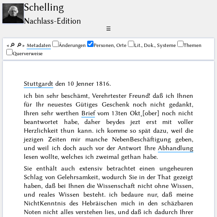
Schelling
Nachlass-Edition
☰
🔎︎
🔎︎
Me­ta­da­ten
Änderungen
Personen, Orte
Lit., Dok., Systeme
Themen
Querverweise
Stuttgardt
den
10 Jenner 1816
.
ich bin sehr beschämt, Verehrtester Freund! daß ich Ihnen
für Ihr neuestes Gütiges Geschenk noch nicht gedankt,
Ihren sehr werthen
Brief
vom
13ten Okt˖[ober]
noch nicht
beantwortet habe, daher beydes jezt erst mit voller
Herzlichkeit thun kann. ich komme so spät dazu, weil die
jezigen Zeiten mir manche NebenBeschäftigung geben,
und weil ich doch auch vor der Antwort Ihre
Abhandlung
lesen wollte, welches ich zweimal gethan habe.
Sie enthält auch extensiv betrachtet einen ungeheuren
Schlag von Gelehrsamkeit, wodurch Sie in der That gezeigt
haben, daß bei Ihnen die Wissenschaft nicht ohne Wissen,
und reales Wissen besteht. ich bedaure nur, daß meine
NichtKenntnis des Hebräischen mich in den schäzbaren
Noten nicht alles verstehen lies, und daß ich dadurch Ihrer