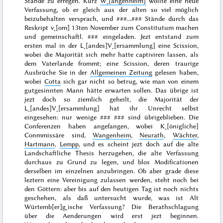
Stände zu erregen. Kurz
W˖[angenheim]
wollte eine neue
Verfassung, ob er gleich aus der alten so viel möglich
beizubehalten versprach, und
###...###
Stände durch das
Reskript v˖[om]
13ten November
zum Constitutum machen
und gemeinschaftl.
###
eingeladen. Jezt entstand zum
ersten mal in der L˖[andes]V˖[ersammlung] eine Scission,
wobei die Majorität sich mehr hatte captiviren lassen, als
dem Vaterlande frommt; eine Scission, deren
traurige
Ausbrüche Sie in der
Allgemeinen Zeitung
gelesen haben,
wobei
Cotta
sich gar nicht so betrug, wie man von einem
gutgesinnten Mann hätte erwarten sollen. Das übrige ist
jezt doch so ziemlich geheilt, die Majorität der
L˖[andes]V˖[ersammlung] hat ihr Unrecht selbst
eingesehen: nur wenige
### ###
sind übrigeblieben. Die
Conferenzen haben angefangen, wobei K˖[önigliche]
Conmmissäre sind,
Wangenheim
,
Neurath
,
Wächter
,
Hartmann
,
Lempp
, und es scheint jezt doch auf die alte
Landschaftliche Thesis herzugehen, die alte Verfassung
durchaus zu Grund zu legen, und blos Modificationen
derselben im einzelnen anzubringen. Ob aber grade diese
leztern eine Vereinigung zulassen werden, steht noch bei
den Göttern: aber bis auf den heutigen Tag ist noch nichts
geschehen, als daß untersucht wurde, was ist Alt
Würtemb[er]g˖ische Verfassung? Die Berathschlagung
über die Aenderungen wird erst jezt beginnen.