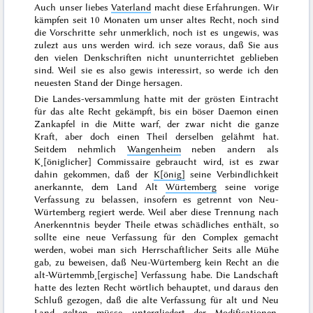
Auch unser liebes
Vaterland
macht diese Erfahrungen. Wir
kämpfen seit 10 Monaten um unser altes Recht, noch sind
die Vorschritte sehr unmerklich, noch ist es ungewis, was
zulezt aus uns werden wird. ich seze voraus, daß Sie aus
den vielen Denkschriften nicht ununterrichtet geblieben
sind. Weil sie es also gewis interessirt, so werde ich den
neuesten Stand der Dinge
hersagen
.
Die Landes-versammlung hatte mit der grösten Eintracht
für das alte Recht gekämpft, bis ein böser Daemon einen
Zankapfel in die Mitte warf, der zwar nicht die ganze
Kraft, aber doch einen Theil derselben gelähmt hat.
Seitdem nehmlich
Wangenheim
neben andern als
K˖[öniglicher] Commissaire gebraucht wird, ist es zwar
dahin gekommen, daß der
K[önig]
seine Verbindlichkeit
anerkannte, dem Land Alt
Würtemberg
seine vorige
Verfassung zu
belassen
, insofern es getrennt von Neu-
Würtemberg regiert werde. Weil aber diese Trennung nach
Anerkenntnis beyder Theile etwas schädliches enthält, so
sollte eine neue Verfassung für den Complex gemacht
werden, wobei man sich Herrschaftlicher
Seits
alle Mühe
gab, zu beweisen, daß Neu-Würtemberg kein Recht an die
alt-Würtemmb˖[ergische] Verfassung habe. Die Landschaft
hatte des lezten
Recht wörtlich behauptet, und daraus den
Schluß gezogen, daß die alte Verfassung für alt und Neu
Land gelten müsse, untergliedert der Modificationen,