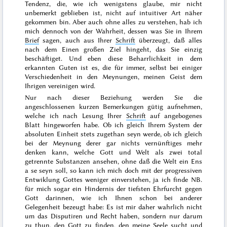
Tendenz, die, wie ich wenigstens glaube, mir nicht
unbemerkt geblieben ist, nicht auf intuitiver Art näher
gekommen bin. Aber auch ohne alles zu verstehen, hab ich
mich dennoch von der Wahrheit, dessen was Sie in Ihrem
Brief
sagen, auch aus Ihrer
Schrift
überzeugt, daß alles
nach dem Einen großen Ziel hingeht, das Sie einzig
beschäftiget. Und eben diese Beharrlichkeit in dem
erkannten Guten ist es, die für immer, selbst bei einiger
Verschiedenheit in den Meynungen, meinen Geist dem
Ihrigen vereinigen wird.
Nur nach dieser Beziehung werden Sie die
angeschlossenen kurzen Bemerkungen gütig aufnehmen,
welche ich nach Lesung Ihrer
Schrift
auf angebogenes
Blatt hingeworfen habe. Ob ich gleich Ihrem System der
absoluten Einheit stets zugethan seyn
werde, ob ich gleich
bei der Meynung derer gar nichts vernünftiges mehr
denken kann, welche Gott und Welt als zwei total
getrennte Substanzen ansehen, ohne daß die Welt ein
Ens
a se
seyn soll, so kann ich mich doch mit der progressiven
Entwiklung Gottes weniger einverstehen, ja ich finde NB.
für mich sogar ein Hindernis der tiefsten Ehrfurcht gegen
Gott darinnen, wie ich Ihnen schon bei anderer
Gelegenheit bezeugt habe: Es ist mir daher wahrlich nicht
um das Disputiren und Recht haben, sondern nur darum
zu thun, den Gott zu finden, den meine Seele sucht und