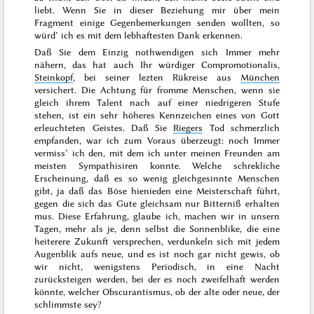
liebt. Wenn Sie in dieser Beziehung mir über mein
Fragment einige Gegenbemerkungen senden wollten, so
würd’ ich es mit dem lebhaftesten Dank erkennen.
Daß Sie dem Einzig nothwendigen sich Immer mehr
nähern, das hat auch Ihr würdiger Compromotionalis,
Steinkopf
, bei seiner lezten Rükreise aus
München
versichert. Die Achtung für fromme Menschen, wenn sie
gleich ihrem Talent nach auf einer niedrigeren Stufe
stehen, ist ein sehr höheres Kennzeichen eines von Gott
erleuchteten Geistes. Daß Sie
Riegers
Tod
schmerzlich
empfanden, war ich zum Voraus überzeugt: noch Immer
vermiss’ ich den, mit dem ich unter meinen Freunden am
meisten Sympathisiren konnte. Welche schrekliche
Erscheinung, daß es so wenig gleichgesinnte Menschen
gibt, ja daß das Böse hienieden eine Meisterschaft führt,
gegen die sich das Gute gleichsam nur Bitterniß
erhalten
mus. Diese Erfahrung, glaube ich, machen wir in unsern
Tagen, mehr als je, denn selbst die Sonnenblike, die eine
heiterere Zukunft versprechen, verdunkeln sich mit jedem
Augenblik aufs neue, und es ist noch gar nicht gewis, ob
wir nicht, wenigstens Periodisch, in eine Nacht
zurücksteigen werden, bei der es noch zweifelhaft werden
könnte, welcher Obscurantismus, ob der alte oder neue, der
schlimmste sey?