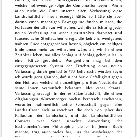
welche nothwendige Folge der Combination seyen. Wenn
auch nicht die Güte unserer alten Verfassung diese
Landschaftliche Thesis erzeugt hätte, so hätte sie aber
darinn einen mächtigen Beweggrund finden müssen, die
Fortdauer der alten zu wünschen, weil die Errichtung jeder
neuen Verfassung ein Meer auszutrinken darbietet und
tausendfache Streitsachen erregt, die keinem, wenigstens
wahren Ende entgegensehen
liessen
, obgleich ein baldiges
Ende umso mehr zu wünschen wäre, als wir in einem
ZeitAlter leben, wo alles Schlag auf Schlag gehet, alles in
einer Kürze geschieht. Wangenheim mag bei dem
entgegengesezten System der Errichtung einer neuen
Verfassung durch gemischte
###
beherrscht worden seyn:
ich
würde
gern glauben, daß nicht brave Gefälligkeit gegen
den Hof, aus welcher ein unzeitiger
pruritus Novaturiendi
seine Ihnen vermutlich bekannte Idee einer Staats-
Verfassung erzeugt, in der er Sätze aufstellt, die einem
Altgläubigen Würtemberger höchst kezerisch erscheinen,
worunter nahmentlich seine Feindschaft gegen eine
Landes-Casse sich auszeichnet, die doch von jeher das
Palladium der Landschaft, und des Landschaftlichen
Convicts
war. Seine unächte Anwendung der
Eschenmeier
’schen Philosophie, die er in jenem
Buch
machte, trug
auch vieles bei, uns das Misbehagen der