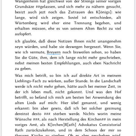
Wangenheim hat gleichwol von der Strenge seiner vorigen
Grundsäze
##
gelassen, und sich mehr zu nähern gesucht,
besizt auch jezt noch das Zutrauen des K[önigs]: wie
lange, wird sich zeigen. Soviel ist entschieden, alt
Würtemberg wird eher eine Trennung begehen, und
erhalten
müssen, ehe es von seinem Alten Recht zu viel
aufopfert.
ich glaubte, daß diese Notizen Ihnen nicht unangenehm
seyn würden, und habe sie deswegen hergesezt. Wenn Sie,
wie ich vermute,
Breyern
noch bisweilen sehen, so haben
Sie die Güte, ihm, dem ich lange nicht mehr geschrieben,
nebst meinen besten Empfehlungen, auch eben Nachricht
zu geben.
Was mich betrift, so bin ich auf direkte Art in meinem
Lieblings-Fach zu würken, außer Stande. In die Landschaft
werde ich nicht mehr gehen, hätte auch bei meiner Zeit, in
der ich leben muß, nicht gekonnt. Und was den Hof
betrifft, so befand ich mich am besten bei Anwendung des
alten Lieds auf mich: Hier übel genannt, und wenig
erkannt: bin aber gewis, daß ich bei solcher gesinung
dereinst desto
###
sterben werde. Nichts worin meine
Wünsche
###
, als nach Herstellung des Kirchen
##
in mein
voriges Amt, als K[irchen]R[ath] Advokatus Consistorial
Rath zurückzukehren, und in dem Schoos der mir so
theuren Kirche zu sterben. Ob es aber geschehen wird,