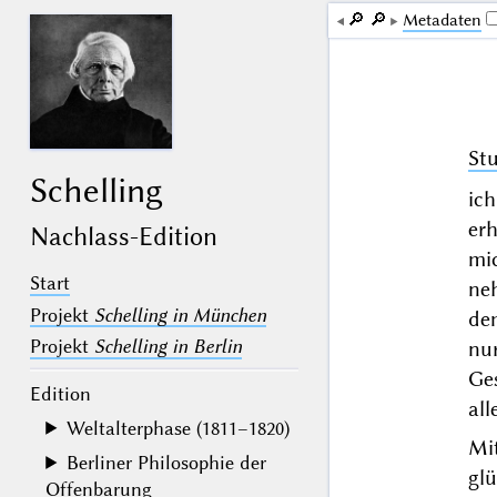
🔎︎
🔎︎
Me­ta­da­ten
Stu
Schelling
ic
erh
Nachlass-Edition
mi
Start
ne
Projekt
Schelling in München
de
Projekt
Schelling in Berlin
nu
Ge
Edition
all
Weltalterphase (1811–1820)
Mi
Berliner Philosophie der
glü
Offenbarung