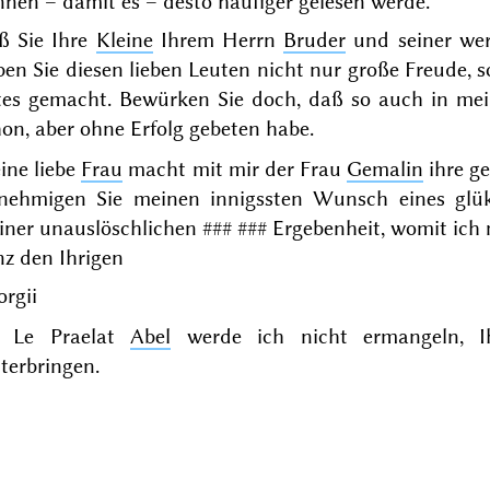
nen – damit es – desto häufiger gelesen werde.
ß Sie Ihre
Kleine
Ihrem Herrn
Bruder
und seiner we
ben Sie diesen lieben Leuten nicht nur große Freude,
tes gemacht. Bewürken Sie doch, daß so auch in me
on, aber ohne Erfolg gebeten habe.
ine liebe
Frau
macht mit mir der Frau
Gemalin
ihre g
nehmigen Sie meinen innigssten Wunsch eines glük
iner unauslöschlichen
### ###
Ergebenheit, womit ich 
nz den Ihrigen
rgii
 Le
Praelat
Abel
werde ich nicht ermangeln, Ih
terbringen.