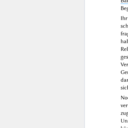
Ba
Be
Ih
sc
fr
hab
Rel
ge
Ve
Ge
da
sic
No
ve
zu
Un