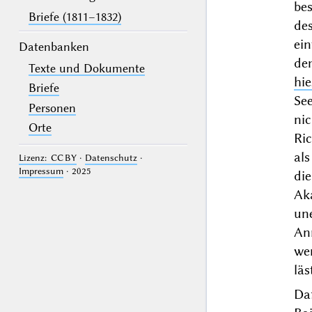
bes
Briefe (1811–1832)
des
ein
Datenbanken
de
Texte und Dokumente
hie
Briefe
Se
Personen
ni
Orte
Ric
als
Lizenz: CC BY
·
Datenschutz
·
Impressum
· 2025
di
Ak
un
An
wen
läs
Da