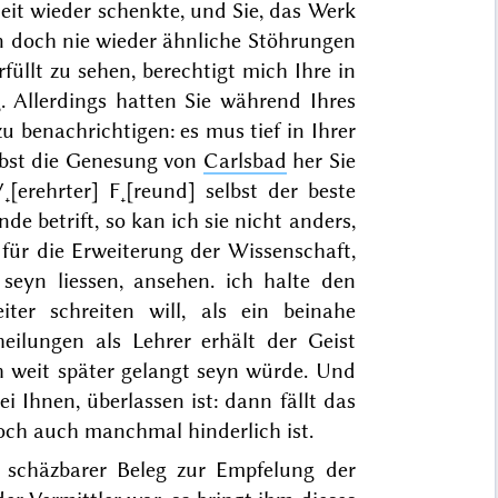
heit wieder schenkte, und Sie, das Werk
n doch nie wieder ähnliche Stöh
rungen
üllt zu sehen, berechtigt mich Ihre in
 Allerdings hatten Sie während Ihres
 benachrichtigen: es mus tief in Ihrer
lbst die Genesung von
Carlsbad
her Sie
[erehrter] F˖[reund] selbst der beste
e betrift, so kan ich sie nicht anders,
d für die Erweiterung der Wissenschaft,
 seyn liessen, ansehen. ich halte den
ter schreiten will, als ein beinahe
eilungen als Lehrer erhält der Geist
h weit später gelangt seyn würde. Und
i Ihnen, überlassen ist: dann fällt das
doch
auch manchmal hinderlich ist.
 schäzbarer Beleg zur Empfelung der