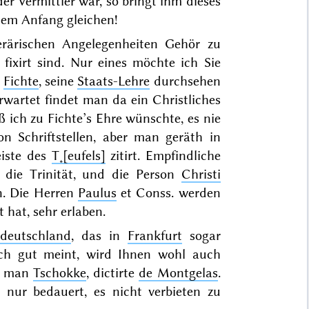
er Vermittler war, so bringt ihm dieses
dem Anfang gleichen!
terärischen Angelegenheiten Gehör zu
fixirt sind. Nur eines möchte ich Sie
n
Fichte
, seine
Staats-Lehre
durchsehen
rwartet findet man da ein Christliches
 ich zu Fichte’s Ehre wünschte, es nie
n Schriftstellen, aber man geräth in
eiste des
T˖[eufels]
zitirt. Empfindliche
die Trinität, und die Person
Christi
n. Die Herren
Paulus
et Conss.
werden
 hat, sehr erlaben.
deutschland
, das in
Frankfurt
sogar
ch gut meint, wird Ihnen wohl auch
gt man
Tschokke
, dictirte
de Montgelas
.
nur bedauert, es nicht verbieten zu