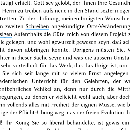
tätigt erhielt. Gott sey gelobt, der Ihnen Ihre Gesund
 Herrn zu treiben aufs neue in den Stand sezte: möge
tretten. Zu der Hofnung, meinen Innigsten Wunsch erf
m zweiten
Schreiben
angekündigte Orts-Veränderung.
sigen
Aufenthalts
die Güte, mich von diesem Projekt zu
ele gelegen, und wohl gewurzelt gewesen seyn, daß se
cht davon abbringen konnte. Ubrigens müsten Sie, V˖
hter in dieser Sache seyn: und was die äussern Umständ
 sehr vorteilhaft für das Werk, das das Ihrige ist, un
e Sie sich seit lange mit so vielem Ernst angelegen
ademischen Unterricht für den Gelehrten, der wei
entbehrliches Vehikel an, denn nur durch die Mitth
regungen, zu denen er vielleicht wohl auch, aber doc
n vollends alles mit Freiheit der eignen Musse, wie be
tige der Pflicht-Übung weg, das der freien Evolution 
ß Ihr
König
Sie so liberal behandelte, ist
gewis
ein