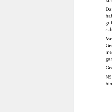
kön
Da
ha
gu
sch
Me
Ge
me
ga
Geo
NS
hin