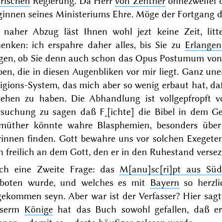
irischen
Regierung. Da Herr
von Zentner
ohnezweifel d
ginnen seines Ministeriums Ehre. Möge der Fortgang 
r naher Abzug läst Ihnen wohl jezt keine Zeit, lit
henken: ich erspahre daher alles, bis Sie zu
Erlangen
agen, ob Sie denn auch schon das
Opus Postumum
vo
en, die in diesen Augenbliken vor mir liegt. Ganz une
igions-System, das mich aber so wenig erbaut hat, daß
sehen zu haben. Die Abhandlung ist vollgepfropft vo
rsuchung zu sagen daß F˖[ichte] die Bibel in dem G
müther könnte wahre Blasphemien, besonders über 
rinnen finden. Gott bewahre uns vor solchen Exegete
h freilich an dem Gott, den er in den Ruhestand versezt
ch eine Zweite Frage: das
M[anu]sc[ri]pt aus Süd
rboten wurde, und welches es mit
Bayern
so herzli
gekommen seyn. Aber war ist der Verfasser? Hier sa
serm
Könige
hat das Buch sowohl gefallen, daß er 