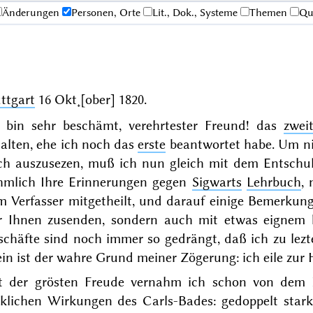
Änderungen
Personen, Orte
Lit., Dok., Systeme
Themen
Qu
ttgart
16 Okt˖[ober] 1820
.
h bin sehr beschämt, verehrtester Freund! das
zwei
alten, ehe ich noch das
erste
beantwortet habe. Um ni
ch auszusezen, muß ich nun gleich mit dem Entschul
hmlich Ihre Erinnerungen gegen
Sigwarts
Lehrbuch
, 
m Verfasser mitgetheilt, und darauf einige Bemerkung
r Ihnen zusenden, sondern auch mit etwas eignem be
schäfte sind noch immer so gedrängt, daß ich zu lez
ein ist der wahre Grund meiner Zögerung: ich eile zur
t der grösten Freude vernahm ich schon von dem
klichen Wirkungen des Carls-Bades: gedoppelt stark 